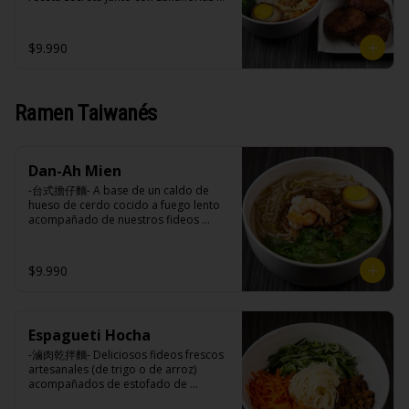
extracto de repollo, poroto de soya, 
vinagre de vino blanco, azúcar, melón 
frescas y especias nativos de Taiwan 
comino, paprika, pimienta, azúcar, 
taiwanes, ajo).

acompañado de arroz blanco, 
huevo (opcional), jengibre, cebollín, 
Acompañamientos: Arroz, repollo, 
verduras salteadas y opción de 
$9.990
salsa de soya, ajo, agua, azúcar, mix 
brocoli (o choclo con pepino en su 
agregar medio huevo estilo Taiwán. 
de hierbas (canela, anís, pimienta y 
reemplazo, consultar disponibilidad), 
(APTO VEGANO)

comino), mirin (azúcar, arroz, agua, 
zanahoria, ajo, sal, extracto de 
alcohol).
champiñón taiwanes, extracto de apio, 
Ramen Taiwanés
extracto de repollo, poroto de soya, 
comino, paprika, pimienta, azúcar, 
Ingredientes:

huevo (opcional), jengibre, cebollín, 
Principal: Carne de soya, condimento 
salsa de soya, ajo, agua, azúcar, mix 
champiñón (extracto de champiñón 
de hierbas (canela, anís, pimienta y 
Dan-Ah Mien
taiwanes, extracto de apio, extracto de 
comino), mirin (azúcar, arroz, agua, 
repollo, poroto de soya, comino, 
-台式擔仔麵- A base de un caldo de 
alcohol).
paprika, pimienta, azúcar) , harina de 
hueso de cerdo cocido a fuego lento 
trigo, pan rallado, maicena, zanahoria 
acompañado de nuestros fideos 
salsa de soya, aceite, pimienta sal 
artesanales frescos, dientes de 
(pimienta, sal, ajo, cebollin, azucar).

dragón, salsa Lo Ba, camarones 
Acompañamientos: Arroz, repollo, 
ecuatorianos, medio huevo estilo 
$9.990
brocoli (o choclo con pepino en su 
Taiwan y un toque de cilantro.

reemplazo, consultar disponibilidad), 
zanahoria, ajo, sal, extracto de 
champiñón taiwanes, extracto de apio, 
extracto de repollo, poroto de soya, 
Espagueti Hocha
Ingredientes:

comino, paprika, pimienta, azúcar, 
Panceta de cerdo ,cebolla morada 
-滷肉乾拌麵- Deliciosos fideos frescos 
huevo (opcional), jengibre, cebollín, 
picada, ajo, cebolla frita, salsa de 
artesanales (de trigo o de arroz) 
salsa de soya, ajo, agua, azúcar, mix 
soya, azúcar, azúcar morena, miel y 
acompañados de estofado de 
de hierbas (canela, anís, pimienta y 
condimento 5 sabores (naranja, 
panceta picada con especias y 
comino), mirin (azúcar, arroz, agua, 