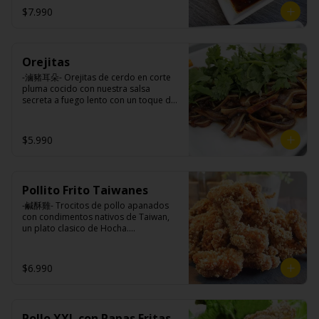
$7.990
Ingredientes:

Panceta de cerdo, cebollín, jengibre, 
ajo, anís, agua, azúcar y salsa de soya.
Orejitas
-滷豬耳朵- Orejitas de cerdo en corte 
pluma cocido con nuestra salsa 
secreta a fuego lento con un toque de 
nuestra exquisita salsa de ajo, aceite 
de sésamo, cebollín, y cilantro.

$5.990
Ingredientes:

Cartílagos de orejas de cerdo, 
Pollito Frito Taiwanes
jengibre, cebollín, salsa de soya, ajo, 
agua, azúcar, bolsa de hierba (canela, 
-鹹酥雞- Trocitos de pollo apanados 
anís, pimienta y comino), mirin (azúcar, 
con condimentos nativos de Taiwan, 
arroz, agua, alcohol) , cilantro, cebollín, 
un plato clasico de Hocha.

aceite de sesamo, salsa de ajo (ajo, 
kétchup, azúcar, salsa de soya y harina 
de arroz).
Ingredientes:

$6.990
Pechuga de pollo con hueso, harina de 
tapioca, ají, pimienta, extracto de 
cerdo, extracto de papaya, salsa de 
soya, soya, varias especias taiwanesas, 
Pollo XXL con Papas Fritas