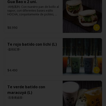
Gua Bao x 2 uni.
-刈包系列- Con nuestro pan de bollo al 
vapor, con diferentes bases estilo 
HOCHA, conjuntamente de pickles, 
maní en polvo y un toque de cilantro 
dejando una contextura y aroma única, 
es reconocido mundialmente este 
$8.990
plato típico Taiwanés como “La 
Hamburguesa oriental”.

Te rojo batido con lichi (L)
Ingredientes:

Pan bao: Harina de trigo, agua, aceite 
-荔枝紅茶-
de palma, levadura, sal.

Pickles: Repollo, vinagre de vino 
blanco, azúcar, melón taiwanes, ajo.

Rellenos:

Tradicional: Panceta de cerdo, 
$4.490
cebollín, jengibre, ajo, anís, agua, 
azúcar y salsa de soya.

Loba: Panceta de cerdo, cebollín, 
jengibre, ajo, anís, agua, azúcar, salsa 
de soya, repollo, zanahoria, pimienta y 
Te verde batido con
sal.

maracuyá (L)
Chuleta frita: Lomo centro de cerdo, 
harina de tapioca, ají, pimienta, 
-百香果綠茶-
extracto de cerdo, extracto de papaya, 
salsa de soya, soya, especias 