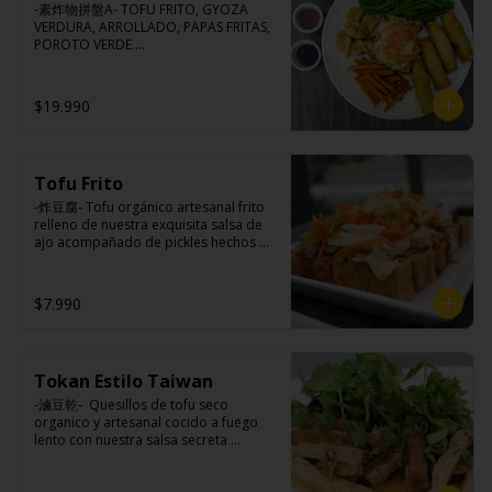
-素炸物拼盤A- TOFU FRITO, GYOZA 
VERDURA, ARROLLADO, PAPAS FRITAS, 
POROTO VERDE.

(Foto referencial, favor confirmar las 
opciones disponibles según lo que 
indica en esta descripción.)
$19.990
Tofu Frito
-炸豆腐- Tofu orgánico artesanal frito 
relleno de nuestra exquisita salsa de 
ajo acompañado de pickles hechos 
con nuestra receta secreta.

$7.990
Ingredientes:

Tofu de poroto de soya, salsa de ajo 
(ajo, salsa de tomate, azúcar, sal, salsa 
Tokan Estilo Taiwan
de soya y harina de tapioca), pickle 
(repollo, zanahoria, vinagre de vino 
-滷豆乾-  Quesillos de tofu seco 
blanco, azúcar, melón taiwanes, ajo).
organico y artesanal cocido a fuego 
lento con nuestra salsa secreta 
sazonado con nuestra exquisita salsa 
de ajo, aceite de sesamo, cebollin y 