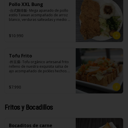
soya, soya, varias especias taiwanesas, 
azúcar, sal, harina de tapioca).

huevo, jengibre, cebollín, salsa de 
Pollo XXL Bung
pimienta, sal, ajo, cebollín, azúcar.
Hash brown: Papas, aceite de girasol, 
soya, ajo, agua, azúcar, mix de hierbas 
-台式雞排飯- Mega apanado de pollo 
sal, cebolla en polvo, pimienta blanca, 
(canela, anís, pimienta y comino), mirin 
estilo Taiwan acompañado de arroz 
salsa de tamarindo (limón, salsa de 
(azúcar, arroz, agua, alcohol).
blanco, verduras salteadas y medio 
tomate, azúcar, sal, harina de tapioca).
huevo estilo Taiwán.

$10.990
Ingredientes:

Principal: Pechugas de pollo con 
hueso, harina de tapioca, ají, pimienta, 
Tofu Frito
extracto de cerdo, extracto de papaya, 
salsa de soya, soya, especias 
-炸豆腐- Tofu orgánico artesanal frito 
taiwanesas, pimienta sal (pimienta, sal, 
relleno de nuestra exquisita salsa de 
ajo, cebollín, azúcar).

ajo acompañado de pickles hechos 
Acompañamientos: Arroz, repollo, 
con nuestra receta secreta.

brocoli (o choclo con pepino en su 
reemplazo, consultar disponibilidad), 
$7.990
zanahoria, ajo, sal, extracto de 
champiñón taiwanes, extracto de apio, 
Ingredientes:

extracto de repollo, poroto de soya, 
Tofu de poroto de soya, salsa de ajo 
comino, paprika, pimienta, azúcar, 
(ajo, salsa de tomate, azúcar, sal, salsa 
Fritos y Bocadillos
huevo, jengibre, cebollín, salsa de 
de soya y harina de tapioca), pickle 
soya, ajo, agua, azúcar, mix de hierbas 
(repollo, zanahoria, vinagre de vino 
(canela, anís, pimienta y comino), mirin 
blanco, azúcar, melón taiwanes, ajo).
(azúcar, arroz, agua, alcohol).
Bocaditos de carne