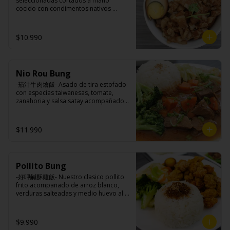
seleccionadas cortados a mano 
brocoli (o choclo con pepino en su 
cocido con condimentos nativos 
reemplazo, consultar disponibilidad), 
taiwaneses a fuego lento sobrepuesto 
zanahoria, ajo, sal, extracto de 
en arroz blanco acompañado de 
champiñón taiwanes, extracto de apio, 
medio huevo al estilo Taiwán.

$10.990
extracto de repollo, poroto de soya, 
comino, paprika, pimienta, azúcar, 
huevo, jengibre, cebollín, salsa de 
soya, ajo, agua, azúcar, mix de hierbas 
Ingredientes:

(canela, anís, pimienta y comino), mirin 
Nio Rou Bung
Principal: Panceta de cerdo, cebolla 
(azúcar, arroz, agua, alcohol).
morada picada, ajo, cebolla frita, salsa 
-茄汁牛肉燴飯- Asado de tira estofado 
de soya, azúcar, azúcar morena, miel y 
con especias taiwanesas, tomate, 
condimento 5 sabores (naranja, 
zanahoria y salsa satay acompañados 
canela, anís, pimienta y comino).

de arroz blanco, verduras salteadas y 
Acompañamientos: Arroz, repollo, 
medio huevo estilo Taiwán.

brocoli (o choclo con pepino en su 
$11.990
reemplazo, consultar disponibilidad), 
zanahoria, ajo, sal, extracto de 
champiñón taiwanes, extracto de apio, 
Ingredientes:

extracto de repollo, poroto de soya, 
Principal: Sobre costilla de vacuno, 
comino, paprika, pimienta, azúcar, 
Pollito Bung
cebollín, jengibre, zanahoria, tomate, 
huevo, jengibre, cebollín, salsa de 
salsa de poroto (agua, poroto de 
-好呷鹹酥雞飯- Nuestro clasico pollito 
soya, ajo, agua, azúcar, mix de hierbas 
soya, trigo, azúcar, sal), salsa de soya, 
frito acompañado de arroz blanco, 
(canela, anís, pimienta y comino), mirin 
azúcar, salsa satay (aceite de soya, 
verduras salteadas y medio huevo al 
(azúcar, arroz, agua, alcohol).
pescado seco, jengibre, trigo, sésamo, 
estilo Taiwán.

cebollín, polvo coco, ají, camarón, 
cebolla, maíz, maní, especies 
$9.990
orientales, sal, cardamomo, pimienta 