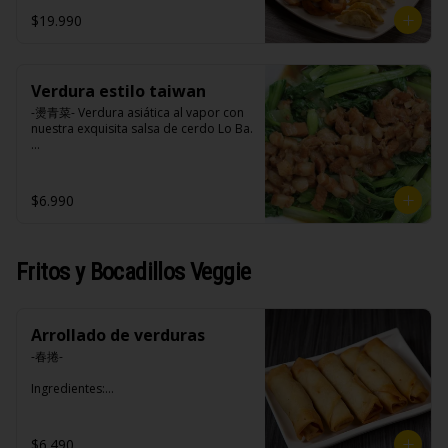
opciones disponibles según lo que 
$19.990
indica en esta descripción.)
Verdura estilo taiwan
-燙青菜- Verdura asiática al vapor con 
nuestra exquisita salsa de cerdo Lo Ba.

Ingredientes:

$6.990
Pak choi, loba (panceta de cerdo , 
cebolla morada, ajo, cebolla frita, 
salsa de soya, azúcar blanca, azúcar 
morena, miel y condimento 5 sabores 
Fritos y Bocadillos Veggie
(naranja, canela, anís, pimienta y 
comino).
Arrollado de verduras
-春捲-

Ingredientes:

Repollo, zanahoria, apio, pimentón y 
sal. (Apto para veganos)
$6.490