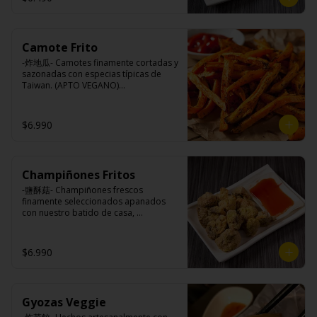
Camote Frito
-炸地瓜- Camotes finamente cortadas y 
sazonadas con especias típicas de 
Taiwan. (APTO VEGANO)

$6.990
Ingredientes:

Camotes, harina de arroz, aceite de 
colza, almidón modificada, dextrina, 
sal.
Champiñones Fritos
-鹽酥菇- Champiñones frescos 
finamente seleccionados apanados 
con nuestro batido de casa, 
sazonados con nuestro sal y pimienta 
especial, croncante por fuera y jugoso 
por dentro.

$6.990
Ingredientes:

Gyozas Veggie
Champiñones, pimienta, sal, ajo, 
cebollín, azúcar), huevo, aceite, agua, 