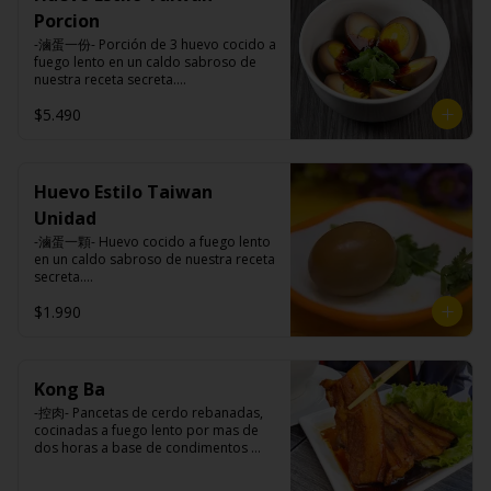
Carne de cerdo, harina de trigo, 
Porcion
repollo, cebollín, sal, pimienta, salsa 
de soya, aceite de sésamo, 
-滷蛋一份- Porción de 3 huevo cocido a 
condimento 5 sabores (naranja, 
fuego lento en un caldo sabroso de 
canela, anís, pimienta y comino).
nuestra receta secreta.

$5.490
Ingredientes:

Huevos premiums, jengibre, cebollín, 
salsa de soya, ajo, agua, azúcar, mix 
Huevo Estilo Taiwan
de hierbas (canela, anís, pimienta y 
Unidad
comino), mirin (azúcar, arroz, agua, 
alcohol), salsa ostra vegana (trigo, 
-滷蛋一顆- Huevo cocido a fuego lento 
soya, shitake, sal, maíz).
en un caldo sabroso de nuestra receta 
secreta.

$1.990
Ingredientes:

Huevo premium, jengibre, cebollín, 
salsa de soya, ajo, agua, azúcar, bolsa 
Kong Ba
de hierba (canela, anís, pimienta y 
-控肉- Pancetas de cerdo rebanadas, 
comino), mirin (azúcar, arroz, agua, 
cocinadas a fuego lento por mas de 
alcohol), salsa ostra vegana (trigo, 
dos horas a base de condimentos 
soya, shitake, sal, maíz).
nativos Taiwaneses.
