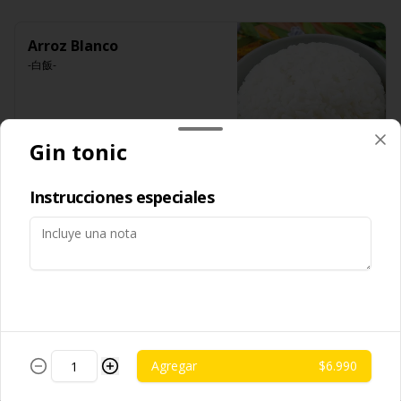
(extracto de champiñón taiwanes, 
ajo, cebolla morada, salsa de soya, 
extracto de apio, extracto de repollo, 
sal, trigo, azúcar, condimento 
poroto de soya, comino, paprika, 
champiñón (extracto de champiñón 
pimienta, azúcar), satay veggie (aceite 
Arroz Blanco
taiwanes, extracto de apio, extracto de 
de soya, salsa poroto de soya, aceite 
repollo, poroto de soya, comino, 
-白飯-
de sesamo, sal, mani, pimienta, 
paprika, pimienta, azúcar), salsa ostra 
cascara de naranja, curry, canela, 
vegana (trigo, soya, shitake, sal, maíz), 
polvo de coco, aji, trigo), diente 
condimento 5 sabores (naranja, 
dragon, cilantro, medio huevo, 
canela, anís, pimienta y comino), 
jengibre, cebollín, salsa de soya, ajo, 
pepino, zanahoria.
$2.490
agua, azúcar, mix de hierba (canela, 
Gin tonic
anís, pimienta y comino), mirin (azúcar, 
arroz, agua, alcohol).
Instrucciones especiales
Fideo de Arroz
-台灣米粉-
$2.990
Agregar
$6.990
Fideos artesanales
-手工拉麵-