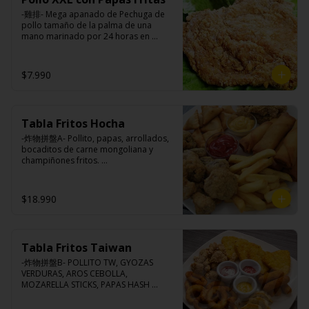
pimienta, sal, ajo, cebollín, azúcar.
-雞排- Mega apanado de Pechuga de 
pollo tamaño de la palma de una 
mano marinado por 24 horas en 
nuestra receta de la casa, crocante por 
fuera, suave y jugosa por dentro 
acompañado de papas fritas.

$7.990
Ingredientes:

Tabla Fritos Hocha
Pechuga de pollo con hueso, harina de 
tapioca, ají, pimienta, extracto de 
-炸物拼盤A- Pollito, papas, arrollados, 
cerdo, extracto de papaya, salsa de 
bocaditos de carne mongoliana y 
soya, soya, especias taiwanesas, 
champiñones fritos. 

pimienta, sal, ajo, cebollín, azúcar y 
(Foto referencial, favor confirmar las 
papas.
opciones disponibles según lo que 
indica en esta descripción.)
$18.990
Tabla Fritos Taiwan
-炸物拼盤B- POLLITO TW, GYOZAS 
VERDURAS, AROS CEBOLLA, 
MOZARELLA STICKS, PAPAS HASH 
BROWN.

(Foto referencial, favor confirmar las 