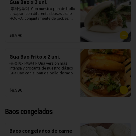
extracto de cerdo, extracto de papaya, 
Gua Bao x 2 uni.
cebollín, jengibre, ajo, anís, agua, 
salsa de soya, soya, especias 
azúcar y salsa de soya.

-素刈包系列- Con nuestro pan de bollo 
taiwanesas, pimienta sal (pimienta, sal, 
Loba: Panceta de cerdo, cebollín, 
al vapor, con diferentes bases estilo 
ajo, cebollín, azúcar), salsa de ajo (ajo, 
jengibre, ajo, anís, agua, azúcar, salsa 
HOCHA, conjuntamente de pickles, 
salsa de tomate, azúcar, salsa de soya 
de soya, repollo, zanahoria, pimienta y 
maní en polvo y un toque de cilantro 
y harina de tapioca).

sal.

dejando una contextura y aroma única, 
Pollito frito: Pechuga de pollo en 
Chuleta frita: Lomo centro de cerdo, 
es reconocido mundialmente este 
$8.990
trosos, harina de tapioca, ají, pimienta, 
harina de tapioca, ají, pimienta, 
plato típico Taiwanés como “La 
extracto de cerdo, extracto de papaya, 
extracto de cerdo, extracto de papaya, 
Hamburguesa oriental”.

salsa de soya, soya, especias 
salsa de soya, soya, especias 
taiwanesas, pimienta, sal, ajo, cebollín, 
taiwanesas, pimienta sal (pimienta, sal, 
azúcar, salsa de ajo (ajo, salsa de 
ajo, cebollín, azúcar), salsa de ajo (ajo, 
Gua Bao Frito x 2 uni.
Ingredientes:

tomate, azúcar, salsa de soya y harina 
salsa de tomate, azúcar, salsa de soya 
Pan bao: Harina de trigo, agua, aceite 
-黃金素刈包系列- Una versión más 
de tapioca). 

y harina de tapioca).

de palma, levadura, sal.

intensa y crocante de nuestro clásico 
Champiñón frito: Champiñones 
Pollito frito: Pechuga de pollo en 
Pickles: Repollo, vinagre de vino 
Gua Bao con el pan de bollo dorado y 
premiums, pimienta, sal, ajo, cebollín, 
trosos, harina de tapioca, ají, pimienta, 
blanco, azúcar, melón taiwanes, ajo.

crujiente por fuera, suave por dentro, 
azúcar, huevo, aceite, agua, maicena, 
extracto de cerdo, extracto de papaya, 
Rellenos:

con los rellenos veggies especiales de 
harina tapioca, harina trigo, sal, salsa 
salsa de soya, soya, especias 
Champiñón frito: Champiñones 
la casa al gusto.

de ajo (ajo, salsa de tomate, azúcar, 
$8.990
taiwanesas, pimienta, sal, ajo, cebollín, 
premiums, pimienta, sal, ajo, cebollín, 
salsa de soya y harina de tapioca).

azúcar, salsa de ajo (ajo, salsa de 
azúcar, huevo, aceite, agua, maicena, 
Tokan: Tofu deshidratado (agua 
tomate, azúcar, salsa de soya y harina 
harina tapioca, harina trigo, sal, salsa 
Ingredientes:

desmineralizada, poroto de soya, 
de tapioca). 

de ajo (ajo, salsa de tomate, azúcar, 
Pan bao: Harina de trigo, agua, aceite 
cuajo, azúcar) jengibre, cebollín, salsa 
Champiñón frito: Champiñones 
Baos congelados
salsa de soya y harina de tapioca).

de palma, levadura, sal.

de soya, ajo, agua, azúcar, mix de 
premiums, pimienta, sal, ajo, cebollín, 
Tokan: Tofu deshidratado (agua 
Pickles: Repollo, vinagre de vino 
hierba (canela, anís, pimienta y 
azúcar, huevo, aceite, agua, maicena, 
desmineralizada, poroto de soya, 
blanco, azúcar, melón taiwanes, ajo.

comino), mirin (azúcar, arroz, agua, 
harina tapioca, harina trigo, sal, salsa 
cuajo, azúcar) jengibre, cebollín, salsa 
Rellenos:

alcohol) , salsa de ajo (ajo, salsa de 
de ajo (ajo, salsa de tomate, azúcar, 
de soya, ajo, agua, azúcar, mix de 
Baos congelados de carne
Champiñón frito: Champiñones 
tomate, azúcar, salsa de soya y harina 
salsa de soya y harina de tapioca).

hierba (canela, anís, pimienta y 