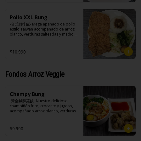
negra, pimienta blanca.

Ingredientes:

Acompañamientos: Arroz, repollo, 
Principal: Pechuga de pollo trozado 
brocoli (o choclo con pepino en su 
(puede contener huesos), harina de 
reemplazo, consultar disponibilidad), 
Pollo XXL Bung
tapioca, ají, pimienta, extracto de 
zanahoria, ajo, sal, extracto de 
cerdo, extracto de papaya, salsa de 
-台式雞排飯- Mega apanado de pollo 
champiñón taiwanes, extracto de apio, 
soya, soya, pimienta sal (pimienta, sal, 
estilo Taiwan acompañado de arroz 
extracto de repollo, poroto de soya, 
ajo, cebollín, azúcar).

blanco, verduras salteadas y medio 
comino, paprika, pimienta, azúcar, 
Acompañamientos: Arroz, repollo, 
huevo estilo Taiwán.

huevo, jengibre, cebollín, salsa de 
brocoli (o choclo con pepino en su 
soya, ajo, agua, azúcar, mix de hierbas 
reemplazo, consultar disponibilidad), 
$10.990
(canela, anís, pimienta y comino), mirin 
zanahoria, ajo, sal, extracto de 
(azúcar, arroz, agua, alcohol).
champiñón taiwanes, extracto de apio, 
Ingredientes:

extracto de repollo, poroto de soya, 
Principal: Pechugas de pollo con 
comino, paprika, pimienta, azúcar, 
hueso, harina de tapioca, ají, pimienta, 
Fondos Arroz Veggie
huevo, jengibre, cebollín, salsa de 
extracto de cerdo, extracto de papaya, 
soya, ajo, agua, azúcar, mix de hierbas 
salsa de soya, soya, especias 
(canela, anís, pimienta y comino), mirin 
taiwanesas, pimienta sal (pimienta, sal, 
(azúcar, arroz, agua, alcohol).
ajo, cebollín, azúcar).

Champy Bung
Acompañamientos: Arroz, repollo, 
brocoli (o choclo con pepino en su 
-黃金鹹酥菇飯- Nuestro delicioso 
reemplazo, consultar disponibilidad), 
champiñón frito, crocante y jugoso, 
zanahoria, ajo, sal, extracto de 
acompañado arroz blanco, verduras 
champiñón taiwanes, extracto de apio, 
salteadas y opción de agregar medio 
extracto de repollo, poroto de soya, 
huevo estilo Taiwán. (Apto 
comino, paprika, pimienta, azúcar, 
vegetarianos).

$9.990
huevo, jengibre, cebollín, salsa de 
soya, ajo, agua, azúcar, mix de hierbas 
(canela, anís, pimienta y comino), mirin 