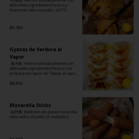
-炸菜餃- Hechos artesanalmente con 
maicena, harina tapioca, harina trigo, 
diferentes ingredientes frescos y 
sal.
finamente seleccionados. (APTO 
VEGANO)

$6.490
Ingredientes:

Carne de soya, repollo, zanahoria, 
harina de trigo, condimento de 5 
Gyozas de Verdura al
sabores (naranja, canela, anís, 
pimienta y comino).
Vapor
-素水餃- Hechos artesanalmente con 
diferentes ingredientes frescos con 
preparacion tipico de Taiwan al vapor 
acompañado de nuestro exquisito 
$8.990
salsa de ajo hecho de casa. (APTO 
VEGANO)

Mozarella Sticks
Ingredientes:

-起司條- Bastones de queso mozarella 
Carne de soya, repollo, zanahoria, 
rebozados al panko (5 unidades.)

harina de trigo, condimento de 5 
sabores (naranja, canela, anís, 
pimienta y comino).
Ingredientes:
