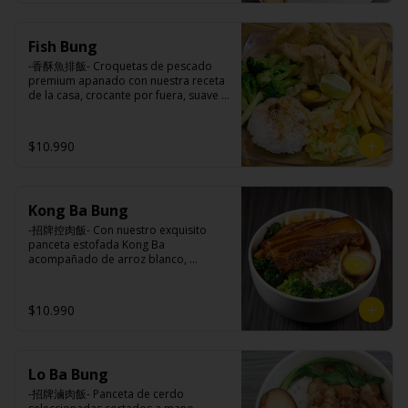
Ingredientes:

Principal: Lomo centro de cerdo, 
Fish Bung
harina de tapioca, ají, pimienta, 
extracto de cerdo, extracto de papaya, 
-香酥魚排飯- Croquetas de pescado 
salsa de soya, soya, pimienta sal 
premium apanado con nuestra receta 
(pimienta, sal, ajo, cebollín, azúcar).

de la casa, crocante por fuera, suave y 
Acompañamientos: Arroz, repollo, 
jugosa por dentro acompañado de 
brocoli (o choclo con pepino en su 
papas fritas, arroz blanco, verduras 
reemplazo, consultar disponibilidad), 
salteadas y medio huevo estilo Taiwán.

$10.990
zanahoria, ajo, sal, extracto de 
champiñón taiwanes, extracto de apio, 
extracto de repollo, poroto de soya, 
comino, paprika, pimienta, azúcar, 
Ingredientes:

huevo, jengibre, cebollín, salsa de 
Kong Ba Bung
Principal: Pangasius, harina de tapioca, 
soya, ajo, agua, azúcar, mix de hierbas 
pimienta sal (pimienta, sal, ajo, 
-招牌控肉飯- Con nuestro exquisito 
(canela, anís, pimienta y comino), mirin 
cebollín, azúcar), limón sutil.

panceta estofada Kong Ba 
(azúcar, arroz, agua, alcohol).
Acompañamientos: Arroz, repollo, 
acompañado de arroz blanco, 
brocoli (o choclo con pepino en su 
verduras salteadas y medio huevo al 
reemplazo, consultar disponibilidad), 
estilo Taiwán.

zanahoria, ajo, sal, extracto de 
$10.990
champiñón taiwanes, extracto de apio, 
extracto de repollo, poroto de soya, 
comino, paprika, pimienta, azúcar, 
Ingredientes:

huevo, jengibre, cebollín, salsa de 
Principal: Panceta de cerdo, cebollín, 
soya, ajo, agua, azúcar, mix de hierbas 
Lo Ba Bung
jengibre, ajo, anís, agua, azúcar y salsa 
(canela, anís, pimienta y comino), mirin 
de soya.

-招牌滷肉飯- Panceta de cerdo 
(azúcar, arroz, agua, alcohol).
Acompañamientos: Arroz, repollo, 