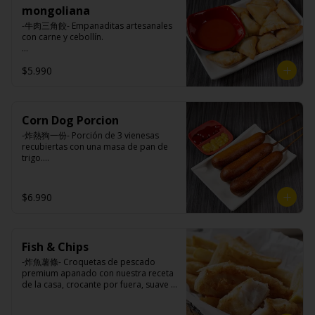
mongoliana
-牛肉三角餃- Empanaditas artesanales 
con carne y cebollín.

$5.990
Ingredientes:

Masa: harina de trigo, azúcar, sal.

Relleno: carne de vacuno, carne 
vegetal, cebolla, cebollín, ají, salsa de 
soya, aceite de sesamo, sal, azúcar, 
Corn Dog Porcion
comino.
-炸熱狗一份- Porción de 3 vienesas 
recubiertas con una masa de pan de 
trigo.

Ingredientes:

$6.990
Vienesa de pollo/pavo, harina de trigo, 
azúcar, leche, sal, polvo hornear, 
huevo, aceite.
Fish & Chips
-炸魚薯條- Croquetas de pescado 
premium apanado con nuestra receta 
de la casa, crocante por fuera, suave y 
jugosa por dentro acompañado de 
papas fritas.
