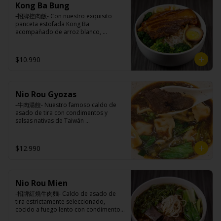
Ingredientes caldo:

Kong Ba Bung
champiñón (extracto de champiñón 
Pickles: Repollo, vinagre de vino 
Cerdo, sal, Maíz, soya, trigo, pollo, ajo, 
taiwanes, extracto de apio, extracto de 
blanco, azúcar, melón taiwanes, ajo.

-招牌控肉飯- Con nuestro exquisito 
pimienta, salsa satay (aceite de soya, 
repollo, poroto de soya, comino, 
Rellenos:

panceta estofada Kong Ba 
Pescado seco, Jengibre, trigo, sésamo, 
paprika, pimienta, azúcar) , harina de 
Tradicional: Panceta de cerdo, 
acompañado de arroz blanco, 
cebollín, polvo coco, ají, camarón, 
trigo, pan rallado, maicena, zanahoria 
cebollín, jengibre, ajo, anís, agua, 
verduras salteadas y medio huevo al 
cebolla, maní, maíz, especies 
salsa de soya, aceite, pimienta sal 
azúcar y salsa de soya.

estilo Taiwán.

orientales, sal, cardamomo, pimienta 
(pimienta, sal, ajo, cebollín, azúcar), 
Loba: Panceta de cerdo, cebollín, 
$10.990
negra, pimienta blanca).
salsa de ajo (ajo, salsa de tomate, 
jengibre, ajo, anís, agua, azúcar, salsa 
azúcar, salsa de soya y harina de 
de soya, repollo, zanahoria, pimienta y 
tapioca).

sal.

Ingredientes:

Pescado frito: Pangasius, harina de 
Chuleta frita: Lomo centro de cerdo, 
Principal: Panceta de cerdo, cebollín, 
tapioca, pimienta sal (pimienta, sal, 
harina de tapioca, ají, pimienta, 
Nio Rou Gyozas
jengibre, ajo, anís, agua, azúcar y salsa 
ajo, cebollín, azúcar), salsa de 
extracto de cerdo, extracto de papaya, 
de soya.

-牛肉湯餃- Nuestro famoso caldo de 
tamarindo (limón, salsa de tomate, 
salsa de soya, soya, especias 
Acompañamientos: Arroz, repollo, 
asado de tira con condimentos y 
azúcar, sal, harina de tapioca).

taiwanesas, pimienta sal (pimienta, sal, 
brocoli (o choclo con pepino en su 
salsas nativas de Taiwán 
Hash brown: Papas, aceite de girasol, 
ajo, cebollín, azúcar), salsa de ajo (ajo, 
reemplazo, consultar disponibilidad), 
acompañando de deliciosas gyozas 
sal, cebolla en polvo, pimienta blanca, 
salsa de tomate, azúcar, salsa de soya 
zanahoria, ajo, sal, extracto de 
artesanales.

salsa de tamarindo (limón, salsa de 
y harina de tapioca).

champiñón taiwanes, extracto de apio, 
$12.990
tomate, azúcar, sal, harina de tapioca).
Pollito frito: Pechuga de pollo en 
extracto de repollo, poroto de soya, 
trosos, harina de tapioca, ají, pimienta, 
comino, paprika, pimienta, azúcar, 
extracto de cerdo, extracto de papaya, 
huevo, jengibre, cebollín, salsa de 
Ingredientes:

salsa de soya, soya, especias 
soya, ajo, agua, azúcar, mix de hierbas 
Hueso vacuno, asado de tira, pak choi, 
taiwanesas, pimienta, sal, ajo, cebollín, 
(canela, anís, pimienta y comino), mirin 
Nio Rou Mien
ajo, cebolla blanca, cebollín, jengibre, 
azúcar, salsa de ajo (ajo, salsa de 
(azúcar, arroz, agua, alcohol).
zanahoria, bolsa de hierba (canela, 
-招牌紅燒牛肉麵- Caldo de asado de 
tomate, azúcar, salsa de soya y harina 
anís, pimienta y comino), condimento 5 
tira estrictamente seleccionado, 
de tapioca). 

sabores (naranja, canela, anís, 
cocido a fuego lento con condimentos 
Champiñón frito: Champiñones 
pimienta y comino), aceite de sésamo, 
y salsas nativas de Taiwán por mas de 
premiums, pimienta, sal, ajo, cebollín, 