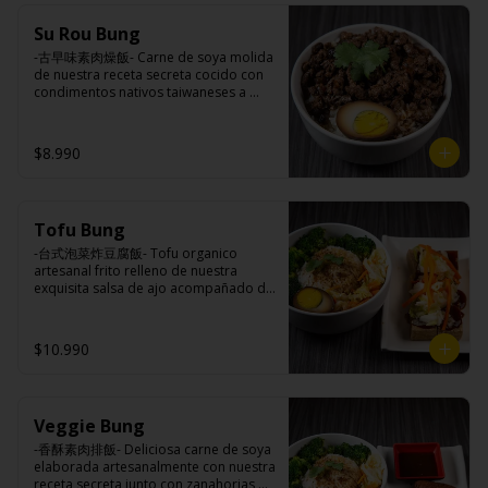
(azúcar, arroz, agua, alcohol).
Ingredientes:

Su Rou Bung
Principal: Champiñones premiums, 
pimienta sal (pimienta, sal, ajo, 
-古早味素肉燥飯- Carne de soya molida 
cebollín, azúcar), huevo, aceite, agua, 
de nuestra receta secreta cocido con 
maicena, harina tapioca, harina trigo, 
condimentos nativos taiwaneses a 
sal.

fuego lento sobrepuesto en arroz 
Acompañamientos: Arroz, repollo, 
blanco y opcion de agregar medio 
brocoli (o choclo con pepino en su 
huevo estilo Taiwán. (APTO VEGANO)

$8.990
reemplazo, consultar disponibilidad), 
zanahoria, ajo, sal, extracto de 
champiñón taiwanes, extracto de apio, 
extracto de repollo, poroto de soya, 
Ingredientes:

comino, paprika, pimienta, azúcar, 
Tofu Bung
Principal: Carne de soya, champiñón 
huevo, jengibre, cebollín, salsa de 
shitake, ajo, cebolla morada, salsa de 
-台式泡菜炸豆腐飯- Tofu organico 
soya, ajo, agua, azúcar, mix de hierbas 
soya, sal, trigo, azúcar, condimento 
artesanal frito relleno de nuestra 
(canela, anís, pimienta y comino), mirin 
champiñón (extracto de champiñón 
exquisita salsa de ajo acompañado de 
(azúcar, arroz, agua, alcohol).
taiwanes, extracto de apio, extracto de 
pickles, arroz blanco, verduras 
repollo, poroto de soya, comino, 
salteadas y opcion de agregar medio 
paprika, pimienta, azúcar), salsa ostra 
huevo estilo Taiwán. (APTO VEGANO)

$10.990
vegana (trigo, soya, shitake, sal, maíz), 
condimento 5 sabores (naranja, 
canela, anís, pimienta y comino).

Acompañamientos: Arroz, repollo, 
Ingredientes:

brocoli (o choclo con pepino en su 
Veggie Bung
Principal: Tofu de poroto de soya, 
reemplazo, consultar disponibilidad), 
salsa de ajo (ajo, salsa de tomate, 
-香酥素肉排飯- Deliciosa carne de soya 
zanahoria, ajo, sal, extracto de 
azúcar, sal, salsa de soya y harina de 
elaborada artesanalmente con nuestra 
champiñón taiwanes, extracto de apio, 
tapioca), pickle (repollo, zanahoria, 
receta secreta junto con zanahorias 