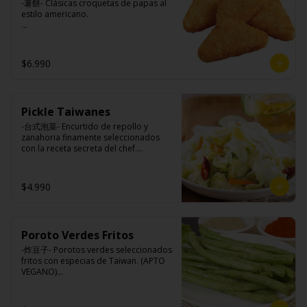
-薯餅- Clásicas croquetas de papas al 
estilo americano.

Ingredientes:

$6.990
Papa, aceite de girasol, sal, cebolla en 
polvo, pimienta blanca.
Pickle Taiwanes
-台式泡菜- Encurtido de repollo y 
zanahoria finamente seleccionados 
con la receta secreta del chef.

$4.990
Ingredientes:

Repollo, zanahoria, vinagre de vino 
blanco, azúcar, melón taiwanes, ajo.
Poroto Verdes Fritos
-炸豆子- Porotos verdes seleccionados 
fritos con especias de Taiwan. (APTO 
VEGANO)
