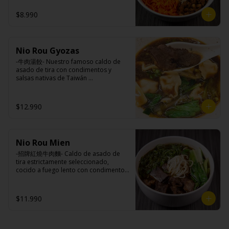
canela, anís, pimienta y comino), 
condimentos nativos de Taiwan, 
alcohol).
medio huevo estilo Taiwán (huevo, 
zanahoria y pepino rallados. 

$8.990
jengibre, cebollín, salsa de soya, ajo, 
agua, azúcar, bolsa de hierba (canela, 
anís, pimienta y comino), mirin (azúcar, 
arroz, agua, alcohol).

Ingredientes:

Ingredientes caldo:

Nio Rou Gyozas
Panceta de cerdo picada, cebolla 
Cerdo, sal, Maíz, soya, trigo, pollo, ajo, 
morada picada, ajo, cebolla frita, salsa 
-牛肉湯餃- Nuestro famoso caldo de 
pimienta, salsa satay (aceite de soya, 
de soya, azúcar, azúcar morena, miel y 
asado de tira con condimentos y 
Pescado seco, Jengibre, trigo, sésamo, 
condimento 5 sabores (naranja, 
salsas nativas de Taiwán 
cebollín, polvo coco, ají, camarón, 
canela, anís, pimienta y comino), 
acompañando de deliciosas gyozas 
cebolla, maní, maíz, especies 
pepino, zanahoria, salsa ostra vegana 
artesanales.

orientales, sal, cardamomo, pimienta 
(trigo, soya, shitake, sal, maíz).
$12.990
negra, pimienta blanca).
Ingredientes:

Hueso vacuno, asado de tira, pak choi, 
Nio Rou Mien
ajo, cebolla blanca, cebollín, jengibre, 
zanahoria, bolsa de hierba (canela, 
-招牌紅燒牛肉麵- Caldo de asado de 
anís, pimienta y comino), condimento 5 
tira estrictamente seleccionado, 
sabores (naranja, canela, anís, 
cocido a fuego lento con condimentos 
pimienta y comino), aceite de sésamo, 
y salsas nativas de Taiwán por mas de 
azúcar, salsa de soya, salsa de poroto 
tres horas acompañando de nuestros 
(agua, poroto de soya, trigo, azúcar, 
fideos frescos artesanales.

$11.990
sal), salsa de soya, azúcar, salsa satay 
(aceite de soya, pescado seco, 
jengibre, trigo, sésamo, cebollín, polvo 
coco, ají, camarón, cebolla, maíz, maní, 
Ingredientes:
