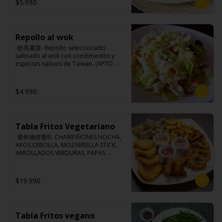
$5.990
Ingredientes:

Porotos verdes taiwanés, pimienta, sal, 
ajo, cebollín, azúcar.
Repollo al wok
-炒高麗菜- Repollo seleccionado 
salteado al wok con condimentos y 
especias nativos de Taiwan. (APTO 
VEGANO)

$4.990
Ingredientes:

Repollo, zanahoria, ajo, pimienta, sal, 
cebollín, azúcar.
Tabla Fritos Vegetariano
-素炸物拼盤B- CHAMPIÑONES HOCHA, 
AROS CEBOLLA, MOZARRELLA STICK, 
ARROLLADOS VERDURAS, PAPAS 
FRITAS.

(Foto referencial, favor confirmar las 
opciones disponibles según lo que 
$19.990
indica en esta descripción.)
Tabla Fritos vegano