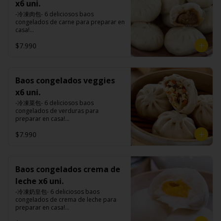
premiums, pimienta, sal, ajo, cebollín, 
de tapioca).

x6 uni.
Tokan: Tofu deshidratado (agua 
comino), mirin (azúcar, arroz, agua, 
azúcar, huevo, aceite, agua, maicena, 
Veggie: Carne de soya, condimento 
desmineralizada, poroto de soya, 
alcohol) , salsa de ajo (ajo, salsa de 
-冷凍肉包- 6 deliciosos baos 
harina tapioca, harina trigo, sal, salsa 
champiñón (extracto de champiñón 
cuajo, azúcar) jengibre, cebollín, salsa 
tomate, azúcar, salsa de soya y harina 
congelados de carne para preparar en 
de ajo (ajo, salsa de tomate, azúcar, 
taiwanes, extracto de apio, extracto de 
de soya, ajo, agua, azúcar, mix de 
de tapioca).

casa!

salsa de soya y harina de tapioca).

repollo, poroto de soya, comino, 
hierba (canela, anís, pimienta y 
Veggie: Carne de soya, condimento 
Tokan: Tofu deshidratado (agua 
paprika, pimienta, azúcar) , harina de 
comino), mirin (azúcar, arroz, agua, 
$7.990
champiñón (extracto de champiñón 
Formas de preparación:

desmineralizada, poroto de soya, 
trigo, pan rallado, maicena, zanahoria 
alcohol) , salsa de ajo (ajo, salsa de 
taiwanes, extracto de apio, extracto de 
- Vaporera: Sin descongelar, poner los 
cuajo, azúcar) jengibre, cebollín, salsa 
salsa de soya, aceite, pimienta sal 
tomate, azúcar, salsa de soya y harina 
repollo, poroto de soya, comino, 
baos en una vaporera, cuando hierve 
de soya, ajo, agua, azúcar, mix de 
(pimienta, sal, ajo, cebollín, azúcar), 
de tapioca).

paprika, pimienta, azúcar) , harina de 
el agua bajar el fuego a medio, 
hierba (canela, anís, pimienta y 
salsa de ajo (ajo, salsa de tomate, 
Veggie: Carne de soya, condimento 
trigo, pan rallado, maicena, zanahoria 
durante 10-15 minutos.

comino), mirin (azúcar, arroz, agua, 
Baos congelados veggies
azúcar, salsa de soya y harina de 
champiñón (extracto de champiñón 
salsa de soya, aceite, pimienta sal 
- Al sartén: Sin descongelar, poner los 
alcohol) , salsa de ajo (ajo, salsa de 
tapioca).

taiwanes, extracto de apio, extracto de 
x6 uni.
(pimienta, sal, ajo, cebollín, azúcar), 
baos en un sartén con aceite caliente, 
tomate, azúcar, salsa de soya y harina 
Pescado frito: Pangasius, harina de 
repollo, poroto de soya, comino, 
salsa de ajo (ajo, salsa de tomate, 
colocar 100 ml. de agua al sartén o 
de tapioca).

-冷凍菜包- 6 deliciosos baos 
tapioca, pimienta sal (pimienta, sal, 
paprika, pimienta, azúcar) , harina de 
azúcar, salsa de soya y harina de 
hasta cubrir 1/3 de los baos y taparlo 
Veggie: Carne de soya, condimento 
congelados de verduras para 
ajo, cebollín, azúcar), salsa de 
trigo, pan rallado, maicena, zanahoria 
tapioca).

de inmediato, cocinar a fuego alto por 
champiñón (extracto de champiñón 
preparar en casa!

tamarindo (limón, salsa de tomate, 
salsa de soya, aceite, pimienta sal 
Hash brown: Papas, aceite de girasol, 
8-10 minutos hasta que el agua esté 
taiwanes, extracto de apio, extracto de 
ingredientes del relleno: Repollo, 
azúcar, sal, harina de tapioca).

(pimienta, sal, ajo, cebollín, azúcar), 
sal, cebolla en polvo, pimienta blanca, 
completamente evaporizado y la base 
$7.990
repollo, poroto de soya, comino, 
zanahoria, apio, cebollín, shitake, oreja 
Hash brown: Papas, aceite de girasol, 
salsa de ajo (ajo, salsa de tomate, 
salsa de tamarindo (limón, salsa de 
de los baos estén doradas.

paprika, pimienta, azúcar) , harina de 
de judas y algas. (Apto para veganos)

sal, cebolla en polvo, pimienta blanca, 
azúcar, salsa de soya y harina de 
tomate, azúcar, sal, harina de tapioca).
- Microondas: Sin descongelar, poner 
trigo, pan rallado, maicena, zanahoria 
salsa de tamarindo (limón, salsa de 
tapioca).

los baos en un plato , poner un poco 
salsa de soya, aceite, pimienta sal 
Formas de preparación:

tomate, azúcar, sal, harina de tapioca).
Pescado frito: Pangasius, harina de 
de agua en un bowl de porcelana y 
(pimienta, sal, ajo, cebollín, azúcar), 
- Vaporera: Sin descongelar, poner los 
Baos congelados crema de
tapioca, pimienta sal (pimienta, sal, 
meter el plato con bao y el bowl con 
salsa de ajo (ajo, salsa de tomate, 
baos en una vaporera, cuando hierve 
ajo, cebollín, azúcar), salsa de 
agua al microondas con la tapa 
leche x6 uni.
azúcar, salsa de soya y harina de 
el agua bajar el fuego a medio, 
tamarindo (limón, salsa de tomate, 
durante 2-3 minutos a una potencia de 
tapioca).

durante 10-15 minutos.

-冷凍奶皇包- 6 deliciosos baos 
azúcar, sal, harina de tapioca).

700w.
Hash brown: Papas, aceite de girasol, 
- Al sartén: Sin descongelar, poner los 
congelados de crema de leche para 
Hash brown: Papas, aceite de girasol, 
sal, cebolla en polvo, pimienta blanca, 
baos en un sartén con aceite caliente, 
preparar en casa!

sal, cebolla en polvo, pimienta blanca, 
salsa de tamarindo (limón, salsa de 
colocar 100 ml. de agua al sartén o 
(Apto para vegetarianos)

salsa de tamarindo (limón, salsa de 