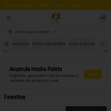
Restaurante de Comida Típica de Taiwan
Abrir menu de navegación
Logi
¿Dónde quieres pedir?
Favoritos
Fritos y Bocadillos
Fritos y Bocadillos Veg
Acumula
Hocha Points
Únete
Regístrate, gana puntos con tus compras y
canjealos por productos y más
Favoritos