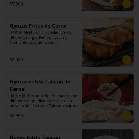
$7.990
Ingredientes:

Pangasius, harina de tapioca, pimienta 
Gyozas Fritas de Carne
sal (pimienta, sal, ajo, cebollín, azúcar)

Papas fritas: papas, aceite vegetal de 
-炸肉餃- Hechos artesanalmente con 
girasol, almidón de papa, harina de 
diferentes ingredientes frescos y 
arroz, sal, especies (cúrcuma, 
finamente seleccionados.

pimiento), pimienta sal (pimienta, sal, 
ajo, cebollín, azúcar).
$6.990
Ingredientes:

Carne de cerdo, harina de trigo, 
repollo, cebollín, sal, pimienta, salsa 
de soya, aceite de sésamo, 
Gyozas estilo Taiwan de
condimento 5 sabores (naranja, 
canela, anís, pimienta y comino).
Carne
-豬肉水餃- Hechos artesanalmente con 
diferentes ingredientes frescos con 
preparación típica de Taiwan al vapor 
acompañado de nuestro exquisito 
$8.990
salsa de ajo hecho de casa.

Ingredientes:

Huevo Estilo Taiwan