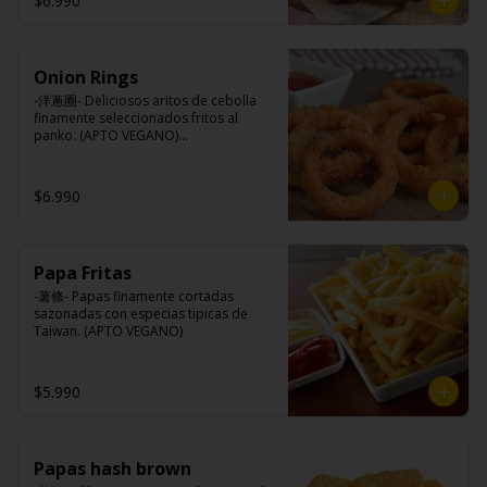
$6.990
Queso mozzarella, harina de trigo, 
aceite de girasol, almidón, agua, sal, 
especias.
Onion Rings
-洋蔥圈- Deliciosos aritos de cebolla 
finamente seleccionados fritos al 
panko. (APTO VEGANO)

$6.990
Ingredientes:

Cebolla, harina de trigo, agua, aceite 
de palma, sal, harina de arroz, azúcar, 
almidón de papa modificado.
Papa Fritas
-薯條- Papas finamente cortadas 
sazonadas con especias tipicas de 
Taiwan. (APTO VEGANO)
$5.990
Papas hash brown