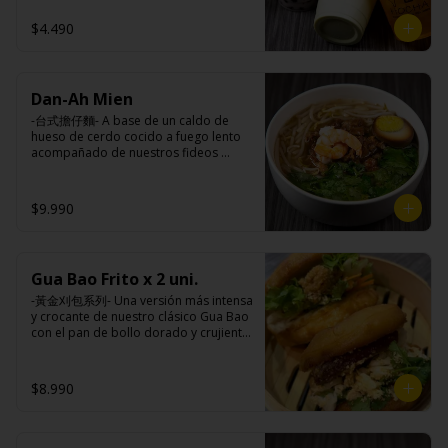
taiwanesas, pimienta sal (pimienta, sal, 
$4.490
ajo, cebollín, azúcar), salsa de ajo (ajo, 
salsa de tomate, azúcar, salsa de soya 
y harina de tapioca).

Pollito frito: Pechuga de pollo en 
trosos, harina de tapioca, ají, pimienta, 
Dan-Ah Mien
extracto de cerdo, extracto de papaya, 
-台式擔仔麵- A base de un caldo de 
salsa de soya, soya, especias 
hueso de cerdo cocido a fuego lento 
taiwanesas, pimienta, sal, ajo, cebollín, 
acompañado de nuestros fideos 
azúcar, salsa de ajo (ajo, salsa de 
artesanales frescos, dientes de 
tomate, azúcar, salsa de soya y harina 
dragón, salsa Lo Ba, camarones 
de tapioca). 

ecuatorianos, medio huevo estilo 
Champiñón frito: Champiñones 
$9.990
Taiwan y un toque de cilantro.

premiums, pimienta, sal, ajo, cebollín, 
azúcar, huevo, aceite, agua, maicena, 
harina tapioca, harina trigo, sal, salsa 
de ajo (ajo, salsa de tomate, azúcar, 
Gua Bao Frito x 2 uni.
Ingredientes:

salsa de soya y harina de tapioca).

Panceta de cerdo ,cebolla morada 
Tokan: Tofu deshidratado (agua 
-黃金刈包系列- Una versión más intensa 
picada, ajo, cebolla frita, salsa de 
desmineralizada, poroto de soya, 
y crocante de nuestro clásico Gua Bao 
soya, azúcar, azúcar morena, miel y 
cuajo, azúcar) jengibre, cebollín, salsa 
con el pan de bollo dorado y crujiente 
condimento 5 sabores (naranja, 
de soya, ajo, agua, azúcar, mix de 
por fuera, suave por dentro, con los 
canela, anís, pimienta y comino), 
hierba (canela, anís, pimienta y 
rellenos especiales de la casa al gusto.

medio huevo estilo Taiwán (huevo, 
comino), mirin (azúcar, arroz, agua, 
$8.990
jengibre, cebollín, salsa de soya, ajo, 
alcohol) , salsa de ajo (ajo, salsa de 
agua, azúcar, bolsa de hierba (canela, 
tomate, azúcar, salsa de soya y harina 
Ingredientes:

anís, pimienta y comino), mirin (azúcar, 
de tapioca).

Pan bao: Harina de trigo, agua, aceite 
arroz, agua, alcohol).

Veggie: Carne de soya, condimento 
de palma, levadura, sal.
