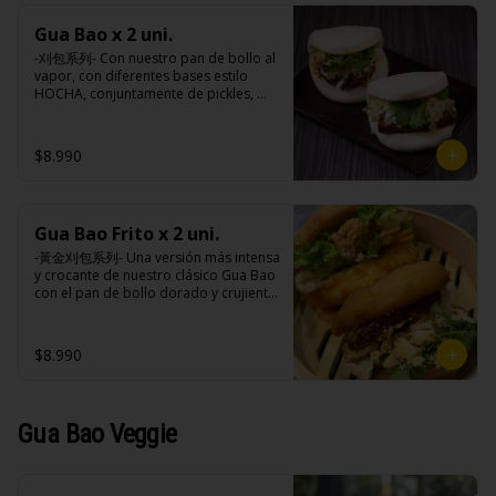
sodio, antioxidantes (BHA, 
(maravilla, soya), azúcar, sal, cebolla, 
propligalato),EDTA disódico cálcico.
acido cítrico, vinagre do vino blanco, 
Gua Bao x 2 uni.
ajo, almidón de papa modificado, 
-刈包系列- Con nuestro pan de bollo al 
acido ascórbico, perejil, goma xantán, 
vapor, con diferentes bases estilo 
pimienta negra, colorante natural 
HOCHA, conjuntamente de pickles, 
(curcuma), saborizante natural, 
maní en polvo y un toque de cilantro 
sorbato de potasio, benzoato de 
dejando una contextura y aroma única, 
sodio, antioxidantes (BHA, 
es reconocido mundialmente este 
propligalato),EDTA disódico cálcico.
$8.990
plato típico Taiwanés como “La 
Hamburguesa oriental”.

Gua Bao Frito x 2 uni.
Ingredientes:

Pan bao: Harina de trigo, agua, aceite 
-黃金刈包系列- Una versión más intensa 
de palma, levadura, sal.

y crocante de nuestro clásico Gua Bao 
Pickles: Repollo, vinagre de vino 
con el pan de bollo dorado y crujiente 
blanco, azúcar, melón taiwanes, ajo.

por fuera, suave por dentro, con los 
Rellenos:

rellenos especiales de la casa al gusto.

Tradicional: Panceta de cerdo, 
$8.990
cebollín, jengibre, ajo, anís, agua, 
azúcar y salsa de soya.

Ingredientes:

Loba: Panceta de cerdo, cebollín, 
Pan bao: Harina de trigo, agua, aceite 
jengibre, ajo, anís, agua, azúcar, salsa 
de palma, levadura, sal.

Gua Bao Veggie
de soya, repollo, zanahoria, pimienta y 
Pickles: Repollo, vinagre de vino 
sal.

blanco, azúcar, melón taiwanes, ajo.

Chuleta frita: Lomo centro de cerdo, 
Rellenos:

harina de tapioca, ají, pimienta, 
Tradicional: Panceta de cerdo, 