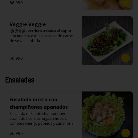
cilantro.

$6.990
Veggie Veggie
Ingredientes:

Tokan (agua desmineralizada, poroto 
-素燙青菜- Verdura asiática al vapor 
de soya, cuajo, azúcar) jengibre, 
con nuestra exquisita salsa de carne 
cebollín, salsa de soya, ajo, agua, 
de soya estofada.

azúcar, canela, anís, pimienta, comino, 
cilantro, cebollín, aceite de sesamo, 
salsa de ajo (ajo, salsa de tomate, 
$6.990
azúcar, salsa de soya y harina de 
Ingredientes:

arroz), cilantro, cebollín, aceite de 
Pak choi, carne de soya, champiñones 
sésamo.
shitake, soya, sal, trigo, condimento 
champiñón (extracto de champiñón 
Ensaladas
taiwanes, extracto de apio, extracto de 
repollo, poroto de soya, comino, 
paprika, pimienta, azúcar), salsa ostra 
vegana (trigo, soya, shitake, sal, maíz), 
Ensalada mixta con
condimento 5 sabores (naranja, 
canela, anís, pimienta y comino), 
champiñones apanados
azúcar, cebolla morada, ajo.
Ensalada mixta de champiñones 
apanados con lechugas, choclos, 
tomates cherry, pepinos y zanahorias.

$6.990
Ingredientes:
