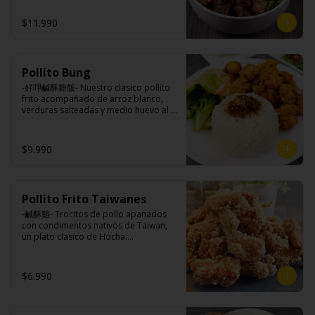
azúcar, salsa de soya, salsa de poroto 
tres horas acompañando de nuestros 
azúcar, huevo, aceite, agua, maicena, 
(agua, poroto de soya, trigo, azúcar, 
fideos frescos artesanales.

harina tapioca, harina trigo, sal, salsa 
$11.990
sal), salsa de soya, azúcar, salsa satay 
de ajo (ajo, salsa de tomate, azúcar, 
(aceite de soya, pescado seco, 
salsa de soya y harina de tapioca).

jengibre, trigo, sésamo, cebollín, polvo 
Tokan: Tofu deshidratado (agua 
coco, ají, camarón, cebolla, maíz, maní, 
Ingredientes:

desmineralizada, poroto de soya, 
especies orientales, sal, cardamomo, 
Pollito Bung
Hueso vacuno, asado de tira, pak choi, 
cuajo, azúcar) jengibre, cebollín, salsa 
pimienta negra, pimienta blanca).

ajo, cebolla blanca, cebollín, jengibre, 
de soya, ajo, agua, azúcar, mix de 
-好呷鹹酥雞飯- Nuestro clasico pollito 
Ingrediente gyozas: Carne de cerdo, 
zanahoria, bolsa de hierba (canela, 
hierba (canela, anís, pimienta y 
frito acompañado de arroz blanco, 
harina de trigo, repollo, cebollín, sal, 
anís, pimienta y comino), condimento 5 
comino), mirin (azúcar, arroz, agua, 
verduras salteadas y medio huevo al 
pimienta, salsa de soya, aceite de 
sabores (naranja, canela, anís, 
alcohol) , salsa de ajo (ajo, salsa de 
estilo Taiwán.

sésamo, condimento 5 sabores 
pimienta y comino), aceite de sésamo, 
tomate, azúcar, salsa de soya y harina 
(naranja, canela, anís, pimienta y 
azúcar, salsa de soya, salsa de poroto 
de tapioca).

$9.990
comino).
(agua, poroto de soya, trigo, azúcar, 
Veggie: Carne de soya, condimento 
sal), salsa de soya, azúcar, salsa satay 
champiñón (extracto de champiñón 
Ingredientes:

(aceite de soya, pescado seco, 
taiwanes, extracto de apio, extracto de 
Principal: Pechuga de pollo trozado 
jengibre, trigo, sésamo, cebollín, polvo 
repollo, poroto de soya, comino, 
(puede contener huesos), harina de 
coco, ají, camarón, cebolla, maíz, maní, 
Pollito Frito Taiwanes
paprika, pimienta, azúcar) , harina de 
tapioca, ají, pimienta, extracto de 
especies orientales, sal, cardamomo, 
trigo, pan rallado, maicena, zanahoria 
cerdo, extracto de papaya, salsa de 
-鹹酥雞- Trocitos de pollo apanados 
pimienta negra, pimienta blanca).
salsa de soya, aceite, pimienta sal 
soya, soya, pimienta sal (pimienta, sal, 
con condimentos nativos de Taiwan, 
(pimienta, sal, ajo, cebollín, azúcar), 
ajo, cebollín, azúcar).

un plato clasico de Hocha.

salsa de ajo (ajo, salsa de tomate, 
Acompañamientos: Arroz, repollo, 
azúcar, salsa de soya y harina de 
brocoli (o choclo con pepino en su 
tapioca).

reemplazo, consultar disponibilidad), 
Ingredientes:

$6.990
Pescado frito: Pangasius, harina de 
zanahoria, ajo, sal, extracto de 
Pechuga de pollo con hueso, harina de 
tapioca, pimienta sal (pimienta, sal, 
champiñón taiwanes, extracto de apio, 
tapioca, ají, pimienta, extracto de 
ajo, cebollín, azúcar), salsa de 
extracto de repollo, poroto de soya, 
cerdo, extracto de papaya, salsa de 
tamarindo (limón, salsa de tomate, 
comino, paprika, pimienta, azúcar, 