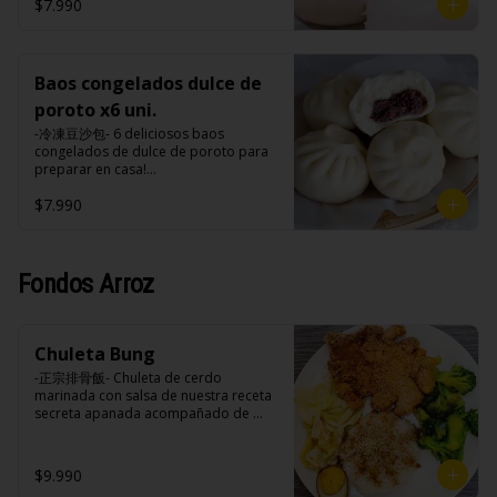
tomate, azúcar, sal, harina de tapioca).
hasta cubrir 1/3 de los baos y taparlo 
$7.990
tomate, azúcar, sal, harina de tapioca).
de inmediato, cocinar a fuego alto por 
Formas de preparación:

8-10 minutos hasta que el agua esté 
- Vaporera: Sin descongelar, poner los 
completamente evaporizado y la base 
baos en una vaporera, cuando hierve 
de los baos estén doradas.

el agua bajar el fuego a medio, 
Baos congelados dulce de
- Microondas: Sin descongelar, poner 
durante 10-15 minutos.

los baos en un plato , poner un poco 
poroto x6 uni.
- Fritos: Precalentar una olla con aceite 
de agua en un bowl de porcelana y 
a 180ºc, colocar con cuidado los baos 
-冷凍豆沙包- 6 deliciosos baos 
meter el plato con bao y el bowl con 
sin descongelar y freírlos por 3 
congelados de dulce de poroto para 
agua al microondas con la tapa 
minutos.

preparar en casa!

durante 2-3 minutos a una potencia de 
- Microondas: Sin descongelar, poner 
(Apto para veganos)

700w.
los baos en un plato , poner un poco 
$7.990
de agua en un bowl de porcelana y 
Formas de preparación:

meter el plato con bao y el bowl con 
- Vaporera: Sin descongelar, poner los 
agua al microondas con la tapa 
baos en una vaporera, cuando hierve 
durante 2-3 minutos a una potencia de 
el agua bajar el fuego a medio, 
Fondos Arroz
700w.
durante 10-15 minutos.

- Fritos: Precalentar una olla con aceite 
a 180ºc, colocar con cuidado los baos 
sin descongelar y freírlos por 3 
Chuleta Bung
minutos.

-正宗排骨飯- Chuleta de cerdo 
- Microondas: Sin descongelar, poner 
marinada con salsa de nuestra receta 
los baos en un plato , poner un poco 
secreta apanada acompañado de 
de agua en un bowl de porcelana y 
arroz blanco, verduras salteadas y 
meter el plato con bao y el bowl con 
medio huevo estilo Taiwan.

agua al microondas con la tapa 
durante 2-3 minutos a una potencia de 
$9.990
700w.