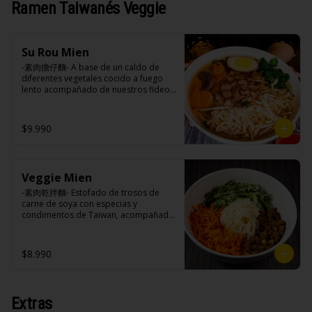
Ramen Taiwanés Veggie
especies orientales, sal, cardamomo, 
Hueso vacuno, asado de tira, pak choi, 
pimienta negra, pimienta blanca).

ajo, cebolla blanca, cebollín, jengibre, 
Ingrediente gyozas: Carne de cerdo, 
zanahoria, bolsa de hierba (canela, 
harina de trigo, repollo, cebollín, sal, 
anís, pimienta y comino), condimento 5 
pimienta, salsa de soya, aceite de 
Su Rou Mien
sabores (naranja, canela, anís, 
sésamo, condimento 5 sabores 
pimienta y comino), aceite de sésamo, 
-素肉擔仔麵- A base de un caldo de 
(naranja, canela, anís, pimienta y 
azúcar, salsa de soya, salsa de poroto 
diferentes vegetales cocido a fuego 
comino).
(agua, poroto de soya, trigo, azúcar, 
lento acompañado de nuestros fideos 
sal), salsa de soya, azúcar, salsa satay 
artesanales frescos, dientes de 
(aceite de soya, pescado seco, 
dragón, champiñones, salsa carne de 
jengibre, trigo, sésamo, cebollín, polvo 
soya su rou con un toque de cilantro y 
$9.990
coco, ají, camarón, cebolla, maíz, maní, 
opcion de agregar medio huevo estilo 
especies orientales, sal, cardamomo, 
Taiwán. (APTO VEGANO)

pimienta negra, pimienta blanca).
Veggie Mien
Ingredientes:

-素肉乾拌麵- Estofado de trosos de 
Carne de soya, champiñones shitake, 
carne de soya con especias y 
ajo, cebolla morada, salsa de soya, 
condimentos de Taiwan, acompañado 
sal, trigo, azúcar, condimento 
de nuestros fideos frescos 
champiñón (extracto de champiñón 
artesanales, zanahoria y pepino 
taiwanes, extracto de apio, extracto de 
rallados. (APTO VEGANO)

$8.990
repollo, poroto de soya, comino, 
paprika, pimienta, azúcar).

Ingredientes caldo: Champiñones, 
cebolla blanca, zanahoria, repollo, 
Ingredientes:

Extras
alga konbu, condimento champiñón 
Carne de soya, champiñones shitake, 