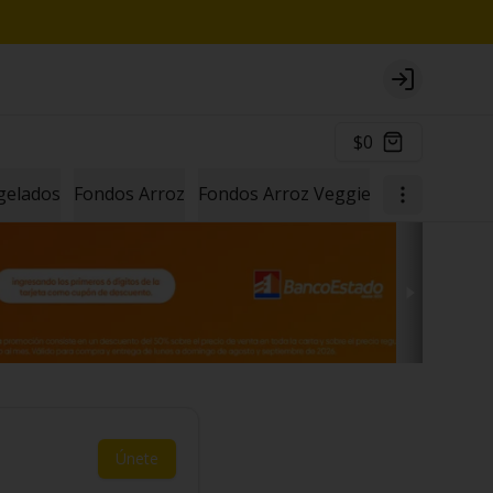
Login
$0
gelados
Fondos Arroz
Fondos Arroz Veggie
Ramen Taiw
Únete