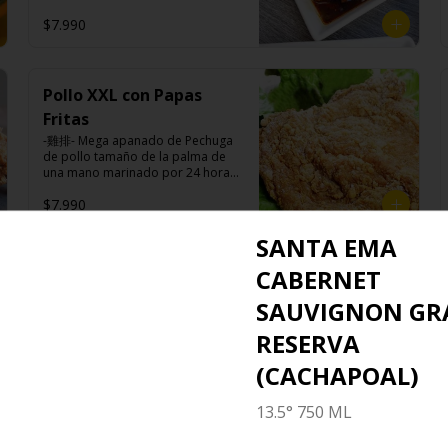
Taiwaneses.

canela, anís, pimienta y comino).
azúcar), salsa de ajo (ajo, salsa de 
$7.990
tomate, azúcar, salsa de soya y 
harina de tapioca).

Pescado frito: Pangasius, harina 
Ingredientes:

de tapioca, pimienta sal (pimienta, 
Panceta de cerdo, cebollín, 
sal, ajo, cebollín, azúcar), salsa de 
Pollo XXL con Papas
jengibre, ajo, anís, agua, azúcar y 
tamarindo (limón, salsa de 
salsa de soya.
Fritas
tomate, azúcar, sal, harina de 
tapioca).

-雞排- Mega apanado de Pechuga 
Hash brown: Papas, aceite de 
de pollo tamaño de la palma de 
girasol, sal, cebolla en polvo, 
una mano marinado por 24 horas 
pimienta blanca, salsa de 
en nuestra receta de la casa, 
$7.990
tamarindo (limón, salsa de 
crocante por fuera, suave y jugosa 
tomate, azúcar, sal, harina de 
por dentro acompañado de 
tapioca).
papas fritas.

SANTA EMA
CABERNET
Verdura estilo taiwan
-燙青菜- Verdura asiática al vapor 
Ingredientes:

SAUVIGNON GR
con nuestra exquisita salsa de 
Pechuga de pollo con hueso, 
cerdo Lo Ba.

harina de tapioca, ají, pimienta, 
RESERVA
extracto de cerdo, extracto de 
papaya, salsa de soya, soya, 
(CACHAPOAL)
especias taiwanesas, pimienta, sal, 
$6.990
Ingredientes:

ajo, cebollín, azúcar y papas.
Pak choi, loba (panceta de cerdo , 
13.5° 750 ML
cebolla morada, ajo, cebolla frita, 
salsa de soya, azúcar blanca, 