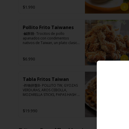
tomate, azúcar, sal, harina de 
$1.990
tapioca).

Hash brown: Papas, aceite de 
girasol, sal, cebolla en polvo, 
Ingredientes:

pimienta blanca, salsa de 
Huevo premium, jengibre, 
tamarindo (limón, salsa de 
cebollín, salsa de soya, ajo, agua, 
Pollito Frito Taiwanes
tomate, azúcar, sal, harina de 
azúcar, bolsa de hierba (canela, 
-鹹酥雞- Trocitos de pollo 
tapioca).
anís, pimienta y comino), mirin 
apanados con condimentos 
(azúcar, arroz, agua, alcohol), 
nativos de Taiwan, un plato clasico 
salsa ostra vegana (trigo, soya, 
de Hocha.

shitake, sal, maíz).
$6.990
Ingredientes:

Pechuga de pollo con hueso, 
harina de tapioca, ají, pimienta, 
extracto de cerdo, extracto de 
Tabla Fritos Taiwan
papaya, salsa de soya, soya, 
varias especias taiwanesas, 
-炸物拼盤B- POLLITO TW, GYOZAS 
pimienta, sal, ajo, cebollín, azúcar.
VERDURAS, AROS CEBOLLA, 
MOZARELLA STICKS, PAPAS HASH 
BROWN.

(Foto referencial, favor confirmar 
las opciones disponibles según lo 
$19.990
que indica en esta descripción.)