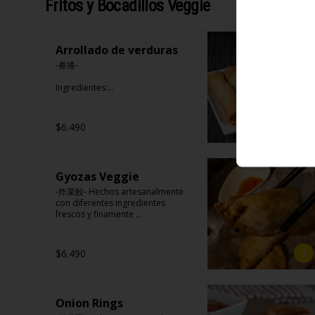
Fritos y Bocadillos Veggie
Arrollado de verduras
-春捲-

Ingredientes:

Repollo, zanahoria, apio, 
pimentón y sal. (Apto para 
veganos)
$6.490
Gyozas Veggie
-炸菜餃- Hechos artesanalmente 
con diferentes ingredientes 
frescos y finamente 
seleccionados. (APTO VEGANO)

$6.490
Ingredientes:

Carne de soya, repollo, zanahoria, 
harina de trigo, condimento de 5 
Onion Rings
sabores (naranja, canela, anís, 