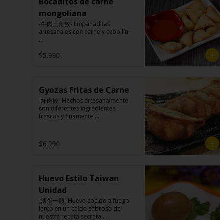
pimienta blanca).

Bocaditos de carne
harina trigo, sal, salsa de ajo (ajo, 
Ingrediente gyozas: Carne de 
salsa de tomate, azúcar, salsa de 
mongoliana
cerdo, harina de trigo, repollo, 
soya y harina de tapioca).

cebollín, sal, pimienta, salsa de 
-牛肉三角餃- Empanaditas 
Tokan: Tofu deshidratado (agua 
soya, aceite de sésamo, 
artesanales con carne y cebollín.

desmineralizada, poroto de soya, 
condimento 5 sabores (naranja, 
cuajo, azúcar) jengibre, cebollín, 
canela, anís, pimienta y comino).
salsa de soya, ajo, agua, azúcar, 
$5.990
Ingredientes:

mix de hierba (canela, anís, 
Masa: harina de trigo, azúcar, sal.

pimienta y comino), mirin (azúcar, 
Relleno: carne de vacuno, carne 
arroz, agua, alcohol) , salsa de ajo 
vegetal, cebolla, cebollín, ají, salsa 
(ajo, salsa de tomate, azúcar, salsa 
de soya, aceite de sesamo, sal, 
Gyozas Fritas de Carne
de soya y harina de tapioca).

azúcar, comino.
Veggie: Carne de soya, 
-炸肉餃- Hechos artesanalmente 
condimento champiñón (extracto 
con diferentes ingredientes 
de champiñón taiwanes, extracto 
frescos y finamente 
de apio, extracto de repollo, 
seleccionados.

poroto de soya, comino, paprika, 
pimienta, azúcar) , harina de trigo, 
$6.990
pan rallado, maicena, zanahoria 
salsa de soya, aceite, pimienta sal 
Ingredientes:

(pimienta, sal, ajo, cebollín, 
Carne de cerdo, harina de trigo, 
azúcar), salsa de ajo (ajo, salsa de 
repollo, cebollín, sal, pimienta, 
tomate, azúcar, salsa de soya y 
Huevo Estilo Taiwan
salsa de soya, aceite de sésamo, 
harina de tapioca).

condimento 5 sabores (naranja, 
Unidad
Pescado frito: Pangasius, harina 
canela, anís, pimienta y comino).
de tapioca, pimienta sal (pimienta, 
-滷蛋一顆- Huevo cocido a fuego 
sal, ajo, cebollín, azúcar), salsa de 
lento en un caldo sabroso de 
tamarindo (limón, salsa de 
nuestra receta secreta.
