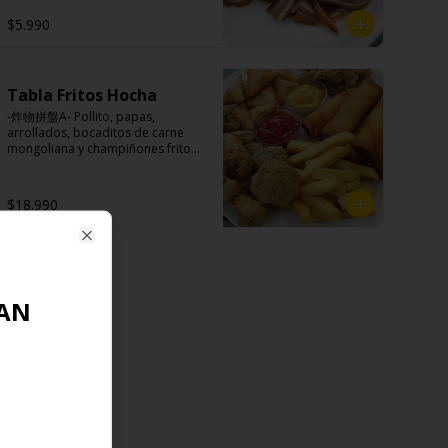
de ajo, aceite de sésamo, cebollín, 
shitake, sal, maíz).
y cilantro.

$5.990
Ingredientes:

Tabla Fritos Hocha
Cartílagos de orejas de cerdo, 
jengibre, cebollín, salsa de soya, 
-炸物拼盤A- Pollito, papas, 
ajo, agua, azúcar, bolsa de hierba 
arrollados, bocaditos de carne 
(canela, anís, pimienta y comino), 
mongoliana y champiñones fritos. 

mirin (azúcar, arroz, agua, alcohol) 
(Foto referencial, favor confirmar 
, cilantro, cebollín, aceite de 
las opciones disponibles según lo 
sesamo, salsa de ajo (ajo, kétchup, 
que indica en esta descripción.)
$18.990
azúcar, salsa de soya y harina de 
arroz).
Close
AN