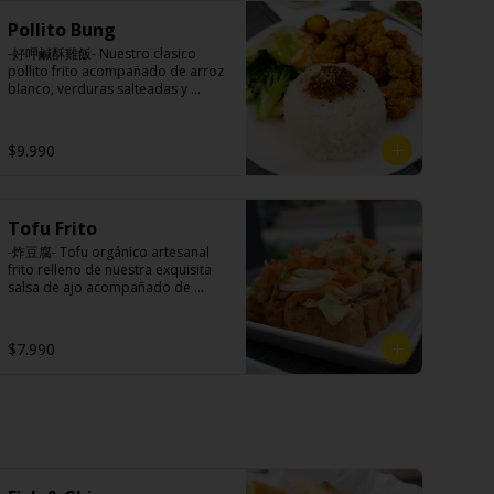
Principal: Panceta de cerdo, 
Pollito Bung
cebollín, jengibre, ajo, anís, agua, 
azúcar y salsa de soya.

-好呷鹹酥雞飯- Nuestro clasico 
Acompañamientos: Arroz, repollo, 
pollito frito acompañado de arroz 
brocoli (o choclo con pepino en su 
blanco, verduras salteadas y 
reemplazo, consultar 
medio huevo al estilo Taiwán.

disponibilidad), zanahoria, ajo, sal, 
extracto de champiñón taiwanes, 
$9.990
extracto de apio, extracto de 
repollo, poroto de soya, comino, 
Ingredientes:

paprika, pimienta, azúcar, huevo, 
Principal: Pechuga de pollo 
jengibre, cebollín, salsa de soya, 
trozado (puede contener huesos), 
ajo, agua, azúcar, mix de hierbas 
Tofu Frito
harina de tapioca, ají, pimienta, 
(canela, anís, pimienta y comino), 
extracto de cerdo, extracto de 
-炸豆腐- Tofu orgánico artesanal 
mirin (azúcar, arroz, agua, 
papaya, salsa de soya, soya, 
frito relleno de nuestra exquisita 
alcohol).
pimienta sal (pimienta, sal, ajo, 
salsa de ajo acompañado de 
cebollín, azúcar).

pickles hechos con nuestra receta 
Acompañamientos: Arroz, repollo, 
secreta.

brocoli (o choclo con pepino en su 
$7.990
reemplazo, consultar 
disponibilidad), zanahoria, ajo, sal, 
extracto de champiñón taiwanes, 
Ingredientes:

extracto de apio, extracto de 
Tofu de poroto de soya, salsa de 
repollo, poroto de soya, comino, 
ajo (ajo, salsa de tomate, azúcar, 
paprika, pimienta, azúcar, huevo, 
sal, salsa de soya y harina de 
jengibre, cebollín, salsa de soya, 
tapioca), pickle (repollo, 
ajo, agua, azúcar, mix de hierbas 
zanahoria, vinagre de vino blanco, 