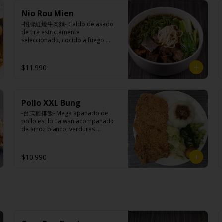
Pan bao: Harina de trigo, agua, 
Nio Rou Mien
aceite de palma, levadura, sal.

Pickles: Repollo, vinagre de vino 
-招牌紅燒牛肉麵- Caldo de asado 
blanco, azúcar, melón taiwanes, 
de tira estrictamente 
ajo.

seleccionado, cocido a fuego 
Rellenos:

lento con condimentos y salsas 
Tradicional: Panceta de cerdo, 
nativas de Taiwán por mas de tres 
cebollín, jengibre, ajo, anís, agua, 
horas acompañando de nuestros 
$11.990
azúcar y salsa de soya.

fideos frescos artesanales.

Loba: Panceta de cerdo, cebollín, 
jengibre, ajo, anís, agua, azúcar, 
salsa de soya, repollo, zanahoria, 
pimienta y sal.

Pollo XXL Bung
Ingredientes:

Chuleta frita: Lomo centro de 
Hueso vacuno, asado de tira, pak 
-台式雞排飯- Mega apanado de 
cerdo, harina de tapioca, ají, 
choi, ajo, cebolla blanca, cebollín, 
pollo estilo Taiwan acompañado 
pimienta, extracto de cerdo, 
jengibre, zanahoria, bolsa de 
de arroz blanco, verduras 
extracto de papaya, salsa de soya, 
hierba (canela, anís, pimienta y 
salteadas y medio huevo estilo 
soya, especias taiwanesas, 
comino), condimento 5 sabores 
Taiwán.

pimienta sal (pimienta, sal, ajo, 
(naranja, canela, anís, pimienta y 
$10.990
cebollín, azúcar), salsa de ajo (ajo, 
comino), aceite de sésamo, 
salsa de tomate, azúcar, salsa de 
azúcar, salsa de soya, salsa de 
soya y harina de tapioca).

poroto (agua, poroto de soya, 
Ingredientes:

Pollito frito: Pechuga de pollo en 
trigo, azúcar, sal), salsa de soya, 
Principal: Pechugas de pollo con 
trosos, harina de tapioca, ají, 
azúcar, salsa satay (aceite de soya, 
hueso, harina de tapioca, ají, 
pimienta, extracto de cerdo, 
pescado seco, jengibre, trigo, 
pimienta, extracto de cerdo, 
extracto de papaya, salsa de soya, 
sésamo, cebollín, polvo coco, ají, 
extracto de papaya, salsa de soya, 
soya, especias taiwanesas, 
camarón, cebolla, maíz, maní, 
soya, especias taiwanesas, 
pimienta, sal, ajo, cebollín, azúcar, 