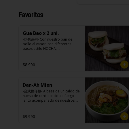
Favoritos
Gua Bao x 2 uni.
-刈包系列- Con nuestro pan de 
bollo al vapor, con diferentes 
bases estilo HOCHA, 
conjuntamente de pickles, maní en 
polvo y un toque de cilantro 
dejando una contextura y aroma 
$8.990
única, es reconocido 
mundialmente este plato típico 
Taiwanés como “La Hamburguesa 
oriental”.

Dan-Ah Mien
-台式擔仔麵- A base de un caldo de 
Ingredientes:

hueso de cerdo cocido a fuego 
Pan bao: Harina de trigo, agua, 
lento acompañado de nuestros 
aceite de palma, levadura, sal.

fideos artesanales frescos, dientes 
Pickles: Repollo, vinagre de vino 
de dragón, salsa Lo Ba, 
blanco, azúcar, melón taiwanes, 
camarones ecuatorianos, medio 
$9.990
ajo.

huevo estilo Taiwan y un toque de 
Rellenos:

cilantro.

Tradicional: Panceta de cerdo, 