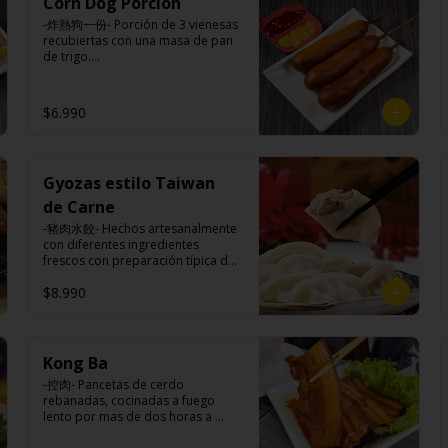
especies orientales, sal, 
Corn Dog Porcion
pimienta sal (pimienta, sal, ajo, 
salsa de ajo (ajo, salsa de tomate, 
cardamomo, pimienta negra, 
cebollín, azúcar).

-炸熱狗一份- Porción de 3 vienesas 
azúcar, salsa de soya y harina de 
pimienta blanca).
Acompañamientos: Arroz, repollo, 
recubiertas con una masa de pan 
tapioca). 

brocoli (o choclo con pepino en su 
de trigo.

Champiñón frito: Champiñones 
reemplazo, consultar 
premiums, pimienta, sal, ajo, 
disponibilidad), zanahoria, ajo, sal, 
cebollín, azúcar, huevo, aceite, 
extracto de champiñón taiwanes, 
Ingredientes:

agua, maicena, harina tapioca, 
$6.990
extracto de apio, extracto de 
Vienesa de pollo/pavo, harina de 
harina trigo, sal, salsa de ajo (ajo, 
repollo, poroto de soya, comino, 
trigo, azúcar, leche, sal, polvo 
salsa de tomate, azúcar, salsa de 
paprika, pimienta, azúcar, huevo, 
hornear, huevo, aceite.
soya y harina de tapioca).

jengibre, cebollín, salsa de soya, 
Tokan: Tofu deshidratado (agua 
ajo, agua, azúcar, mix de hierbas 
Gyozas estilo Taiwan
desmineralizada, poroto de soya, 
(canela, anís, pimienta y comino), 
cuajo, azúcar) jengibre, cebollín, 
de Carne
mirin (azúcar, arroz, agua, 
salsa de soya, ajo, agua, azúcar, 
alcohol).
-豬肉水餃- Hechos artesanalmente 
mix de hierba (canela, anís, 
con diferentes ingredientes 
pimienta y comino), mirin (azúcar, 
frescos con preparación típica de 
arroz, agua, alcohol) , salsa de ajo 
Taiwan al vapor acompañado de 
(ajo, salsa de tomate, azúcar, salsa 
$8.990
nuestro exquisito salsa de ajo 
de soya y harina de tapioca).

hecho de casa.

Veggie: Carne de soya, 
condimento champiñón (extracto 
de champiñón taiwanes, extracto 
Kong Ba
de apio, extracto de repollo, 
Ingredientes:

poroto de soya, comino, paprika, 
-控肉- Pancetas de cerdo 
Carne de cerdo, harina de trigo, 
pimienta, azúcar) , harina de trigo, 
rebanadas, cocinadas a fuego 
repollo, cebollín, sal, pimienta, 
pan rallado, maicena, zanahoria 
lento por mas de dos horas a 
salsa de soya, aceite de sésamo, 
salsa de soya, aceite, pimienta sal 
base de condimentos nativos 
condimento 5 sabores (naranja, 
(pimienta, sal, ajo, cebollín, 