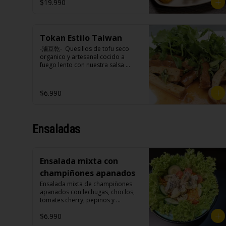
$19.990
(Foto referencial, favor confirmar 
las opciones disponibles según lo 
que indica en esta descripción.)
Tokan Estilo Taiwan
-滷豆乾-  Quesillos de tofu seco 
organico y artesanal cocido a 
fuego lento con nuestra salsa 
secreta sazonado con nuestra 
exquisita salsa de ajo, aceite de 
sesamo, cebollin y cilantro.

$6.990
Ensaladas
Ingredientes:

Tokan (agua desmineralizada, 
poroto de soya, cuajo, azúcar) 
jengibre, cebollín, salsa de soya, 
Ensalada mixta con
ajo, agua, azúcar, canela, anís, 
pimienta, comino, cilantro, 
champiñones apanados
cebollín, aceite de sesamo, salsa 
Ensalada mixta de champiñones 
de ajo (ajo, salsa de tomate, 
apanados con lechugas, choclos, 
azúcar, salsa de soya y harina de 
tomates cherry, pepinos y 
arroz), cilantro, cebollín, aceite de 
zanahorias.

sésamo.
$6.990
Ingredientes:
