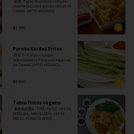
-薯條- Papas finamente cortadas 
Carne de soya, repollo, zanahoria, 
sazonadas con especias tipicas de 
harina de trigo, condimento de 5 
Taiwan. (APTO VEGANO)
sabores (naranja, canela, anís, 
pimienta y comino).
$5.990
Poroto Verdes Fritos
-炸豆子- Porotos verdes 
seleccionados fritos con especias 
de Taiwan. (APTO VEGANO)

$5.990
Ingredientes:

Porotos verdes taiwanés, 
pimienta, sal, ajo, cebollín, azúcar.
Tabla Fritos vegano
-素炸物拼盤A- TOFU FRITO, GYOZA 
VERDURA, ARROLLADO, PAPAS 
FRITAS, POROTO VERDE.

(Foto referencial, favor confirmar 
las opciones disponibles según lo 
que indica en esta descripción.)