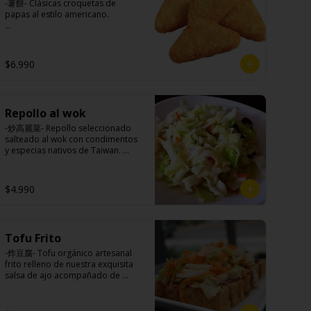
-薯餅- Clásicas croquetas de 
papas al estilo americano.

Ingredientes:

$6.990
Papa, aceite de girasol, sal, 
cebolla en polvo, pimienta blanca.
Repollo al wok
-炒高麗菜- Repollo seleccionado 
salteado al wok con condimentos 
y especias nativos de Taiwan. 
(APTO VEGANO)

$4.990
Ingredientes:

Repollo, zanahoria, ajo, pimienta, 
sal, cebollín, azúcar.
Tofu Frito
-炸豆腐- Tofu orgánico artesanal 
frito relleno de nuestra exquisita 
salsa de ajo acompañado de 
pickles hechos con nuestra receta 
secreta.
