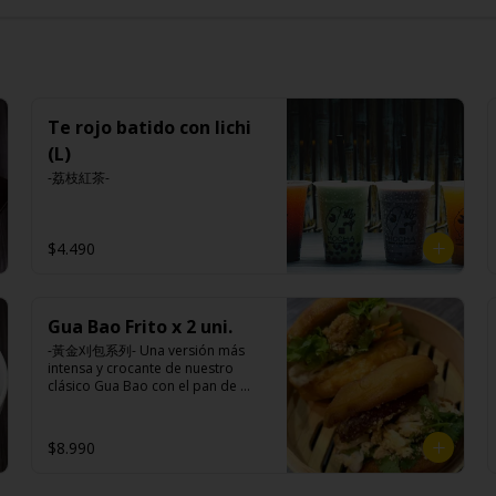
Te rojo batido con lichi
(L)
-荔枝紅茶-
$4.490
Gua Bao Frito x 2 uni.
-黃金刈包系列- Una versión más 
intensa y crocante de nuestro 
clásico Gua Bao con el pan de 
bollo dorado y crujiente por fuera, 
suave por dentro, con los rellenos 
especiales de la casa al gusto.

$8.990
Ingredientes:
