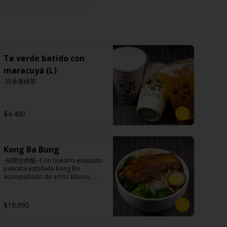
Te verde batido con
maracuyá (L)
-百香果綠茶-
$4.490
Kong Ba Bung
-招牌控肉飯- Con nuestro exquisito 
panceta estofada Kong Ba 
acompañado de arroz blanco, 
verduras salteadas y medio huevo 
al estilo Taiwán.

$10.990
Ingredientes:
