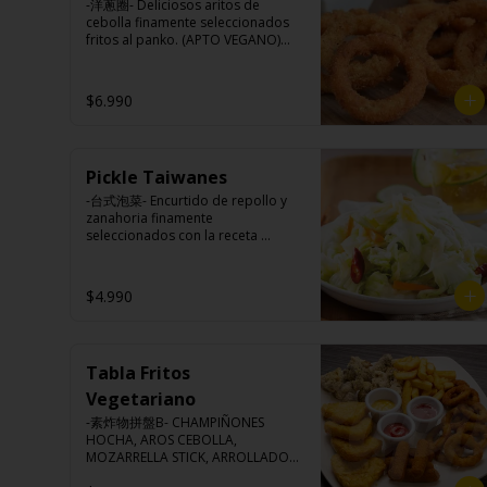
pimienta y comino).
-洋蔥圈- Deliciosos aritos de 
cebolla finamente seleccionados 
fritos al panko. (APTO VEGANO)

$6.990
Ingredientes:

Cebolla, harina de trigo, agua, 
aceite de palma, sal, harina de 
arroz, azúcar, almidón de papa 
Pickle Taiwanes
modificado.
-台式泡菜- Encurtido de repollo y 
zanahoria finamente 
seleccionados con la receta 
secreta del chef.

$4.990
Ingredientes:

Repollo, zanahoria, vinagre de 
vino blanco, azúcar, melón 
Tabla Fritos
taiwanes, ajo.
Vegetariano
-素炸物拼盤B- CHAMPIÑONES 
HOCHA, AROS CEBOLLA, 
MOZARRELLA STICK, ARROLLADOS 
VERDURAS, PAPAS FRITAS.
