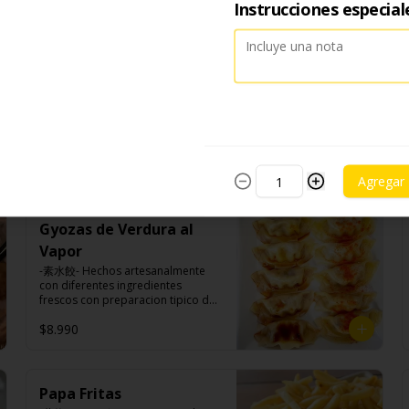
Instrucciones especial
azúcar morena, miel y condimento 
5 sabores (naranja, canela, anís, 
pimienta y comino).
Camote Frito
-炸地瓜- Camotes finamente 
cortadas y sazonadas con 
especias típicas de Taiwan. (APTO 
VEGANO)

$6.990
Agregar
Ingredientes:

Camotes, harina de arroz, aceite 
de colza, almidón modificada, 
Gyozas de Verdura al
dextrina, sal.
Vapor
-素水餃- Hechos artesanalmente 
con diferentes ingredientes 
frescos con preparacion tipico de 
Taiwan al vapor acompañado de 
$8.990
nuestro exquisito salsa de ajo 
hecho de casa. (APTO VEGANO)

Papa Fritas
Ingredientes:
