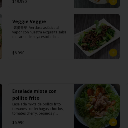
$19.990
Veggie Veggie
-素燙青菜- Verdura asiática al 
vapor con nuestra exquisita salsa 
de carne de soya estofada.

$6.990
Ingredientes:

Pak choi, carne de soya, 
champiñones shitake, soya, sal, 
trigo, condimento champiñón 
(extracto de champiñón taiwanes, 
extracto de apio, extracto de 
repollo, poroto de soya, comino, 
paprika, pimienta, azúcar), salsa 
Ensalada mixta con
ostra vegana (trigo, soya, shitake, 
sal, maíz), condimento 5 sabores 
pollito frito
(naranja, canela, anís, pimienta y 
Ensalada mixta de pollito frito 
comino), azúcar, cebolla morada, 
taiwanes con lechugas, choclos, 
ajo.
tomates cherry, pepinos y 
zanahorias.

$6.990
Ingredientes:
