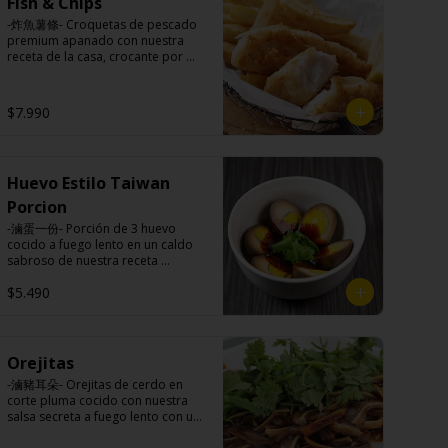
(canela, anís, pimienta y comino), 
Fish & Chips
azúcar, melón taiwanes, ajo).
mirin (azúcar, arroz, agua, 
-炸魚薯條- Croquetas de pescado 
alcohol).
premium apanado con nuestra 
receta de la casa, crocante por 
fuera, suave y jugosa por dentro 
acompañado de papas fritas.

$7.990
Ingredientes:

Pangasius, harina de tapioca, 
Huevo Estilo Taiwan
pimienta sal (pimienta, sal, ajo, 
cebollín, azúcar)

Porcion
Papas fritas: papas, aceite vegetal 
-滷蛋一份- Porción de 3 huevo 
de girasol, almidón de papa, 
cocido a fuego lento en un caldo 
harina de arroz, sal, especies 
sabroso de nuestra receta 
(cúrcuma, pimiento), pimienta sal 
secreta.

(pimienta, sal, ajo, cebollín, 
$5.490
azúcar).
Ingredientes:

Huevos premiums, jengibre, 
Orejitas
cebollín, salsa de soya, ajo, agua, 
-滷豬耳朵- Orejitas de cerdo en 
azúcar, mix de hierbas (canela, 
corte pluma cocido con nuestra 
anís, pimienta y comino), mirin 
salsa secreta a fuego lento con un 
(azúcar, arroz, agua, alcohol), 
toque de nuestra exquisita salsa 
salsa ostra vegana (trigo, soya, 