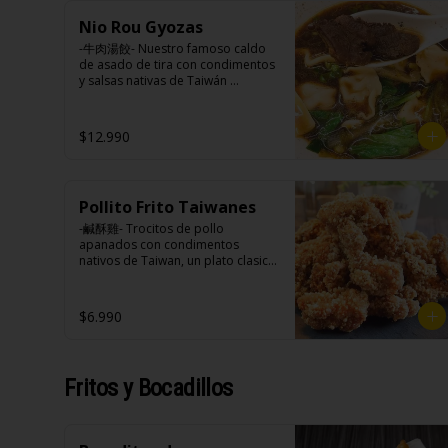
cebollín, jengibre, ajo, anís, agua, 
azúcar y salsa de soya.

Nio Rou Gyozas
Loba: Panceta de cerdo, cebollín, 
Ingredientes:

-牛肉湯餃- Nuestro famoso caldo 
jengibre, ajo, anís, agua, azúcar, 
Panceta de cerdo ,cebolla morada 
de asado de tira con condimentos 
salsa de soya, repollo, zanahoria, 
picada, ajo, cebolla frita, salsa de 
y salsas nativas de Taiwán 
pimienta y sal.

soya, azúcar, azúcar morena, miel 
acompañando de deliciosas 
Chuleta frita: Lomo centro de 
y condimento 5 sabores (naranja, 
gyozas artesanales.

cerdo, harina de tapioca, ají, 
canela, anís, pimienta y comino), 
$12.990
pimienta, extracto de cerdo, 
medio huevo estilo Taiwán (huevo, 
extracto de papaya, salsa de soya, 
jengibre, cebollín, salsa de soya, 
soya, especias taiwanesas, 
ajo, agua, azúcar, bolsa de hierba 
Ingredientes:

pimienta sal (pimienta, sal, ajo, 
(canela, anís, pimienta y comino), 
Hueso vacuno, asado de tira, pak 
cebollín, azúcar), salsa de ajo (ajo, 
mirin (azúcar, arroz, agua, 
Pollito Frito Taiwanes
choi, ajo, cebolla blanca, cebollín, 
salsa de tomate, azúcar, salsa de 
alcohol).

jengibre, zanahoria, bolsa de 
-鹹酥雞- Trocitos de pollo 
soya y harina de tapioca).

Ingredientes caldo:

hierba (canela, anís, pimienta y 
apanados con condimentos 
Pollito frito: Pechuga de pollo en 
Cerdo, sal, Maíz, soya, trigo, pollo, 
comino), condimento 5 sabores 
nativos de Taiwan, un plato clasico 
trosos, harina de tapioca, ají, 
ajo, pimienta, salsa satay (aceite 
(naranja, canela, anís, pimienta y 
de Hocha.

pimienta, extracto de cerdo, 
de soya, Pescado seco, Jengibre, 
comino), aceite de sésamo, 
extracto de papaya, salsa de soya, 
trigo, sésamo, cebollín, polvo 
azúcar, salsa de soya, salsa de 
soya, especias taiwanesas, 
$6.990
coco, ají, camarón, cebolla, maní, 
poroto (agua, poroto de soya, 
Ingredientes:

pimienta, sal, ajo, cebollín, azúcar, 
maíz, especies orientales, sal, 
trigo, azúcar, sal), salsa de soya, 
Pechuga de pollo con hueso, 
salsa de ajo (ajo, salsa de tomate, 
cardamomo, pimienta negra, 
azúcar, salsa satay (aceite de soya, 
harina de tapioca, ají, pimienta, 
azúcar, salsa de soya y harina de 
pimienta blanca).
pescado seco, jengibre, trigo, 
extracto de cerdo, extracto de 
tapioca). 

Fritos y Bocadillos
sésamo, cebollín, polvo coco, ají, 
papaya, salsa de soya, soya, 
Champiñón frito: Champiñones 
camarón, cebolla, maíz, maní, 
varias especias taiwanesas, 
premiums, pimienta, sal, ajo, 
especies orientales, sal, 
pimienta, sal, ajo, cebollín, azúcar.
cebollín, azúcar, huevo, aceite, 
cardamomo, pimienta negra, 
agua, maicena, harina tapioca, 