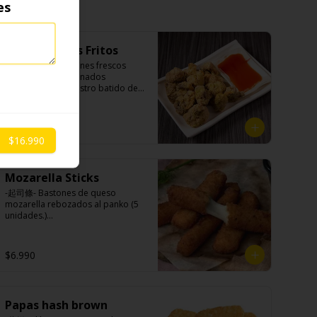
es
Champiñones Fritos
-鹽酥菇- Champiñones frescos 
finamente seleccionados 
apanados con nuestro batido de 
casa, sazonados con nuestro sal y 
pimienta especial, croncante por 
fuera y jugoso por dentro.

$6.990
$16.990
Ingredientes:

Mozarella Sticks
Champiñones, pimienta, sal, ajo, 
cebollín, azúcar), huevo, aceite, 
-起司條- Bastones de queso 
agua, maicena, harina tapioca, 
mozarella rebozados al panko (5 
harina trigo, sal.
unidades.)

$6.990
Ingredientes:

Queso mozzarella, harina de trigo, 
aceite de girasol, almidón, agua, 
sal, especias.
Papas hash brown