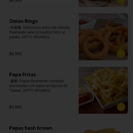
$6.990
Queso mozzarella, harina de trigo, 
aceite de girasol, almidón, agua, sal, 
especias.
Onion Rings
-洋蔥圈- Deliciosos aritos de cebolla 
finamente seleccionados fritos al 
panko. (APTO VEGANO)

$6.990
Ingredientes:

Cebolla, harina de trigo, agua, aceite 
de palma, sal, harina de arroz, azúcar, 
almidón de papa modificado.
Papa Fritas
-薯條- Papas finamente cortadas 
sazonadas con especias tipicas de 
Taiwan. (APTO VEGANO)
$5.990
Papas hash brown