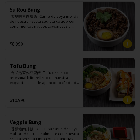
(azúcar, arroz, agua, alcohol).
Ingredientes:

Su Rou Bung
Principal: Champiñones premiums, 
pimienta sal (pimienta, sal, ajo, 
-古早味素肉燥飯- Carne de soya molida 
cebollín, azúcar), huevo, aceite, agua, 
de nuestra receta secreta cocido con 
maicena, harina tapioca, harina trigo, 
condimentos nativos taiwaneses a 
sal.

fuego lento sobrepuesto en arroz 
Acompañamientos: Arroz, repollo, 
blanco y opcion de agregar medio 
brocoli (o choclo con pepino en su 
huevo estilo Taiwán. (APTO VEGANO)

$8.990
reemplazo, consultar disponibilidad), 
zanahoria, ajo, sal, extracto de 
champiñón taiwanes, extracto de apio, 
extracto de repollo, poroto de soya, 
Ingredientes:

comino, paprika, pimienta, azúcar, 
Tofu Bung
Principal: Carne de soya, champiñón 
huevo, jengibre, cebollín, salsa de 
shitake, ajo, cebolla morada, salsa de 
-台式泡菜炸豆腐飯- Tofu organico 
soya, ajo, agua, azúcar, mix de hierbas 
soya, sal, trigo, azúcar, condimento 
artesanal frito relleno de nuestra 
(canela, anís, pimienta y comino), mirin 
champiñón (extracto de champiñón 
exquisita salsa de ajo acompañado de 
(azúcar, arroz, agua, alcohol).
taiwanes, extracto de apio, extracto de 
pickles, arroz blanco, verduras 
repollo, poroto de soya, comino, 
salteadas y opcion de agregar medio 
paprika, pimienta, azúcar), salsa ostra 
huevo estilo Taiwán. (APTO VEGANO)

$10.990
vegana (trigo, soya, shitake, sal, maíz), 
condimento 5 sabores (naranja, 
canela, anís, pimienta y comino).

Acompañamientos: Arroz, repollo, 
Ingredientes:

brocoli (o choclo con pepino en su 
Veggie Bung
Principal: Tofu de poroto de soya, 
reemplazo, consultar disponibilidad), 
salsa de ajo (ajo, salsa de tomate, 
-香酥素肉排飯- Deliciosa carne de soya 
zanahoria, ajo, sal, extracto de 
azúcar, sal, salsa de soya y harina de 
elaborada artesanalmente con nuestra 
champiñón taiwanes, extracto de apio, 
tapioca), pickle (repollo, zanahoria, 
receta secreta junto con zanahorias 