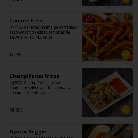
Camote Frito
-炸地瓜- Camotes finamente cortadas y 
sazonadas con especias típicas de 
Taiwan. (APTO VEGANO)

$6.990
Ingredientes:

Camotes, harina de arroz, aceite de 
colza, almidón modificada, dextrina, 
sal.
Champiñones Fritos
-鹽酥菇- Champiñones frescos 
finamente seleccionados apanados 
con nuestro batido de casa, 
sazonados con nuestro sal y pimienta 
especial, croncante por fuera y jugoso 
por dentro.

$6.990
Ingredientes:

Gyozas Veggie
Champiñones, pimienta, sal, ajo, 
cebollín, azúcar), huevo, aceite, agua, 