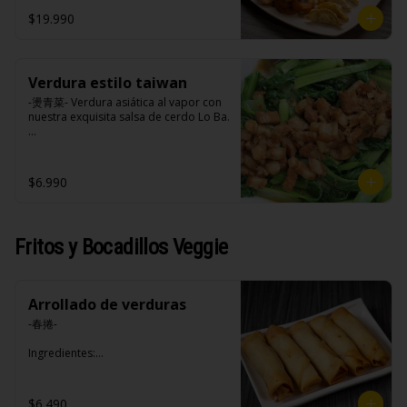
opciones disponibles según lo que 
$19.990
indica en esta descripción.)
Verdura estilo taiwan
-燙青菜- Verdura asiática al vapor con 
nuestra exquisita salsa de cerdo Lo Ba.

Ingredientes:

$6.990
Pak choi, loba (panceta de cerdo , 
cebolla morada, ajo, cebolla frita, 
salsa de soya, azúcar blanca, azúcar 
morena, miel y condimento 5 sabores 
Fritos y Bocadillos Veggie
(naranja, canela, anís, pimienta y 
comino).
Arrollado de verduras
-春捲-

Ingredientes:

Repollo, zanahoria, apio, pimentón y 
sal. (Apto para veganos)
$6.490