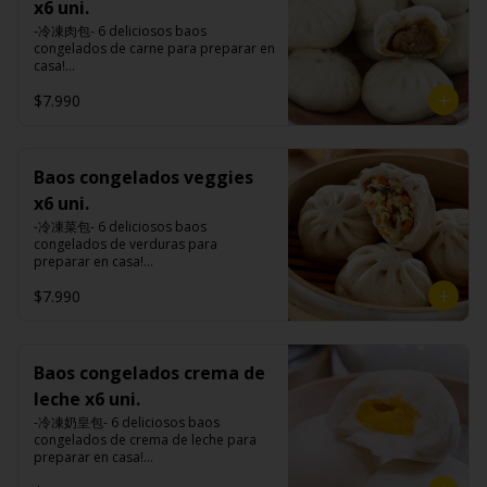
premiums, pimienta, sal, ajo, cebollín, 
de tapioca).

x6 uni.
Tokan: Tofu deshidratado (agua 
comino), mirin (azúcar, arroz, agua, 
azúcar, huevo, aceite, agua, maicena, 
Veggie: Carne de soya, condimento 
desmineralizada, poroto de soya, 
alcohol) , salsa de ajo (ajo, salsa de 
-冷凍肉包- 6 deliciosos baos 
harina tapioca, harina trigo, sal, salsa 
champiñón (extracto de champiñón 
cuajo, azúcar) jengibre, cebollín, salsa 
tomate, azúcar, salsa de soya y harina 
congelados de carne para preparar en 
de ajo (ajo, salsa de tomate, azúcar, 
taiwanes, extracto de apio, extracto de 
de soya, ajo, agua, azúcar, mix de 
de tapioca).

casa!

salsa de soya y harina de tapioca).

repollo, poroto de soya, comino, 
hierba (canela, anís, pimienta y 
Veggie: Carne de soya, condimento 
Tokan: Tofu deshidratado (agua 
paprika, pimienta, azúcar) , harina de 
comino), mirin (azúcar, arroz, agua, 
$7.990
champiñón (extracto de champiñón 
Formas de preparación:

desmineralizada, poroto de soya, 
trigo, pan rallado, maicena, zanahoria 
alcohol) , salsa de ajo (ajo, salsa de 
taiwanes, extracto de apio, extracto de 
- Vaporera: Sin descongelar, poner los 
cuajo, azúcar) jengibre, cebollín, salsa 
salsa de soya, aceite, pimienta sal 
tomate, azúcar, salsa de soya y harina 
repollo, poroto de soya, comino, 
baos en una vaporera, cuando hierve 
de soya, ajo, agua, azúcar, mix de 
(pimienta, sal, ajo, cebollín, azúcar), 
de tapioca).

paprika, pimienta, azúcar) , harina de 
el agua bajar el fuego a medio, 
hierba (canela, anís, pimienta y 
salsa de ajo (ajo, salsa de tomate, 
Veggie: Carne de soya, condimento 
trigo, pan rallado, maicena, zanahoria 
durante 10-15 minutos.

comino), mirin (azúcar, arroz, agua, 
Baos congelados veggies
azúcar, salsa de soya y harina de 
champiñón (extracto de champiñón 
salsa de soya, aceite, pimienta sal 
- Al sartén: Sin descongelar, poner los 
alcohol) , salsa de ajo (ajo, salsa de 
tapioca).

taiwanes, extracto de apio, extracto de 
x6 uni.
(pimienta, sal, ajo, cebollín, azúcar), 
baos en un sartén con aceite caliente, 
tomate, azúcar, salsa de soya y harina 
Pescado frito: Pangasius, harina de 
repollo, poroto de soya, comino, 
salsa de ajo (ajo, salsa de tomate, 
colocar 100 ml. de agua al sartén o 
de tapioca).

-冷凍菜包- 6 deliciosos baos 
tapioca, pimienta sal (pimienta, sal, 
paprika, pimienta, azúcar) , harina de 
azúcar, salsa de soya y harina de 
hasta cubrir 1/3 de los baos y taparlo 
Veggie: Carne de soya, condimento 
congelados de verduras para 
ajo, cebollín, azúcar), salsa de 
trigo, pan rallado, maicena, zanahoria 
tapioca).

de inmediato, cocinar a fuego alto por 
champiñón (extracto de champiñón 
preparar en casa!

tamarindo (limón, salsa de tomate, 
salsa de soya, aceite, pimienta sal 
Hash brown: Papas, aceite de girasol, 
8-10 minutos hasta que el agua esté 
taiwanes, extracto de apio, extracto de 
ingredientes del relleno: Repollo, 
azúcar, sal, harina de tapioca).

(pimienta, sal, ajo, cebollín, azúcar), 
sal, cebolla en polvo, pimienta blanca, 
completamente evaporizado y la base 
$7.990
repollo, poroto de soya, comino, 
zanahoria, apio, cebollín, shitake, oreja 
Hash brown: Papas, aceite de girasol, 
salsa de ajo (ajo, salsa de tomate, 
salsa de tamarindo (limón, salsa de 
de los baos estén doradas.

paprika, pimienta, azúcar) , harina de 
de judas y algas. (Apto para veganos)

sal, cebolla en polvo, pimienta blanca, 
azúcar, salsa de soya y harina de 
tomate, azúcar, sal, harina de tapioca).
- Microondas: Sin descongelar, poner 
trigo, pan rallado, maicena, zanahoria 
salsa de tamarindo (limón, salsa de 
tapioca).

los baos en un plato , poner un poco 
salsa de soya, aceite, pimienta sal 
Formas de preparación:

tomate, azúcar, sal, harina de tapioca).
Pescado frito: Pangasius, harina de 
de agua en un bowl de porcelana y 
(pimienta, sal, ajo, cebollín, azúcar), 
- Vaporera: Sin descongelar, poner los 
Baos congelados crema de
tapioca, pimienta sal (pimienta, sal, 
meter el plato con bao y el bowl con 
salsa de ajo (ajo, salsa de tomate, 
baos en una vaporera, cuando hierve 
ajo, cebollín, azúcar), salsa de 
agua al microondas con la tapa 
leche x6 uni.
azúcar, salsa de soya y harina de 
el agua bajar el fuego a medio, 
tamarindo (limón, salsa de tomate, 
durante 2-3 minutos a una potencia de 
tapioca).

durante 10-15 minutos.

-冷凍奶皇包- 6 deliciosos baos 
azúcar, sal, harina de tapioca).

700w.
Hash brown: Papas, aceite de girasol, 
- Al sartén: Sin descongelar, poner los 
congelados de crema de leche para 
Hash brown: Papas, aceite de girasol, 
sal, cebolla en polvo, pimienta blanca, 
baos en un sartén con aceite caliente, 
preparar en casa!

sal, cebolla en polvo, pimienta blanca, 
salsa de tamarindo (limón, salsa de 
colocar 100 ml. de agua al sartén o 
(Apto para vegetarianos)

salsa de tamarindo (limón, salsa de 