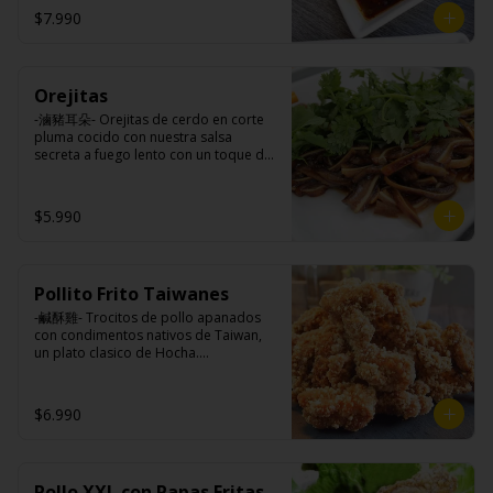
$7.990
Ingredientes:

Panceta de cerdo, cebollín, jengibre, 
ajo, anís, agua, azúcar y salsa de soya.
Orejitas
-滷豬耳朵- Orejitas de cerdo en corte 
pluma cocido con nuestra salsa 
secreta a fuego lento con un toque de 
nuestra exquisita salsa de ajo, aceite 
de sésamo, cebollín, y cilantro.

$5.990
Ingredientes:

Cartílagos de orejas de cerdo, 
Pollito Frito Taiwanes
jengibre, cebollín, salsa de soya, ajo, 
agua, azúcar, bolsa de hierba (canela, 
-鹹酥雞- Trocitos de pollo apanados 
anís, pimienta y comino), mirin (azúcar, 
con condimentos nativos de Taiwan, 
arroz, agua, alcohol) , cilantro, cebollín, 
un plato clasico de Hocha.

aceite de sesamo, salsa de ajo (ajo, 
kétchup, azúcar, salsa de soya y harina 
de arroz).
Ingredientes:

$6.990
Pechuga de pollo con hueso, harina de 
tapioca, ají, pimienta, extracto de 
cerdo, extracto de papaya, salsa de 
soya, soya, varias especias taiwanesas, 
Pollo XXL con Papas Fritas