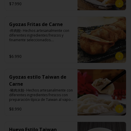
$7.990
Ingredientes:

Pangasius, harina de tapioca, pimienta 
Gyozas Fritas de Carne
sal (pimienta, sal, ajo, cebollín, azúcar)

Papas fritas: papas, aceite vegetal de 
-炸肉餃- Hechos artesanalmente con 
girasol, almidón de papa, harina de 
diferentes ingredientes frescos y 
arroz, sal, especies (cúrcuma, 
finamente seleccionados.

pimiento), pimienta sal (pimienta, sal, 
ajo, cebollín, azúcar).
$6.990
Ingredientes:

Carne de cerdo, harina de trigo, 
repollo, cebollín, sal, pimienta, salsa 
de soya, aceite de sésamo, 
Gyozas estilo Taiwan de
condimento 5 sabores (naranja, 
canela, anís, pimienta y comino).
Carne
-豬肉水餃- Hechos artesanalmente con 
diferentes ingredientes frescos con 
preparación típica de Taiwan al vapor 
acompañado de nuestro exquisito 
$8.990
salsa de ajo hecho de casa.

Ingredientes:

Huevo Estilo Taiwan