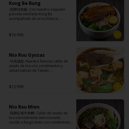
Ingredientes caldo:

Kong Ba Bung
champiñón (extracto de champiñón 
Pickles: Repollo, vinagre de vino 
Cerdo, sal, Maíz, soya, trigo, pollo, ajo, 
taiwanes, extracto de apio, extracto de 
blanco, azúcar, melón taiwanes, ajo.

-招牌控肉飯- Con nuestro exquisito 
pimienta, salsa satay (aceite de soya, 
repollo, poroto de soya, comino, 
Rellenos:

panceta estofada Kong Ba 
Pescado seco, Jengibre, trigo, sésamo, 
paprika, pimienta, azúcar) , harina de 
Tradicional: Panceta de cerdo, 
acompañado de arroz blanco, 
cebollín, polvo coco, ají, camarón, 
trigo, pan rallado, maicena, zanahoria 
cebollín, jengibre, ajo, anís, agua, 
verduras salteadas y medio huevo al 
cebolla, maní, maíz, especies 
salsa de soya, aceite, pimienta sal 
azúcar y salsa de soya.

estilo Taiwán.

orientales, sal, cardamomo, pimienta 
(pimienta, sal, ajo, cebollín, azúcar), 
Loba: Panceta de cerdo, cebollín, 
$10.990
negra, pimienta blanca).
salsa de ajo (ajo, salsa de tomate, 
jengibre, ajo, anís, agua, azúcar, salsa 
azúcar, salsa de soya y harina de 
de soya, repollo, zanahoria, pimienta y 
tapioca).

sal.

Ingredientes:

Pescado frito: Pangasius, harina de 
Chuleta frita: Lomo centro de cerdo, 
Principal: Panceta de cerdo, cebollín, 
tapioca, pimienta sal (pimienta, sal, 
harina de tapioca, ají, pimienta, 
Nio Rou Gyozas
jengibre, ajo, anís, agua, azúcar y salsa 
ajo, cebollín, azúcar), salsa de 
extracto de cerdo, extracto de papaya, 
de soya.

-牛肉湯餃- Nuestro famoso caldo de 
tamarindo (limón, salsa de tomate, 
salsa de soya, soya, especias 
Acompañamientos: Arroz, repollo, 
asado de tira con condimentos y 
azúcar, sal, harina de tapioca).

taiwanesas, pimienta sal (pimienta, sal, 
brocoli (o choclo con pepino en su 
salsas nativas de Taiwán 
Hash brown: Papas, aceite de girasol, 
ajo, cebollín, azúcar), salsa de ajo (ajo, 
reemplazo, consultar disponibilidad), 
acompañando de deliciosas gyozas 
sal, cebolla en polvo, pimienta blanca, 
salsa de tomate, azúcar, salsa de soya 
zanahoria, ajo, sal, extracto de 
artesanales.

salsa de tamarindo (limón, salsa de 
y harina de tapioca).

champiñón taiwanes, extracto de apio, 
$12.990
tomate, azúcar, sal, harina de tapioca).
Pollito frito: Pechuga de pollo en 
extracto de repollo, poroto de soya, 
trosos, harina de tapioca, ají, pimienta, 
comino, paprika, pimienta, azúcar, 
extracto de cerdo, extracto de papaya, 
huevo, jengibre, cebollín, salsa de 
Ingredientes:

salsa de soya, soya, especias 
soya, ajo, agua, azúcar, mix de hierbas 
Hueso vacuno, asado de tira, pak choi, 
taiwanesas, pimienta, sal, ajo, cebollín, 
(canela, anís, pimienta y comino), mirin 
Nio Rou Mien
ajo, cebolla blanca, cebollín, jengibre, 
azúcar, salsa de ajo (ajo, salsa de 
(azúcar, arroz, agua, alcohol).
zanahoria, bolsa de hierba (canela, 
-招牌紅燒牛肉麵- Caldo de asado de 
tomate, azúcar, salsa de soya y harina 
anís, pimienta y comino), condimento 5 
tira estrictamente seleccionado, 
de tapioca). 

sabores (naranja, canela, anís, 
cocido a fuego lento con condimentos 
Champiñón frito: Champiñones 
pimienta y comino), aceite de sésamo, 
y salsas nativas de Taiwán por mas de 
premiums, pimienta, sal, ajo, cebollín, 