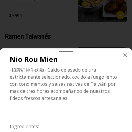
extracto de repollo, poroto de soya, 
vinagre de vino blanco, azúcar, melón 
frescas y especias nativos de Taiwan 
comino, paprika, pimienta, azúcar, 
taiwanes, ajo).

acompañado de arroz blanco, 
huevo (opcional), jengibre, cebollín, 
Acompañamientos: Arroz, repollo, 
verduras salteadas y opción de 
$9.990
salsa de soya, ajo, agua, azúcar, mix 
brocoli (o choclo con pepino en su 
agregar medio huevo estilo Taiwán. 
de hierbas (canela, anís, pimienta y 
reemplazo, consultar disponibilidad), 
(APTO VEGANO)

comino), mirin (azúcar, arroz, agua, 
zanahoria, ajo, sal, extracto de 
alcohol).
champiñón taiwanes, extracto de apio, 
Ramen Taiwanés
extracto de repollo, poroto de soya, 
comino, paprika, pimienta, azúcar, 
Ingredientes:

huevo (opcional), jengibre, cebollín, 
Principal: Carne de soya, condimento 
salsa de soya, ajo, agua, azúcar, mix 
champiñón (extracto de champiñón 
de hierbas (canela, anís, pimienta y 
Dan-Ah Mien
taiwanes, extracto de apio, extracto de 
Nio Rou Mien
comino), mirin (azúcar, arroz, agua, 
repollo, poroto de soya, comino, 
-台式擔仔麵- A base de un caldo de 
alcohol).
paprika, pimienta, azúcar) , harina de 
hueso de cerdo cocido a fuego lento 
-招牌紅燒牛肉麵- Caldo de asado de tira
trigo, pan rallado, maicena, zanahoria 
acompañado de nuestros fideos 
salsa de soya, aceite, pimienta sal 
artesanales frescos, dientes de 
estrictamente seleccionado, cocido a fuego lento
(pimienta, sal, ajo, cebollin, azucar).

dragón, salsa Lo Ba, camarones 
con condimentos y salsas nativas de Taiwán por
Acompañamientos: Arroz, repollo, 
ecuatorianos, medio huevo estilo 
$9.990
brocoli (o choclo con pepino en su 
Taiwan y un toque de cilantro.

mas de tres horas acompañando de nuestros
reemplazo, consultar disponibilidad), 
fideos frescos artesanales.
zanahoria, ajo, sal, extracto de 
champiñón taiwanes, extracto de apio, 
extracto de repollo, poroto de soya, 
Espagueti Hocha
Ingredientes:

comino, paprika, pimienta, azúcar, 
Panceta de cerdo ,cebolla morada 
-滷肉乾拌麵- Deliciosos fideos frescos 
huevo (opcional), jengibre, cebollín, 
picada, ajo, cebolla frita, salsa de 
artesanales (de trigo o de arroz) 
salsa de soya, ajo, agua, azúcar, mix 
soya, azúcar, azúcar morena, miel y 
acompañados de estofado de 
Ingredientes:
de hierbas (canela, anís, pimienta y 
condimento 5 sabores (naranja, 
panceta picada con especias y 
comino), mirin (azúcar, arroz, agua, 