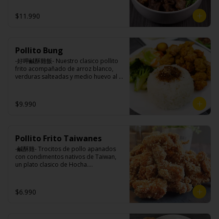
azúcar, salsa de soya, salsa de poroto 
tres horas acompañando de nuestros 
azúcar, huevo, aceite, agua, maicena, 
(agua, poroto de soya, trigo, azúcar, 
fideos frescos artesanales.

harina tapioca, harina trigo, sal, salsa 
$11.990
sal), salsa de soya, azúcar, salsa satay 
de ajo (ajo, salsa de tomate, azúcar, 
(aceite de soya, pescado seco, 
salsa de soya y harina de tapioca).

jengibre, trigo, sésamo, cebollín, polvo 
Tokan: Tofu deshidratado (agua 
coco, ají, camarón, cebolla, maíz, maní, 
Ingredientes:

desmineralizada, poroto de soya, 
especies orientales, sal, cardamomo, 
Pollito Bung
Hueso vacuno, asado de tira, pak choi, 
cuajo, azúcar) jengibre, cebollín, salsa 
pimienta negra, pimienta blanca).

ajo, cebolla blanca, cebollín, jengibre, 
de soya, ajo, agua, azúcar, mix de 
-好呷鹹酥雞飯- Nuestro clasico pollito 
Ingrediente gyozas: Carne de cerdo, 
zanahoria, bolsa de hierba (canela, 
hierba (canela, anís, pimienta y 
frito acompañado de arroz blanco, 
harina de trigo, repollo, cebollín, sal, 
anís, pimienta y comino), condimento 5 
comino), mirin (azúcar, arroz, agua, 
verduras salteadas y medio huevo al 
pimienta, salsa de soya, aceite de 
sabores (naranja, canela, anís, 
alcohol) , salsa de ajo (ajo, salsa de 
estilo Taiwán.

sésamo, condimento 5 sabores 
pimienta y comino), aceite de sésamo, 
tomate, azúcar, salsa de soya y harina 
(naranja, canela, anís, pimienta y 
azúcar, salsa de soya, salsa de poroto 
de tapioca).

$9.990
comino).
(agua, poroto de soya, trigo, azúcar, 
Veggie: Carne de soya, condimento 
sal), salsa de soya, azúcar, salsa satay 
champiñón (extracto de champiñón 
Ingredientes:

(aceite de soya, pescado seco, 
taiwanes, extracto de apio, extracto de 
Principal: Pechuga de pollo trozado 
jengibre, trigo, sésamo, cebollín, polvo 
repollo, poroto de soya, comino, 
(puede contener huesos), harina de 
coco, ají, camarón, cebolla, maíz, maní, 
Pollito Frito Taiwanes
paprika, pimienta, azúcar) , harina de 
tapioca, ají, pimienta, extracto de 
especies orientales, sal, cardamomo, 
trigo, pan rallado, maicena, zanahoria 
cerdo, extracto de papaya, salsa de 
-鹹酥雞- Trocitos de pollo apanados 
pimienta negra, pimienta blanca).
salsa de soya, aceite, pimienta sal 
soya, soya, pimienta sal (pimienta, sal, 
con condimentos nativos de Taiwan, 
(pimienta, sal, ajo, cebollín, azúcar), 
ajo, cebollín, azúcar).

un plato clasico de Hocha.

salsa de ajo (ajo, salsa de tomate, 
Acompañamientos: Arroz, repollo, 
azúcar, salsa de soya y harina de 
brocoli (o choclo con pepino en su 
tapioca).

reemplazo, consultar disponibilidad), 
Ingredientes:

$6.990
Pescado frito: Pangasius, harina de 
zanahoria, ajo, sal, extracto de 
Pechuga de pollo con hueso, harina de 
tapioca, pimienta sal (pimienta, sal, 
champiñón taiwanes, extracto de apio, 
tapioca, ají, pimienta, extracto de 
ajo, cebollín, azúcar), salsa de 
extracto de repollo, poroto de soya, 
cerdo, extracto de papaya, salsa de 
tamarindo (limón, salsa de tomate, 
comino, paprika, pimienta, azúcar, 