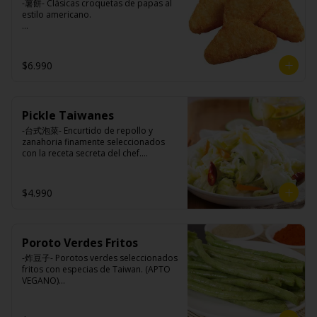
-薯餅- Clásicas croquetas de papas al 
estilo americano.

Ingredientes:

$6.990
Papa, aceite de girasol, sal, cebolla en 
polvo, pimienta blanca.
Pickle Taiwanes
-台式泡菜- Encurtido de repollo y 
zanahoria finamente seleccionados 
con la receta secreta del chef.

$4.990
Ingredientes:

Repollo, zanahoria, vinagre de vino 
blanco, azúcar, melón taiwanes, ajo.
Poroto Verdes Fritos
-炸豆子- Porotos verdes seleccionados 
fritos con especias de Taiwan. (APTO 
VEGANO)
