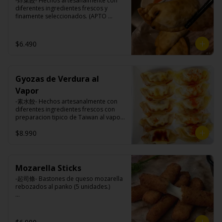
-炸菜餃- Hechos artesanalmente con 
maicena, harina tapioca, harina trigo, 
diferentes ingredientes frescos y 
sal.
finamente seleccionados. (APTO 
VEGANO)

$6.490
Ingredientes:

Carne de soya, repollo, zanahoria, 
harina de trigo, condimento de 5 
Gyozas de Verdura al
sabores (naranja, canela, anís, 
pimienta y comino).
Vapor
-素水餃- Hechos artesanalmente con 
diferentes ingredientes frescos con 
preparacion tipico de Taiwan al vapor 
acompañado de nuestro exquisito 
$8.990
salsa de ajo hecho de casa. (APTO 
VEGANO)

Mozarella Sticks
Ingredientes:

-起司條- Bastones de queso mozarella 
Carne de soya, repollo, zanahoria, 
rebozados al panko (5 unidades.)

harina de trigo, condimento de 5 
sabores (naranja, canela, anís, 
pimienta y comino).
Ingredientes:
