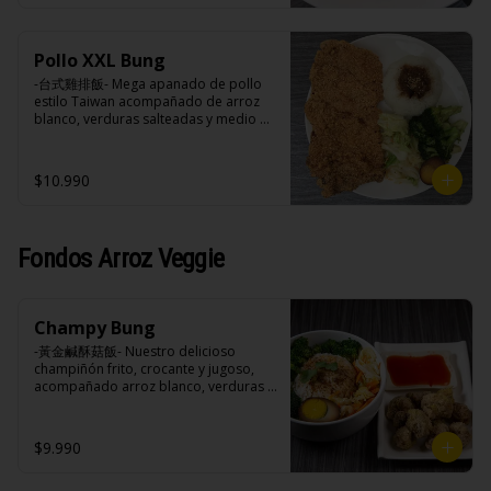
negra, pimienta blanca.

Ingredientes:

Acompañamientos: Arroz, repollo, 
Principal: Pechuga de pollo trozado 
brocoli (o choclo con pepino en su 
(puede contener huesos), harina de 
reemplazo, consultar disponibilidad), 
Pollo XXL Bung
tapioca, ají, pimienta, extracto de 
zanahoria, ajo, sal, extracto de 
cerdo, extracto de papaya, salsa de 
-台式雞排飯- Mega apanado de pollo 
champiñón taiwanes, extracto de apio, 
soya, soya, pimienta sal (pimienta, sal, 
estilo Taiwan acompañado de arroz 
extracto de repollo, poroto de soya, 
ajo, cebollín, azúcar).

blanco, verduras salteadas y medio 
comino, paprika, pimienta, azúcar, 
Acompañamientos: Arroz, repollo, 
huevo estilo Taiwán.

huevo, jengibre, cebollín, salsa de 
brocoli (o choclo con pepino en su 
soya, ajo, agua, azúcar, mix de hierbas 
reemplazo, consultar disponibilidad), 
$10.990
(canela, anís, pimienta y comino), mirin 
zanahoria, ajo, sal, extracto de 
(azúcar, arroz, agua, alcohol).
champiñón taiwanes, extracto de apio, 
Ingredientes:

extracto de repollo, poroto de soya, 
Principal: Pechugas de pollo con 
comino, paprika, pimienta, azúcar, 
hueso, harina de tapioca, ají, pimienta, 
Fondos Arroz Veggie
huevo, jengibre, cebollín, salsa de 
extracto de cerdo, extracto de papaya, 
soya, ajo, agua, azúcar, mix de hierbas 
salsa de soya, soya, especias 
(canela, anís, pimienta y comino), mirin 
taiwanesas, pimienta sal (pimienta, sal, 
(azúcar, arroz, agua, alcohol).
ajo, cebollín, azúcar).

Champy Bung
Acompañamientos: Arroz, repollo, 
brocoli (o choclo con pepino en su 
-黃金鹹酥菇飯- Nuestro delicioso 
reemplazo, consultar disponibilidad), 
champiñón frito, crocante y jugoso, 
zanahoria, ajo, sal, extracto de 
acompañado arroz blanco, verduras 
champiñón taiwanes, extracto de apio, 
salteadas y opción de agregar medio 
extracto de repollo, poroto de soya, 
huevo estilo Taiwán. (Apto 
comino, paprika, pimienta, azúcar, 
vegetarianos).

$9.990
huevo, jengibre, cebollín, salsa de 
soya, ajo, agua, azúcar, mix de hierbas 
(canela, anís, pimienta y comino), mirin 