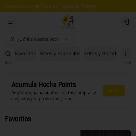
Restaurante de Comida Típica de Taiwan
Abrir menu de navegación
Logi
¿Dónde quieres pedir?
Favoritos
Fritos y Bocadillos
Fritos y Bocadillos Veg
Acumula
Hocha Points
Únete
Regístrate, gana puntos con tus compras y
canjealos por productos y más
Favoritos