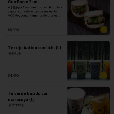
Gua Bao x 2 uni.
-刈包系列- Con nuestro pan de bollo al 
vapor, con diferentes bases estilo 
HOCHA, conjuntamente de pickles, 
maní en polvo y un toque de cilantro 
dejando una contextura y aroma única, 
es reconocido mundialmente este 
$8.990
plato típico Taiwanés como “La 
Hamburguesa oriental”.

Te rojo batido con lichi (L)
Ingredientes:

Pan bao: Harina de trigo, agua, aceite 
-荔枝紅茶-
de palma, levadura, sal.

Pickles: Repollo, vinagre de vino 
blanco, azúcar, melón taiwanes, ajo.

Rellenos:

Tradicional: Panceta de cerdo, 
$4.490
cebollín, jengibre, ajo, anís, agua, 
azúcar y salsa de soya.

Loba: Panceta de cerdo, cebollín, 
jengibre, ajo, anís, agua, azúcar, salsa 
de soya, repollo, zanahoria, pimienta y 
Te verde batido con
sal.

maracuyá (L)
Chuleta frita: Lomo centro de cerdo, 
harina de tapioca, ají, pimienta, 
-百香果綠茶-
extracto de cerdo, extracto de papaya, 
salsa de soya, soya, especias 