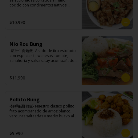
seleccionadas cortados a mano 
brocoli (o choclo con pepino en su 
cocido con condimentos nativos 
reemplazo, consultar disponibilidad), 
taiwaneses a fuego lento sobrepuesto 
zanahoria, ajo, sal, extracto de 
en arroz blanco acompañado de 
champiñón taiwanes, extracto de apio, 
medio huevo al estilo Taiwán.

$10.990
extracto de repollo, poroto de soya, 
comino, paprika, pimienta, azúcar, 
huevo, jengibre, cebollín, salsa de 
soya, ajo, agua, azúcar, mix de hierbas 
Ingredientes:

(canela, anís, pimienta y comino), mirin 
Nio Rou Bung
Principal: Panceta de cerdo, cebolla 
(azúcar, arroz, agua, alcohol).
morada picada, ajo, cebolla frita, salsa 
-茄汁牛肉燴飯- Asado de tira estofado 
de soya, azúcar, azúcar morena, miel y 
con especias taiwanesas, tomate, 
condimento 5 sabores (naranja, 
zanahoria y salsa satay acompañados 
canela, anís, pimienta y comino).

de arroz blanco, verduras salteadas y 
Acompañamientos: Arroz, repollo, 
medio huevo estilo Taiwán.

brocoli (o choclo con pepino en su 
$11.990
reemplazo, consultar disponibilidad), 
zanahoria, ajo, sal, extracto de 
champiñón taiwanes, extracto de apio, 
Ingredientes:

extracto de repollo, poroto de soya, 
Principal: Sobre costilla de vacuno, 
comino, paprika, pimienta, azúcar, 
Pollito Bung
cebollín, jengibre, zanahoria, tomate, 
huevo, jengibre, cebollín, salsa de 
salsa de poroto (agua, poroto de 
-好呷鹹酥雞飯- Nuestro clasico pollito 
soya, ajo, agua, azúcar, mix de hierbas 
soya, trigo, azúcar, sal), salsa de soya, 
frito acompañado de arroz blanco, 
(canela, anís, pimienta y comino), mirin 
azúcar, salsa satay (aceite de soya, 
verduras salteadas y medio huevo al 
(azúcar, arroz, agua, alcohol).
pescado seco, jengibre, trigo, sésamo, 
estilo Taiwán.

cebollín, polvo coco, ají, camarón, 
cebolla, maíz, maní, especies 
$9.990
orientales, sal, cardamomo, pimienta 