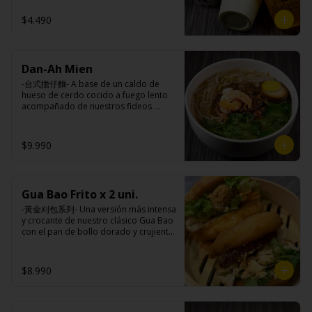
taiwanesas, pimienta sal (pimienta, sal, 
$4.490
ajo, cebollín, azúcar), salsa de ajo (ajo, 
salsa de tomate, azúcar, salsa de soya 
y harina de tapioca).

Pollito frito: Pechuga de pollo en 
trosos, harina de tapioca, ají, pimienta, 
Dan-Ah Mien
extracto de cerdo, extracto de papaya, 
-台式擔仔麵- A base de un caldo de 
salsa de soya, soya, especias 
hueso de cerdo cocido a fuego lento 
taiwanesas, pimienta, sal, ajo, cebollín, 
acompañado de nuestros fideos 
azúcar, salsa de ajo (ajo, salsa de 
artesanales frescos, dientes de 
tomate, azúcar, salsa de soya y harina 
dragón, salsa Lo Ba, camarones 
de tapioca). 

ecuatorianos, medio huevo estilo 
Champiñón frito: Champiñones 
$9.990
Taiwan y un toque de cilantro.

premiums, pimienta, sal, ajo, cebollín, 
azúcar, huevo, aceite, agua, maicena, 
harina tapioca, harina trigo, sal, salsa 
de ajo (ajo, salsa de tomate, azúcar, 
Gua Bao Frito x 2 uni.
Ingredientes:

salsa de soya y harina de tapioca).

Panceta de cerdo ,cebolla morada 
Tokan: Tofu deshidratado (agua 
-黃金刈包系列- Una versión más intensa 
picada, ajo, cebolla frita, salsa de 
desmineralizada, poroto de soya, 
y crocante de nuestro clásico Gua Bao 
soya, azúcar, azúcar morena, miel y 
cuajo, azúcar) jengibre, cebollín, salsa 
con el pan de bollo dorado y crujiente 
condimento 5 sabores (naranja, 
de soya, ajo, agua, azúcar, mix de 
por fuera, suave por dentro, con los 
canela, anís, pimienta y comino), 
hierba (canela, anís, pimienta y 
rellenos especiales de la casa al gusto.

medio huevo estilo Taiwán (huevo, 
comino), mirin (azúcar, arroz, agua, 
$8.990
jengibre, cebollín, salsa de soya, ajo, 
alcohol) , salsa de ajo (ajo, salsa de 
agua, azúcar, bolsa de hierba (canela, 
tomate, azúcar, salsa de soya y harina 
Ingredientes:

anís, pimienta y comino), mirin (azúcar, 
de tapioca).

Pan bao: Harina de trigo, agua, aceite 
arroz, agua, alcohol).

Veggie: Carne de soya, condimento 
de palma, levadura, sal.
