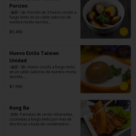
Carne de cerdo, harina de trigo, 
Porcion
repollo, cebollín, sal, pimienta, salsa 
de soya, aceite de sésamo, 
-滷蛋一份- Porción de 3 huevo cocido a 
condimento 5 sabores (naranja, 
fuego lento en un caldo sabroso de 
canela, anís, pimienta y comino).
nuestra receta secreta.

$5.490
Ingredientes:

Huevos premiums, jengibre, cebollín, 
salsa de soya, ajo, agua, azúcar, mix 
Huevo Estilo Taiwan
de hierbas (canela, anís, pimienta y 
Unidad
comino), mirin (azúcar, arroz, agua, 
alcohol), salsa ostra vegana (trigo, 
-滷蛋一顆- Huevo cocido a fuego lento 
soya, shitake, sal, maíz).
en un caldo sabroso de nuestra receta 
secreta.

$1.990
Ingredientes:

Huevo premium, jengibre, cebollín, 
salsa de soya, ajo, agua, azúcar, bolsa 
Kong Ba
de hierba (canela, anís, pimienta y 
-控肉- Pancetas de cerdo rebanadas, 
comino), mirin (azúcar, arroz, agua, 
cocinadas a fuego lento por mas de 
alcohol), salsa ostra vegana (trigo, 
dos horas a base de condimentos 
soya, shitake, sal, maíz).
nativos Taiwaneses.
