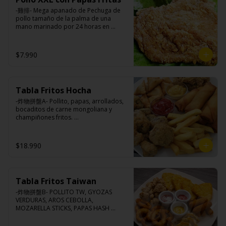
pimienta, sal, ajo, cebollín, azúcar.
-雞排- Mega apanado de Pechuga de 
pollo tamaño de la palma de una 
mano marinado por 24 horas en 
nuestra receta de la casa, crocante por 
fuera, suave y jugosa por dentro 
acompañado de papas fritas.

$7.990
Ingredientes:

Tabla Fritos Hocha
Pechuga de pollo con hueso, harina de 
tapioca, ají, pimienta, extracto de 
-炸物拼盤A- Pollito, papas, arrollados, 
cerdo, extracto de papaya, salsa de 
bocaditos de carne mongoliana y 
soya, soya, especias taiwanesas, 
champiñones fritos. 

pimienta, sal, ajo, cebollín, azúcar y 
(Foto referencial, favor confirmar las 
papas.
opciones disponibles según lo que 
indica en esta descripción.)
$18.990
Tabla Fritos Taiwan
-炸物拼盤B- POLLITO TW, GYOZAS 
VERDURAS, AROS CEBOLLA, 
MOZARELLA STICKS, PAPAS HASH 
BROWN.

(Foto referencial, favor confirmar las 