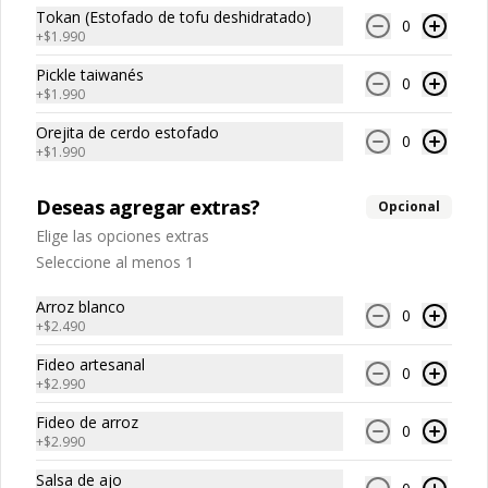
Ramen Taiwanés Veggie
especies orientales, sal, cardamomo, 
Hueso vacuno, asado de tira, pak choi, 
Tokan (Estofado de tofu deshidratado)
0
pimienta negra, pimienta blanca).

ajo, cebolla blanca, cebollín, jengibre, 
+
$1.990
Ingrediente gyozas: Carne de cerdo, 
zanahoria, bolsa de hierba (canela, 
harina de trigo, repollo, cebollín, sal, 
anís, pimienta y comino), condimento 5 
Pickle taiwanés
pimienta, salsa de soya, aceite de 
Su Rou Mien
0
sabores (naranja, canela, anís, 
+
$1.990
sésamo, condimento 5 sabores 
pimienta y comino), aceite de sésamo, 
-素肉擔仔麵- A base de un caldo de 
(naranja, canela, anís, pimienta y 
azúcar, salsa de soya, salsa de poroto 
diferentes vegetales cocido a fuego 
comino).
Orejita de cerdo estofado
(agua, poroto de soya, trigo, azúcar, 
lento acompañado de nuestros fideos 
0
+
$1.990
sal), salsa de soya, azúcar, salsa satay 
artesanales frescos, dientes de 
(aceite de soya, pescado seco, 
dragón, champiñones, salsa carne de 
jengibre, trigo, sésamo, cebollín, polvo 
soya su rou con un toque de cilantro y 
$9.990
Deseas agregar extras?
coco, ají, camarón, cebolla, maíz, maní, 
Opcional
opcion de agregar medio huevo estilo 
especies orientales, sal, cardamomo, 
Taiwán. (APTO VEGANO)

Elige las opciones extras
pimienta negra, pimienta blanca).
Seleccione al menos 1
Veggie Mien
Ingredientes:

-素肉乾拌麵- Estofado de trosos de 
Arroz blanco
Carne de soya, champiñones shitake, 
0
carne de soya con especias y 
+
$2.490
ajo, cebolla morada, salsa de soya, 
condimentos de Taiwan, acompañado 
sal, trigo, azúcar, condimento 
de nuestros fideos frescos 
Fideo artesanal
champiñón (extracto de champiñón 
artesanales, zanahoria y pepino 
0
taiwanes, extracto de apio, extracto de 
+
$2.990
rallados. (APTO VEGANO)

$8.990
repollo, poroto de soya, comino, 
paprika, pimienta, azúcar).

Fideo de arroz
0
Ingredientes caldo: Champiñones, 
+
$2.990
cebolla blanca, zanahoria, repollo, 
Ingredientes:

Extras
alga konbu, condimento champiñón 
Carne de soya, champiñones shitake, 
Salsa de ajo