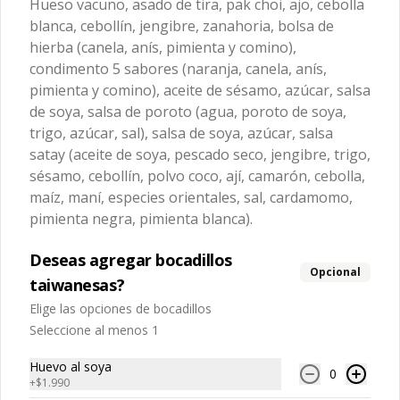
canela, anís, pimienta y comino), 
Hueso vacuno, asado de tira, pak choi, ajo, cebolla
condimentos nativos de Taiwan, 
alcohol).
medio huevo estilo Taiwán (huevo, 
zanahoria y pepino rallados. 

blanca, cebollín, jengibre, zanahoria, bolsa de
$8.990
jengibre, cebollín, salsa de soya, ajo, 
agua, azúcar, bolsa de hierba (canela, 
hierba (canela, anís, pimienta y comino),
anís, pimienta y comino), mirin (azúcar, 
condimento 5 sabores (naranja, canela, anís,
arroz, agua, alcohol).

Ingredientes:

Ingredientes caldo:

Nio Rou Gyozas
pimienta y comino), aceite de sésamo, azúcar, salsa
Panceta de cerdo picada, cebolla 
Cerdo, sal, Maíz, soya, trigo, pollo, ajo, 
morada picada, ajo, cebolla frita, salsa 
-牛肉湯餃- Nuestro famoso caldo de 
de soya, salsa de poroto (agua, poroto de soya,
pimienta, salsa satay (aceite de soya, 
de soya, azúcar, azúcar morena, miel y 
asado de tira con condimentos y 
Pescado seco, Jengibre, trigo, sésamo, 
trigo, azúcar, sal), salsa de soya, azúcar, salsa
condimento 5 sabores (naranja, 
salsas nativas de Taiwán 
cebollín, polvo coco, ají, camarón, 
canela, anís, pimienta y comino), 
acompañando de deliciosas gyozas 
satay (aceite de soya, pescado seco, jengibre, trigo,
cebolla, maní, maíz, especies 
pepino, zanahoria, salsa ostra vegana 
artesanales.

orientales, sal, cardamomo, pimienta 
sésamo, cebollín, polvo coco, ají, camarón, cebolla,
(trigo, soya, shitake, sal, maíz).
$12.990
negra, pimienta blanca).
maíz, maní, especies orientales, sal, cardamomo,
pimienta negra, pimienta blanca).
Ingredientes:

Hueso vacuno, asado de tira, pak choi, 
Nio Rou Mien
ajo, cebolla blanca, cebollín, jengibre, 
Deseas agregar bocadillos
zanahoria, bolsa de hierba (canela, 
-招牌紅燒牛肉麵- Caldo de asado de 
Opcional
anís, pimienta y comino), condimento 5 
taiwanesas?
tira estrictamente seleccionado, 
sabores (naranja, canela, anís, 
cocido a fuego lento con condimentos 
pimienta y comino), aceite de sésamo, 
Elige las opciones de bocadillos
y salsas nativas de Taiwán por mas de 
azúcar, salsa de soya, salsa de poroto 
tres horas acompañando de nuestros 
Seleccione al menos 1
(agua, poroto de soya, trigo, azúcar, 
fideos frescos artesanales.

$11.990
sal), salsa de soya, azúcar, salsa satay 
(aceite de soya, pescado seco, 
Huevo al soya
0
jengibre, trigo, sésamo, cebollín, polvo 
+
$1.990
coco, ají, camarón, cebolla, maíz, maní, 
Ingredientes:
