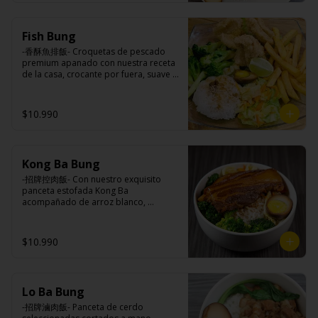
Ingredientes:

Principal: Lomo centro de cerdo, 
Fish Bung
harina de tapioca, ají, pimienta, 
extracto de cerdo, extracto de papaya, 
-香酥魚排飯- Croquetas de pescado 
salsa de soya, soya, pimienta sal 
premium apanado con nuestra receta 
(pimienta, sal, ajo, cebollín, azúcar).

de la casa, crocante por fuera, suave y 
Acompañamientos: Arroz, repollo, 
jugosa por dentro acompañado de 
brocoli (o choclo con pepino en su 
papas fritas, arroz blanco, verduras 
reemplazo, consultar disponibilidad), 
salteadas y medio huevo estilo Taiwán.

$10.990
zanahoria, ajo, sal, extracto de 
champiñón taiwanes, extracto de apio, 
extracto de repollo, poroto de soya, 
comino, paprika, pimienta, azúcar, 
Ingredientes:

huevo, jengibre, cebollín, salsa de 
Kong Ba Bung
Principal: Pangasius, harina de tapioca, 
soya, ajo, agua, azúcar, mix de hierbas 
pimienta sal (pimienta, sal, ajo, 
-招牌控肉飯- Con nuestro exquisito 
(canela, anís, pimienta y comino), mirin 
cebollín, azúcar), limón sutil.

panceta estofada Kong Ba 
(azúcar, arroz, agua, alcohol).
Acompañamientos: Arroz, repollo, 
acompañado de arroz blanco, 
brocoli (o choclo con pepino en su 
verduras salteadas y medio huevo al 
reemplazo, consultar disponibilidad), 
estilo Taiwán.

zanahoria, ajo, sal, extracto de 
$10.990
champiñón taiwanes, extracto de apio, 
extracto de repollo, poroto de soya, 
comino, paprika, pimienta, azúcar, 
Ingredientes:

huevo, jengibre, cebollín, salsa de 
Principal: Panceta de cerdo, cebollín, 
soya, ajo, agua, azúcar, mix de hierbas 
Lo Ba Bung
jengibre, ajo, anís, agua, azúcar y salsa 
(canela, anís, pimienta y comino), mirin 
de soya.

-招牌滷肉飯- Panceta de cerdo 
(azúcar, arroz, agua, alcohol).
Acompañamientos: Arroz, repollo, 