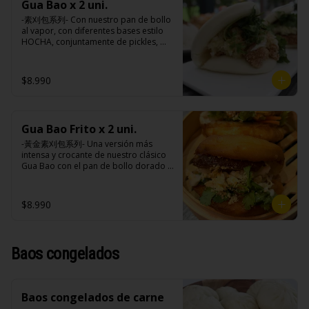
extracto de cerdo, extracto de papaya, 
Gua Bao x 2 uni.
cebollín, jengibre, ajo, anís, agua, 
salsa de soya, soya, especias 
azúcar y salsa de soya.

-素刈包系列- Con nuestro pan de bollo 
taiwanesas, pimienta sal (pimienta, sal, 
Loba: Panceta de cerdo, cebollín, 
al vapor, con diferentes bases estilo 
ajo, cebollín, azúcar), salsa de ajo (ajo, 
jengibre, ajo, anís, agua, azúcar, salsa 
HOCHA, conjuntamente de pickles, 
salsa de tomate, azúcar, salsa de soya 
de soya, repollo, zanahoria, pimienta y 
maní en polvo y un toque de cilantro 
y harina de tapioca).

sal.

dejando una contextura y aroma única, 
Pollito frito: Pechuga de pollo en 
Chuleta frita: Lomo centro de cerdo, 
es reconocido mundialmente este 
$8.990
trosos, harina de tapioca, ají, pimienta, 
harina de tapioca, ají, pimienta, 
plato típico Taiwanés como “La 
extracto de cerdo, extracto de papaya, 
extracto de cerdo, extracto de papaya, 
Hamburguesa oriental”.

salsa de soya, soya, especias 
salsa de soya, soya, especias 
taiwanesas, pimienta, sal, ajo, cebollín, 
taiwanesas, pimienta sal (pimienta, sal, 
azúcar, salsa de ajo (ajo, salsa de 
ajo, cebollín, azúcar), salsa de ajo (ajo, 
Gua Bao Frito x 2 uni.
Ingredientes:

tomate, azúcar, salsa de soya y harina 
salsa de tomate, azúcar, salsa de soya 
Pan bao: Harina de trigo, agua, aceite 
-黃金素刈包系列- Una versión más 
de tapioca). 

y harina de tapioca).

de palma, levadura, sal.

intensa y crocante de nuestro clásico 
Champiñón frito: Champiñones 
Pollito frito: Pechuga de pollo en 
Pickles: Repollo, vinagre de vino 
Gua Bao con el pan de bollo dorado y 
premiums, pimienta, sal, ajo, cebollín, 
trosos, harina de tapioca, ají, pimienta, 
blanco, azúcar, melón taiwanes, ajo.

crujiente por fuera, suave por dentro, 
azúcar, huevo, aceite, agua, maicena, 
extracto de cerdo, extracto de papaya, 
Rellenos:

con los rellenos veggies especiales de 
harina tapioca, harina trigo, sal, salsa 
salsa de soya, soya, especias 
Champiñón frito: Champiñones 
la casa al gusto.

de ajo (ajo, salsa de tomate, azúcar, 
$8.990
taiwanesas, pimienta, sal, ajo, cebollín, 
premiums, pimienta, sal, ajo, cebollín, 
salsa de soya y harina de tapioca).

azúcar, salsa de ajo (ajo, salsa de 
azúcar, huevo, aceite, agua, maicena, 
Tokan: Tofu deshidratado (agua 
tomate, azúcar, salsa de soya y harina 
harina tapioca, harina trigo, sal, salsa 
Ingredientes:

desmineralizada, poroto de soya, 
de tapioca). 

de ajo (ajo, salsa de tomate, azúcar, 
Pan bao: Harina de trigo, agua, aceite 
cuajo, azúcar) jengibre, cebollín, salsa 
Champiñón frito: Champiñones 
Baos congelados
salsa de soya y harina de tapioca).

de palma, levadura, sal.

de soya, ajo, agua, azúcar, mix de 
premiums, pimienta, sal, ajo, cebollín, 
Tokan: Tofu deshidratado (agua 
Pickles: Repollo, vinagre de vino 
hierba (canela, anís, pimienta y 
azúcar, huevo, aceite, agua, maicena, 
desmineralizada, poroto de soya, 
blanco, azúcar, melón taiwanes, ajo.

comino), mirin (azúcar, arroz, agua, 
harina tapioca, harina trigo, sal, salsa 
cuajo, azúcar) jengibre, cebollín, salsa 
Rellenos:

alcohol) , salsa de ajo (ajo, salsa de 
de ajo (ajo, salsa de tomate, azúcar, 
de soya, ajo, agua, azúcar, mix de 
Baos congelados de carne
Champiñón frito: Champiñones 
tomate, azúcar, salsa de soya y harina 
salsa de soya y harina de tapioca).

hierba (canela, anís, pimienta y 