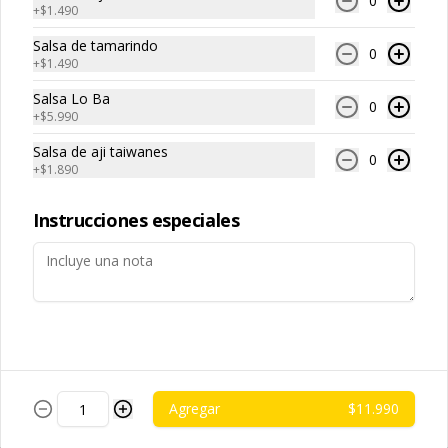
0
(extracto de champiñón taiwanes, 
ajo, cebolla morada, salsa de soya, 
+
$1.490
extracto de apio, extracto de repollo, 
sal, trigo, azúcar, condimento 
poroto de soya, comino, paprika, 
champiñón (extracto de champiñón 
Salsa de tamarindo
pimienta, azúcar), satay veggie (aceite 
Arroz Blanco
taiwanes, extracto de apio, extracto de 
0
+
$1.490
de soya, salsa poroto de soya, aceite 
repollo, poroto de soya, comino, 
-白飯-
de sesamo, sal, mani, pimienta, 
paprika, pimienta, azúcar), salsa ostra 
cascara de naranja, curry, canela, 
Salsa Lo Ba
vegana (trigo, soya, shitake, sal, maíz), 
0
polvo de coco, aji, trigo), diente 
condimento 5 sabores (naranja, 
+
$5.990
dragon, cilantro, medio huevo, 
canela, anís, pimienta y comino), 
jengibre, cebollín, salsa de soya, ajo, 
pepino, zanahoria.
Salsa de aji taiwanes
0
$2.490
agua, azúcar, mix de hierba (canela, 
+
$1.890
anís, pimienta y comino), mirin (azúcar, 
arroz, agua, alcohol).
Instrucciones especiales
Fideo de Arroz
-台灣米粉-
$2.990
Agregar
$11.990
Fideos artesanales
-手工拉麵-