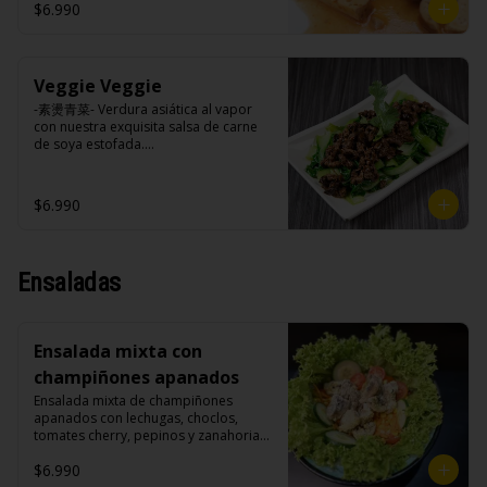
cilantro.

$6.990
Veggie Veggie
Ingredientes:

Tokan (agua desmineralizada, poroto 
-素燙青菜- Verdura asiática al vapor 
de soya, cuajo, azúcar) jengibre, 
con nuestra exquisita salsa de carne 
cebollín, salsa de soya, ajo, agua, 
de soya estofada.

azúcar, canela, anís, pimienta, comino, 
cilantro, cebollín, aceite de sesamo, 
salsa de ajo (ajo, salsa de tomate, 
$6.990
azúcar, salsa de soya y harina de 
Ingredientes:

arroz), cilantro, cebollín, aceite de 
Pak choi, carne de soya, champiñones 
sésamo.
shitake, soya, sal, trigo, condimento 
champiñón (extracto de champiñón 
Ensaladas
taiwanes, extracto de apio, extracto de 
repollo, poroto de soya, comino, 
paprika, pimienta, azúcar), salsa ostra 
vegana (trigo, soya, shitake, sal, maíz), 
Ensalada mixta con
condimento 5 sabores (naranja, 
canela, anís, pimienta y comino), 
champiñones apanados
azúcar, cebolla morada, ajo.
Ensalada mixta de champiñones 
apanados con lechugas, choclos, 
tomates cherry, pepinos y zanahorias.

$6.990
Ingredientes:
