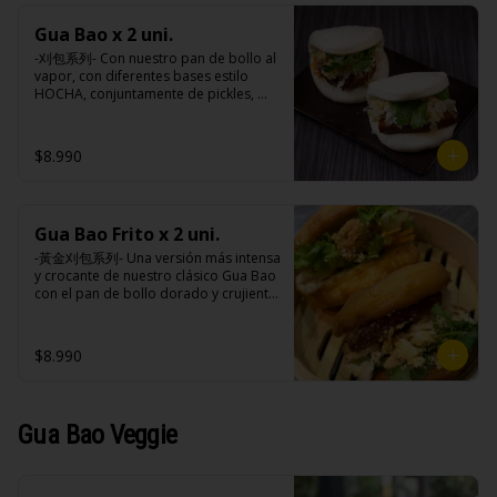
sodio, antioxidantes (BHA, 
(maravilla, soya), azúcar, sal, cebolla, 
propligalato),EDTA disódico cálcico.
acido cítrico, vinagre do vino blanco, 
Gua Bao x 2 uni.
ajo, almidón de papa modificado, 
-刈包系列- Con nuestro pan de bollo al 
acido ascórbico, perejil, goma xantán, 
vapor, con diferentes bases estilo 
pimienta negra, colorante natural 
HOCHA, conjuntamente de pickles, 
(curcuma), saborizante natural, 
maní en polvo y un toque de cilantro 
sorbato de potasio, benzoato de 
dejando una contextura y aroma única, 
sodio, antioxidantes (BHA, 
es reconocido mundialmente este 
propligalato),EDTA disódico cálcico.
$8.990
plato típico Taiwanés como “La 
Hamburguesa oriental”.

Gua Bao Frito x 2 uni.
Ingredientes:

Pan bao: Harina de trigo, agua, aceite 
-黃金刈包系列- Una versión más intensa 
de palma, levadura, sal.

y crocante de nuestro clásico Gua Bao 
Pickles: Repollo, vinagre de vino 
con el pan de bollo dorado y crujiente 
blanco, azúcar, melón taiwanes, ajo.

por fuera, suave por dentro, con los 
Rellenos:

rellenos especiales de la casa al gusto.

Tradicional: Panceta de cerdo, 
$8.990
cebollín, jengibre, ajo, anís, agua, 
azúcar y salsa de soya.

Ingredientes:

Loba: Panceta de cerdo, cebollín, 
Pan bao: Harina de trigo, agua, aceite 
jengibre, ajo, anís, agua, azúcar, salsa 
de palma, levadura, sal.

Gua Bao Veggie
de soya, repollo, zanahoria, pimienta y 
Pickles: Repollo, vinagre de vino 
sal.

blanco, azúcar, melón taiwanes, ajo.

Chuleta frita: Lomo centro de cerdo, 
Rellenos:

harina de tapioca, ají, pimienta, 
Tradicional: Panceta de cerdo, 