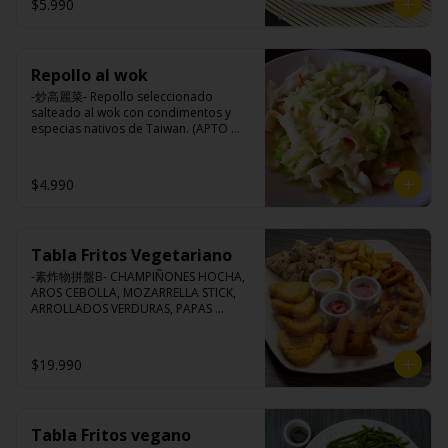
$5.990
Ingredientes:

Porotos verdes taiwanés, pimienta, sal, 
ajo, cebollín, azúcar.
Repollo al wok
-炒高麗菜- Repollo seleccionado 
salteado al wok con condimentos y 
especias nativos de Taiwan. (APTO 
VEGANO)

$4.990
Ingredientes:

Repollo, zanahoria, ajo, pimienta, sal, 
cebollín, azúcar.
Tabla Fritos Vegetariano
-素炸物拼盤B- CHAMPIÑONES HOCHA, 
AROS CEBOLLA, MOZARRELLA STICK, 
ARROLLADOS VERDURAS, PAPAS 
FRITAS.

(Foto referencial, favor confirmar las 
opciones disponibles según lo que 
$19.990
indica en esta descripción.)
Tabla Fritos vegano