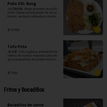
soya, soya, varias especias taiwanesas, 
azúcar, sal, harina de tapioca).

huevo, jengibre, cebollín, salsa de 
Pollo XXL Bung
pimienta, sal, ajo, cebollín, azúcar.
Hash brown: Papas, aceite de girasol, 
soya, ajo, agua, azúcar, mix de hierbas 
-台式雞排飯- Mega apanado de pollo 
sal, cebolla en polvo, pimienta blanca, 
(canela, anís, pimienta y comino), mirin 
estilo Taiwan acompañado de arroz 
salsa de tamarindo (limón, salsa de 
(azúcar, arroz, agua, alcohol).
blanco, verduras salteadas y medio 
tomate, azúcar, sal, harina de tapioca).
huevo estilo Taiwán.

$10.990
Ingredientes:

Principal: Pechugas de pollo con 
hueso, harina de tapioca, ají, pimienta, 
Tofu Frito
extracto de cerdo, extracto de papaya, 
salsa de soya, soya, especias 
-炸豆腐- Tofu orgánico artesanal frito 
taiwanesas, pimienta sal (pimienta, sal, 
relleno de nuestra exquisita salsa de 
ajo, cebollín, azúcar).

ajo acompañado de pickles hechos 
Acompañamientos: Arroz, repollo, 
con nuestra receta secreta.

brocoli (o choclo con pepino en su 
reemplazo, consultar disponibilidad), 
$7.990
zanahoria, ajo, sal, extracto de 
champiñón taiwanes, extracto de apio, 
Ingredientes:

extracto de repollo, poroto de soya, 
Tofu de poroto de soya, salsa de ajo 
comino, paprika, pimienta, azúcar, 
(ajo, salsa de tomate, azúcar, sal, salsa 
Fritos y Bocadillos
huevo, jengibre, cebollín, salsa de 
de soya y harina de tapioca), pickle 
soya, ajo, agua, azúcar, mix de hierbas 
(repollo, zanahoria, vinagre de vino 
(canela, anís, pimienta y comino), mirin 
blanco, azúcar, melón taiwanes, ajo).
(azúcar, arroz, agua, alcohol).
Bocaditos de carne