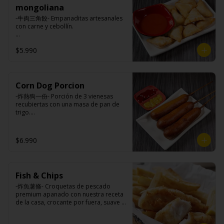
mongoliana
-牛肉三角餃- Empanaditas artesanales 
con carne y cebollín.

$5.990
Ingredientes:

Masa: harina de trigo, azúcar, sal.

Relleno: carne de vacuno, carne 
vegetal, cebolla, cebollín, ají, salsa de 
soya, aceite de sesamo, sal, azúcar, 
Corn Dog Porcion
comino.
-炸熱狗一份- Porción de 3 vienesas 
recubiertas con una masa de pan de 
trigo.

Ingredientes:

$6.990
Vienesa de pollo/pavo, harina de trigo, 
azúcar, leche, sal, polvo hornear, 
huevo, aceite.
Fish & Chips
-炸魚薯條- Croquetas de pescado 
premium apanado con nuestra receta 
de la casa, crocante por fuera, suave y 
jugosa por dentro acompañado de 
papas fritas.
