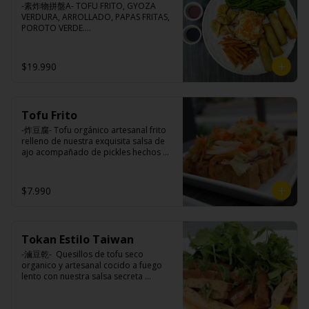
-素炸物拼盤A- TOFU FRITO, GYOZA 
VERDURA, ARROLLADO, PAPAS FRITAS, 
POROTO VERDE.

(Foto referencial, favor confirmar las 
opciones disponibles según lo que 
indica en esta descripción.)
$19.990
Tofu Frito
-炸豆腐- Tofu orgánico artesanal frito 
relleno de nuestra exquisita salsa de 
ajo acompañado de pickles hechos 
con nuestra receta secreta.

$7.990
Ingredientes:

Tofu de poroto de soya, salsa de ajo 
(ajo, salsa de tomate, azúcar, sal, salsa 
Tokan Estilo Taiwan
de soya y harina de tapioca), pickle 
(repollo, zanahoria, vinagre de vino 
-滷豆乾-  Quesillos de tofu seco 
blanco, azúcar, melón taiwanes, ajo).
organico y artesanal cocido a fuego 
lento con nuestra salsa secreta 
sazonado con nuestra exquisita salsa 
de ajo, aceite de sesamo, cebollin y 