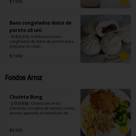
tomate, azúcar, sal, harina de tapioca).
hasta cubrir 1/3 de los baos y taparlo 
$7.990
tomate, azúcar, sal, harina de tapioca).
de inmediato, cocinar a fuego alto por 
Formas de preparación:

8-10 minutos hasta que el agua esté 
- Vaporera: Sin descongelar, poner los 
completamente evaporizado y la base 
baos en una vaporera, cuando hierve 
de los baos estén doradas.

el agua bajar el fuego a medio, 
Baos congelados dulce de
- Microondas: Sin descongelar, poner 
durante 10-15 minutos.

los baos en un plato , poner un poco 
poroto x6 uni.
- Fritos: Precalentar una olla con aceite 
de agua en un bowl de porcelana y 
a 180ºc, colocar con cuidado los baos 
-冷凍豆沙包- 6 deliciosos baos 
meter el plato con bao y el bowl con 
sin descongelar y freírlos por 3 
congelados de dulce de poroto para 
agua al microondas con la tapa 
minutos.

preparar en casa!

durante 2-3 minutos a una potencia de 
- Microondas: Sin descongelar, poner 
(Apto para veganos)

700w.
los baos en un plato , poner un poco 
$7.990
de agua en un bowl de porcelana y 
Formas de preparación:

meter el plato con bao y el bowl con 
- Vaporera: Sin descongelar, poner los 
agua al microondas con la tapa 
baos en una vaporera, cuando hierve 
durante 2-3 minutos a una potencia de 
el agua bajar el fuego a medio, 
Fondos Arroz
700w.
durante 10-15 minutos.

- Fritos: Precalentar una olla con aceite 
a 180ºc, colocar con cuidado los baos 
sin descongelar y freírlos por 3 
Chuleta Bung
minutos.

-正宗排骨飯- Chuleta de cerdo 
- Microondas: Sin descongelar, poner 
marinada con salsa de nuestra receta 
los baos en un plato , poner un poco 
secreta apanada acompañado de 
de agua en un bowl de porcelana y 
arroz blanco, verduras salteadas y 
meter el plato con bao y el bowl con 
medio huevo estilo Taiwan.

agua al microondas con la tapa 
durante 2-3 minutos a una potencia de 
$9.990
700w.