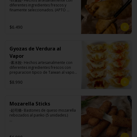
-炸菜餃- Hechos artesanalmente con 
maicena, harina tapioca, harina trigo, 
diferentes ingredientes frescos y 
sal.
finamente seleccionados. (APTO 
VEGANO)

$6.490
Ingredientes:

Carne de soya, repollo, zanahoria, 
harina de trigo, condimento de 5 
Gyozas de Verdura al
sabores (naranja, canela, anís, 
pimienta y comino).
Vapor
-素水餃- Hechos artesanalmente con 
diferentes ingredientes frescos con 
preparacion tipico de Taiwan al vapor 
acompañado de nuestro exquisito 
$8.990
salsa de ajo hecho de casa. (APTO 
VEGANO)

Mozarella Sticks
Ingredientes:

-起司條- Bastones de queso mozarella 
Carne de soya, repollo, zanahoria, 
rebozados al panko (5 unidades.)

harina de trigo, condimento de 5 
sabores (naranja, canela, anís, 
pimienta y comino).
Ingredientes:
