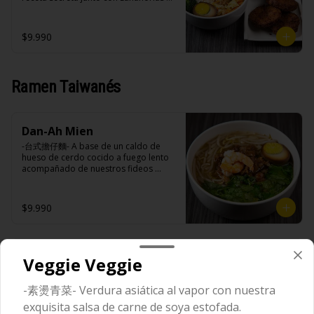
extracto de repollo, poroto de soya, 
vinagre de vino blanco, azúcar, melón 
frescas y especias nativos de Taiwan 
comino, paprika, pimienta, azúcar, 
taiwanes, ajo).

acompañado de arroz blanco, 
huevo (opcional), jengibre, cebollín, 
Acompañamientos: Arroz, repollo, 
verduras salteadas y opción de 
$9.990
salsa de soya, ajo, agua, azúcar, mix 
brocoli (o choclo con pepino en su 
agregar medio huevo estilo Taiwán. 
de hierbas (canela, anís, pimienta y 
reemplazo, consultar disponibilidad), 
(APTO VEGANO)

comino), mirin (azúcar, arroz, agua, 
zanahoria, ajo, sal, extracto de 
alcohol).
champiñón taiwanes, extracto de apio, 
Ramen Taiwanés
extracto de repollo, poroto de soya, 
comino, paprika, pimienta, azúcar, 
Ingredientes:

huevo (opcional), jengibre, cebollín, 
Principal: Carne de soya, condimento 
salsa de soya, ajo, agua, azúcar, mix 
champiñón (extracto de champiñón 
de hierbas (canela, anís, pimienta y 
Dan-Ah Mien
taiwanes, extracto de apio, extracto de 
comino), mirin (azúcar, arroz, agua, 
repollo, poroto de soya, comino, 
-台式擔仔麵- A base de un caldo de 
alcohol).
paprika, pimienta, azúcar) , harina de 
hueso de cerdo cocido a fuego lento 
trigo, pan rallado, maicena, zanahoria 
acompañado de nuestros fideos 
salsa de soya, aceite, pimienta sal 
artesanales frescos, dientes de 
(pimienta, sal, ajo, cebollin, azucar).

dragón, salsa Lo Ba, camarones 
Acompañamientos: Arroz, repollo, 
ecuatorianos, medio huevo estilo 
$9.990
brocoli (o choclo con pepino en su 
Taiwan y un toque de cilantro.

reemplazo, consultar disponibilidad), 
zanahoria, ajo, sal, extracto de 
champiñón taiwanes, extracto de apio, 
extracto de repollo, poroto de soya, 
Espagueti Hocha
Ingredientes:

Veggie Veggie
comino, paprika, pimienta, azúcar, 
Panceta de cerdo ,cebolla morada 
-滷肉乾拌麵- Deliciosos fideos frescos 
huevo (opcional), jengibre, cebollín, 
picada, ajo, cebolla frita, salsa de 
artesanales (de trigo o de arroz) 
-素燙青菜- Verdura asiática al vapor con nuestra
salsa de soya, ajo, agua, azúcar, mix 
soya, azúcar, azúcar morena, miel y 
acompañados de estofado de 
de hierbas (canela, anís, pimienta y 
condimento 5 sabores (naranja, 
exquisita salsa de carne de soya estofada.
panceta picada con especias y 
comino), mirin (azúcar, arroz, agua, 