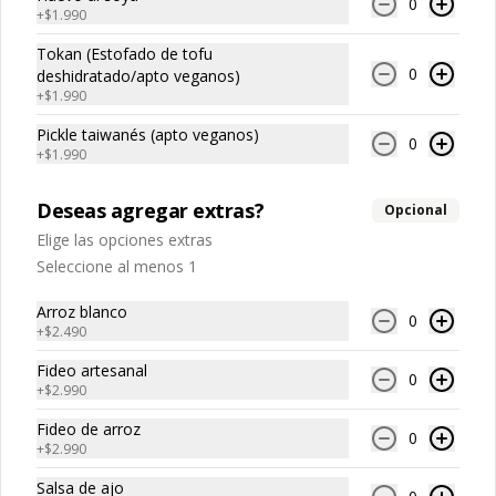
0
Ramen Taiwanés Veggie
especies orientales, sal, cardamomo, 
Hueso vacuno, asado de tira, pak choi, 
+
$1.990
pimienta negra, pimienta blanca).

ajo, cebolla blanca, cebollín, jengibre, 
Ingrediente gyozas: Carne de cerdo, 
zanahoria, bolsa de hierba (canela, 
Tokan (Estofado de tofu
harina de trigo, repollo, cebollín, sal, 
anís, pimienta y comino), condimento 5 
0
deshidratado/apto veganos)
pimienta, salsa de soya, aceite de 
Su Rou Mien
sabores (naranja, canela, anís, 
+
$1.990
sésamo, condimento 5 sabores 
pimienta y comino), aceite de sésamo, 
-素肉擔仔麵- A base de un caldo de 
(naranja, canela, anís, pimienta y 
azúcar, salsa de soya, salsa de poroto 
diferentes vegetales cocido a fuego 
comino).
Pickle taiwanés (apto veganos)
(agua, poroto de soya, trigo, azúcar, 
lento acompañado de nuestros fideos 
0
+
$1.990
sal), salsa de soya, azúcar, salsa satay 
artesanales frescos, dientes de 
(aceite de soya, pescado seco, 
dragón, champiñones, salsa carne de 
jengibre, trigo, sésamo, cebollín, polvo 
soya su rou con un toque de cilantro y 
$9.990
Deseas agregar extras?
coco, ají, camarón, cebolla, maíz, maní, 
Opcional
opcion de agregar medio huevo estilo 
especies orientales, sal, cardamomo, 
Taiwán. (APTO VEGANO)

Elige las opciones extras
pimienta negra, pimienta blanca).
Seleccione al menos 1
Veggie Mien
Ingredientes:

-素肉乾拌麵- Estofado de trosos de 
Arroz blanco
Carne de soya, champiñones shitake, 
0
carne de soya con especias y 
+
$2.490
ajo, cebolla morada, salsa de soya, 
condimentos de Taiwan, acompañado 
sal, trigo, azúcar, condimento 
de nuestros fideos frescos 
Fideo artesanal
champiñón (extracto de champiñón 
artesanales, zanahoria y pepino 
0
taiwanes, extracto de apio, extracto de 
+
$2.990
rallados. (APTO VEGANO)

$8.990
repollo, poroto de soya, comino, 
paprika, pimienta, azúcar).

Fideo de arroz
0
Ingredientes caldo: Champiñones, 
+
$2.990
cebolla blanca, zanahoria, repollo, 
Ingredientes:

Extras
alga konbu, condimento champiñón 
Carne de soya, champiñones shitake, 
Salsa de ajo