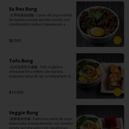
(azúcar, arroz, agua, alcohol).
Ingredientes:

Su Rou Bung
Principal: Champiñones premiums, 
pimienta sal (pimienta, sal, ajo, 
-古早味素肉燥飯- Carne de soya molida 
cebollín, azúcar), huevo, aceite, agua, 
de nuestra receta secreta cocido con 
maicena, harina tapioca, harina trigo, 
condimentos nativos taiwaneses a 
sal.

fuego lento sobrepuesto en arroz 
Acompañamientos: Arroz, repollo, 
blanco y opcion de agregar medio 
brocoli (o choclo con pepino en su 
huevo estilo Taiwán. (APTO VEGANO)

$8.990
reemplazo, consultar disponibilidad), 
zanahoria, ajo, sal, extracto de 
champiñón taiwanes, extracto de apio, 
extracto de repollo, poroto de soya, 
Ingredientes:

comino, paprika, pimienta, azúcar, 
Tofu Bung
Principal: Carne de soya, champiñón 
huevo, jengibre, cebollín, salsa de 
shitake, ajo, cebolla morada, salsa de 
-台式泡菜炸豆腐飯- Tofu organico 
soya, ajo, agua, azúcar, mix de hierbas 
soya, sal, trigo, azúcar, condimento 
artesanal frito relleno de nuestra 
(canela, anís, pimienta y comino), mirin 
champiñón (extracto de champiñón 
exquisita salsa de ajo acompañado de 
(azúcar, arroz, agua, alcohol).
taiwanes, extracto de apio, extracto de 
pickles, arroz blanco, verduras 
repollo, poroto de soya, comino, 
salteadas y opcion de agregar medio 
paprika, pimienta, azúcar), salsa ostra 
huevo estilo Taiwán. (APTO VEGANO)

$10.990
vegana (trigo, soya, shitake, sal, maíz), 
condimento 5 sabores (naranja, 
canela, anís, pimienta y comino).

Acompañamientos: Arroz, repollo, 
Ingredientes:

brocoli (o choclo con pepino en su 
Veggie Bung
Principal: Tofu de poroto de soya, 
reemplazo, consultar disponibilidad), 
salsa de ajo (ajo, salsa de tomate, 
-香酥素肉排飯- Deliciosa carne de soya 
zanahoria, ajo, sal, extracto de 
azúcar, sal, salsa de soya y harina de 
elaborada artesanalmente con nuestra 
champiñón taiwanes, extracto de apio, 
tapioca), pickle (repollo, zanahoria, 
receta secreta junto con zanahorias 