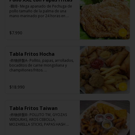
pimienta, sal, ajo, cebollín, azúcar.
-雞排- Mega apanado de Pechuga de 
pollo tamaño de la palma de una 
mano marinado por 24 horas en 
nuestra receta de la casa, crocante por 
fuera, suave y jugosa por dentro 
acompañado de papas fritas.

$7.990
Ingredientes:

Tabla Fritos Hocha
Pechuga de pollo con hueso, harina de 
tapioca, ají, pimienta, extracto de 
-炸物拼盤A- Pollito, papas, arrollados, 
cerdo, extracto de papaya, salsa de 
bocaditos de carne mongoliana y 
soya, soya, especias taiwanesas, 
champiñones fritos. 

pimienta, sal, ajo, cebollín, azúcar y 
(Foto referencial, favor confirmar las 
papas.
opciones disponibles según lo que 
indica en esta descripción.)
$18.990
Tabla Fritos Taiwan
-炸物拼盤B- POLLITO TW, GYOZAS 
VERDURAS, AROS CEBOLLA, 
MOZARELLA STICKS, PAPAS HASH 
BROWN.

(Foto referencial, favor confirmar las 