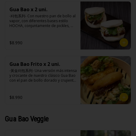
sodio, antioxidantes (BHA, 
(maravilla, soya), azúcar, sal, cebolla, 
propligalato),EDTA disódico cálcico.
acido cítrico, vinagre do vino blanco, 
Gua Bao x 2 uni.
ajo, almidón de papa modificado, 
-刈包系列- Con nuestro pan de bollo al 
acido ascórbico, perejil, goma xantán, 
vapor, con diferentes bases estilo 
pimienta negra, colorante natural 
HOCHA, conjuntamente de pickles, 
(curcuma), saborizante natural, 
maní en polvo y un toque de cilantro 
sorbato de potasio, benzoato de 
dejando una contextura y aroma única, 
sodio, antioxidantes (BHA, 
es reconocido mundialmente este 
propligalato),EDTA disódico cálcico.
$8.990
plato típico Taiwanés como “La 
Hamburguesa oriental”.

Gua Bao Frito x 2 uni.
Ingredientes:

Pan bao: Harina de trigo, agua, aceite 
-黃金刈包系列- Una versión más intensa 
de palma, levadura, sal.

y crocante de nuestro clásico Gua Bao 
Pickles: Repollo, vinagre de vino 
con el pan de bollo dorado y crujiente 
blanco, azúcar, melón taiwanes, ajo.

por fuera, suave por dentro, con los 
Rellenos:

rellenos especiales de la casa al gusto.

Tradicional: Panceta de cerdo, 
$8.990
cebollín, jengibre, ajo, anís, agua, 
azúcar y salsa de soya.

Ingredientes:

Loba: Panceta de cerdo, cebollín, 
Pan bao: Harina de trigo, agua, aceite 
jengibre, ajo, anís, agua, azúcar, salsa 
de palma, levadura, sal.

Gua Bao Veggie
de soya, repollo, zanahoria, pimienta y 
Pickles: Repollo, vinagre de vino 
sal.

blanco, azúcar, melón taiwanes, ajo.

Chuleta frita: Lomo centro de cerdo, 
Rellenos:

harina de tapioca, ají, pimienta, 
Tradicional: Panceta de cerdo, 