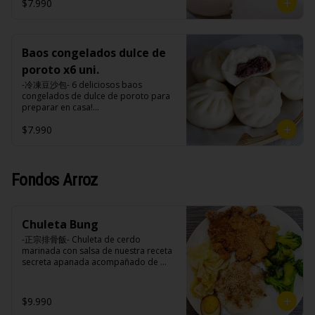
tomate, azúcar, sal, harina de tapioca).
hasta cubrir 1/3 de los baos y taparlo 
$7.990
tomate, azúcar, sal, harina de tapioca).
de inmediato, cocinar a fuego alto por 
Formas de preparación:

8-10 minutos hasta que el agua esté 
- Vaporera: Sin descongelar, poner los 
completamente evaporizado y la base 
baos en una vaporera, cuando hierve 
de los baos estén doradas.

el agua bajar el fuego a medio, 
Baos congelados dulce de
- Microondas: Sin descongelar, poner 
durante 10-15 minutos.

los baos en un plato , poner un poco 
poroto x6 uni.
- Fritos: Precalentar una olla con aceite 
de agua en un bowl de porcelana y 
a 180ºc, colocar con cuidado los baos 
-冷凍豆沙包- 6 deliciosos baos 
meter el plato con bao y el bowl con 
sin descongelar y freírlos por 3 
congelados de dulce de poroto para 
agua al microondas con la tapa 
minutos.

preparar en casa!

durante 2-3 minutos a una potencia de 
- Microondas: Sin descongelar, poner 
(Apto para veganos)

700w.
los baos en un plato , poner un poco 
$7.990
de agua en un bowl de porcelana y 
Formas de preparación:

meter el plato con bao y el bowl con 
- Vaporera: Sin descongelar, poner los 
agua al microondas con la tapa 
baos en una vaporera, cuando hierve 
durante 2-3 minutos a una potencia de 
el agua bajar el fuego a medio, 
Fondos Arroz
700w.
durante 10-15 minutos.

- Fritos: Precalentar una olla con aceite 
a 180ºc, colocar con cuidado los baos 
sin descongelar y freírlos por 3 
Chuleta Bung
minutos.

-正宗排骨飯- Chuleta de cerdo 
- Microondas: Sin descongelar, poner 
marinada con salsa de nuestra receta 
los baos en un plato , poner un poco 
secreta apanada acompañado de 
de agua en un bowl de porcelana y 
arroz blanco, verduras salteadas y 
meter el plato con bao y el bowl con 
medio huevo estilo Taiwan.

agua al microondas con la tapa 
durante 2-3 minutos a una potencia de 
$9.990
700w.