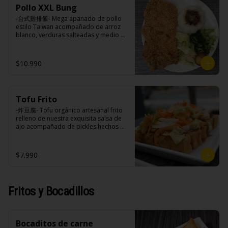
soya, soya, varias especias taiwanesas, 
azúcar, sal, harina de tapioca).

huevo, jengibre, cebollín, salsa de 
Pollo XXL Bung
pimienta, sal, ajo, cebollín, azúcar.
Hash brown: Papas, aceite de girasol, 
soya, ajo, agua, azúcar, mix de hierbas 
-台式雞排飯- Mega apanado de pollo 
sal, cebolla en polvo, pimienta blanca, 
(canela, anís, pimienta y comino), mirin 
estilo Taiwan acompañado de arroz 
salsa de tamarindo (limón, salsa de 
(azúcar, arroz, agua, alcohol).
blanco, verduras salteadas y medio 
tomate, azúcar, sal, harina de tapioca).
huevo estilo Taiwán.

$10.990
Ingredientes:

Principal: Pechugas de pollo con 
hueso, harina de tapioca, ají, pimienta, 
Tofu Frito
extracto de cerdo, extracto de papaya, 
salsa de soya, soya, especias 
-炸豆腐- Tofu orgánico artesanal frito 
taiwanesas, pimienta sal (pimienta, sal, 
relleno de nuestra exquisita salsa de 
ajo, cebollín, azúcar).

ajo acompañado de pickles hechos 
Acompañamientos: Arroz, repollo, 
con nuestra receta secreta.

brocoli (o choclo con pepino en su 
reemplazo, consultar disponibilidad), 
$7.990
zanahoria, ajo, sal, extracto de 
champiñón taiwanes, extracto de apio, 
Ingredientes:

extracto de repollo, poroto de soya, 
Tofu de poroto de soya, salsa de ajo 
comino, paprika, pimienta, azúcar, 
(ajo, salsa de tomate, azúcar, sal, salsa 
Fritos y Bocadillos
huevo, jengibre, cebollín, salsa de 
de soya y harina de tapioca), pickle 
soya, ajo, agua, azúcar, mix de hierbas 
(repollo, zanahoria, vinagre de vino 
(canela, anís, pimienta y comino), mirin 
blanco, azúcar, melón taiwanes, ajo).
(azúcar, arroz, agua, alcohol).
Bocaditos de carne