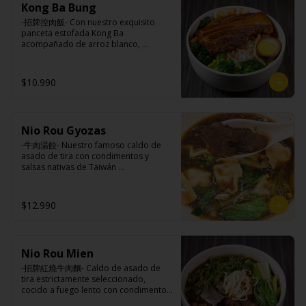
Ingredientes caldo:

Kong Ba Bung
champiñón (extracto de champiñón 
Pickles: Repollo, vinagre de vino 
Cerdo, sal, Maíz, soya, trigo, pollo, ajo, 
taiwanes, extracto de apio, extracto de 
blanco, azúcar, melón taiwanes, ajo.

-招牌控肉飯- Con nuestro exquisito 
pimienta, salsa satay (aceite de soya, 
repollo, poroto de soya, comino, 
Rellenos:

panceta estofada Kong Ba 
Pescado seco, Jengibre, trigo, sésamo, 
paprika, pimienta, azúcar) , harina de 
Tradicional: Panceta de cerdo, 
acompañado de arroz blanco, 
cebollín, polvo coco, ají, camarón, 
trigo, pan rallado, maicena, zanahoria 
cebollín, jengibre, ajo, anís, agua, 
verduras salteadas y medio huevo al 
cebolla, maní, maíz, especies 
salsa de soya, aceite, pimienta sal 
azúcar y salsa de soya.

estilo Taiwán.

orientales, sal, cardamomo, pimienta 
(pimienta, sal, ajo, cebollín, azúcar), 
Loba: Panceta de cerdo, cebollín, 
$10.990
negra, pimienta blanca).
salsa de ajo (ajo, salsa de tomate, 
jengibre, ajo, anís, agua, azúcar, salsa 
azúcar, salsa de soya y harina de 
de soya, repollo, zanahoria, pimienta y 
tapioca).

sal.

Ingredientes:

Pescado frito: Pangasius, harina de 
Chuleta frita: Lomo centro de cerdo, 
Principal: Panceta de cerdo, cebollín, 
tapioca, pimienta sal (pimienta, sal, 
harina de tapioca, ají, pimienta, 
Nio Rou Gyozas
jengibre, ajo, anís, agua, azúcar y salsa 
ajo, cebollín, azúcar), salsa de 
extracto de cerdo, extracto de papaya, 
de soya.

-牛肉湯餃- Nuestro famoso caldo de 
tamarindo (limón, salsa de tomate, 
salsa de soya, soya, especias 
Acompañamientos: Arroz, repollo, 
asado de tira con condimentos y 
azúcar, sal, harina de tapioca).

taiwanesas, pimienta sal (pimienta, sal, 
brocoli (o choclo con pepino en su 
salsas nativas de Taiwán 
Hash brown: Papas, aceite de girasol, 
ajo, cebollín, azúcar), salsa de ajo (ajo, 
reemplazo, consultar disponibilidad), 
acompañando de deliciosas gyozas 
sal, cebolla en polvo, pimienta blanca, 
salsa de tomate, azúcar, salsa de soya 
zanahoria, ajo, sal, extracto de 
artesanales.

salsa de tamarindo (limón, salsa de 
y harina de tapioca).

champiñón taiwanes, extracto de apio, 
$12.990
tomate, azúcar, sal, harina de tapioca).
Pollito frito: Pechuga de pollo en 
extracto de repollo, poroto de soya, 
trosos, harina de tapioca, ají, pimienta, 
comino, paprika, pimienta, azúcar, 
extracto de cerdo, extracto de papaya, 
huevo, jengibre, cebollín, salsa de 
Ingredientes:

salsa de soya, soya, especias 
soya, ajo, agua, azúcar, mix de hierbas 
Hueso vacuno, asado de tira, pak choi, 
taiwanesas, pimienta, sal, ajo, cebollín, 
(canela, anís, pimienta y comino), mirin 
Nio Rou Mien
ajo, cebolla blanca, cebollín, jengibre, 
azúcar, salsa de ajo (ajo, salsa de 
(azúcar, arroz, agua, alcohol).
zanahoria, bolsa de hierba (canela, 
-招牌紅燒牛肉麵- Caldo de asado de 
tomate, azúcar, salsa de soya y harina 
anís, pimienta y comino), condimento 5 
tira estrictamente seleccionado, 
de tapioca). 

sabores (naranja, canela, anís, 
cocido a fuego lento con condimentos 
Champiñón frito: Champiñones 
pimienta y comino), aceite de sésamo, 
y salsas nativas de Taiwán por mas de 
premiums, pimienta, sal, ajo, cebollín, 