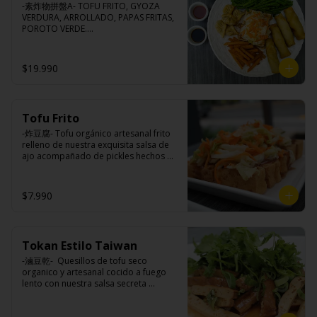
-素炸物拼盤A- TOFU FRITO, GYOZA 
VERDURA, ARROLLADO, PAPAS FRITAS, 
POROTO VERDE.

(Foto referencial, favor confirmar las 
opciones disponibles según lo que 
indica en esta descripción.)
$19.990
Tofu Frito
-炸豆腐- Tofu orgánico artesanal frito 
relleno de nuestra exquisita salsa de 
ajo acompañado de pickles hechos 
con nuestra receta secreta.

$7.990
Ingredientes:

Tofu de poroto de soya, salsa de ajo 
(ajo, salsa de tomate, azúcar, sal, salsa 
Tokan Estilo Taiwan
de soya y harina de tapioca), pickle 
(repollo, zanahoria, vinagre de vino 
-滷豆乾-  Quesillos de tofu seco 
blanco, azúcar, melón taiwanes, ajo).
organico y artesanal cocido a fuego 
lento con nuestra salsa secreta 
sazonado con nuestra exquisita salsa 
de ajo, aceite de sesamo, cebollin y 