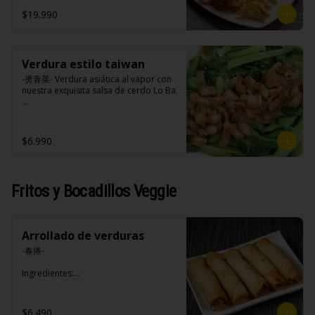
opciones disponibles según lo que 
$19.990
indica en esta descripción.)
Verdura estilo taiwan
-燙青菜- Verdura asiática al vapor con 
nuestra exquisita salsa de cerdo Lo Ba.

Ingredientes:

$6.990
Pak choi, loba (panceta de cerdo , 
cebolla morada, ajo, cebolla frita, 
salsa de soya, azúcar blanca, azúcar 
morena, miel y condimento 5 sabores 
Fritos y Bocadillos Veggie
(naranja, canela, anís, pimienta y 
comino).
Arrollado de verduras
-春捲-

Ingredientes:

Repollo, zanahoria, apio, pimentón y 
sal. (Apto para veganos)
$6.490