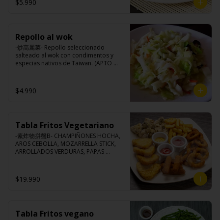
$5.990
Ingredientes:

Porotos verdes taiwanés, pimienta, sal, 
ajo, cebollín, azúcar.
Repollo al wok
-炒高麗菜- Repollo seleccionado 
salteado al wok con condimentos y 
especias nativos de Taiwan. (APTO 
VEGANO)

$4.990
Ingredientes:

Repollo, zanahoria, ajo, pimienta, sal, 
cebollín, azúcar.
Tabla Fritos Vegetariano
-素炸物拼盤B- CHAMPIÑONES HOCHA, 
AROS CEBOLLA, MOZARRELLA STICK, 
ARROLLADOS VERDURAS, PAPAS 
FRITAS.

(Foto referencial, favor confirmar las 
opciones disponibles según lo que 
$19.990
indica en esta descripción.)
Tabla Fritos vegano