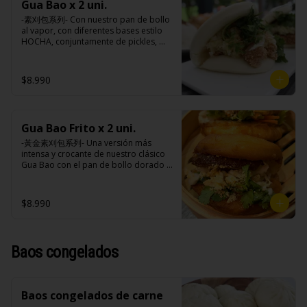
extracto de cerdo, extracto de papaya, 
Gua Bao x 2 uni.
cebollín, jengibre, ajo, anís, agua, 
salsa de soya, soya, especias 
azúcar y salsa de soya.

-素刈包系列- Con nuestro pan de bollo 
taiwanesas, pimienta sal (pimienta, sal, 
Loba: Panceta de cerdo, cebollín, 
al vapor, con diferentes bases estilo 
ajo, cebollín, azúcar), salsa de ajo (ajo, 
jengibre, ajo, anís, agua, azúcar, salsa 
HOCHA, conjuntamente de pickles, 
salsa de tomate, azúcar, salsa de soya 
de soya, repollo, zanahoria, pimienta y 
maní en polvo y un toque de cilantro 
y harina de tapioca).

sal.

dejando una contextura y aroma única, 
Pollito frito: Pechuga de pollo en 
Chuleta frita: Lomo centro de cerdo, 
es reconocido mundialmente este 
$8.990
trosos, harina de tapioca, ají, pimienta, 
harina de tapioca, ají, pimienta, 
plato típico Taiwanés como “La 
extracto de cerdo, extracto de papaya, 
extracto de cerdo, extracto de papaya, 
Hamburguesa oriental”.

salsa de soya, soya, especias 
salsa de soya, soya, especias 
taiwanesas, pimienta, sal, ajo, cebollín, 
taiwanesas, pimienta sal (pimienta, sal, 
azúcar, salsa de ajo (ajo, salsa de 
ajo, cebollín, azúcar), salsa de ajo (ajo, 
Gua Bao Frito x 2 uni.
Ingredientes:

tomate, azúcar, salsa de soya y harina 
salsa de tomate, azúcar, salsa de soya 
Pan bao: Harina de trigo, agua, aceite 
-黃金素刈包系列- Una versión más 
de tapioca). 

y harina de tapioca).

de palma, levadura, sal.

intensa y crocante de nuestro clásico 
Champiñón frito: Champiñones 
Pollito frito: Pechuga de pollo en 
Pickles: Repollo, vinagre de vino 
Gua Bao con el pan de bollo dorado y 
premiums, pimienta, sal, ajo, cebollín, 
trosos, harina de tapioca, ají, pimienta, 
blanco, azúcar, melón taiwanes, ajo.

crujiente por fuera, suave por dentro, 
azúcar, huevo, aceite, agua, maicena, 
extracto de cerdo, extracto de papaya, 
Rellenos:

con los rellenos veggies especiales de 
harina tapioca, harina trigo, sal, salsa 
salsa de soya, soya, especias 
Champiñón frito: Champiñones 
la casa al gusto.

de ajo (ajo, salsa de tomate, azúcar, 
$8.990
taiwanesas, pimienta, sal, ajo, cebollín, 
premiums, pimienta, sal, ajo, cebollín, 
salsa de soya y harina de tapioca).

azúcar, salsa de ajo (ajo, salsa de 
azúcar, huevo, aceite, agua, maicena, 
Tokan: Tofu deshidratado (agua 
tomate, azúcar, salsa de soya y harina 
harina tapioca, harina trigo, sal, salsa 
Ingredientes:

desmineralizada, poroto de soya, 
de tapioca). 

de ajo (ajo, salsa de tomate, azúcar, 
Pan bao: Harina de trigo, agua, aceite 
cuajo, azúcar) jengibre, cebollín, salsa 
Champiñón frito: Champiñones 
Baos congelados
salsa de soya y harina de tapioca).

de palma, levadura, sal.

de soya, ajo, agua, azúcar, mix de 
premiums, pimienta, sal, ajo, cebollín, 
Tokan: Tofu deshidratado (agua 
Pickles: Repollo, vinagre de vino 
hierba (canela, anís, pimienta y 
azúcar, huevo, aceite, agua, maicena, 
desmineralizada, poroto de soya, 
blanco, azúcar, melón taiwanes, ajo.

comino), mirin (azúcar, arroz, agua, 
harina tapioca, harina trigo, sal, salsa 
cuajo, azúcar) jengibre, cebollín, salsa 
Rellenos:

alcohol) , salsa de ajo (ajo, salsa de 
de ajo (ajo, salsa de tomate, azúcar, 
de soya, ajo, agua, azúcar, mix de 
Baos congelados de carne
Champiñón frito: Champiñones 
tomate, azúcar, salsa de soya y harina 
salsa de soya y harina de tapioca).

hierba (canela, anís, pimienta y 