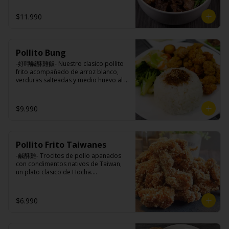
azúcar, salsa de soya, salsa de poroto 
tres horas acompañando de nuestros 
azúcar, huevo, aceite, agua, maicena, 
(agua, poroto de soya, trigo, azúcar, 
fideos frescos artesanales.

harina tapioca, harina trigo, sal, salsa 
$11.990
sal), salsa de soya, azúcar, salsa satay 
de ajo (ajo, salsa de tomate, azúcar, 
(aceite de soya, pescado seco, 
salsa de soya y harina de tapioca).

jengibre, trigo, sésamo, cebollín, polvo 
Tokan: Tofu deshidratado (agua 
coco, ají, camarón, cebolla, maíz, maní, 
Ingredientes:

desmineralizada, poroto de soya, 
especies orientales, sal, cardamomo, 
Pollito Bung
Hueso vacuno, asado de tira, pak choi, 
cuajo, azúcar) jengibre, cebollín, salsa 
pimienta negra, pimienta blanca).

ajo, cebolla blanca, cebollín, jengibre, 
de soya, ajo, agua, azúcar, mix de 
-好呷鹹酥雞飯- Nuestro clasico pollito 
Ingrediente gyozas: Carne de cerdo, 
zanahoria, bolsa de hierba (canela, 
hierba (canela, anís, pimienta y 
frito acompañado de arroz blanco, 
harina de trigo, repollo, cebollín, sal, 
anís, pimienta y comino), condimento 5 
comino), mirin (azúcar, arroz, agua, 
verduras salteadas y medio huevo al 
pimienta, salsa de soya, aceite de 
sabores (naranja, canela, anís, 
alcohol) , salsa de ajo (ajo, salsa de 
estilo Taiwán.

sésamo, condimento 5 sabores 
pimienta y comino), aceite de sésamo, 
tomate, azúcar, salsa de soya y harina 
(naranja, canela, anís, pimienta y 
azúcar, salsa de soya, salsa de poroto 
de tapioca).

$9.990
comino).
(agua, poroto de soya, trigo, azúcar, 
Veggie: Carne de soya, condimento 
sal), salsa de soya, azúcar, salsa satay 
champiñón (extracto de champiñón 
Ingredientes:

(aceite de soya, pescado seco, 
taiwanes, extracto de apio, extracto de 
Principal: Pechuga de pollo trozado 
jengibre, trigo, sésamo, cebollín, polvo 
repollo, poroto de soya, comino, 
(puede contener huesos), harina de 
coco, ají, camarón, cebolla, maíz, maní, 
Pollito Frito Taiwanes
paprika, pimienta, azúcar) , harina de 
tapioca, ají, pimienta, extracto de 
especies orientales, sal, cardamomo, 
trigo, pan rallado, maicena, zanahoria 
cerdo, extracto de papaya, salsa de 
-鹹酥雞- Trocitos de pollo apanados 
pimienta negra, pimienta blanca).
salsa de soya, aceite, pimienta sal 
soya, soya, pimienta sal (pimienta, sal, 
con condimentos nativos de Taiwan, 
(pimienta, sal, ajo, cebollín, azúcar), 
ajo, cebollín, azúcar).

un plato clasico de Hocha.

salsa de ajo (ajo, salsa de tomate, 
Acompañamientos: Arroz, repollo, 
azúcar, salsa de soya y harina de 
brocoli (o choclo con pepino en su 
tapioca).

reemplazo, consultar disponibilidad), 
Ingredientes:

$6.990
Pescado frito: Pangasius, harina de 
zanahoria, ajo, sal, extracto de 
Pechuga de pollo con hueso, harina de 
tapioca, pimienta sal (pimienta, sal, 
champiñón taiwanes, extracto de apio, 
tapioca, ají, pimienta, extracto de 
ajo, cebollín, azúcar), salsa de 
extracto de repollo, poroto de soya, 
cerdo, extracto de papaya, salsa de 
tamarindo (limón, salsa de tomate, 
comino, paprika, pimienta, azúcar, 