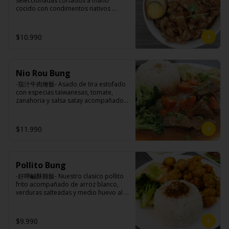
seleccionadas cortados a mano 
brocoli (o choclo con pepino en su 
cocido con condimentos nativos 
reemplazo, consultar disponibilidad), 
taiwaneses a fuego lento sobrepuesto 
zanahoria, ajo, sal, extracto de 
en arroz blanco acompañado de 
champiñón taiwanes, extracto de apio, 
medio huevo al estilo Taiwán.

$10.990
extracto de repollo, poroto de soya, 
comino, paprika, pimienta, azúcar, 
huevo, jengibre, cebollín, salsa de 
soya, ajo, agua, azúcar, mix de hierbas 
Ingredientes:

(canela, anís, pimienta y comino), mirin 
Nio Rou Bung
Principal: Panceta de cerdo, cebolla 
(azúcar, arroz, agua, alcohol).
morada picada, ajo, cebolla frita, salsa 
-茄汁牛肉燴飯- Asado de tira estofado 
de soya, azúcar, azúcar morena, miel y 
con especias taiwanesas, tomate, 
condimento 5 sabores (naranja, 
zanahoria y salsa satay acompañados 
canela, anís, pimienta y comino).

de arroz blanco, verduras salteadas y 
Acompañamientos: Arroz, repollo, 
medio huevo estilo Taiwán.

brocoli (o choclo con pepino en su 
$11.990
reemplazo, consultar disponibilidad), 
zanahoria, ajo, sal, extracto de 
champiñón taiwanes, extracto de apio, 
Ingredientes:

extracto de repollo, poroto de soya, 
Principal: Sobre costilla de vacuno, 
comino, paprika, pimienta, azúcar, 
Pollito Bung
cebollín, jengibre, zanahoria, tomate, 
huevo, jengibre, cebollín, salsa de 
salsa de poroto (agua, poroto de 
-好呷鹹酥雞飯- Nuestro clasico pollito 
soya, ajo, agua, azúcar, mix de hierbas 
soya, trigo, azúcar, sal), salsa de soya, 
frito acompañado de arroz blanco, 
(canela, anís, pimienta y comino), mirin 
azúcar, salsa satay (aceite de soya, 
verduras salteadas y medio huevo al 
(azúcar, arroz, agua, alcohol).
pescado seco, jengibre, trigo, sésamo, 
estilo Taiwán.

cebollín, polvo coco, ají, camarón, 
cebolla, maíz, maní, especies 
$9.990
orientales, sal, cardamomo, pimienta 