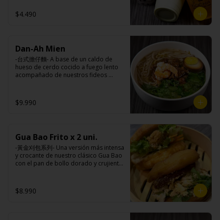
taiwanesas, pimienta sal (pimienta, sal, 
$4.490
ajo, cebollín, azúcar), salsa de ajo (ajo, 
salsa de tomate, azúcar, salsa de soya 
y harina de tapioca).

Pollito frito: Pechuga de pollo en 
trosos, harina de tapioca, ají, pimienta, 
Dan-Ah Mien
extracto de cerdo, extracto de papaya, 
-台式擔仔麵- A base de un caldo de 
salsa de soya, soya, especias 
hueso de cerdo cocido a fuego lento 
taiwanesas, pimienta, sal, ajo, cebollín, 
acompañado de nuestros fideos 
azúcar, salsa de ajo (ajo, salsa de 
artesanales frescos, dientes de 
tomate, azúcar, salsa de soya y harina 
dragón, salsa Lo Ba, camarones 
de tapioca). 

ecuatorianos, medio huevo estilo 
Champiñón frito: Champiñones 
$9.990
Taiwan y un toque de cilantro.

premiums, pimienta, sal, ajo, cebollín, 
azúcar, huevo, aceite, agua, maicena, 
harina tapioca, harina trigo, sal, salsa 
de ajo (ajo, salsa de tomate, azúcar, 
Gua Bao Frito x 2 uni.
Ingredientes:

salsa de soya y harina de tapioca).

Panceta de cerdo ,cebolla morada 
Tokan: Tofu deshidratado (agua 
-黃金刈包系列- Una versión más intensa 
picada, ajo, cebolla frita, salsa de 
desmineralizada, poroto de soya, 
y crocante de nuestro clásico Gua Bao 
soya, azúcar, azúcar morena, miel y 
cuajo, azúcar) jengibre, cebollín, salsa 
con el pan de bollo dorado y crujiente 
condimento 5 sabores (naranja, 
de soya, ajo, agua, azúcar, mix de 
por fuera, suave por dentro, con los 
canela, anís, pimienta y comino), 
hierba (canela, anís, pimienta y 
rellenos especiales de la casa al gusto.

medio huevo estilo Taiwán (huevo, 
comino), mirin (azúcar, arroz, agua, 
$8.990
jengibre, cebollín, salsa de soya, ajo, 
alcohol) , salsa de ajo (ajo, salsa de 
agua, azúcar, bolsa de hierba (canela, 
tomate, azúcar, salsa de soya y harina 
Ingredientes:

anís, pimienta y comino), mirin (azúcar, 
de tapioca).

Pan bao: Harina de trigo, agua, aceite 
arroz, agua, alcohol).

Veggie: Carne de soya, condimento 
de palma, levadura, sal.
