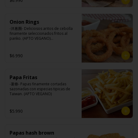
$6.990
Queso mozzarella, harina de trigo, 
aceite de girasol, almidón, agua, sal, 
especias.
Onion Rings
-洋蔥圈- Deliciosos aritos de cebolla 
finamente seleccionados fritos al 
panko. (APTO VEGANO)

$6.990
Ingredientes:

Cebolla, harina de trigo, agua, aceite 
de palma, sal, harina de arroz, azúcar, 
almidón de papa modificado.
Papa Fritas
-薯條- Papas finamente cortadas 
sazonadas con especias tipicas de 
Taiwan. (APTO VEGANO)
$5.990
Papas hash brown