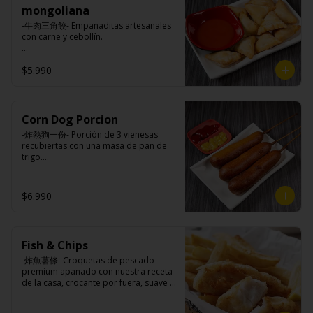
mongoliana
-牛肉三角餃- Empanaditas artesanales 
con carne y cebollín.

$5.990
Ingredientes:

Masa: harina de trigo, azúcar, sal.

Relleno: carne de vacuno, carne 
vegetal, cebolla, cebollín, ají, salsa de 
soya, aceite de sesamo, sal, azúcar, 
Corn Dog Porcion
comino.
-炸熱狗一份- Porción de 3 vienesas 
recubiertas con una masa de pan de 
trigo.

Ingredientes:

$6.990
Vienesa de pollo/pavo, harina de trigo, 
azúcar, leche, sal, polvo hornear, 
huevo, aceite.
Fish & Chips
-炸魚薯條- Croquetas de pescado 
premium apanado con nuestra receta 
de la casa, crocante por fuera, suave y 
jugosa por dentro acompañado de 
papas fritas.
