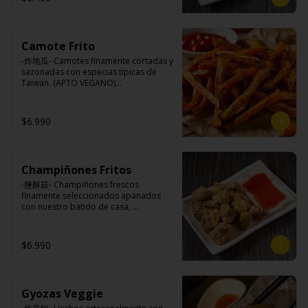
Camote Frito
-炸地瓜- Camotes finamente cortadas y 
sazonadas con especias típicas de 
Taiwan. (APTO VEGANO)

$6.990
Ingredientes:

Camotes, harina de arroz, aceite de 
colza, almidón modificada, dextrina, 
sal.
Champiñones Fritos
-鹽酥菇- Champiñones frescos 
finamente seleccionados apanados 
con nuestro batido de casa, 
sazonados con nuestro sal y pimienta 
especial, croncante por fuera y jugoso 
por dentro.

$6.990
Ingredientes:

Gyozas Veggie
Champiñones, pimienta, sal, ajo, 
cebollín, azúcar), huevo, aceite, agua, 