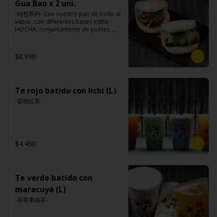
Gua Bao x 2 uni.
-刈包系列- Con nuestro pan de bollo al 
vapor, con diferentes bases estilo 
HOCHA, conjuntamente de pickles, 
maní en polvo y un toque de cilantro 
dejando una contextura y aroma única, 
es reconocido mundialmente este 
$8.990
plato típico Taiwanés como “La 
Hamburguesa oriental”.

Te rojo batido con lichi (L)
Ingredientes:

Pan bao: Harina de trigo, agua, aceite 
-荔枝紅茶-
de palma, levadura, sal.

Pickles: Repollo, vinagre de vino 
blanco, azúcar, melón taiwanes, ajo.

Rellenos:

Tradicional: Panceta de cerdo, 
$4.490
cebollín, jengibre, ajo, anís, agua, 
azúcar y salsa de soya.

Loba: Panceta de cerdo, cebollín, 
jengibre, ajo, anís, agua, azúcar, salsa 
de soya, repollo, zanahoria, pimienta y 
Te verde batido con
sal.

maracuyá (L)
Chuleta frita: Lomo centro de cerdo, 
harina de tapioca, ají, pimienta, 
-百香果綠茶-
extracto de cerdo, extracto de papaya, 
salsa de soya, soya, especias 