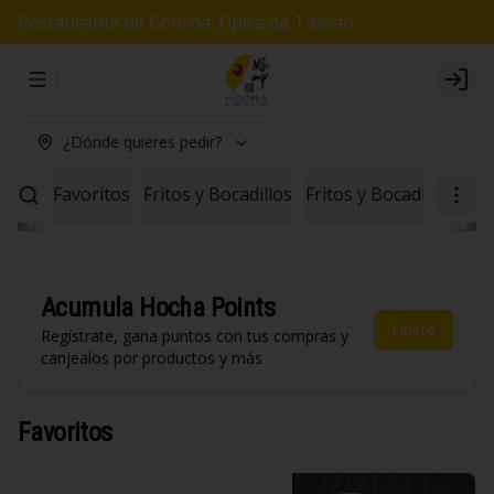
Restaurante de Comida Típica de Taiwan
Abrir menu de navegación
Logi
¿Dónde quieres pedir?
Favoritos
Fritos y Bocadillos
Fritos y Bocadillos Veg
Acumula
Hocha Points
Únete
Regístrate, gana puntos con tus compras y
canjealos por productos y más
Favoritos