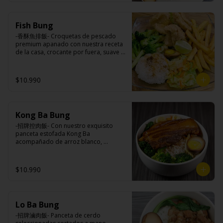
Ingredientes:

Principal: Lomo centro de cerdo, 
Fish Bung
harina de tapioca, ají, pimienta, 
extracto de cerdo, extracto de papaya, 
-香酥魚排飯- Croquetas de pescado 
salsa de soya, soya, pimienta sal 
premium apanado con nuestra receta 
(pimienta, sal, ajo, cebollín, azúcar).

de la casa, crocante por fuera, suave y 
Acompañamientos: Arroz, repollo, 
jugosa por dentro acompañado de 
brocoli (o choclo con pepino en su 
papas fritas, arroz blanco, verduras 
reemplazo, consultar disponibilidad), 
salteadas y medio huevo estilo Taiwán.

$10.990
zanahoria, ajo, sal, extracto de 
champiñón taiwanes, extracto de apio, 
extracto de repollo, poroto de soya, 
comino, paprika, pimienta, azúcar, 
Ingredientes:

huevo, jengibre, cebollín, salsa de 
Kong Ba Bung
Principal: Pangasius, harina de tapioca, 
soya, ajo, agua, azúcar, mix de hierbas 
pimienta sal (pimienta, sal, ajo, 
-招牌控肉飯- Con nuestro exquisito 
(canela, anís, pimienta y comino), mirin 
cebollín, azúcar), limón sutil.

panceta estofada Kong Ba 
(azúcar, arroz, agua, alcohol).
Acompañamientos: Arroz, repollo, 
acompañado de arroz blanco, 
brocoli (o choclo con pepino en su 
verduras salteadas y medio huevo al 
reemplazo, consultar disponibilidad), 
estilo Taiwán.

zanahoria, ajo, sal, extracto de 
$10.990
champiñón taiwanes, extracto de apio, 
extracto de repollo, poroto de soya, 
comino, paprika, pimienta, azúcar, 
Ingredientes:

huevo, jengibre, cebollín, salsa de 
Principal: Panceta de cerdo, cebollín, 
soya, ajo, agua, azúcar, mix de hierbas 
Lo Ba Bung
jengibre, ajo, anís, agua, azúcar y salsa 
(canela, anís, pimienta y comino), mirin 
de soya.

-招牌滷肉飯- Panceta de cerdo 
(azúcar, arroz, agua, alcohol).
Acompañamientos: Arroz, repollo, 