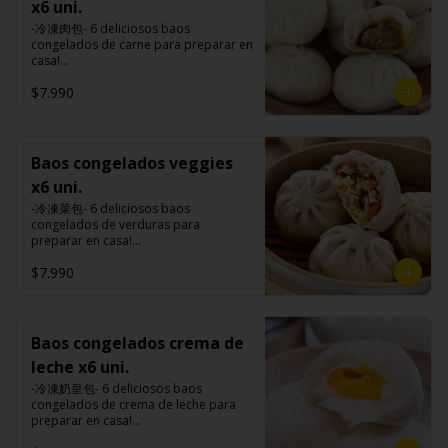
premiums, pimienta, sal, ajo, cebollín, 
de tapioca).

x6 uni.
Tokan: Tofu deshidratado (agua 
comino), mirin (azúcar, arroz, agua, 
azúcar, huevo, aceite, agua, maicena, 
Veggie: Carne de soya, condimento 
desmineralizada, poroto de soya, 
alcohol) , salsa de ajo (ajo, salsa de 
-冷凍肉包- 6 deliciosos baos 
harina tapioca, harina trigo, sal, salsa 
champiñón (extracto de champiñón 
cuajo, azúcar) jengibre, cebollín, salsa 
tomate, azúcar, salsa de soya y harina 
congelados de carne para preparar en 
de ajo (ajo, salsa de tomate, azúcar, 
taiwanes, extracto de apio, extracto de 
de soya, ajo, agua, azúcar, mix de 
de tapioca).

casa!

salsa de soya y harina de tapioca).

repollo, poroto de soya, comino, 
hierba (canela, anís, pimienta y 
Veggie: Carne de soya, condimento 
Tokan: Tofu deshidratado (agua 
paprika, pimienta, azúcar) , harina de 
comino), mirin (azúcar, arroz, agua, 
$7.990
champiñón (extracto de champiñón 
Formas de preparación:

desmineralizada, poroto de soya, 
trigo, pan rallado, maicena, zanahoria 
alcohol) , salsa de ajo (ajo, salsa de 
taiwanes, extracto de apio, extracto de 
- Vaporera: Sin descongelar, poner los 
cuajo, azúcar) jengibre, cebollín, salsa 
salsa de soya, aceite, pimienta sal 
tomate, azúcar, salsa de soya y harina 
repollo, poroto de soya, comino, 
baos en una vaporera, cuando hierve 
de soya, ajo, agua, azúcar, mix de 
(pimienta, sal, ajo, cebollín, azúcar), 
de tapioca).

paprika, pimienta, azúcar) , harina de 
el agua bajar el fuego a medio, 
hierba (canela, anís, pimienta y 
salsa de ajo (ajo, salsa de tomate, 
Veggie: Carne de soya, condimento 
trigo, pan rallado, maicena, zanahoria 
durante 10-15 minutos.

comino), mirin (azúcar, arroz, agua, 
Baos congelados veggies
azúcar, salsa de soya y harina de 
champiñón (extracto de champiñón 
salsa de soya, aceite, pimienta sal 
- Al sartén: Sin descongelar, poner los 
alcohol) , salsa de ajo (ajo, salsa de 
tapioca).

taiwanes, extracto de apio, extracto de 
x6 uni.
(pimienta, sal, ajo, cebollín, azúcar), 
baos en un sartén con aceite caliente, 
tomate, azúcar, salsa de soya y harina 
Pescado frito: Pangasius, harina de 
repollo, poroto de soya, comino, 
salsa de ajo (ajo, salsa de tomate, 
colocar 100 ml. de agua al sartén o 
de tapioca).

-冷凍菜包- 6 deliciosos baos 
tapioca, pimienta sal (pimienta, sal, 
paprika, pimienta, azúcar) , harina de 
azúcar, salsa de soya y harina de 
hasta cubrir 1/3 de los baos y taparlo 
Veggie: Carne de soya, condimento 
congelados de verduras para 
ajo, cebollín, azúcar), salsa de 
trigo, pan rallado, maicena, zanahoria 
tapioca).

de inmediato, cocinar a fuego alto por 
champiñón (extracto de champiñón 
preparar en casa!

tamarindo (limón, salsa de tomate, 
salsa de soya, aceite, pimienta sal 
Hash brown: Papas, aceite de girasol, 
8-10 minutos hasta que el agua esté 
taiwanes, extracto de apio, extracto de 
ingredientes del relleno: Repollo, 
azúcar, sal, harina de tapioca).

(pimienta, sal, ajo, cebollín, azúcar), 
sal, cebolla en polvo, pimienta blanca, 
completamente evaporizado y la base 
$7.990
repollo, poroto de soya, comino, 
zanahoria, apio, cebollín, shitake, oreja 
Hash brown: Papas, aceite de girasol, 
salsa de ajo (ajo, salsa de tomate, 
salsa de tamarindo (limón, salsa de 
de los baos estén doradas.

paprika, pimienta, azúcar) , harina de 
de judas y algas. (Apto para veganos)

sal, cebolla en polvo, pimienta blanca, 
azúcar, salsa de soya y harina de 
tomate, azúcar, sal, harina de tapioca).
- Microondas: Sin descongelar, poner 
trigo, pan rallado, maicena, zanahoria 
salsa de tamarindo (limón, salsa de 
tapioca).

los baos en un plato , poner un poco 
salsa de soya, aceite, pimienta sal 
Formas de preparación:

tomate, azúcar, sal, harina de tapioca).
Pescado frito: Pangasius, harina de 
de agua en un bowl de porcelana y 
(pimienta, sal, ajo, cebollín, azúcar), 
- Vaporera: Sin descongelar, poner los 
Baos congelados crema de
tapioca, pimienta sal (pimienta, sal, 
meter el plato con bao y el bowl con 
salsa de ajo (ajo, salsa de tomate, 
baos en una vaporera, cuando hierve 
ajo, cebollín, azúcar), salsa de 
agua al microondas con la tapa 
leche x6 uni.
azúcar, salsa de soya y harina de 
el agua bajar el fuego a medio, 
tamarindo (limón, salsa de tomate, 
durante 2-3 minutos a una potencia de 
tapioca).

durante 10-15 minutos.

-冷凍奶皇包- 6 deliciosos baos 
azúcar, sal, harina de tapioca).

700w.
Hash brown: Papas, aceite de girasol, 
- Al sartén: Sin descongelar, poner los 
congelados de crema de leche para 
Hash brown: Papas, aceite de girasol, 
sal, cebolla en polvo, pimienta blanca, 
baos en un sartén con aceite caliente, 
preparar en casa!

sal, cebolla en polvo, pimienta blanca, 
salsa de tamarindo (limón, salsa de 
colocar 100 ml. de agua al sartén o 
(Apto para vegetarianos)

salsa de tamarindo (limón, salsa de 