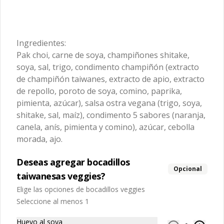
canela, anís, pimienta y comino), 
condimentos nativos de Taiwan, 
alcohol).
medio huevo estilo Taiwán (huevo, 
zanahoria y pepino rallados. 

$8.990
jengibre, cebollín, salsa de soya, ajo, 
agua, azúcar, bolsa de hierba (canela, 
anís, pimienta y comino), mirin (azúcar, 
arroz, agua, alcohol).

Ingredientes:
Ingredientes:

Ingredientes caldo:

Nio Rou Gyozas
Panceta de cerdo picada, cebolla 
Pak choi, carne de soya, champiñones shitake,
Cerdo, sal, Maíz, soya, trigo, pollo, ajo, 
morada picada, ajo, cebolla frita, salsa 
-牛肉湯餃- Nuestro famoso caldo de 
pimienta, salsa satay (aceite de soya, 
soya, sal, trigo, condimento champiñón (extracto
de soya, azúcar, azúcar morena, miel y 
asado de tira con condimentos y 
Pescado seco, Jengibre, trigo, sésamo, 
condimento 5 sabores (naranja, 
salsas nativas de Taiwán 
de champiñón taiwanes, extracto de apio, extracto
cebollín, polvo coco, ají, camarón, 
canela, anís, pimienta y comino), 
acompañando de deliciosas gyozas 
cebolla, maní, maíz, especies 
de repollo, poroto de soya, comino, paprika,
pepino, zanahoria, salsa ostra vegana 
artesanales.

orientales, sal, cardamomo, pimienta 
(trigo, soya, shitake, sal, maíz).
pimienta, azúcar), salsa ostra vegana (trigo, soya,
$12.990
negra, pimienta blanca).
shitake, sal, maíz), condimento 5 sabores (naranja,
Ingredientes:

canela, anís, pimienta y comino), azúcar, cebolla
Hueso vacuno, asado de tira, pak choi, 
morada, ajo.
Nio Rou Mien
ajo, cebolla blanca, cebollín, jengibre, 
zanahoria, bolsa de hierba (canela, 
-招牌紅燒牛肉麵- Caldo de asado de 
anís, pimienta y comino), condimento 5 
tira estrictamente seleccionado, 
Deseas agregar bocadillos
sabores (naranja, canela, anís, 
cocido a fuego lento con condimentos 
Opcional
pimienta y comino), aceite de sésamo, 
y salsas nativas de Taiwán por mas de 
taiwanesas veggies?
azúcar, salsa de soya, salsa de poroto 
tres horas acompañando de nuestros 
(agua, poroto de soya, trigo, azúcar, 
Elige las opciones de bocadillos veggies
fideos frescos artesanales.

$11.990
sal), salsa de soya, azúcar, salsa satay 
Seleccione al menos 1
(aceite de soya, pescado seco, 
jengibre, trigo, sésamo, cebollín, polvo 
coco, ají, camarón, cebolla, maíz, maní, 
Huevo al soya
Ingredientes:
