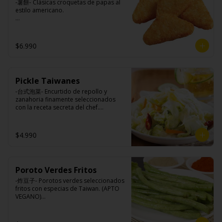
-薯餅- Clásicas croquetas de papas al 
estilo americano.

Ingredientes:

$6.990
Papa, aceite de girasol, sal, cebolla en 
polvo, pimienta blanca.
Pickle Taiwanes
-台式泡菜- Encurtido de repollo y 
zanahoria finamente seleccionados 
con la receta secreta del chef.

$4.990
Ingredientes:

Repollo, zanahoria, vinagre de vino 
blanco, azúcar, melón taiwanes, ajo.
Poroto Verdes Fritos
-炸豆子- Porotos verdes seleccionados 
fritos con especias de Taiwan. (APTO 
VEGANO)
