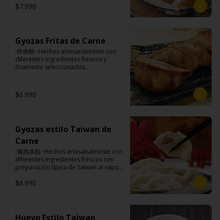
$7.990
Ingredientes:

Pangasius, harina de tapioca, pimienta 
Gyozas Fritas de Carne
sal (pimienta, sal, ajo, cebollín, azúcar)

Papas fritas: papas, aceite vegetal de 
-炸肉餃- Hechos artesanalmente con 
girasol, almidón de papa, harina de 
diferentes ingredientes frescos y 
arroz, sal, especies (cúrcuma, 
finamente seleccionados.

pimiento), pimienta sal (pimienta, sal, 
ajo, cebollín, azúcar).
$6.990
Ingredientes:

Carne de cerdo, harina de trigo, 
repollo, cebollín, sal, pimienta, salsa 
de soya, aceite de sésamo, 
Gyozas estilo Taiwan de
condimento 5 sabores (naranja, 
canela, anís, pimienta y comino).
Carne
-豬肉水餃- Hechos artesanalmente con 
diferentes ingredientes frescos con 
preparación típica de Taiwan al vapor 
acompañado de nuestro exquisito 
$8.990
salsa de ajo hecho de casa.

Ingredientes:

Huevo Estilo Taiwan