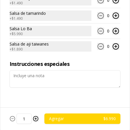
0
(extracto de champiñón taiwanes, 
ajo, cebolla morada, salsa de soya, 
+
$1.490
extracto de apio, extracto de repollo, 
sal, trigo, azúcar, condimento 
poroto de soya, comino, paprika, 
champiñón (extracto de champiñón 
Salsa de tamarindo
pimienta, azúcar), satay veggie (aceite 
Arroz Blanco
taiwanes, extracto de apio, extracto de 
0
+
$1.490
de soya, salsa poroto de soya, aceite 
repollo, poroto de soya, comino, 
-白飯-
de sesamo, sal, mani, pimienta, 
paprika, pimienta, azúcar), salsa ostra 
cascara de naranja, curry, canela, 
Salsa Lo Ba
vegana (trigo, soya, shitake, sal, maíz), 
0
polvo de coco, aji, trigo), diente 
condimento 5 sabores (naranja, 
+
$5.990
dragon, cilantro, medio huevo, 
canela, anís, pimienta y comino), 
jengibre, cebollín, salsa de soya, ajo, 
pepino, zanahoria.
Salsa de aji taiwanes
0
$2.490
agua, azúcar, mix de hierba (canela, 
+
$1.890
anís, pimienta y comino), mirin (azúcar, 
arroz, agua, alcohol).
Instrucciones especiales
Fideo de Arroz
-台灣米粉-
$2.990
Agregar
$6.990
Fideos artesanales
-手工拉麵-