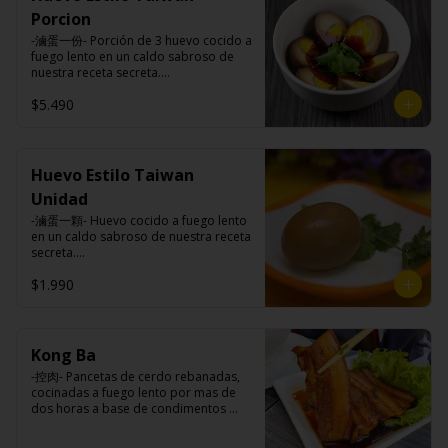
Carne de cerdo, harina de trigo, 
Porcion
repollo, cebollín, sal, pimienta, salsa 
de soya, aceite de sésamo, 
-滷蛋一份- Porción de 3 huevo cocido a 
condimento 5 sabores (naranja, 
fuego lento en un caldo sabroso de 
canela, anís, pimienta y comino).
nuestra receta secreta.

$5.490
Ingredientes:

Huevos premiums, jengibre, cebollín, 
salsa de soya, ajo, agua, azúcar, mix 
Huevo Estilo Taiwan
de hierbas (canela, anís, pimienta y 
Unidad
comino), mirin (azúcar, arroz, agua, 
alcohol), salsa ostra vegana (trigo, 
-滷蛋一顆- Huevo cocido a fuego lento 
soya, shitake, sal, maíz).
en un caldo sabroso de nuestra receta 
secreta.

$1.990
Ingredientes:

Huevo premium, jengibre, cebollín, 
salsa de soya, ajo, agua, azúcar, bolsa 
Kong Ba
de hierba (canela, anís, pimienta y 
-控肉- Pancetas de cerdo rebanadas, 
comino), mirin (azúcar, arroz, agua, 
cocinadas a fuego lento por mas de 
alcohol), salsa ostra vegana (trigo, 
dos horas a base de condimentos 
soya, shitake, sal, maíz).
nativos Taiwaneses.
