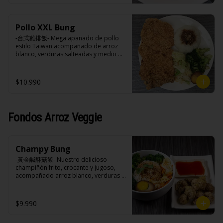
negra, pimienta blanca.

Ingredientes:

Acompañamientos: Arroz, repollo, 
Principal: Pechuga de pollo trozado 
brocoli (o choclo con pepino en su 
(puede contener huesos), harina de 
reemplazo, consultar disponibilidad), 
Pollo XXL Bung
tapioca, ají, pimienta, extracto de 
zanahoria, ajo, sal, extracto de 
cerdo, extracto de papaya, salsa de 
-台式雞排飯- Mega apanado de pollo 
champiñón taiwanes, extracto de apio, 
soya, soya, pimienta sal (pimienta, sal, 
estilo Taiwan acompañado de arroz 
extracto de repollo, poroto de soya, 
ajo, cebollín, azúcar).

blanco, verduras salteadas y medio 
comino, paprika, pimienta, azúcar, 
Acompañamientos: Arroz, repollo, 
huevo estilo Taiwán.

huevo, jengibre, cebollín, salsa de 
brocoli (o choclo con pepino en su 
soya, ajo, agua, azúcar, mix de hierbas 
reemplazo, consultar disponibilidad), 
$10.990
(canela, anís, pimienta y comino), mirin 
zanahoria, ajo, sal, extracto de 
(azúcar, arroz, agua, alcohol).
champiñón taiwanes, extracto de apio, 
Ingredientes:

extracto de repollo, poroto de soya, 
Principal: Pechugas de pollo con 
comino, paprika, pimienta, azúcar, 
hueso, harina de tapioca, ají, pimienta, 
Fondos Arroz Veggie
huevo, jengibre, cebollín, salsa de 
extracto de cerdo, extracto de papaya, 
soya, ajo, agua, azúcar, mix de hierbas 
salsa de soya, soya, especias 
(canela, anís, pimienta y comino), mirin 
taiwanesas, pimienta sal (pimienta, sal, 
(azúcar, arroz, agua, alcohol).
ajo, cebollín, azúcar).

Champy Bung
Acompañamientos: Arroz, repollo, 
brocoli (o choclo con pepino en su 
-黃金鹹酥菇飯- Nuestro delicioso 
reemplazo, consultar disponibilidad), 
champiñón frito, crocante y jugoso, 
zanahoria, ajo, sal, extracto de 
acompañado arroz blanco, verduras 
champiñón taiwanes, extracto de apio, 
salteadas y opción de agregar medio 
extracto de repollo, poroto de soya, 
huevo estilo Taiwán. (Apto 
comino, paprika, pimienta, azúcar, 
vegetarianos).

$9.990
huevo, jengibre, cebollín, salsa de 
soya, ajo, agua, azúcar, mix de hierbas 
(canela, anís, pimienta y comino), mirin 