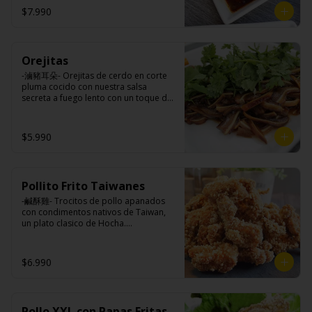
$7.990
Ingredientes:

Panceta de cerdo, cebollín, jengibre, 
ajo, anís, agua, azúcar y salsa de soya.
Orejitas
-滷豬耳朵- Orejitas de cerdo en corte 
pluma cocido con nuestra salsa 
secreta a fuego lento con un toque de 
nuestra exquisita salsa de ajo, aceite 
de sésamo, cebollín, y cilantro.

$5.990
Ingredientes:

Cartílagos de orejas de cerdo, 
Pollito Frito Taiwanes
jengibre, cebollín, salsa de soya, ajo, 
agua, azúcar, bolsa de hierba (canela, 
-鹹酥雞- Trocitos de pollo apanados 
anís, pimienta y comino), mirin (azúcar, 
con condimentos nativos de Taiwan, 
arroz, agua, alcohol) , cilantro, cebollín, 
un plato clasico de Hocha.

aceite de sesamo, salsa de ajo (ajo, 
kétchup, azúcar, salsa de soya y harina 
de arroz).
Ingredientes:

$6.990
Pechuga de pollo con hueso, harina de 
tapioca, ají, pimienta, extracto de 
cerdo, extracto de papaya, salsa de 
soya, soya, varias especias taiwanesas, 
Pollo XXL con Papas Fritas