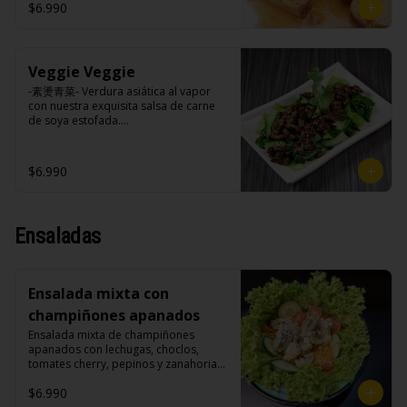
cilantro.

$6.990
Veggie Veggie
Ingredientes:

Tokan (agua desmineralizada, poroto 
-素燙青菜- Verdura asiática al vapor 
de soya, cuajo, azúcar) jengibre, 
con nuestra exquisita salsa de carne 
cebollín, salsa de soya, ajo, agua, 
de soya estofada.

azúcar, canela, anís, pimienta, comino, 
cilantro, cebollín, aceite de sesamo, 
salsa de ajo (ajo, salsa de tomate, 
$6.990
azúcar, salsa de soya y harina de 
Ingredientes:

arroz), cilantro, cebollín, aceite de 
Pak choi, carne de soya, champiñones 
sésamo.
shitake, soya, sal, trigo, condimento 
champiñón (extracto de champiñón 
Ensaladas
taiwanes, extracto de apio, extracto de 
repollo, poroto de soya, comino, 
paprika, pimienta, azúcar), salsa ostra 
vegana (trigo, soya, shitake, sal, maíz), 
Ensalada mixta con
condimento 5 sabores (naranja, 
canela, anís, pimienta y comino), 
champiñones apanados
azúcar, cebolla morada, ajo.
Ensalada mixta de champiñones 
apanados con lechugas, choclos, 
tomates cherry, pepinos y zanahorias.

$6.990
Ingredientes:
