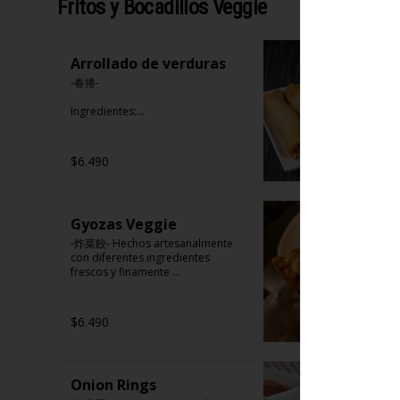
Fritos y Bocadillos Veggie
Arrollado de verduras
-春捲-

Ingredientes:

Repollo, zanahoria, apio, 
pimentón y sal. (Apto para 
veganos)
$6.490
Gyozas Veggie
-炸菜餃- Hechos artesanalmente 
con diferentes ingredientes 
frescos y finamente 
seleccionados. (APTO VEGANO)

$6.490
Ingredientes:

Carne de soya, repollo, zanahoria, 
harina de trigo, condimento de 5 
Onion Rings
sabores (naranja, canela, anís, 