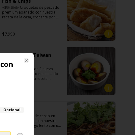
(canela, anís, pimienta y comino), 
Fish & Chips
azúcar, melón taiwanes, ajo).
mirin (azúcar, arroz, agua, 
-炸魚薯條- Croquetas de pescado 
alcohol).
premium apanado con nuestra 
receta de la casa, crocante por 
fuera, suave y jugosa por dentro 
acompañado de papas fritas.

$7.990
Ingredientes:

Pangasius, harina de tapioca, 
Huevo Estilo Taiwan
pimienta sal (pimienta, sal, ajo, 
cebollín, azúcar)

 con
Porcion
Papas fritas: papas, aceite vegetal 
Close
-滷蛋一份- Porción de 3 huevo 
de girasol, almidón de papa, 
cocido a fuego lento en un caldo 
harina de arroz, sal, especies 
sabroso de nuestra receta 
(cúrcuma, pimiento), pimienta sal 
secreta.

(pimienta, sal, ajo, cebollín, 
$5.490
azúcar).
Ingredientes:

Huevos premiums, jengibre, 
Orejitas
Opcional
cebollín, salsa de soya, ajo, agua, 
-滷豬耳朵- Orejitas de cerdo en 
azúcar, mix de hierbas (canela, 
corte pluma cocido con nuestra 
anís, pimienta y comino), mirin 
salsa secreta a fuego lento con un 
(azúcar, arroz, agua, alcohol), 
toque de nuestra exquisita salsa 
salsa ostra vegana (trigo, soya, 