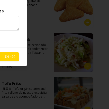
-薯餅- Clásicas croquetas de 
papas al estilo americano.

es
Ingredientes:

$6.990
Papa, aceite de girasol, sal, 
cebolla en polvo, pimienta blanca.
Repollo al wok
-炒高麗菜- Repollo seleccionado 
salteado al wok con condimentos 
y especias nativos de Taiwan. 
$4.490
(APTO VEGANO)

$4.990
Ingredientes:

Repollo, zanahoria, ajo, pimienta, 
sal, cebollín, azúcar.
Tofu Frito
-炸豆腐- Tofu orgánico artesanal 
frito relleno de nuestra exquisita 
salsa de ajo acompañado de 
pickles hechos con nuestra receta 
secreta.
