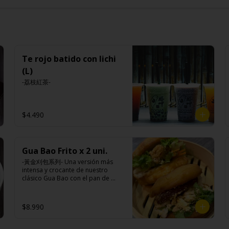
Te rojo batido con lichi
(L)
-荔枝紅茶-
$4.490
Gua Bao Frito x 2 uni.
-黃金刈包系列- Una versión más 
intensa y crocante de nuestro 
clásico Gua Bao con el pan de 
bollo dorado y crujiente por fuera, 
suave por dentro, con los rellenos 
especiales de la casa al gusto.

$8.990
Ingredientes:
