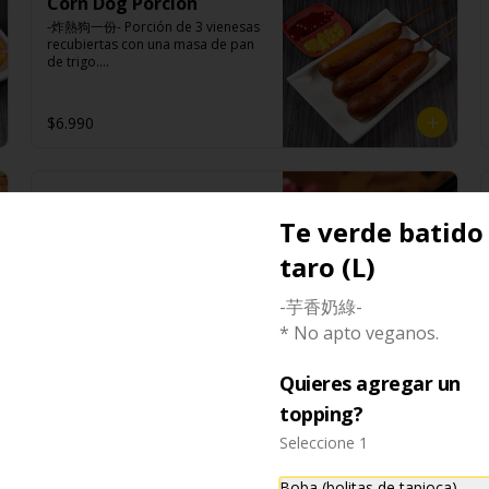
especies orientales, sal, 
Corn Dog Porcion
pimienta sal (pimienta, sal, ajo, 
salsa de ajo (ajo, salsa de tomate, 
cardamomo, pimienta negra, 
cebollín, azúcar).

-炸熱狗一份- Porción de 3 vienesas 
azúcar, salsa de soya y harina de 
pimienta blanca).
Acompañamientos: Arroz, repollo, 
recubiertas con una masa de pan 
tapioca). 

brocoli (o choclo con pepino en su 
de trigo.

Champiñón frito: Champiñones 
reemplazo, consultar 
premiums, pimienta, sal, ajo, 
disponibilidad), zanahoria, ajo, sal, 
cebollín, azúcar, huevo, aceite, 
extracto de champiñón taiwanes, 
Ingredientes:

agua, maicena, harina tapioca, 
$6.990
extracto de apio, extracto de 
Vienesa de pollo/pavo, harina de 
harina trigo, sal, salsa de ajo (ajo, 
repollo, poroto de soya, comino, 
trigo, azúcar, leche, sal, polvo 
salsa de tomate, azúcar, salsa de 
paprika, pimienta, azúcar, huevo, 
hornear, huevo, aceite.
soya y harina de tapioca).

jengibre, cebollín, salsa de soya, 
Tokan: Tofu deshidratado (agua 
ajo, agua, azúcar, mix de hierbas 
Gyozas estilo Taiwan
desmineralizada, poroto de soya, 
(canela, anís, pimienta y comino), 
cuajo, azúcar) jengibre, cebollín, 
de Carne
Te verde batido
mirin (azúcar, arroz, agua, 
salsa de soya, ajo, agua, azúcar, 
alcohol).
-豬肉水餃- Hechos artesanalmente 
mix de hierba (canela, anís, 
taro (L)
con diferentes ingredientes 
pimienta y comino), mirin (azúcar, 
frescos con preparación típica de 
arroz, agua, alcohol) , salsa de ajo 
Taiwan al vapor acompañado de 
-芋香奶綠-
(ajo, salsa de tomate, azúcar, salsa 
$8.990
nuestro exquisito salsa de ajo 
de soya y harina de tapioca).

* No apto veganos.
hecho de casa.

Veggie: Carne de soya, 
condimento champiñón (extracto 
Quieres agregar un
de champiñón taiwanes, extracto 
Kong Ba
de apio, extracto de repollo, 
Ingredientes:

topping?
poroto de soya, comino, paprika, 
-控肉- Pancetas de cerdo 
Carne de cerdo, harina de trigo, 
pimienta, azúcar) , harina de trigo, 
rebanadas, cocinadas a fuego 
repollo, cebollín, sal, pimienta, 
Seleccione 1
pan rallado, maicena, zanahoria 
lento por mas de dos horas a 
salsa de soya, aceite de sésamo, 
salsa de soya, aceite, pimienta sal 
base de condimentos nativos 
condimento 5 sabores (naranja, 
(pimienta, sal, ajo, cebollín, 
Boba (bolitas de tapioca)