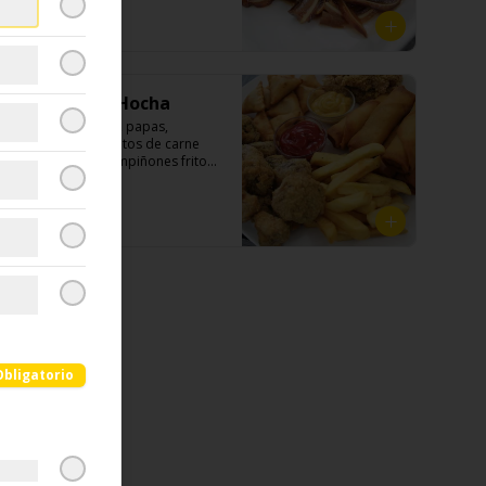
de ajo, aceite de sésamo, cebollín, 
shitake, sal, maíz).
y cilantro.

$5.990
Ingredientes:

Tabla Fritos Hocha
Cartílagos de orejas de cerdo, 
jengibre, cebollín, salsa de soya, 
-炸物拼盤A- Pollito, papas, 
ajo, agua, azúcar, bolsa de hierba 
arrollados, bocaditos de carne 
(canela, anís, pimienta y comino), 
mongoliana y champiñones fritos. 

mirin (azúcar, arroz, agua, alcohol) 
(Foto referencial, favor confirmar 
, cilantro, cebollín, aceite de 
las opciones disponibles según lo 
sesamo, salsa de ajo (ajo, kétchup, 
que indica en esta descripción.)
$18.990
azúcar, salsa de soya y harina de 
arroz).
Obligatorio