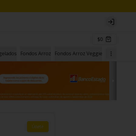
Login
$0
gelados
Fondos Arroz
Fondos Arroz Veggie
Ramen Taiw
Únete