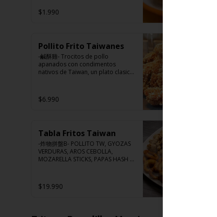
tomate, azúcar, sal, harina de 
$1.990
tapioca).

Hash brown: Papas, aceite de 
girasol, sal, cebolla en polvo, 
Ingredientes:

pimienta blanca, salsa de 
Huevo premium, jengibre, 
tamarindo (limón, salsa de 
cebollín, salsa de soya, ajo, agua, 
Pollito Frito Taiwanes
tomate, azúcar, sal, harina de 
azúcar, bolsa de hierba (canela, 
-鹹酥雞- Trocitos de pollo 
tapioca).
anís, pimienta y comino), mirin 
apanados con condimentos 
(azúcar, arroz, agua, alcohol), 
nativos de Taiwan, un plato clasico 
salsa ostra vegana (trigo, soya, 
de Hocha.

shitake, sal, maíz).
$6.990
Ingredientes:

Pechuga de pollo con hueso, 
harina de tapioca, ají, pimienta, 
extracto de cerdo, extracto de 
Tabla Fritos Taiwan
papaya, salsa de soya, soya, 
varias especias taiwanesas, 
-炸物拼盤B- POLLITO TW, GYOZAS 
pimienta, sal, ajo, cebollín, azúcar.
VERDURAS, AROS CEBOLLA, 
MOZARELLA STICKS, PAPAS HASH 
BROWN.

(Foto referencial, favor confirmar 
las opciones disponibles según lo 
$19.990
que indica en esta descripción.)