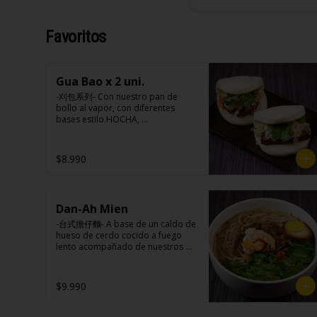
Favoritos
Gua Bao x 2 uni.
-刈包系列- Con nuestro pan de 
bollo al vapor, con diferentes 
bases estilo HOCHA, 
conjuntamente de pickles, maní en 
polvo y un toque de cilantro 
dejando una contextura y aroma 
$8.990
única, es reconocido 
mundialmente este plato típico 
Taiwanés como “La Hamburguesa 
oriental”.

Dan-Ah Mien
-台式擔仔麵- A base de un caldo de 
Ingredientes:

hueso de cerdo cocido a fuego 
Pan bao: Harina de trigo, agua, 
lento acompañado de nuestros 
aceite de palma, levadura, sal.

fideos artesanales frescos, dientes 
Pickles: Repollo, vinagre de vino 
de dragón, salsa Lo Ba, 
blanco, azúcar, melón taiwanes, 
camarones ecuatorianos, medio 
$9.990
ajo.

huevo estilo Taiwan y un toque de 
Rellenos:

cilantro.

Tradicional: Panceta de cerdo, 