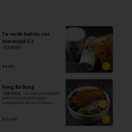
Te verde batido con
maracuyá (L)
-百香果綠茶-
$4.490
Kong Ba Bung
-招牌控肉飯- Con nuestro exquisito 
panceta estofada Kong Ba 
acompañado de arroz blanco, 
verduras salteadas y medio huevo 
al estilo Taiwán.

$10.990
Ingredientes:
