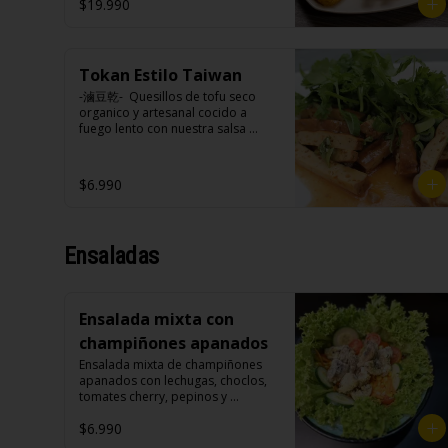
$19.990
(Foto referencial, favor confirmar 
las opciones disponibles según lo 
que indica en esta descripción.)
Tokan Estilo Taiwan
-滷豆乾-  Quesillos de tofu seco 
organico y artesanal cocido a 
fuego lento con nuestra salsa 
secreta sazonado con nuestra 
exquisita salsa de ajo, aceite de 
sesamo, cebollin y cilantro.

$6.990
Ensaladas
Ingredientes:

Tokan (agua desmineralizada, 
poroto de soya, cuajo, azúcar) 
jengibre, cebollín, salsa de soya, 
Ensalada mixta con
ajo, agua, azúcar, canela, anís, 
pimienta, comino, cilantro, 
champiñones apanados
cebollín, aceite de sesamo, salsa 
Ensalada mixta de champiñones 
de ajo (ajo, salsa de tomate, 
apanados con lechugas, choclos, 
azúcar, salsa de soya y harina de 
tomates cherry, pepinos y 
arroz), cilantro, cebollín, aceite de 
zanahorias.

sésamo.
$6.990
Ingredientes:
