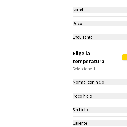
azúcar morena, miel y condimento 
5 sabores (naranja, canela, anís, 
Mitad
pimienta y comino).
Camote Frito
Poco
-炸地瓜- Camotes finamente 
cortadas y sazonadas con 
especias típicas de Taiwan. (APTO 
Endulzante
VEGANO)

$6.990
Elige la
Ingredientes:

temperatura
Camotes, harina de arroz, aceite 
de colza, almidón modificada, 
Seleccione 1
Gyozas de Verdura al
dextrina, sal.
Vapor
Normal con hielo
-素水餃- Hechos artesanalmente 
con diferentes ingredientes 
frescos con preparacion tipico de 
Poco hielo
Taiwan al vapor acompañado de 
$8.990
nuestro exquisito salsa de ajo 
hecho de casa. (APTO VEGANO)

Sin hielo
Papa Fritas
Caliente
Ingredientes:
