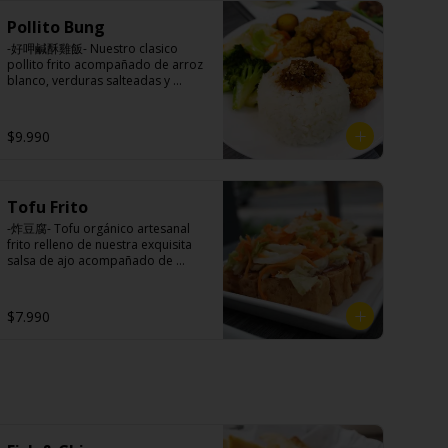
Principal: Panceta de cerdo, 
Pollito Bung
cebollín, jengibre, ajo, anís, agua, 
azúcar y salsa de soya.

-好呷鹹酥雞飯- Nuestro clasico 
Acompañamientos: Arroz, repollo, 
pollito frito acompañado de arroz 
brocoli (o choclo con pepino en su 
blanco, verduras salteadas y 
reemplazo, consultar 
medio huevo al estilo Taiwán.

disponibilidad), zanahoria, ajo, sal, 
extracto de champiñón taiwanes, 
$9.990
extracto de apio, extracto de 
repollo, poroto de soya, comino, 
Ingredientes:

paprika, pimienta, azúcar, huevo, 
Principal: Pechuga de pollo 
jengibre, cebollín, salsa de soya, 
trozado (puede contener huesos), 
ajo, agua, azúcar, mix de hierbas 
Tofu Frito
harina de tapioca, ají, pimienta, 
(canela, anís, pimienta y comino), 
extracto de cerdo, extracto de 
-炸豆腐- Tofu orgánico artesanal 
mirin (azúcar, arroz, agua, 
papaya, salsa de soya, soya, 
frito relleno de nuestra exquisita 
alcohol).
pimienta sal (pimienta, sal, ajo, 
salsa de ajo acompañado de 
cebollín, azúcar).

pickles hechos con nuestra receta 
Acompañamientos: Arroz, repollo, 
secreta.

brocoli (o choclo con pepino en su 
$7.990
reemplazo, consultar 
disponibilidad), zanahoria, ajo, sal, 
extracto de champiñón taiwanes, 
Ingredientes:

extracto de apio, extracto de 
Tofu de poroto de soya, salsa de 
repollo, poroto de soya, comino, 
ajo (ajo, salsa de tomate, azúcar, 
paprika, pimienta, azúcar, huevo, 
sal, salsa de soya y harina de 
jengibre, cebollín, salsa de soya, 
tapioca), pickle (repollo, 
ajo, agua, azúcar, mix de hierbas 
zanahoria, vinagre de vino blanco, 