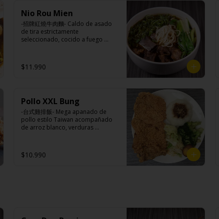
Pan bao: Harina de trigo, agua, 
Nio Rou Mien
aceite de palma, levadura, sal.

Pickles: Repollo, vinagre de vino 
-招牌紅燒牛肉麵- Caldo de asado 
blanco, azúcar, melón taiwanes, 
de tira estrictamente 
ajo.

seleccionado, cocido a fuego 
Rellenos:

lento con condimentos y salsas 
Tradicional: Panceta de cerdo, 
nativas de Taiwán por mas de tres 
cebollín, jengibre, ajo, anís, agua, 
horas acompañando de nuestros 
$11.990
azúcar y salsa de soya.

fideos frescos artesanales.

Loba: Panceta de cerdo, cebollín, 
jengibre, ajo, anís, agua, azúcar, 
salsa de soya, repollo, zanahoria, 
pimienta y sal.

Pollo XXL Bung
Ingredientes:

Chuleta frita: Lomo centro de 
Hueso vacuno, asado de tira, pak 
-台式雞排飯- Mega apanado de 
cerdo, harina de tapioca, ají, 
choi, ajo, cebolla blanca, cebollín, 
pollo estilo Taiwan acompañado 
pimienta, extracto de cerdo, 
jengibre, zanahoria, bolsa de 
de arroz blanco, verduras 
extracto de papaya, salsa de soya, 
hierba (canela, anís, pimienta y 
salteadas y medio huevo estilo 
soya, especias taiwanesas, 
comino), condimento 5 sabores 
Taiwán.

pimienta sal (pimienta, sal, ajo, 
(naranja, canela, anís, pimienta y 
$10.990
cebollín, azúcar), salsa de ajo (ajo, 
comino), aceite de sésamo, 
salsa de tomate, azúcar, salsa de 
azúcar, salsa de soya, salsa de 
soya y harina de tapioca).

poroto (agua, poroto de soya, 
Ingredientes:

Pollito frito: Pechuga de pollo en 
trigo, azúcar, sal), salsa de soya, 
Principal: Pechugas de pollo con 
trosos, harina de tapioca, ají, 
azúcar, salsa satay (aceite de soya, 
hueso, harina de tapioca, ají, 
pimienta, extracto de cerdo, 
pescado seco, jengibre, trigo, 
pimienta, extracto de cerdo, 
extracto de papaya, salsa de soya, 
sésamo, cebollín, polvo coco, ají, 
extracto de papaya, salsa de soya, 
soya, especias taiwanesas, 
camarón, cebolla, maíz, maní, 
soya, especias taiwanesas, 
pimienta, sal, ajo, cebollín, azúcar, 