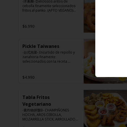
pimienta y comino).
-洋蔥圈- Deliciosos aritos de 
cebolla finamente seleccionados 
fritos al panko. (APTO VEGANO)

$6.990
Ingredientes:

Cebolla, harina de trigo, agua, 
aceite de palma, sal, harina de 
arroz, azúcar, almidón de papa 
Pickle Taiwanes
modificado.
-台式泡菜- Encurtido de repollo y 
zanahoria finamente 
seleccionados con la receta 
secreta del chef.

$4.990
Ingredientes:

Repollo, zanahoria, vinagre de 
vino blanco, azúcar, melón 
Tabla Fritos
taiwanes, ajo.
Vegetariano
-素炸物拼盤B- CHAMPIÑONES 
HOCHA, AROS CEBOLLA, 
MOZARRELLA STICK, ARROLLADOS 
VERDURAS, PAPAS FRITAS.
