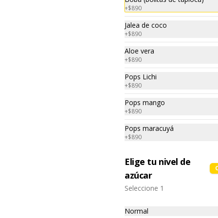
Taiwaneses.

canela, anís, pimienta y comino).
azúcar), salsa de ajo (ajo, salsa de 
+
$890
$7.990
tomate, azúcar, salsa de soya y 
harina de tapioca).

Jalea de coco
Pescado frito: Pangasius, harina 
Ingredientes:

+
$890
de tapioca, pimienta sal (pimienta, 
Panceta de cerdo, cebollín, 
sal, ajo, cebollín, azúcar), salsa de 
Pollo XXL con Papas
jengibre, ajo, anís, agua, azúcar y 
Aloe vera
tamarindo (limón, salsa de 
salsa de soya.
Fritas
+
$890
tomate, azúcar, sal, harina de 
tapioca).

-雞排- Mega apanado de Pechuga 
Hash brown: Papas, aceite de 
de pollo tamaño de la palma de 
Pops Lichi
girasol, sal, cebolla en polvo, 
una mano marinado por 24 horas 
+
$890
pimienta blanca, salsa de 
en nuestra receta de la casa, 
$7.990
tamarindo (limón, salsa de 
crocante por fuera, suave y jugosa 
Pops mango
tomate, azúcar, sal, harina de 
por dentro acompañado de 
+
$890
tapioca).
papas fritas.

Pops maracuyá
Verdura estilo taiwan
+
$890
-燙青菜- Verdura asiática al vapor 
Ingredientes:

con nuestra exquisita salsa de 
Pechuga de pollo con hueso, 
cerdo Lo Ba.

Elige tu nivel de
harina de tapioca, ají, pimienta, 
extracto de cerdo, extracto de 
azúcar
papaya, salsa de soya, soya, 
especias taiwanesas, pimienta, sal, 
$6.990
Seleccione 1
Ingredientes:

ajo, cebollín, azúcar y papas.
Pak choi, loba (panceta de cerdo , 
cebolla morada, ajo, cebolla frita, 
Normal
salsa de soya, azúcar blanca, 