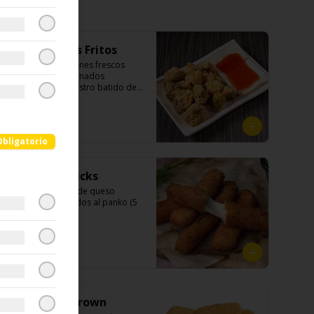
Champiñones Fritos
-鹽酥菇- Champiñones frescos 
finamente seleccionados 
apanados con nuestro batido de 
casa, sazonados con nuestro sal y 
pimienta especial, croncante por 
fuera y jugoso por dentro.

$6.990
Obligatorio
Ingredientes:

Mozarella Sticks
Champiñones, pimienta, sal, ajo, 
cebollín, azúcar), huevo, aceite, 
-起司條- Bastones de queso 
agua, maicena, harina tapioca, 
mozarella rebozados al panko (5 
harina trigo, sal.
unidades.)

$6.990
Ingredientes:

Queso mozzarella, harina de trigo, 
aceite de girasol, almidón, agua, 
sal, especias.
Papas hash brown