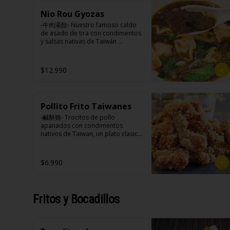
cebollín, jengibre, ajo, anís, agua, 
azúcar y salsa de soya.

Nio Rou Gyozas
Loba: Panceta de cerdo, cebollín, 
Ingredientes:

-牛肉湯餃- Nuestro famoso caldo 
jengibre, ajo, anís, agua, azúcar, 
Panceta de cerdo ,cebolla morada 
de asado de tira con condimentos 
salsa de soya, repollo, zanahoria, 
picada, ajo, cebolla frita, salsa de 
y salsas nativas de Taiwán 
pimienta y sal.

soya, azúcar, azúcar morena, miel 
acompañando de deliciosas 
Chuleta frita: Lomo centro de 
y condimento 5 sabores (naranja, 
gyozas artesanales.

cerdo, harina de tapioca, ají, 
canela, anís, pimienta y comino), 
$12.990
pimienta, extracto de cerdo, 
medio huevo estilo Taiwán (huevo, 
extracto de papaya, salsa de soya, 
jengibre, cebollín, salsa de soya, 
soya, especias taiwanesas, 
ajo, agua, azúcar, bolsa de hierba 
Ingredientes:

pimienta sal (pimienta, sal, ajo, 
(canela, anís, pimienta y comino), 
Hueso vacuno, asado de tira, pak 
cebollín, azúcar), salsa de ajo (ajo, 
mirin (azúcar, arroz, agua, 
Pollito Frito Taiwanes
choi, ajo, cebolla blanca, cebollín, 
salsa de tomate, azúcar, salsa de 
alcohol).

jengibre, zanahoria, bolsa de 
-鹹酥雞- Trocitos de pollo 
soya y harina de tapioca).

Ingredientes caldo:

hierba (canela, anís, pimienta y 
apanados con condimentos 
Pollito frito: Pechuga de pollo en 
Cerdo, sal, Maíz, soya, trigo, pollo, 
comino), condimento 5 sabores 
nativos de Taiwan, un plato clasico 
trosos, harina de tapioca, ají, 
ajo, pimienta, salsa satay (aceite 
(naranja, canela, anís, pimienta y 
de Hocha.

pimienta, extracto de cerdo, 
de soya, Pescado seco, Jengibre, 
comino), aceite de sésamo, 
extracto de papaya, salsa de soya, 
trigo, sésamo, cebollín, polvo 
azúcar, salsa de soya, salsa de 
soya, especias taiwanesas, 
$6.990
coco, ají, camarón, cebolla, maní, 
poroto (agua, poroto de soya, 
Ingredientes:

pimienta, sal, ajo, cebollín, azúcar, 
maíz, especies orientales, sal, 
trigo, azúcar, sal), salsa de soya, 
Pechuga de pollo con hueso, 
salsa de ajo (ajo, salsa de tomate, 
cardamomo, pimienta negra, 
azúcar, salsa satay (aceite de soya, 
harina de tapioca, ají, pimienta, 
azúcar, salsa de soya y harina de 
pimienta blanca).
pescado seco, jengibre, trigo, 
extracto de cerdo, extracto de 
tapioca). 

Fritos y Bocadillos
sésamo, cebollín, polvo coco, ají, 
papaya, salsa de soya, soya, 
Champiñón frito: Champiñones 
camarón, cebolla, maíz, maní, 
varias especias taiwanesas, 
premiums, pimienta, sal, ajo, 
especies orientales, sal, 
pimienta, sal, ajo, cebollín, azúcar.
cebollín, azúcar, huevo, aceite, 
cardamomo, pimienta negra, 
agua, maicena, harina tapioca, 