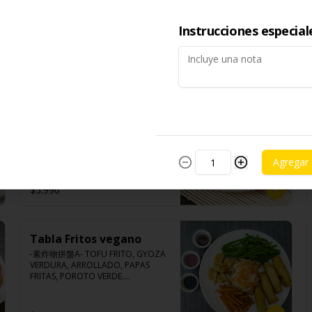
-薯條- Papas finamente cortadas 
Carne de soya, repollo, zanahoria, 
sazonadas con especias tipicas de 
harina de trigo, condimento de 5 
Taiwan. (APTO VEGANO)
sabores (naranja, canela, anís, 
Instrucciones especial
pimienta y comino).
$5.990
Poroto Verdes Fritos
-炸豆子- Porotos verdes 
seleccionados fritos con especias 
de Taiwan. (APTO VEGANO)

Agregar
$5.990
Ingredientes:

Porotos verdes taiwanés, 
pimienta, sal, ajo, cebollín, azúcar.
Tabla Fritos vegano
-素炸物拼盤A- TOFU FRITO, GYOZA 
VERDURA, ARROLLADO, PAPAS 
FRITAS, POROTO VERDE.

(Foto referencial, favor confirmar 
las opciones disponibles según lo 
que indica en esta descripción.)