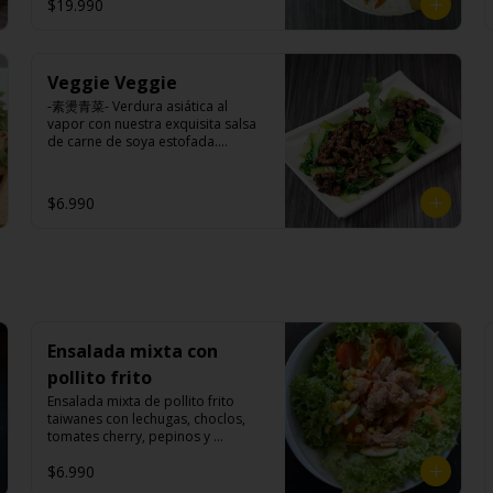
$19.990
Veggie Veggie
-素燙青菜- Verdura asiática al 
vapor con nuestra exquisita salsa 
de carne de soya estofada.

$6.990
Ingredientes:

Pak choi, carne de soya, 
champiñones shitake, soya, sal, 
trigo, condimento champiñón 
(extracto de champiñón taiwanes, 
extracto de apio, extracto de 
repollo, poroto de soya, comino, 
paprika, pimienta, azúcar), salsa 
Ensalada mixta con
ostra vegana (trigo, soya, shitake, 
sal, maíz), condimento 5 sabores 
pollito frito
(naranja, canela, anís, pimienta y 
Ensalada mixta de pollito frito 
comino), azúcar, cebolla morada, 
taiwanes con lechugas, choclos, 
ajo.
tomates cherry, pepinos y 
zanahorias.

$6.990
Ingredientes:
