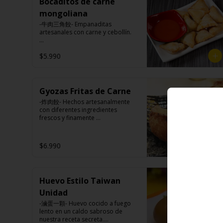
pimienta blanca).

Bocaditos de carne
harina trigo, sal, salsa de ajo (ajo, 
Ingrediente gyozas: Carne de 
salsa de tomate, azúcar, salsa de 
mongoliana
cerdo, harina de trigo, repollo, 
soya y harina de tapioca).

cebollín, sal, pimienta, salsa de 
-牛肉三角餃- Empanaditas 
Tokan: Tofu deshidratado (agua 
soya, aceite de sésamo, 
artesanales con carne y cebollín.

desmineralizada, poroto de soya, 
condimento 5 sabores (naranja, 
cuajo, azúcar) jengibre, cebollín, 
canela, anís, pimienta y comino).
salsa de soya, ajo, agua, azúcar, 
$5.990
Ingredientes:

mix de hierba (canela, anís, 
Masa: harina de trigo, azúcar, sal.

pimienta y comino), mirin (azúcar, 
Relleno: carne de vacuno, carne 
arroz, agua, alcohol) , salsa de ajo 
vegetal, cebolla, cebollín, ají, salsa 
(ajo, salsa de tomate, azúcar, salsa 
de soya, aceite de sesamo, sal, 
Gyozas Fritas de Carne
de soya y harina de tapioca).

azúcar, comino.
Veggie: Carne de soya, 
-炸肉餃- Hechos artesanalmente 
condimento champiñón (extracto 
con diferentes ingredientes 
de champiñón taiwanes, extracto 
frescos y finamente 
de apio, extracto de repollo, 
seleccionados.

poroto de soya, comino, paprika, 
pimienta, azúcar) , harina de trigo, 
$6.990
pan rallado, maicena, zanahoria 
salsa de soya, aceite, pimienta sal 
Ingredientes:

(pimienta, sal, ajo, cebollín, 
Carne de cerdo, harina de trigo, 
azúcar), salsa de ajo (ajo, salsa de 
repollo, cebollín, sal, pimienta, 
tomate, azúcar, salsa de soya y 
Huevo Estilo Taiwan
salsa de soya, aceite de sésamo, 
harina de tapioca).

condimento 5 sabores (naranja, 
Unidad
Pescado frito: Pangasius, harina 
canela, anís, pimienta y comino).
de tapioca, pimienta sal (pimienta, 
-滷蛋一顆- Huevo cocido a fuego 
sal, ajo, cebollín, azúcar), salsa de 
lento en un caldo sabroso de 
tamarindo (limón, salsa de 
nuestra receta secreta.
