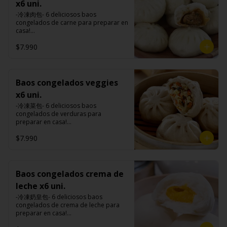
premiums, pimienta, sal, ajo, cebollín, 
de tapioca).

x6 uni.
Tokan: Tofu deshidratado (agua 
comino), mirin (azúcar, arroz, agua, 
azúcar, huevo, aceite, agua, maicena, 
Veggie: Carne de soya, condimento 
desmineralizada, poroto de soya, 
alcohol) , salsa de ajo (ajo, salsa de 
-冷凍肉包- 6 deliciosos baos 
harina tapioca, harina trigo, sal, salsa 
champiñón (extracto de champiñón 
cuajo, azúcar) jengibre, cebollín, salsa 
tomate, azúcar, salsa de soya y harina 
congelados de carne para preparar en 
de ajo (ajo, salsa de tomate, azúcar, 
taiwanes, extracto de apio, extracto de 
de soya, ajo, agua, azúcar, mix de 
de tapioca).

casa!

salsa de soya y harina de tapioca).

repollo, poroto de soya, comino, 
hierba (canela, anís, pimienta y 
Veggie: Carne de soya, condimento 
Tokan: Tofu deshidratado (agua 
paprika, pimienta, azúcar) , harina de 
comino), mirin (azúcar, arroz, agua, 
$7.990
champiñón (extracto de champiñón 
Formas de preparación:

desmineralizada, poroto de soya, 
trigo, pan rallado, maicena, zanahoria 
alcohol) , salsa de ajo (ajo, salsa de 
taiwanes, extracto de apio, extracto de 
- Vaporera: Sin descongelar, poner los 
cuajo, azúcar) jengibre, cebollín, salsa 
salsa de soya, aceite, pimienta sal 
tomate, azúcar, salsa de soya y harina 
repollo, poroto de soya, comino, 
baos en una vaporera, cuando hierve 
de soya, ajo, agua, azúcar, mix de 
(pimienta, sal, ajo, cebollín, azúcar), 
de tapioca).

paprika, pimienta, azúcar) , harina de 
el agua bajar el fuego a medio, 
hierba (canela, anís, pimienta y 
salsa de ajo (ajo, salsa de tomate, 
Veggie: Carne de soya, condimento 
trigo, pan rallado, maicena, zanahoria 
durante 10-15 minutos.

comino), mirin (azúcar, arroz, agua, 
Baos congelados veggies
azúcar, salsa de soya y harina de 
champiñón (extracto de champiñón 
salsa de soya, aceite, pimienta sal 
- Al sartén: Sin descongelar, poner los 
alcohol) , salsa de ajo (ajo, salsa de 
tapioca).

taiwanes, extracto de apio, extracto de 
x6 uni.
(pimienta, sal, ajo, cebollín, azúcar), 
baos en un sartén con aceite caliente, 
tomate, azúcar, salsa de soya y harina 
Pescado frito: Pangasius, harina de 
repollo, poroto de soya, comino, 
salsa de ajo (ajo, salsa de tomate, 
colocar 100 ml. de agua al sartén o 
de tapioca).

-冷凍菜包- 6 deliciosos baos 
tapioca, pimienta sal (pimienta, sal, 
paprika, pimienta, azúcar) , harina de 
azúcar, salsa de soya y harina de 
hasta cubrir 1/3 de los baos y taparlo 
Veggie: Carne de soya, condimento 
congelados de verduras para 
ajo, cebollín, azúcar), salsa de 
trigo, pan rallado, maicena, zanahoria 
tapioca).

de inmediato, cocinar a fuego alto por 
champiñón (extracto de champiñón 
preparar en casa!

tamarindo (limón, salsa de tomate, 
salsa de soya, aceite, pimienta sal 
Hash brown: Papas, aceite de girasol, 
8-10 minutos hasta que el agua esté 
taiwanes, extracto de apio, extracto de 
ingredientes del relleno: Repollo, 
azúcar, sal, harina de tapioca).

(pimienta, sal, ajo, cebollín, azúcar), 
sal, cebolla en polvo, pimienta blanca, 
completamente evaporizado y la base 
$7.990
repollo, poroto de soya, comino, 
zanahoria, apio, cebollín, shitake, oreja 
Hash brown: Papas, aceite de girasol, 
salsa de ajo (ajo, salsa de tomate, 
salsa de tamarindo (limón, salsa de 
de los baos estén doradas.

paprika, pimienta, azúcar) , harina de 
de judas y algas. (Apto para veganos)

sal, cebolla en polvo, pimienta blanca, 
azúcar, salsa de soya y harina de 
tomate, azúcar, sal, harina de tapioca).
- Microondas: Sin descongelar, poner 
trigo, pan rallado, maicena, zanahoria 
salsa de tamarindo (limón, salsa de 
tapioca).

los baos en un plato , poner un poco 
salsa de soya, aceite, pimienta sal 
Formas de preparación:

tomate, azúcar, sal, harina de tapioca).
Pescado frito: Pangasius, harina de 
de agua en un bowl de porcelana y 
(pimienta, sal, ajo, cebollín, azúcar), 
- Vaporera: Sin descongelar, poner los 
Baos congelados crema de
tapioca, pimienta sal (pimienta, sal, 
meter el plato con bao y el bowl con 
salsa de ajo (ajo, salsa de tomate, 
baos en una vaporera, cuando hierve 
ajo, cebollín, azúcar), salsa de 
agua al microondas con la tapa 
leche x6 uni.
azúcar, salsa de soya y harina de 
el agua bajar el fuego a medio, 
tamarindo (limón, salsa de tomate, 
durante 2-3 minutos a una potencia de 
tapioca).

durante 10-15 minutos.

-冷凍奶皇包- 6 deliciosos baos 
azúcar, sal, harina de tapioca).

700w.
Hash brown: Papas, aceite de girasol, 
- Al sartén: Sin descongelar, poner los 
congelados de crema de leche para 
Hash brown: Papas, aceite de girasol, 
sal, cebolla en polvo, pimienta blanca, 
baos en un sartén con aceite caliente, 
preparar en casa!

sal, cebolla en polvo, pimienta blanca, 
salsa de tamarindo (limón, salsa de 
colocar 100 ml. de agua al sartén o 
(Apto para vegetarianos)

salsa de tamarindo (limón, salsa de 