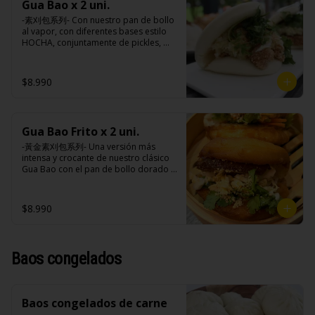
extracto de cerdo, extracto de papaya, 
Gua Bao x 2 uni.
cebollín, jengibre, ajo, anís, agua, 
salsa de soya, soya, especias 
azúcar y salsa de soya.

-素刈包系列- Con nuestro pan de bollo 
taiwanesas, pimienta sal (pimienta, sal, 
Loba: Panceta de cerdo, cebollín, 
al vapor, con diferentes bases estilo 
ajo, cebollín, azúcar), salsa de ajo (ajo, 
jengibre, ajo, anís, agua, azúcar, salsa 
HOCHA, conjuntamente de pickles, 
salsa de tomate, azúcar, salsa de soya 
de soya, repollo, zanahoria, pimienta y 
maní en polvo y un toque de cilantro 
y harina de tapioca).

sal.

dejando una contextura y aroma única, 
Pollito frito: Pechuga de pollo en 
Chuleta frita: Lomo centro de cerdo, 
es reconocido mundialmente este 
$8.990
trosos, harina de tapioca, ají, pimienta, 
harina de tapioca, ají, pimienta, 
plato típico Taiwanés como “La 
extracto de cerdo, extracto de papaya, 
extracto de cerdo, extracto de papaya, 
Hamburguesa oriental”.

salsa de soya, soya, especias 
salsa de soya, soya, especias 
taiwanesas, pimienta, sal, ajo, cebollín, 
taiwanesas, pimienta sal (pimienta, sal, 
azúcar, salsa de ajo (ajo, salsa de 
ajo, cebollín, azúcar), salsa de ajo (ajo, 
Gua Bao Frito x 2 uni.
Ingredientes:

tomate, azúcar, salsa de soya y harina 
salsa de tomate, azúcar, salsa de soya 
Pan bao: Harina de trigo, agua, aceite 
-黃金素刈包系列- Una versión más 
de tapioca). 

y harina de tapioca).

de palma, levadura, sal.

intensa y crocante de nuestro clásico 
Champiñón frito: Champiñones 
Pollito frito: Pechuga de pollo en 
Pickles: Repollo, vinagre de vino 
Gua Bao con el pan de bollo dorado y 
premiums, pimienta, sal, ajo, cebollín, 
trosos, harina de tapioca, ají, pimienta, 
blanco, azúcar, melón taiwanes, ajo.

crujiente por fuera, suave por dentro, 
azúcar, huevo, aceite, agua, maicena, 
extracto de cerdo, extracto de papaya, 
Rellenos:

con los rellenos veggies especiales de 
harina tapioca, harina trigo, sal, salsa 
salsa de soya, soya, especias 
Champiñón frito: Champiñones 
la casa al gusto.

de ajo (ajo, salsa de tomate, azúcar, 
$8.990
taiwanesas, pimienta, sal, ajo, cebollín, 
premiums, pimienta, sal, ajo, cebollín, 
salsa de soya y harina de tapioca).

azúcar, salsa de ajo (ajo, salsa de 
azúcar, huevo, aceite, agua, maicena, 
Tokan: Tofu deshidratado (agua 
tomate, azúcar, salsa de soya y harina 
harina tapioca, harina trigo, sal, salsa 
Ingredientes:

desmineralizada, poroto de soya, 
de tapioca). 

de ajo (ajo, salsa de tomate, azúcar, 
Pan bao: Harina de trigo, agua, aceite 
cuajo, azúcar) jengibre, cebollín, salsa 
Champiñón frito: Champiñones 
Baos congelados
salsa de soya y harina de tapioca).

de palma, levadura, sal.

de soya, ajo, agua, azúcar, mix de 
premiums, pimienta, sal, ajo, cebollín, 
Tokan: Tofu deshidratado (agua 
Pickles: Repollo, vinagre de vino 
hierba (canela, anís, pimienta y 
azúcar, huevo, aceite, agua, maicena, 
desmineralizada, poroto de soya, 
blanco, azúcar, melón taiwanes, ajo.

comino), mirin (azúcar, arroz, agua, 
harina tapioca, harina trigo, sal, salsa 
cuajo, azúcar) jengibre, cebollín, salsa 
Rellenos:

alcohol) , salsa de ajo (ajo, salsa de 
de ajo (ajo, salsa de tomate, azúcar, 
de soya, ajo, agua, azúcar, mix de 
Baos congelados de carne
Champiñón frito: Champiñones 
tomate, azúcar, salsa de soya y harina 
salsa de soya y harina de tapioca).

hierba (canela, anís, pimienta y 