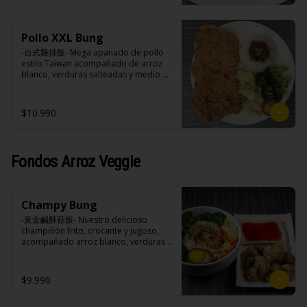
negra, pimienta blanca.

Ingredientes:

Acompañamientos: Arroz, repollo, 
Principal: Pechuga de pollo trozado 
brocoli (o choclo con pepino en su 
(puede contener huesos), harina de 
reemplazo, consultar disponibilidad), 
Pollo XXL Bung
tapioca, ají, pimienta, extracto de 
zanahoria, ajo, sal, extracto de 
cerdo, extracto de papaya, salsa de 
-台式雞排飯- Mega apanado de pollo 
champiñón taiwanes, extracto de apio, 
soya, soya, pimienta sal (pimienta, sal, 
estilo Taiwan acompañado de arroz 
extracto de repollo, poroto de soya, 
ajo, cebollín, azúcar).

blanco, verduras salteadas y medio 
comino, paprika, pimienta, azúcar, 
Acompañamientos: Arroz, repollo, 
huevo estilo Taiwán.

huevo, jengibre, cebollín, salsa de 
brocoli (o choclo con pepino en su 
soya, ajo, agua, azúcar, mix de hierbas 
reemplazo, consultar disponibilidad), 
$10.990
(canela, anís, pimienta y comino), mirin 
zanahoria, ajo, sal, extracto de 
(azúcar, arroz, agua, alcohol).
champiñón taiwanes, extracto de apio, 
Ingredientes:

extracto de repollo, poroto de soya, 
Principal: Pechugas de pollo con 
comino, paprika, pimienta, azúcar, 
hueso, harina de tapioca, ají, pimienta, 
Fondos Arroz Veggie
huevo, jengibre, cebollín, salsa de 
extracto de cerdo, extracto de papaya, 
soya, ajo, agua, azúcar, mix de hierbas 
salsa de soya, soya, especias 
(canela, anís, pimienta y comino), mirin 
taiwanesas, pimienta sal (pimienta, sal, 
(azúcar, arroz, agua, alcohol).
ajo, cebollín, azúcar).

Champy Bung
Acompañamientos: Arroz, repollo, 
brocoli (o choclo con pepino en su 
-黃金鹹酥菇飯- Nuestro delicioso 
reemplazo, consultar disponibilidad), 
champiñón frito, crocante y jugoso, 
zanahoria, ajo, sal, extracto de 
acompañado arroz blanco, verduras 
champiñón taiwanes, extracto de apio, 
salteadas y opción de agregar medio 
extracto de repollo, poroto de soya, 
huevo estilo Taiwán. (Apto 
comino, paprika, pimienta, azúcar, 
vegetarianos).

$9.990
huevo, jengibre, cebollín, salsa de 
soya, ajo, agua, azúcar, mix de hierbas 
(canela, anís, pimienta y comino), mirin 