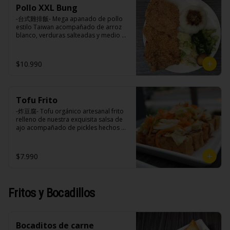
soya, soya, varias especias taiwanesas, 
azúcar, sal, harina de tapioca).

huevo, jengibre, cebollín, salsa de 
Pollo XXL Bung
pimienta, sal, ajo, cebollín, azúcar.
Hash brown: Papas, aceite de girasol, 
soya, ajo, agua, azúcar, mix de hierbas 
-台式雞排飯- Mega apanado de pollo 
sal, cebolla en polvo, pimienta blanca, 
(canela, anís, pimienta y comino), mirin 
estilo Taiwan acompañado de arroz 
salsa de tamarindo (limón, salsa de 
(azúcar, arroz, agua, alcohol).
blanco, verduras salteadas y medio 
tomate, azúcar, sal, harina de tapioca).
huevo estilo Taiwán.

$10.990
Ingredientes:

Principal: Pechugas de pollo con 
hueso, harina de tapioca, ají, pimienta, 
Tofu Frito
extracto de cerdo, extracto de papaya, 
salsa de soya, soya, especias 
-炸豆腐- Tofu orgánico artesanal frito 
taiwanesas, pimienta sal (pimienta, sal, 
relleno de nuestra exquisita salsa de 
ajo, cebollín, azúcar).

ajo acompañado de pickles hechos 
Acompañamientos: Arroz, repollo, 
con nuestra receta secreta.

brocoli (o choclo con pepino en su 
reemplazo, consultar disponibilidad), 
$7.990
zanahoria, ajo, sal, extracto de 
champiñón taiwanes, extracto de apio, 
Ingredientes:

extracto de repollo, poroto de soya, 
Tofu de poroto de soya, salsa de ajo 
comino, paprika, pimienta, azúcar, 
(ajo, salsa de tomate, azúcar, sal, salsa 
Fritos y Bocadillos
huevo, jengibre, cebollín, salsa de 
de soya y harina de tapioca), pickle 
soya, ajo, agua, azúcar, mix de hierbas 
(repollo, zanahoria, vinagre de vino 
(canela, anís, pimienta y comino), mirin 
blanco, azúcar, melón taiwanes, ajo).
(azúcar, arroz, agua, alcohol).
Bocaditos de carne