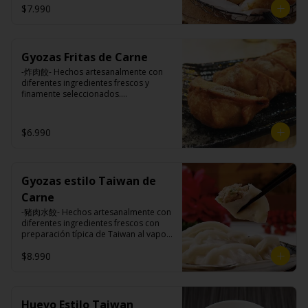
$7.990
Ingredientes:

Pangasius, harina de tapioca, pimienta 
Gyozas Fritas de Carne
sal (pimienta, sal, ajo, cebollín, azúcar)

Papas fritas: papas, aceite vegetal de 
-炸肉餃- Hechos artesanalmente con 
girasol, almidón de papa, harina de 
diferentes ingredientes frescos y 
arroz, sal, especies (cúrcuma, 
finamente seleccionados.

pimiento), pimienta sal (pimienta, sal, 
ajo, cebollín, azúcar).
$6.990
Ingredientes:

Carne de cerdo, harina de trigo, 
repollo, cebollín, sal, pimienta, salsa 
de soya, aceite de sésamo, 
Gyozas estilo Taiwan de
condimento 5 sabores (naranja, 
canela, anís, pimienta y comino).
Carne
-豬肉水餃- Hechos artesanalmente con 
diferentes ingredientes frescos con 
preparación típica de Taiwan al vapor 
acompañado de nuestro exquisito 
$8.990
salsa de ajo hecho de casa.

Ingredientes:

Huevo Estilo Taiwan