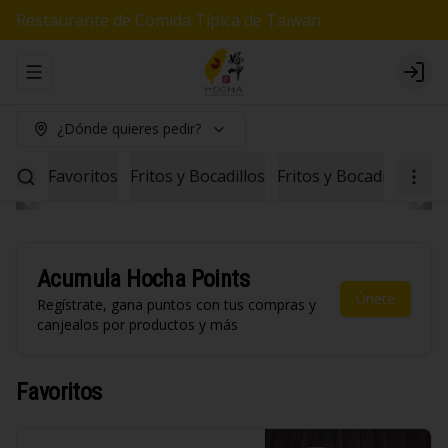
Restaurante de Comida Típica de Taiwan
Abrir menu de navegación
Logi
¿Dónde quieres pedir?
Favoritos
Fritos y Bocadillos
Fritos y Bocadillos Veg
Acumula
Hocha Points
Únete
Regístrate, gana puntos con tus compras y
canjealos por productos y más
Favoritos