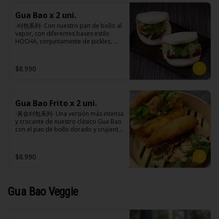
sodio, antioxidantes (BHA, 
(maravilla, soya), azúcar, sal, cebolla, 
propligalato),EDTA disódico cálcico.
acido cítrico, vinagre do vino blanco, 
Gua Bao x 2 uni.
ajo, almidón de papa modificado, 
-刈包系列- Con nuestro pan de bollo al 
acido ascórbico, perejil, goma xantán, 
vapor, con diferentes bases estilo 
pimienta negra, colorante natural 
HOCHA, conjuntamente de pickles, 
(curcuma), saborizante natural, 
maní en polvo y un toque de cilantro 
sorbato de potasio, benzoato de 
dejando una contextura y aroma única, 
sodio, antioxidantes (BHA, 
es reconocido mundialmente este 
propligalato),EDTA disódico cálcico.
$8.990
plato típico Taiwanés como “La 
Hamburguesa oriental”.

Gua Bao Frito x 2 uni.
Ingredientes:

Pan bao: Harina de trigo, agua, aceite 
-黃金刈包系列- Una versión más intensa 
de palma, levadura, sal.

y crocante de nuestro clásico Gua Bao 
Pickles: Repollo, vinagre de vino 
con el pan de bollo dorado y crujiente 
blanco, azúcar, melón taiwanes, ajo.

por fuera, suave por dentro, con los 
Rellenos:

rellenos especiales de la casa al gusto.

Tradicional: Panceta de cerdo, 
$8.990
cebollín, jengibre, ajo, anís, agua, 
azúcar y salsa de soya.

Ingredientes:

Loba: Panceta de cerdo, cebollín, 
Pan bao: Harina de trigo, agua, aceite 
jengibre, ajo, anís, agua, azúcar, salsa 
de palma, levadura, sal.

Gua Bao Veggie
de soya, repollo, zanahoria, pimienta y 
Pickles: Repollo, vinagre de vino 
sal.

blanco, azúcar, melón taiwanes, ajo.

Chuleta frita: Lomo centro de cerdo, 
Rellenos:

harina de tapioca, ají, pimienta, 
Tradicional: Panceta de cerdo, 