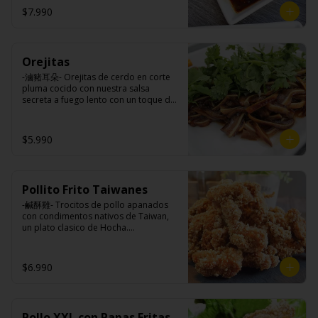
$7.990
Ingredientes:

Panceta de cerdo, cebollín, jengibre, 
ajo, anís, agua, azúcar y salsa de soya.
Orejitas
-滷豬耳朵- Orejitas de cerdo en corte 
pluma cocido con nuestra salsa 
secreta a fuego lento con un toque de 
nuestra exquisita salsa de ajo, aceite 
de sésamo, cebollín, y cilantro.

$5.990
Ingredientes:

Cartílagos de orejas de cerdo, 
Pollito Frito Taiwanes
jengibre, cebollín, salsa de soya, ajo, 
agua, azúcar, bolsa de hierba (canela, 
-鹹酥雞- Trocitos de pollo apanados 
anís, pimienta y comino), mirin (azúcar, 
con condimentos nativos de Taiwan, 
arroz, agua, alcohol) , cilantro, cebollín, 
un plato clasico de Hocha.

aceite de sesamo, salsa de ajo (ajo, 
kétchup, azúcar, salsa de soya y harina 
de arroz).
Ingredientes:

$6.990
Pechuga de pollo con hueso, harina de 
tapioca, ají, pimienta, extracto de 
cerdo, extracto de papaya, salsa de 
soya, soya, varias especias taiwanesas, 
Pollo XXL con Papas Fritas