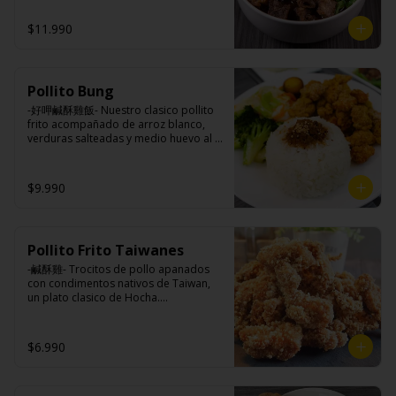
azúcar, salsa de soya, salsa de poroto 
tres horas acompañando de nuestros 
azúcar, huevo, aceite, agua, maicena, 
(agua, poroto de soya, trigo, azúcar, 
fideos frescos artesanales.

harina tapioca, harina trigo, sal, salsa 
$11.990
sal), salsa de soya, azúcar, salsa satay 
de ajo (ajo, salsa de tomate, azúcar, 
(aceite de soya, pescado seco, 
salsa de soya y harina de tapioca).

jengibre, trigo, sésamo, cebollín, polvo 
Tokan: Tofu deshidratado (agua 
coco, ají, camarón, cebolla, maíz, maní, 
Ingredientes:

desmineralizada, poroto de soya, 
especies orientales, sal, cardamomo, 
Pollito Bung
Hueso vacuno, asado de tira, pak choi, 
cuajo, azúcar) jengibre, cebollín, salsa 
pimienta negra, pimienta blanca).

ajo, cebolla blanca, cebollín, jengibre, 
de soya, ajo, agua, azúcar, mix de 
-好呷鹹酥雞飯- Nuestro clasico pollito 
Ingrediente gyozas: Carne de cerdo, 
zanahoria, bolsa de hierba (canela, 
hierba (canela, anís, pimienta y 
frito acompañado de arroz blanco, 
harina de trigo, repollo, cebollín, sal, 
anís, pimienta y comino), condimento 5 
comino), mirin (azúcar, arroz, agua, 
verduras salteadas y medio huevo al 
pimienta, salsa de soya, aceite de 
sabores (naranja, canela, anís, 
alcohol) , salsa de ajo (ajo, salsa de 
estilo Taiwán.

sésamo, condimento 5 sabores 
pimienta y comino), aceite de sésamo, 
tomate, azúcar, salsa de soya y harina 
(naranja, canela, anís, pimienta y 
azúcar, salsa de soya, salsa de poroto 
de tapioca).

$9.990
comino).
(agua, poroto de soya, trigo, azúcar, 
Veggie: Carne de soya, condimento 
sal), salsa de soya, azúcar, salsa satay 
champiñón (extracto de champiñón 
Ingredientes:

(aceite de soya, pescado seco, 
taiwanes, extracto de apio, extracto de 
Principal: Pechuga de pollo trozado 
jengibre, trigo, sésamo, cebollín, polvo 
repollo, poroto de soya, comino, 
(puede contener huesos), harina de 
coco, ají, camarón, cebolla, maíz, maní, 
Pollito Frito Taiwanes
paprika, pimienta, azúcar) , harina de 
tapioca, ají, pimienta, extracto de 
especies orientales, sal, cardamomo, 
trigo, pan rallado, maicena, zanahoria 
cerdo, extracto de papaya, salsa de 
-鹹酥雞- Trocitos de pollo apanados 
pimienta negra, pimienta blanca).
salsa de soya, aceite, pimienta sal 
soya, soya, pimienta sal (pimienta, sal, 
con condimentos nativos de Taiwan, 
(pimienta, sal, ajo, cebollín, azúcar), 
ajo, cebollín, azúcar).

un plato clasico de Hocha.

salsa de ajo (ajo, salsa de tomate, 
Acompañamientos: Arroz, repollo, 
azúcar, salsa de soya y harina de 
brocoli (o choclo con pepino en su 
tapioca).

reemplazo, consultar disponibilidad), 
Ingredientes:

$6.990
Pescado frito: Pangasius, harina de 
zanahoria, ajo, sal, extracto de 
Pechuga de pollo con hueso, harina de 
tapioca, pimienta sal (pimienta, sal, 
champiñón taiwanes, extracto de apio, 
tapioca, ají, pimienta, extracto de 
ajo, cebollín, azúcar), salsa de 
extracto de repollo, poroto de soya, 
cerdo, extracto de papaya, salsa de 
tamarindo (limón, salsa de tomate, 
comino, paprika, pimienta, azúcar, 