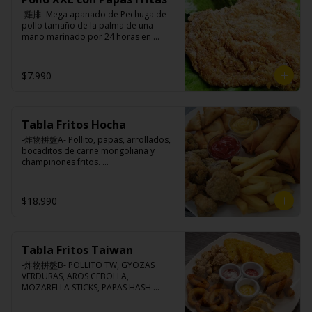
pimienta, sal, ajo, cebollín, azúcar.
-雞排- Mega apanado de Pechuga de 
pollo tamaño de la palma de una 
mano marinado por 24 horas en 
nuestra receta de la casa, crocante por 
fuera, suave y jugosa por dentro 
acompañado de papas fritas.

$7.990
Ingredientes:

Tabla Fritos Hocha
Pechuga de pollo con hueso, harina de 
tapioca, ají, pimienta, extracto de 
-炸物拼盤A- Pollito, papas, arrollados, 
cerdo, extracto de papaya, salsa de 
bocaditos de carne mongoliana y 
soya, soya, especias taiwanesas, 
champiñones fritos. 

pimienta, sal, ajo, cebollín, azúcar y 
(Foto referencial, favor confirmar las 
papas.
opciones disponibles según lo que 
indica en esta descripción.)
$18.990
Tabla Fritos Taiwan
-炸物拼盤B- POLLITO TW, GYOZAS 
VERDURAS, AROS CEBOLLA, 
MOZARELLA STICKS, PAPAS HASH 
BROWN.

(Foto referencial, favor confirmar las 