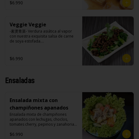
cilantro.

$6.990
Veggie Veggie
Ingredientes:

Tokan (agua desmineralizada, poroto 
-素燙青菜- Verdura asiática al vapor 
de soya, cuajo, azúcar) jengibre, 
con nuestra exquisita salsa de carne 
cebollín, salsa de soya, ajo, agua, 
de soya estofada.

azúcar, canela, anís, pimienta, comino, 
cilantro, cebollín, aceite de sesamo, 
salsa de ajo (ajo, salsa de tomate, 
$6.990
azúcar, salsa de soya y harina de 
Ingredientes:

arroz), cilantro, cebollín, aceite de 
Pak choi, carne de soya, champiñones 
sésamo.
shitake, soya, sal, trigo, condimento 
champiñón (extracto de champiñón 
Ensaladas
taiwanes, extracto de apio, extracto de 
repollo, poroto de soya, comino, 
paprika, pimienta, azúcar), salsa ostra 
vegana (trigo, soya, shitake, sal, maíz), 
Ensalada mixta con
condimento 5 sabores (naranja, 
canela, anís, pimienta y comino), 
champiñones apanados
azúcar, cebolla morada, ajo.
Ensalada mixta de champiñones 
apanados con lechugas, choclos, 
tomates cherry, pepinos y zanahorias.

$6.990
Ingredientes:
