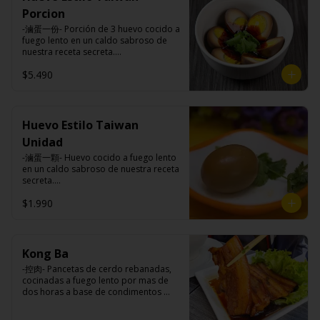
Carne de cerdo, harina de trigo, 
Porcion
repollo, cebollín, sal, pimienta, salsa 
de soya, aceite de sésamo, 
-滷蛋一份- Porción de 3 huevo cocido a 
condimento 5 sabores (naranja, 
fuego lento en un caldo sabroso de 
canela, anís, pimienta y comino).
nuestra receta secreta.

$5.490
Ingredientes:

Huevos premiums, jengibre, cebollín, 
salsa de soya, ajo, agua, azúcar, mix 
Huevo Estilo Taiwan
de hierbas (canela, anís, pimienta y 
Unidad
comino), mirin (azúcar, arroz, agua, 
alcohol), salsa ostra vegana (trigo, 
-滷蛋一顆- Huevo cocido a fuego lento 
soya, shitake, sal, maíz).
en un caldo sabroso de nuestra receta 
secreta.

$1.990
Ingredientes:

Huevo premium, jengibre, cebollín, 
salsa de soya, ajo, agua, azúcar, bolsa 
Kong Ba
de hierba (canela, anís, pimienta y 
-控肉- Pancetas de cerdo rebanadas, 
comino), mirin (azúcar, arroz, agua, 
cocinadas a fuego lento por mas de 
alcohol), salsa ostra vegana (trigo, 
dos horas a base de condimentos 
soya, shitake, sal, maíz).
nativos Taiwaneses.
