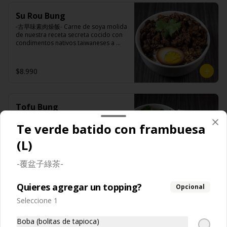
(azúcar, arroz, agua, alcohol).
Ingredientes:

Su Rou Bung
Principal: Champiñones premiums, 
pimienta sal (pimienta, sal, ajo, 
-古早味素肉燥飯- Carne de soya molida 
cebollín, azúcar), huevo, aceite, agua, 
de nuestra receta secreta cocido con 
maicena, harina tapioca, harina trigo, 
condimentos nativos taiwaneses a 
sal.

fuego lento sobrepuesto en arroz 
Acompañamientos: Arroz, repollo, 
blanco y opcion de agregar medio 
brocoli (o choclo con pepino en su 
huevo estilo Taiwán. (APTO VEGANO)

$8.990
reemplazo, consultar disponibilidad), 
zanahoria, ajo, sal, extracto de 
champiñón taiwanes, extracto de apio, 
extracto de repollo, poroto de soya, 
Ingredientes:

comino, paprika, pimienta, azúcar, 
Tofu Bung
Principal: Carne de soya, champiñón 
huevo, jengibre, cebollín, salsa de 
shitake, ajo, cebolla morada, salsa de 
-台式泡菜炸豆腐飯- Tofu organico 
soya, ajo, agua, azúcar, mix de hierbas 
soya, sal, trigo, azúcar, condimento 
Te verde batido con frambuesa
artesanal frito relleno de nuestra 
(canela, anís, pimienta y comino), mirin 
champiñón (extracto de champiñón 
exquisita salsa de ajo acompañado de 
(azúcar, arroz, agua, alcohol).
taiwanes, extracto de apio, extracto de 
(L)
pickles, arroz blanco, verduras 
repollo, poroto de soya, comino, 
salteadas y opcion de agregar medio 
paprika, pimienta, azúcar), salsa ostra 
huevo estilo Taiwán. (APTO VEGANO)

$10.990
-覆盆子綠茶-
vegana (trigo, soya, shitake, sal, maíz), 
condimento 5 sabores (naranja, 
canela, anís, pimienta y comino).

Quieres agregar un topping?
Opcional
Acompañamientos: Arroz, repollo, 
Ingredientes:

brocoli (o choclo con pepino en su 
Veggie Bung
Principal: Tofu de poroto de soya, 
Seleccione 1
reemplazo, consultar disponibilidad), 
salsa de ajo (ajo, salsa de tomate, 
-香酥素肉排飯- Deliciosa carne de soya 
zanahoria, ajo, sal, extracto de 
azúcar, sal, salsa de soya y harina de 
elaborada artesanalmente con nuestra 
Boba (bolitas de tapioca)
champiñón taiwanes, extracto de apio, 
tapioca), pickle (repollo, zanahoria, 
receta secreta junto con zanahorias 