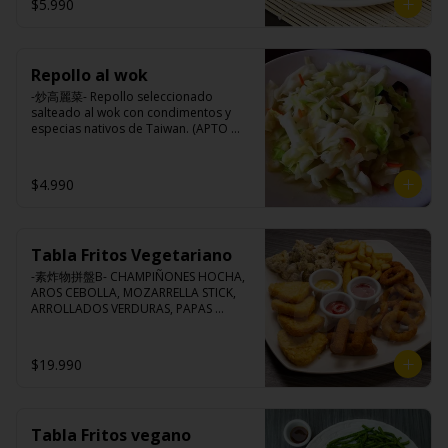
$5.990
Ingredientes:

Porotos verdes taiwanés, pimienta, sal, 
ajo, cebollín, azúcar.
Repollo al wok
-炒高麗菜- Repollo seleccionado 
salteado al wok con condimentos y 
especias nativos de Taiwan. (APTO 
VEGANO)

$4.990
Ingredientes:

Repollo, zanahoria, ajo, pimienta, sal, 
cebollín, azúcar.
Tabla Fritos Vegetariano
-素炸物拼盤B- CHAMPIÑONES HOCHA, 
AROS CEBOLLA, MOZARRELLA STICK, 
ARROLLADOS VERDURAS, PAPAS 
FRITAS.

(Foto referencial, favor confirmar las 
opciones disponibles según lo que 
$19.990
indica en esta descripción.)
Tabla Fritos vegano