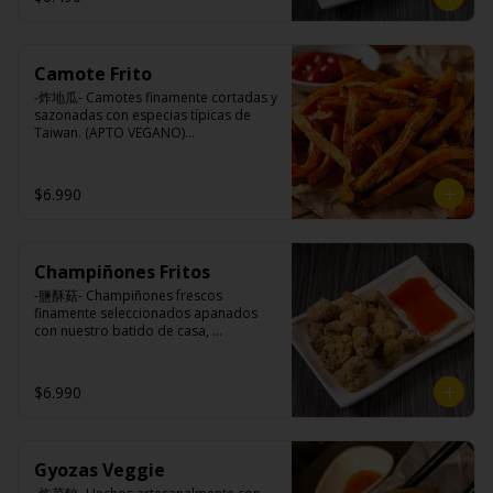
Camote Frito
-炸地瓜- Camotes finamente cortadas y 
sazonadas con especias típicas de 
Taiwan. (APTO VEGANO)

$6.990
Ingredientes:

Camotes, harina de arroz, aceite de 
colza, almidón modificada, dextrina, 
sal.
Champiñones Fritos
-鹽酥菇- Champiñones frescos 
finamente seleccionados apanados 
con nuestro batido de casa, 
sazonados con nuestro sal y pimienta 
especial, croncante por fuera y jugoso 
por dentro.

$6.990
Ingredientes:

Gyozas Veggie
Champiñones, pimienta, sal, ajo, 
cebollín, azúcar), huevo, aceite, agua, 