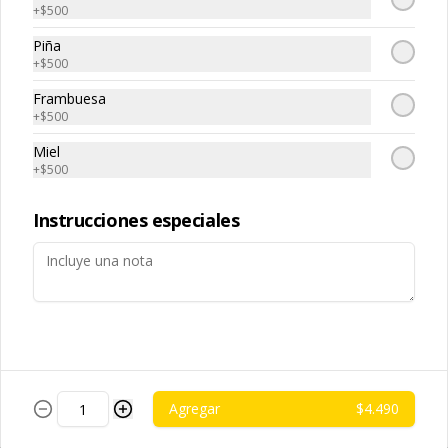
(extracto de champiñón taiwanes, 
ajo, cebolla morada, salsa de soya, 
+
$500
extracto de apio, extracto de repollo, 
sal, trigo, azúcar, condimento 
poroto de soya, comino, paprika, 
champiñón (extracto de champiñón 
Piña
pimienta, azúcar), satay veggie (aceite 
Arroz Blanco
taiwanes, extracto de apio, extracto de 
+
$500
de soya, salsa poroto de soya, aceite 
repollo, poroto de soya, comino, 
-白飯-
de sesamo, sal, mani, pimienta, 
paprika, pimienta, azúcar), salsa ostra 
cascara de naranja, curry, canela, 
Frambuesa
vegana (trigo, soya, shitake, sal, maíz), 
polvo de coco, aji, trigo), diente 
condimento 5 sabores (naranja, 
+
$500
dragon, cilantro, medio huevo, 
canela, anís, pimienta y comino), 
jengibre, cebollín, salsa de soya, ajo, 
pepino, zanahoria.
Miel
$2.490
agua, azúcar, mix de hierba (canela, 
+
$500
anís, pimienta y comino), mirin (azúcar, 
arroz, agua, alcohol).
Instrucciones especiales
Fideo de Arroz
-台灣米粉-
$2.990
Agregar
$4.490
Fideos artesanales
-手工拉麵-