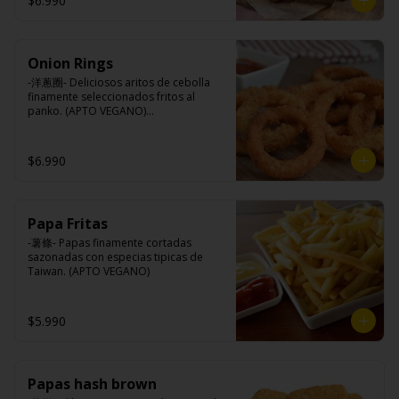
$6.990
Queso mozzarella, harina de trigo, 
aceite de girasol, almidón, agua, sal, 
especias.
Onion Rings
-洋蔥圈- Deliciosos aritos de cebolla 
finamente seleccionados fritos al 
panko. (APTO VEGANO)

$6.990
Ingredientes:

Cebolla, harina de trigo, agua, aceite 
de palma, sal, harina de arroz, azúcar, 
almidón de papa modificado.
Papa Fritas
-薯條- Papas finamente cortadas 
sazonadas con especias tipicas de 
Taiwan. (APTO VEGANO)
$5.990
Papas hash brown