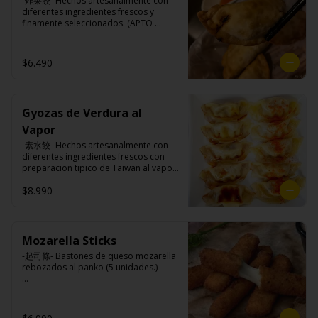
-炸菜餃- Hechos artesanalmente con 
maicena, harina tapioca, harina trigo, 
diferentes ingredientes frescos y 
sal.
finamente seleccionados. (APTO 
VEGANO)

$6.490
Ingredientes:

Carne de soya, repollo, zanahoria, 
harina de trigo, condimento de 5 
Gyozas de Verdura al
sabores (naranja, canela, anís, 
pimienta y comino).
Vapor
-素水餃- Hechos artesanalmente con 
diferentes ingredientes frescos con 
preparacion tipico de Taiwan al vapor 
acompañado de nuestro exquisito 
$8.990
salsa de ajo hecho de casa. (APTO 
VEGANO)

Mozarella Sticks
Ingredientes:

-起司條- Bastones de queso mozarella 
Carne de soya, repollo, zanahoria, 
rebozados al panko (5 unidades.)

harina de trigo, condimento de 5 
sabores (naranja, canela, anís, 
pimienta y comino).
Ingredientes:
