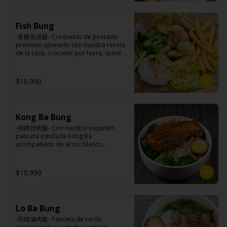
Ingredientes:

Principal: Lomo centro de cerdo, 
Fish Bung
harina de tapioca, ají, pimienta, 
extracto de cerdo, extracto de papaya, 
-香酥魚排飯- Croquetas de pescado 
salsa de soya, soya, pimienta sal 
premium apanado con nuestra receta 
(pimienta, sal, ajo, cebollín, azúcar).

de la casa, crocante por fuera, suave y 
Acompañamientos: Arroz, repollo, 
jugosa por dentro acompañado de 
brocoli (o choclo con pepino en su 
papas fritas, arroz blanco, verduras 
reemplazo, consultar disponibilidad), 
salteadas y medio huevo estilo Taiwán.

$10.990
zanahoria, ajo, sal, extracto de 
champiñón taiwanes, extracto de apio, 
extracto de repollo, poroto de soya, 
comino, paprika, pimienta, azúcar, 
Ingredientes:

huevo, jengibre, cebollín, salsa de 
Kong Ba Bung
Principal: Pangasius, harina de tapioca, 
soya, ajo, agua, azúcar, mix de hierbas 
pimienta sal (pimienta, sal, ajo, 
-招牌控肉飯- Con nuestro exquisito 
(canela, anís, pimienta y comino), mirin 
cebollín, azúcar), limón sutil.

panceta estofada Kong Ba 
(azúcar, arroz, agua, alcohol).
Acompañamientos: Arroz, repollo, 
acompañado de arroz blanco, 
brocoli (o choclo con pepino en su 
verduras salteadas y medio huevo al 
reemplazo, consultar disponibilidad), 
estilo Taiwán.

zanahoria, ajo, sal, extracto de 
$10.990
champiñón taiwanes, extracto de apio, 
extracto de repollo, poroto de soya, 
comino, paprika, pimienta, azúcar, 
Ingredientes:

huevo, jengibre, cebollín, salsa de 
Principal: Panceta de cerdo, cebollín, 
soya, ajo, agua, azúcar, mix de hierbas 
Lo Ba Bung
jengibre, ajo, anís, agua, azúcar y salsa 
(canela, anís, pimienta y comino), mirin 
de soya.

-招牌滷肉飯- Panceta de cerdo 
(azúcar, arroz, agua, alcohol).
Acompañamientos: Arroz, repollo, 