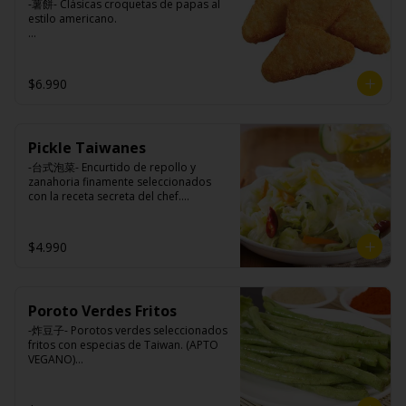
-薯餅- Clásicas croquetas de papas al 
estilo americano.

Ingredientes:

$6.990
Papa, aceite de girasol, sal, cebolla en 
polvo, pimienta blanca.
Pickle Taiwanes
-台式泡菜- Encurtido de repollo y 
zanahoria finamente seleccionados 
con la receta secreta del chef.

$4.990
Ingredientes:

Repollo, zanahoria, vinagre de vino 
blanco, azúcar, melón taiwanes, ajo.
Poroto Verdes Fritos
-炸豆子- Porotos verdes seleccionados 
fritos con especias de Taiwan. (APTO 
VEGANO)
