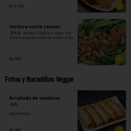
opciones disponibles según lo que 
$19.990
indica en esta descripción.)
Verdura estilo taiwan
-燙青菜- Verdura asiática al vapor con 
nuestra exquisita salsa de cerdo Lo Ba.

Ingredientes:

$6.990
Pak choi, loba (panceta de cerdo , 
cebolla morada, ajo, cebolla frita, 
salsa de soya, azúcar blanca, azúcar 
morena, miel y condimento 5 sabores 
Fritos y Bocadillos Veggie
(naranja, canela, anís, pimienta y 
comino).
Arrollado de verduras
-春捲-

Ingredientes:

Repollo, zanahoria, apio, pimentón y 
sal. (Apto para veganos)
$6.490