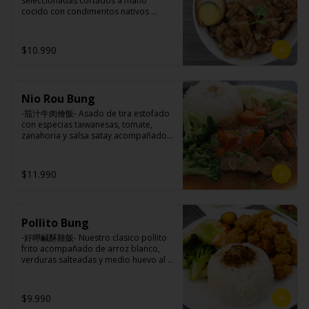
seleccionadas cortados a mano 
brocoli (o choclo con pepino en su 
cocido con condimentos nativos 
reemplazo, consultar disponibilidad), 
taiwaneses a fuego lento sobrepuesto 
zanahoria, ajo, sal, extracto de 
en arroz blanco acompañado de 
champiñón taiwanes, extracto de apio, 
medio huevo al estilo Taiwán.

$10.990
extracto de repollo, poroto de soya, 
comino, paprika, pimienta, azúcar, 
huevo, jengibre, cebollín, salsa de 
soya, ajo, agua, azúcar, mix de hierbas 
Ingredientes:

(canela, anís, pimienta y comino), mirin 
Nio Rou Bung
Principal: Panceta de cerdo, cebolla 
(azúcar, arroz, agua, alcohol).
morada picada, ajo, cebolla frita, salsa 
-茄汁牛肉燴飯- Asado de tira estofado 
de soya, azúcar, azúcar morena, miel y 
con especias taiwanesas, tomate, 
condimento 5 sabores (naranja, 
zanahoria y salsa satay acompañados 
canela, anís, pimienta y comino).

de arroz blanco, verduras salteadas y 
Acompañamientos: Arroz, repollo, 
medio huevo estilo Taiwán.

brocoli (o choclo con pepino en su 
$11.990
reemplazo, consultar disponibilidad), 
zanahoria, ajo, sal, extracto de 
champiñón taiwanes, extracto de apio, 
Ingredientes:

extracto de repollo, poroto de soya, 
Principal: Sobre costilla de vacuno, 
comino, paprika, pimienta, azúcar, 
Pollito Bung
cebollín, jengibre, zanahoria, tomate, 
huevo, jengibre, cebollín, salsa de 
salsa de poroto (agua, poroto de 
-好呷鹹酥雞飯- Nuestro clasico pollito 
soya, ajo, agua, azúcar, mix de hierbas 
soya, trigo, azúcar, sal), salsa de soya, 
frito acompañado de arroz blanco, 
(canela, anís, pimienta y comino), mirin 
azúcar, salsa satay (aceite de soya, 
verduras salteadas y medio huevo al 
(azúcar, arroz, agua, alcohol).
pescado seco, jengibre, trigo, sésamo, 
estilo Taiwán.

cebollín, polvo coco, ají, camarón, 
cebolla, maíz, maní, especies 
$9.990
orientales, sal, cardamomo, pimienta 