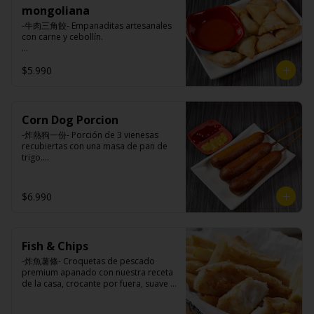
mongoliana
-牛肉三角餃- Empanaditas artesanales 
con carne y cebollín.

$5.990
Ingredientes:

Masa: harina de trigo, azúcar, sal.

Relleno: carne de vacuno, carne 
vegetal, cebolla, cebollín, ají, salsa de 
soya, aceite de sesamo, sal, azúcar, 
Corn Dog Porcion
comino.
-炸熱狗一份- Porción de 3 vienesas 
recubiertas con una masa de pan de 
trigo.

Ingredientes:

$6.990
Vienesa de pollo/pavo, harina de trigo, 
azúcar, leche, sal, polvo hornear, 
huevo, aceite.
Fish & Chips
-炸魚薯條- Croquetas de pescado 
premium apanado con nuestra receta 
de la casa, crocante por fuera, suave y 
jugosa por dentro acompañado de 
papas fritas.
