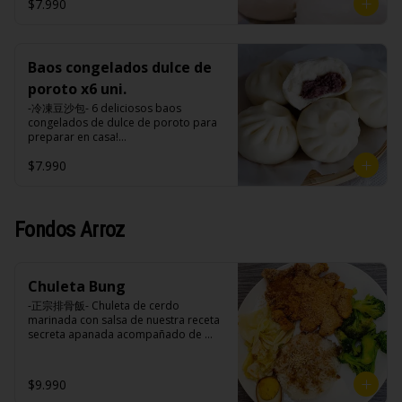
tomate, azúcar, sal, harina de tapioca).
hasta cubrir 1/3 de los baos y taparlo 
$7.990
tomate, azúcar, sal, harina de tapioca).
de inmediato, cocinar a fuego alto por 
Formas de preparación:

8-10 minutos hasta que el agua esté 
- Vaporera: Sin descongelar, poner los 
completamente evaporizado y la base 
baos en una vaporera, cuando hierve 
de los baos estén doradas.

el agua bajar el fuego a medio, 
Baos congelados dulce de
- Microondas: Sin descongelar, poner 
durante 10-15 minutos.

los baos en un plato , poner un poco 
poroto x6 uni.
- Fritos: Precalentar una olla con aceite 
de agua en un bowl de porcelana y 
a 180ºc, colocar con cuidado los baos 
-冷凍豆沙包- 6 deliciosos baos 
meter el plato con bao y el bowl con 
sin descongelar y freírlos por 3 
congelados de dulce de poroto para 
agua al microondas con la tapa 
minutos.

preparar en casa!

durante 2-3 minutos a una potencia de 
- Microondas: Sin descongelar, poner 
(Apto para veganos)

700w.
los baos en un plato , poner un poco 
$7.990
de agua en un bowl de porcelana y 
Formas de preparación:

meter el plato con bao y el bowl con 
- Vaporera: Sin descongelar, poner los 
agua al microondas con la tapa 
baos en una vaporera, cuando hierve 
durante 2-3 minutos a una potencia de 
el agua bajar el fuego a medio, 
Fondos Arroz
700w.
durante 10-15 minutos.

- Fritos: Precalentar una olla con aceite 
a 180ºc, colocar con cuidado los baos 
sin descongelar y freírlos por 3 
Chuleta Bung
minutos.

-正宗排骨飯- Chuleta de cerdo 
- Microondas: Sin descongelar, poner 
marinada con salsa de nuestra receta 
los baos en un plato , poner un poco 
secreta apanada acompañado de 
de agua en un bowl de porcelana y 
arroz blanco, verduras salteadas y 
meter el plato con bao y el bowl con 
medio huevo estilo Taiwan.

agua al microondas con la tapa 
durante 2-3 minutos a una potencia de 
$9.990
700w.