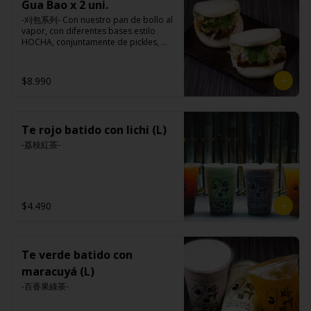
Gua Bao x 2 uni.
-刈包系列- Con nuestro pan de bollo al 
vapor, con diferentes bases estilo 
HOCHA, conjuntamente de pickles, 
maní en polvo y un toque de cilantro 
dejando una contextura y aroma única, 
es reconocido mundialmente este 
$8.990
plato típico Taiwanés como “La 
Hamburguesa oriental”.

Te rojo batido con lichi (L)
Ingredientes:

Pan bao: Harina de trigo, agua, aceite 
-荔枝紅茶-
de palma, levadura, sal.

Pickles: Repollo, vinagre de vino 
blanco, azúcar, melón taiwanes, ajo.

Rellenos:

Tradicional: Panceta de cerdo, 
$4.490
cebollín, jengibre, ajo, anís, agua, 
azúcar y salsa de soya.

Loba: Panceta de cerdo, cebollín, 
jengibre, ajo, anís, agua, azúcar, salsa 
de soya, repollo, zanahoria, pimienta y 
Te verde batido con
sal.

maracuyá (L)
Chuleta frita: Lomo centro de cerdo, 
harina de tapioca, ají, pimienta, 
-百香果綠茶-
extracto de cerdo, extracto de papaya, 
salsa de soya, soya, especias 