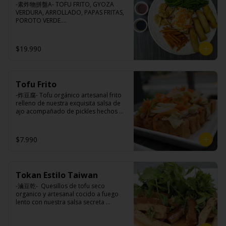
-素炸物拼盤A- TOFU FRITO, GYOZA 
VERDURA, ARROLLADO, PAPAS FRITAS, 
POROTO VERDE.

(Foto referencial, favor confirmar las 
opciones disponibles según lo que 
indica en esta descripción.)
$19.990
Tofu Frito
-炸豆腐- Tofu orgánico artesanal frito 
relleno de nuestra exquisita salsa de 
ajo acompañado de pickles hechos 
con nuestra receta secreta.

$7.990
Ingredientes:

Tofu de poroto de soya, salsa de ajo 
(ajo, salsa de tomate, azúcar, sal, salsa 
Tokan Estilo Taiwan
de soya y harina de tapioca), pickle 
(repollo, zanahoria, vinagre de vino 
-滷豆乾-  Quesillos de tofu seco 
blanco, azúcar, melón taiwanes, ajo).
organico y artesanal cocido a fuego 
lento con nuestra salsa secreta 
sazonado con nuestra exquisita salsa 
de ajo, aceite de sesamo, cebollin y 