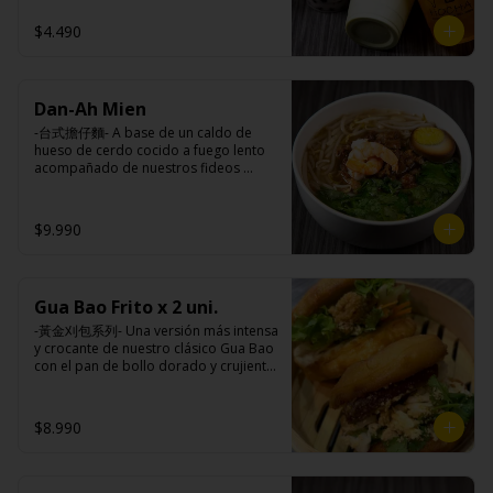
taiwanesas, pimienta sal (pimienta, sal, 
$4.490
ajo, cebollín, azúcar), salsa de ajo (ajo, 
salsa de tomate, azúcar, salsa de soya 
y harina de tapioca).

Pollito frito: Pechuga de pollo en 
trosos, harina de tapioca, ají, pimienta, 
Dan-Ah Mien
extracto de cerdo, extracto de papaya, 
-台式擔仔麵- A base de un caldo de 
salsa de soya, soya, especias 
hueso de cerdo cocido a fuego lento 
taiwanesas, pimienta, sal, ajo, cebollín, 
acompañado de nuestros fideos 
azúcar, salsa de ajo (ajo, salsa de 
artesanales frescos, dientes de 
tomate, azúcar, salsa de soya y harina 
dragón, salsa Lo Ba, camarones 
de tapioca). 

ecuatorianos, medio huevo estilo 
Champiñón frito: Champiñones 
$9.990
Taiwan y un toque de cilantro.

premiums, pimienta, sal, ajo, cebollín, 
azúcar, huevo, aceite, agua, maicena, 
harina tapioca, harina trigo, sal, salsa 
de ajo (ajo, salsa de tomate, azúcar, 
Gua Bao Frito x 2 uni.
Ingredientes:

salsa de soya y harina de tapioca).

Panceta de cerdo ,cebolla morada 
Tokan: Tofu deshidratado (agua 
-黃金刈包系列- Una versión más intensa 
picada, ajo, cebolla frita, salsa de 
desmineralizada, poroto de soya, 
y crocante de nuestro clásico Gua Bao 
soya, azúcar, azúcar morena, miel y 
cuajo, azúcar) jengibre, cebollín, salsa 
con el pan de bollo dorado y crujiente 
condimento 5 sabores (naranja, 
de soya, ajo, agua, azúcar, mix de 
por fuera, suave por dentro, con los 
canela, anís, pimienta y comino), 
hierba (canela, anís, pimienta y 
rellenos especiales de la casa al gusto.

medio huevo estilo Taiwán (huevo, 
comino), mirin (azúcar, arroz, agua, 
$8.990
jengibre, cebollín, salsa de soya, ajo, 
alcohol) , salsa de ajo (ajo, salsa de 
agua, azúcar, bolsa de hierba (canela, 
tomate, azúcar, salsa de soya y harina 
Ingredientes:

anís, pimienta y comino), mirin (azúcar, 
de tapioca).

Pan bao: Harina de trigo, agua, aceite 
arroz, agua, alcohol).

Veggie: Carne de soya, condimento 
de palma, levadura, sal.
