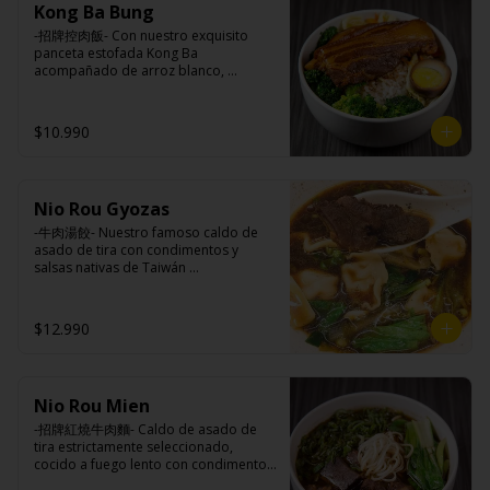
Ingredientes caldo:

Kong Ba Bung
champiñón (extracto de champiñón 
Pickles: Repollo, vinagre de vino 
Cerdo, sal, Maíz, soya, trigo, pollo, ajo, 
taiwanes, extracto de apio, extracto de 
blanco, azúcar, melón taiwanes, ajo.

-招牌控肉飯- Con nuestro exquisito 
pimienta, salsa satay (aceite de soya, 
repollo, poroto de soya, comino, 
Rellenos:

panceta estofada Kong Ba 
Pescado seco, Jengibre, trigo, sésamo, 
paprika, pimienta, azúcar) , harina de 
Tradicional: Panceta de cerdo, 
acompañado de arroz blanco, 
cebollín, polvo coco, ají, camarón, 
trigo, pan rallado, maicena, zanahoria 
cebollín, jengibre, ajo, anís, agua, 
verduras salteadas y medio huevo al 
cebolla, maní, maíz, especies 
salsa de soya, aceite, pimienta sal 
azúcar y salsa de soya.

estilo Taiwán.

orientales, sal, cardamomo, pimienta 
(pimienta, sal, ajo, cebollín, azúcar), 
Loba: Panceta de cerdo, cebollín, 
$10.990
negra, pimienta blanca).
salsa de ajo (ajo, salsa de tomate, 
jengibre, ajo, anís, agua, azúcar, salsa 
azúcar, salsa de soya y harina de 
de soya, repollo, zanahoria, pimienta y 
tapioca).

sal.

Ingredientes:

Pescado frito: Pangasius, harina de 
Chuleta frita: Lomo centro de cerdo, 
Principal: Panceta de cerdo, cebollín, 
tapioca, pimienta sal (pimienta, sal, 
harina de tapioca, ají, pimienta, 
Nio Rou Gyozas
jengibre, ajo, anís, agua, azúcar y salsa 
ajo, cebollín, azúcar), salsa de 
extracto de cerdo, extracto de papaya, 
de soya.

-牛肉湯餃- Nuestro famoso caldo de 
tamarindo (limón, salsa de tomate, 
salsa de soya, soya, especias 
Acompañamientos: Arroz, repollo, 
asado de tira con condimentos y 
azúcar, sal, harina de tapioca).

taiwanesas, pimienta sal (pimienta, sal, 
brocoli (o choclo con pepino en su 
salsas nativas de Taiwán 
Hash brown: Papas, aceite de girasol, 
ajo, cebollín, azúcar), salsa de ajo (ajo, 
reemplazo, consultar disponibilidad), 
acompañando de deliciosas gyozas 
sal, cebolla en polvo, pimienta blanca, 
salsa de tomate, azúcar, salsa de soya 
zanahoria, ajo, sal, extracto de 
artesanales.

salsa de tamarindo (limón, salsa de 
y harina de tapioca).

champiñón taiwanes, extracto de apio, 
$12.990
tomate, azúcar, sal, harina de tapioca).
Pollito frito: Pechuga de pollo en 
extracto de repollo, poroto de soya, 
trosos, harina de tapioca, ají, pimienta, 
comino, paprika, pimienta, azúcar, 
extracto de cerdo, extracto de papaya, 
huevo, jengibre, cebollín, salsa de 
Ingredientes:

salsa de soya, soya, especias 
soya, ajo, agua, azúcar, mix de hierbas 
Hueso vacuno, asado de tira, pak choi, 
taiwanesas, pimienta, sal, ajo, cebollín, 
(canela, anís, pimienta y comino), mirin 
Nio Rou Mien
ajo, cebolla blanca, cebollín, jengibre, 
azúcar, salsa de ajo (ajo, salsa de 
(azúcar, arroz, agua, alcohol).
zanahoria, bolsa de hierba (canela, 
-招牌紅燒牛肉麵- Caldo de asado de 
tomate, azúcar, salsa de soya y harina 
anís, pimienta y comino), condimento 5 
tira estrictamente seleccionado, 
de tapioca). 

sabores (naranja, canela, anís, 
cocido a fuego lento con condimentos 
Champiñón frito: Champiñones 
pimienta y comino), aceite de sésamo, 
y salsas nativas de Taiwán por mas de 
premiums, pimienta, sal, ajo, cebollín, 