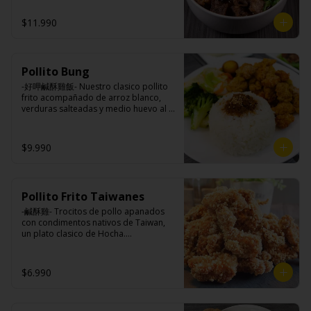
azúcar, salsa de soya, salsa de poroto 
tres horas acompañando de nuestros 
azúcar, huevo, aceite, agua, maicena, 
(agua, poroto de soya, trigo, azúcar, 
fideos frescos artesanales.

harina tapioca, harina trigo, sal, salsa 
$11.990
sal), salsa de soya, azúcar, salsa satay 
de ajo (ajo, salsa de tomate, azúcar, 
(aceite de soya, pescado seco, 
salsa de soya y harina de tapioca).

jengibre, trigo, sésamo, cebollín, polvo 
Tokan: Tofu deshidratado (agua 
coco, ají, camarón, cebolla, maíz, maní, 
Ingredientes:

desmineralizada, poroto de soya, 
especies orientales, sal, cardamomo, 
Pollito Bung
Hueso vacuno, asado de tira, pak choi, 
cuajo, azúcar) jengibre, cebollín, salsa 
pimienta negra, pimienta blanca).

ajo, cebolla blanca, cebollín, jengibre, 
de soya, ajo, agua, azúcar, mix de 
-好呷鹹酥雞飯- Nuestro clasico pollito 
Ingrediente gyozas: Carne de cerdo, 
zanahoria, bolsa de hierba (canela, 
hierba (canela, anís, pimienta y 
frito acompañado de arroz blanco, 
harina de trigo, repollo, cebollín, sal, 
anís, pimienta y comino), condimento 5 
comino), mirin (azúcar, arroz, agua, 
verduras salteadas y medio huevo al 
pimienta, salsa de soya, aceite de 
sabores (naranja, canela, anís, 
alcohol) , salsa de ajo (ajo, salsa de 
estilo Taiwán.

sésamo, condimento 5 sabores 
pimienta y comino), aceite de sésamo, 
tomate, azúcar, salsa de soya y harina 
(naranja, canela, anís, pimienta y 
azúcar, salsa de soya, salsa de poroto 
de tapioca).

$9.990
comino).
(agua, poroto de soya, trigo, azúcar, 
Veggie: Carne de soya, condimento 
sal), salsa de soya, azúcar, salsa satay 
champiñón (extracto de champiñón 
Ingredientes:

(aceite de soya, pescado seco, 
taiwanes, extracto de apio, extracto de 
Principal: Pechuga de pollo trozado 
jengibre, trigo, sésamo, cebollín, polvo 
repollo, poroto de soya, comino, 
(puede contener huesos), harina de 
coco, ají, camarón, cebolla, maíz, maní, 
Pollito Frito Taiwanes
paprika, pimienta, azúcar) , harina de 
tapioca, ají, pimienta, extracto de 
especies orientales, sal, cardamomo, 
trigo, pan rallado, maicena, zanahoria 
cerdo, extracto de papaya, salsa de 
-鹹酥雞- Trocitos de pollo apanados 
pimienta negra, pimienta blanca).
salsa de soya, aceite, pimienta sal 
soya, soya, pimienta sal (pimienta, sal, 
con condimentos nativos de Taiwan, 
(pimienta, sal, ajo, cebollín, azúcar), 
ajo, cebollín, azúcar).

un plato clasico de Hocha.

salsa de ajo (ajo, salsa de tomate, 
Acompañamientos: Arroz, repollo, 
azúcar, salsa de soya y harina de 
brocoli (o choclo con pepino en su 
tapioca).

reemplazo, consultar disponibilidad), 
Ingredientes:

$6.990
Pescado frito: Pangasius, harina de 
zanahoria, ajo, sal, extracto de 
Pechuga de pollo con hueso, harina de 
tapioca, pimienta sal (pimienta, sal, 
champiñón taiwanes, extracto de apio, 
tapioca, ají, pimienta, extracto de 
ajo, cebollín, azúcar), salsa de 
extracto de repollo, poroto de soya, 
cerdo, extracto de papaya, salsa de 
tamarindo (limón, salsa de tomate, 
comino, paprika, pimienta, azúcar, 