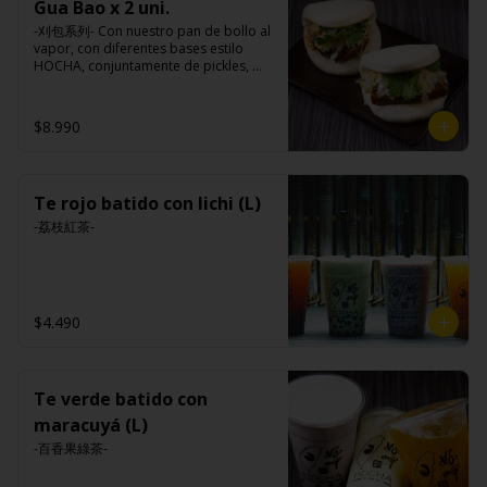
Gua Bao x 2 uni.
-刈包系列- Con nuestro pan de bollo al 
vapor, con diferentes bases estilo 
HOCHA, conjuntamente de pickles, 
maní en polvo y un toque de cilantro 
dejando una contextura y aroma única, 
es reconocido mundialmente este 
$8.990
plato típico Taiwanés como “La 
Hamburguesa oriental”.

Te rojo batido con lichi (L)
Ingredientes:

Pan bao: Harina de trigo, agua, aceite 
-荔枝紅茶-
de palma, levadura, sal.

Pickles: Repollo, vinagre de vino 
blanco, azúcar, melón taiwanes, ajo.

Rellenos:

Tradicional: Panceta de cerdo, 
$4.490
cebollín, jengibre, ajo, anís, agua, 
azúcar y salsa de soya.

Loba: Panceta de cerdo, cebollín, 
jengibre, ajo, anís, agua, azúcar, salsa 
de soya, repollo, zanahoria, pimienta y 
Te verde batido con
sal.

maracuyá (L)
Chuleta frita: Lomo centro de cerdo, 
harina de tapioca, ají, pimienta, 
-百香果綠茶-
extracto de cerdo, extracto de papaya, 
salsa de soya, soya, especias 