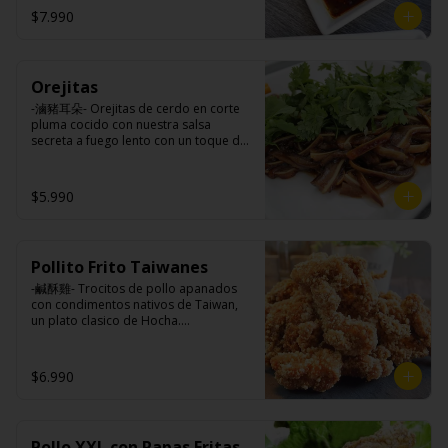
$7.990
Ingredientes:

Panceta de cerdo, cebollín, jengibre, 
ajo, anís, agua, azúcar y salsa de soya.
Orejitas
-滷豬耳朵- Orejitas de cerdo en corte 
pluma cocido con nuestra salsa 
secreta a fuego lento con un toque de 
nuestra exquisita salsa de ajo, aceite 
de sésamo, cebollín, y cilantro.

$5.990
Ingredientes:

Cartílagos de orejas de cerdo, 
Pollito Frito Taiwanes
jengibre, cebollín, salsa de soya, ajo, 
agua, azúcar, bolsa de hierba (canela, 
-鹹酥雞- Trocitos de pollo apanados 
anís, pimienta y comino), mirin (azúcar, 
con condimentos nativos de Taiwan, 
arroz, agua, alcohol) , cilantro, cebollín, 
un plato clasico de Hocha.

aceite de sesamo, salsa de ajo (ajo, 
kétchup, azúcar, salsa de soya y harina 
de arroz).
Ingredientes:

$6.990
Pechuga de pollo con hueso, harina de 
tapioca, ají, pimienta, extracto de 
cerdo, extracto de papaya, salsa de 
soya, soya, varias especias taiwanesas, 
Pollo XXL con Papas Fritas