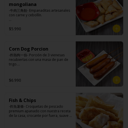
mongoliana
-牛肉三角餃- Empanaditas artesanales 
con carne y cebollín.

$5.990
Ingredientes:

Masa: harina de trigo, azúcar, sal.

Relleno: carne de vacuno, carne 
vegetal, cebolla, cebollín, ají, salsa de 
soya, aceite de sesamo, sal, azúcar, 
Corn Dog Porcion
comino.
-炸熱狗一份- Porción de 3 vienesas 
recubiertas con una masa de pan de 
trigo.

Ingredientes:

$6.990
Vienesa de pollo/pavo, harina de trigo, 
azúcar, leche, sal, polvo hornear, 
huevo, aceite.
Fish & Chips
-炸魚薯條- Croquetas de pescado 
premium apanado con nuestra receta 
de la casa, crocante por fuera, suave y 
jugosa por dentro acompañado de 
papas fritas.
