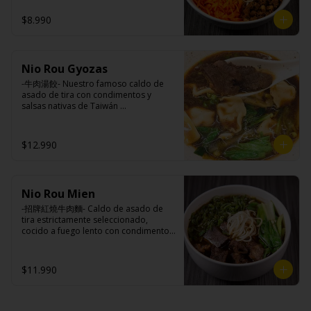
canela, anís, pimienta y comino), 
condimentos nativos de Taiwan, 
alcohol).
medio huevo estilo Taiwán (huevo, 
zanahoria y pepino rallados. 

$8.990
jengibre, cebollín, salsa de soya, ajo, 
agua, azúcar, bolsa de hierba (canela, 
anís, pimienta y comino), mirin (azúcar, 
arroz, agua, alcohol).

Ingredientes:

Ingredientes caldo:

Nio Rou Gyozas
Panceta de cerdo picada, cebolla 
Cerdo, sal, Maíz, soya, trigo, pollo, ajo, 
morada picada, ajo, cebolla frita, salsa 
-牛肉湯餃- Nuestro famoso caldo de 
pimienta, salsa satay (aceite de soya, 
de soya, azúcar, azúcar morena, miel y 
asado de tira con condimentos y 
Pescado seco, Jengibre, trigo, sésamo, 
condimento 5 sabores (naranja, 
salsas nativas de Taiwán 
cebollín, polvo coco, ají, camarón, 
canela, anís, pimienta y comino), 
acompañando de deliciosas gyozas 
cebolla, maní, maíz, especies 
pepino, zanahoria, salsa ostra vegana 
artesanales.

orientales, sal, cardamomo, pimienta 
(trigo, soya, shitake, sal, maíz).
$12.990
negra, pimienta blanca).
Ingredientes:

Hueso vacuno, asado de tira, pak choi, 
Nio Rou Mien
ajo, cebolla blanca, cebollín, jengibre, 
zanahoria, bolsa de hierba (canela, 
-招牌紅燒牛肉麵- Caldo de asado de 
anís, pimienta y comino), condimento 5 
tira estrictamente seleccionado, 
sabores (naranja, canela, anís, 
cocido a fuego lento con condimentos 
pimienta y comino), aceite de sésamo, 
y salsas nativas de Taiwán por mas de 
azúcar, salsa de soya, salsa de poroto 
tres horas acompañando de nuestros 
(agua, poroto de soya, trigo, azúcar, 
fideos frescos artesanales.

$11.990
sal), salsa de soya, azúcar, salsa satay 
(aceite de soya, pescado seco, 
jengibre, trigo, sésamo, cebollín, polvo 
coco, ají, camarón, cebolla, maíz, maní, 
Ingredientes:
