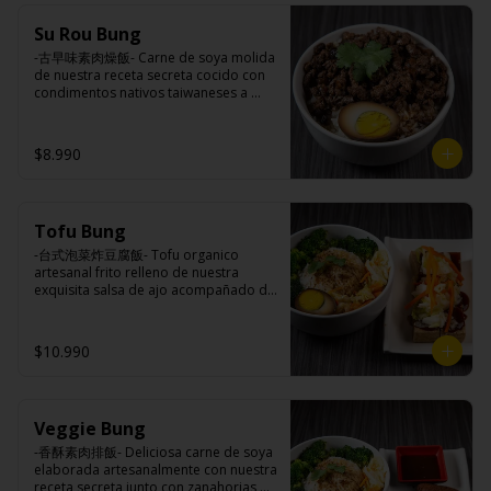
(azúcar, arroz, agua, alcohol).
Ingredientes:

Su Rou Bung
Principal: Champiñones premiums, 
pimienta sal (pimienta, sal, ajo, 
-古早味素肉燥飯- Carne de soya molida 
cebollín, azúcar), huevo, aceite, agua, 
de nuestra receta secreta cocido con 
maicena, harina tapioca, harina trigo, 
condimentos nativos taiwaneses a 
sal.

fuego lento sobrepuesto en arroz 
Acompañamientos: Arroz, repollo, 
blanco y opcion de agregar medio 
brocoli (o choclo con pepino en su 
huevo estilo Taiwán. (APTO VEGANO)

$8.990
reemplazo, consultar disponibilidad), 
zanahoria, ajo, sal, extracto de 
champiñón taiwanes, extracto de apio, 
extracto de repollo, poroto de soya, 
Ingredientes:

comino, paprika, pimienta, azúcar, 
Tofu Bung
Principal: Carne de soya, champiñón 
huevo, jengibre, cebollín, salsa de 
shitake, ajo, cebolla morada, salsa de 
-台式泡菜炸豆腐飯- Tofu organico 
soya, ajo, agua, azúcar, mix de hierbas 
soya, sal, trigo, azúcar, condimento 
artesanal frito relleno de nuestra 
(canela, anís, pimienta y comino), mirin 
champiñón (extracto de champiñón 
exquisita salsa de ajo acompañado de 
(azúcar, arroz, agua, alcohol).
taiwanes, extracto de apio, extracto de 
pickles, arroz blanco, verduras 
repollo, poroto de soya, comino, 
salteadas y opcion de agregar medio 
paprika, pimienta, azúcar), salsa ostra 
huevo estilo Taiwán. (APTO VEGANO)

$10.990
vegana (trigo, soya, shitake, sal, maíz), 
condimento 5 sabores (naranja, 
canela, anís, pimienta y comino).

Acompañamientos: Arroz, repollo, 
Ingredientes:

brocoli (o choclo con pepino en su 
Veggie Bung
Principal: Tofu de poroto de soya, 
reemplazo, consultar disponibilidad), 
salsa de ajo (ajo, salsa de tomate, 
-香酥素肉排飯- Deliciosa carne de soya 
zanahoria, ajo, sal, extracto de 
azúcar, sal, salsa de soya y harina de 
elaborada artesanalmente con nuestra 
champiñón taiwanes, extracto de apio, 
tapioca), pickle (repollo, zanahoria, 
receta secreta junto con zanahorias 