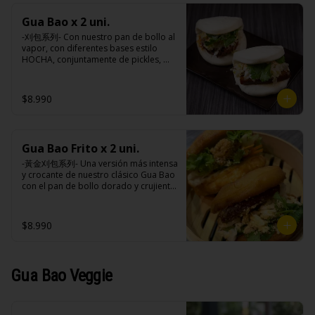
sodio, antioxidantes (BHA, 
(maravilla, soya), azúcar, sal, cebolla, 
propligalato),EDTA disódico cálcico.
acido cítrico, vinagre do vino blanco, 
Gua Bao x 2 uni.
ajo, almidón de papa modificado, 
-刈包系列- Con nuestro pan de bollo al 
acido ascórbico, perejil, goma xantán, 
vapor, con diferentes bases estilo 
pimienta negra, colorante natural 
HOCHA, conjuntamente de pickles, 
(curcuma), saborizante natural, 
maní en polvo y un toque de cilantro 
sorbato de potasio, benzoato de 
dejando una contextura y aroma única, 
sodio, antioxidantes (BHA, 
es reconocido mundialmente este 
propligalato),EDTA disódico cálcico.
$8.990
plato típico Taiwanés como “La 
Hamburguesa oriental”.

Gua Bao Frito x 2 uni.
Ingredientes:

Pan bao: Harina de trigo, agua, aceite 
-黃金刈包系列- Una versión más intensa 
de palma, levadura, sal.

y crocante de nuestro clásico Gua Bao 
Pickles: Repollo, vinagre de vino 
con el pan de bollo dorado y crujiente 
blanco, azúcar, melón taiwanes, ajo.

por fuera, suave por dentro, con los 
Rellenos:

rellenos especiales de la casa al gusto.

Tradicional: Panceta de cerdo, 
$8.990
cebollín, jengibre, ajo, anís, agua, 
azúcar y salsa de soya.

Ingredientes:

Loba: Panceta de cerdo, cebollín, 
Pan bao: Harina de trigo, agua, aceite 
jengibre, ajo, anís, agua, azúcar, salsa 
de palma, levadura, sal.

Gua Bao Veggie
de soya, repollo, zanahoria, pimienta y 
Pickles: Repollo, vinagre de vino 
sal.

blanco, azúcar, melón taiwanes, ajo.

Chuleta frita: Lomo centro de cerdo, 
Rellenos:

harina de tapioca, ají, pimienta, 
Tradicional: Panceta de cerdo, 