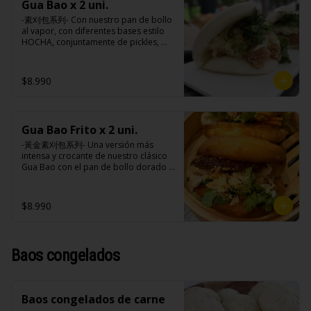
extracto de cerdo, extracto de papaya, 
Gua Bao x 2 uni.
cebollín, jengibre, ajo, anís, agua, 
salsa de soya, soya, especias 
azúcar y salsa de soya.

-素刈包系列- Con nuestro pan de bollo 
taiwanesas, pimienta sal (pimienta, sal, 
Loba: Panceta de cerdo, cebollín, 
al vapor, con diferentes bases estilo 
ajo, cebollín, azúcar), salsa de ajo (ajo, 
jengibre, ajo, anís, agua, azúcar, salsa 
HOCHA, conjuntamente de pickles, 
salsa de tomate, azúcar, salsa de soya 
de soya, repollo, zanahoria, pimienta y 
maní en polvo y un toque de cilantro 
y harina de tapioca).

sal.

dejando una contextura y aroma única, 
Pollito frito: Pechuga de pollo en 
Chuleta frita: Lomo centro de cerdo, 
es reconocido mundialmente este 
$8.990
trosos, harina de tapioca, ají, pimienta, 
harina de tapioca, ají, pimienta, 
plato típico Taiwanés como “La 
extracto de cerdo, extracto de papaya, 
extracto de cerdo, extracto de papaya, 
Hamburguesa oriental”.

salsa de soya, soya, especias 
salsa de soya, soya, especias 
taiwanesas, pimienta, sal, ajo, cebollín, 
taiwanesas, pimienta sal (pimienta, sal, 
azúcar, salsa de ajo (ajo, salsa de 
ajo, cebollín, azúcar), salsa de ajo (ajo, 
Gua Bao Frito x 2 uni.
Ingredientes:

tomate, azúcar, salsa de soya y harina 
salsa de tomate, azúcar, salsa de soya 
Pan bao: Harina de trigo, agua, aceite 
-黃金素刈包系列- Una versión más 
de tapioca). 

y harina de tapioca).

de palma, levadura, sal.

intensa y crocante de nuestro clásico 
Champiñón frito: Champiñones 
Pollito frito: Pechuga de pollo en 
Pickles: Repollo, vinagre de vino 
Gua Bao con el pan de bollo dorado y 
premiums, pimienta, sal, ajo, cebollín, 
trosos, harina de tapioca, ají, pimienta, 
blanco, azúcar, melón taiwanes, ajo.

crujiente por fuera, suave por dentro, 
azúcar, huevo, aceite, agua, maicena, 
extracto de cerdo, extracto de papaya, 
Rellenos:

con los rellenos veggies especiales de 
harina tapioca, harina trigo, sal, salsa 
salsa de soya, soya, especias 
Champiñón frito: Champiñones 
la casa al gusto.

de ajo (ajo, salsa de tomate, azúcar, 
$8.990
taiwanesas, pimienta, sal, ajo, cebollín, 
premiums, pimienta, sal, ajo, cebollín, 
salsa de soya y harina de tapioca).

azúcar, salsa de ajo (ajo, salsa de 
azúcar, huevo, aceite, agua, maicena, 
Tokan: Tofu deshidratado (agua 
tomate, azúcar, salsa de soya y harina 
harina tapioca, harina trigo, sal, salsa 
Ingredientes:

desmineralizada, poroto de soya, 
de tapioca). 

de ajo (ajo, salsa de tomate, azúcar, 
Pan bao: Harina de trigo, agua, aceite 
cuajo, azúcar) jengibre, cebollín, salsa 
Champiñón frito: Champiñones 
Baos congelados
salsa de soya y harina de tapioca).

de palma, levadura, sal.

de soya, ajo, agua, azúcar, mix de 
premiums, pimienta, sal, ajo, cebollín, 
Tokan: Tofu deshidratado (agua 
Pickles: Repollo, vinagre de vino 
hierba (canela, anís, pimienta y 
azúcar, huevo, aceite, agua, maicena, 
desmineralizada, poroto de soya, 
blanco, azúcar, melón taiwanes, ajo.

comino), mirin (azúcar, arroz, agua, 
harina tapioca, harina trigo, sal, salsa 
cuajo, azúcar) jengibre, cebollín, salsa 
Rellenos:

alcohol) , salsa de ajo (ajo, salsa de 
de ajo (ajo, salsa de tomate, azúcar, 
de soya, ajo, agua, azúcar, mix de 
Baos congelados de carne
Champiñón frito: Champiñones 
tomate, azúcar, salsa de soya y harina 
salsa de soya y harina de tapioca).

hierba (canela, anís, pimienta y 