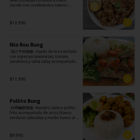
seleccionadas cortados a mano 
brocoli (o choclo con pepino en su 
cocido con condimentos nativos 
reemplazo, consultar disponibilidad), 
taiwaneses a fuego lento sobrepuesto 
zanahoria, ajo, sal, extracto de 
en arroz blanco acompañado de 
champiñón taiwanes, extracto de apio, 
medio huevo al estilo Taiwán.

$10.990
extracto de repollo, poroto de soya, 
comino, paprika, pimienta, azúcar, 
huevo, jengibre, cebollín, salsa de 
soya, ajo, agua, azúcar, mix de hierbas 
Ingredientes:

(canela, anís, pimienta y comino), mirin 
Nio Rou Bung
Principal: Panceta de cerdo, cebolla 
(azúcar, arroz, agua, alcohol).
morada picada, ajo, cebolla frita, salsa 
-茄汁牛肉燴飯- Asado de tira estofado 
de soya, azúcar, azúcar morena, miel y 
con especias taiwanesas, tomate, 
condimento 5 sabores (naranja, 
zanahoria y salsa satay acompañados 
canela, anís, pimienta y comino).

de arroz blanco, verduras salteadas y 
Acompañamientos: Arroz, repollo, 
medio huevo estilo Taiwán.

brocoli (o choclo con pepino en su 
$11.990
reemplazo, consultar disponibilidad), 
zanahoria, ajo, sal, extracto de 
champiñón taiwanes, extracto de apio, 
Ingredientes:

extracto de repollo, poroto de soya, 
Principal: Sobre costilla de vacuno, 
comino, paprika, pimienta, azúcar, 
Pollito Bung
cebollín, jengibre, zanahoria, tomate, 
huevo, jengibre, cebollín, salsa de 
salsa de poroto (agua, poroto de 
-好呷鹹酥雞飯- Nuestro clasico pollito 
soya, ajo, agua, azúcar, mix de hierbas 
soya, trigo, azúcar, sal), salsa de soya, 
frito acompañado de arroz blanco, 
(canela, anís, pimienta y comino), mirin 
azúcar, salsa satay (aceite de soya, 
verduras salteadas y medio huevo al 
(azúcar, arroz, agua, alcohol).
pescado seco, jengibre, trigo, sésamo, 
estilo Taiwán.

cebollín, polvo coco, ají, camarón, 
cebolla, maíz, maní, especies 
$9.990
orientales, sal, cardamomo, pimienta 