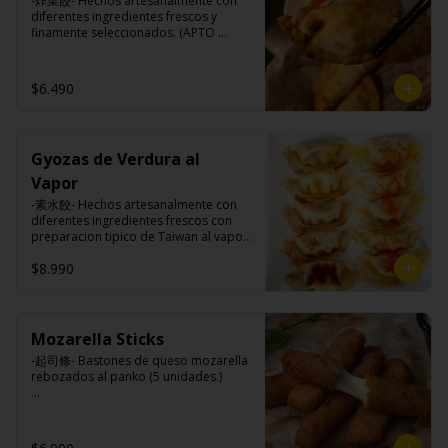
-炸菜餃- Hechos artesanalmente con 
maicena, harina tapioca, harina trigo, 
diferentes ingredientes frescos y 
sal.
finamente seleccionados. (APTO 
VEGANO)

$6.490
Ingredientes:

Carne de soya, repollo, zanahoria, 
harina de trigo, condimento de 5 
Gyozas de Verdura al
sabores (naranja, canela, anís, 
pimienta y comino).
Vapor
-素水餃- Hechos artesanalmente con 
diferentes ingredientes frescos con 
preparacion tipico de Taiwan al vapor 
acompañado de nuestro exquisito 
$8.990
salsa de ajo hecho de casa. (APTO 
VEGANO)

Mozarella Sticks
Ingredientes:

-起司條- Bastones de queso mozarella 
Carne de soya, repollo, zanahoria, 
rebozados al panko (5 unidades.)

harina de trigo, condimento de 5 
sabores (naranja, canela, anís, 
pimienta y comino).
Ingredientes:
