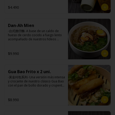
taiwanesas, pimienta sal (pimienta, sal, 
$4.490
ajo, cebollín, azúcar), salsa de ajo (ajo, 
salsa de tomate, azúcar, salsa de soya 
y harina de tapioca).

Pollito frito: Pechuga de pollo en 
trosos, harina de tapioca, ají, pimienta, 
Dan-Ah Mien
extracto de cerdo, extracto de papaya, 
-台式擔仔麵- A base de un caldo de 
salsa de soya, soya, especias 
hueso de cerdo cocido a fuego lento 
taiwanesas, pimienta, sal, ajo, cebollín, 
acompañado de nuestros fideos 
azúcar, salsa de ajo (ajo, salsa de 
artesanales frescos, dientes de 
tomate, azúcar, salsa de soya y harina 
dragón, salsa Lo Ba, camarones 
de tapioca). 

ecuatorianos, medio huevo estilo 
Champiñón frito: Champiñones 
$9.990
Taiwan y un toque de cilantro.

premiums, pimienta, sal, ajo, cebollín, 
azúcar, huevo, aceite, agua, maicena, 
harina tapioca, harina trigo, sal, salsa 
de ajo (ajo, salsa de tomate, azúcar, 
Gua Bao Frito x 2 uni.
Ingredientes:

salsa de soya y harina de tapioca).

Panceta de cerdo ,cebolla morada 
Tokan: Tofu deshidratado (agua 
-黃金刈包系列- Una versión más intensa 
picada, ajo, cebolla frita, salsa de 
desmineralizada, poroto de soya, 
y crocante de nuestro clásico Gua Bao 
soya, azúcar, azúcar morena, miel y 
cuajo, azúcar) jengibre, cebollín, salsa 
con el pan de bollo dorado y crujiente 
condimento 5 sabores (naranja, 
de soya, ajo, agua, azúcar, mix de 
por fuera, suave por dentro, con los 
canela, anís, pimienta y comino), 
hierba (canela, anís, pimienta y 
rellenos especiales de la casa al gusto.

medio huevo estilo Taiwán (huevo, 
comino), mirin (azúcar, arroz, agua, 
$8.990
jengibre, cebollín, salsa de soya, ajo, 
alcohol) , salsa de ajo (ajo, salsa de 
agua, azúcar, bolsa de hierba (canela, 
tomate, azúcar, salsa de soya y harina 
Ingredientes:

anís, pimienta y comino), mirin (azúcar, 
de tapioca).

Pan bao: Harina de trigo, agua, aceite 
arroz, agua, alcohol).

Veggie: Carne de soya, condimento 
de palma, levadura, sal.
