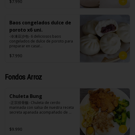
tomate, azúcar, sal, harina de tapioca).
hasta cubrir 1/3 de los baos y taparlo 
$7.990
tomate, azúcar, sal, harina de tapioca).
de inmediato, cocinar a fuego alto por 
Formas de preparación:

8-10 minutos hasta que el agua esté 
- Vaporera: Sin descongelar, poner los 
completamente evaporizado y la base 
baos en una vaporera, cuando hierve 
de los baos estén doradas.

el agua bajar el fuego a medio, 
Baos congelados dulce de
- Microondas: Sin descongelar, poner 
durante 10-15 minutos.

los baos en un plato , poner un poco 
poroto x6 uni.
- Fritos: Precalentar una olla con aceite 
de agua en un bowl de porcelana y 
a 180ºc, colocar con cuidado los baos 
-冷凍豆沙包- 6 deliciosos baos 
meter el plato con bao y el bowl con 
sin descongelar y freírlos por 3 
congelados de dulce de poroto para 
agua al microondas con la tapa 
minutos.

preparar en casa!

durante 2-3 minutos a una potencia de 
- Microondas: Sin descongelar, poner 
(Apto para veganos)

700w.
los baos en un plato , poner un poco 
$7.990
de agua en un bowl de porcelana y 
Formas de preparación:

meter el plato con bao y el bowl con 
- Vaporera: Sin descongelar, poner los 
agua al microondas con la tapa 
baos en una vaporera, cuando hierve 
durante 2-3 minutos a una potencia de 
el agua bajar el fuego a medio, 
Fondos Arroz
700w.
durante 10-15 minutos.

- Fritos: Precalentar una olla con aceite 
a 180ºc, colocar con cuidado los baos 
sin descongelar y freírlos por 3 
Chuleta Bung
minutos.

-正宗排骨飯- Chuleta de cerdo 
- Microondas: Sin descongelar, poner 
marinada con salsa de nuestra receta 
los baos en un plato , poner un poco 
secreta apanada acompañado de 
de agua en un bowl de porcelana y 
arroz blanco, verduras salteadas y 
meter el plato con bao y el bowl con 
medio huevo estilo Taiwan.

agua al microondas con la tapa 
durante 2-3 minutos a una potencia de 
$9.990
700w.