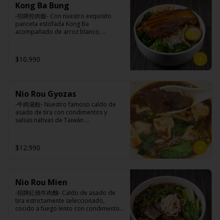
Ingredientes caldo:

Kong Ba Bung
champiñón (extracto de champiñón 
Pickles: Repollo, vinagre de vino 
Cerdo, sal, Maíz, soya, trigo, pollo, ajo, 
taiwanes, extracto de apio, extracto de 
blanco, azúcar, melón taiwanes, ajo.

-招牌控肉飯- Con nuestro exquisito 
pimienta, salsa satay (aceite de soya, 
repollo, poroto de soya, comino, 
Rellenos:

panceta estofada Kong Ba 
Pescado seco, Jengibre, trigo, sésamo, 
paprika, pimienta, azúcar) , harina de 
Tradicional: Panceta de cerdo, 
acompañado de arroz blanco, 
cebollín, polvo coco, ají, camarón, 
trigo, pan rallado, maicena, zanahoria 
cebollín, jengibre, ajo, anís, agua, 
verduras salteadas y medio huevo al 
cebolla, maní, maíz, especies 
salsa de soya, aceite, pimienta sal 
azúcar y salsa de soya.

estilo Taiwán.

orientales, sal, cardamomo, pimienta 
(pimienta, sal, ajo, cebollín, azúcar), 
Loba: Panceta de cerdo, cebollín, 
$10.990
negra, pimienta blanca).
salsa de ajo (ajo, salsa de tomate, 
jengibre, ajo, anís, agua, azúcar, salsa 
azúcar, salsa de soya y harina de 
de soya, repollo, zanahoria, pimienta y 
tapioca).

sal.

Ingredientes:

Pescado frito: Pangasius, harina de 
Chuleta frita: Lomo centro de cerdo, 
Principal: Panceta de cerdo, cebollín, 
tapioca, pimienta sal (pimienta, sal, 
harina de tapioca, ají, pimienta, 
Nio Rou Gyozas
jengibre, ajo, anís, agua, azúcar y salsa 
ajo, cebollín, azúcar), salsa de 
extracto de cerdo, extracto de papaya, 
de soya.

-牛肉湯餃- Nuestro famoso caldo de 
tamarindo (limón, salsa de tomate, 
salsa de soya, soya, especias 
Acompañamientos: Arroz, repollo, 
asado de tira con condimentos y 
azúcar, sal, harina de tapioca).

taiwanesas, pimienta sal (pimienta, sal, 
brocoli (o choclo con pepino en su 
salsas nativas de Taiwán 
Hash brown: Papas, aceite de girasol, 
ajo, cebollín, azúcar), salsa de ajo (ajo, 
reemplazo, consultar disponibilidad), 
acompañando de deliciosas gyozas 
sal, cebolla en polvo, pimienta blanca, 
salsa de tomate, azúcar, salsa de soya 
zanahoria, ajo, sal, extracto de 
artesanales.

salsa de tamarindo (limón, salsa de 
y harina de tapioca).

champiñón taiwanes, extracto de apio, 
$12.990
tomate, azúcar, sal, harina de tapioca).
Pollito frito: Pechuga de pollo en 
extracto de repollo, poroto de soya, 
trosos, harina de tapioca, ají, pimienta, 
comino, paprika, pimienta, azúcar, 
extracto de cerdo, extracto de papaya, 
huevo, jengibre, cebollín, salsa de 
Ingredientes:

salsa de soya, soya, especias 
soya, ajo, agua, azúcar, mix de hierbas 
Hueso vacuno, asado de tira, pak choi, 
taiwanesas, pimienta, sal, ajo, cebollín, 
(canela, anís, pimienta y comino), mirin 
Nio Rou Mien
ajo, cebolla blanca, cebollín, jengibre, 
azúcar, salsa de ajo (ajo, salsa de 
(azúcar, arroz, agua, alcohol).
zanahoria, bolsa de hierba (canela, 
-招牌紅燒牛肉麵- Caldo de asado de 
tomate, azúcar, salsa de soya y harina 
anís, pimienta y comino), condimento 5 
tira estrictamente seleccionado, 
de tapioca). 

sabores (naranja, canela, anís, 
cocido a fuego lento con condimentos 
Champiñón frito: Champiñones 
pimienta y comino), aceite de sésamo, 
y salsas nativas de Taiwán por mas de 
premiums, pimienta, sal, ajo, cebollín, 