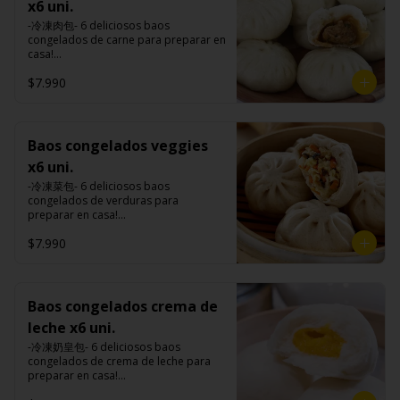
premiums, pimienta, sal, ajo, cebollín, 
de tapioca).

x6 uni.
Tokan: Tofu deshidratado (agua 
comino), mirin (azúcar, arroz, agua, 
azúcar, huevo, aceite, agua, maicena, 
Veggie: Carne de soya, condimento 
desmineralizada, poroto de soya, 
alcohol) , salsa de ajo (ajo, salsa de 
-冷凍肉包- 6 deliciosos baos 
harina tapioca, harina trigo, sal, salsa 
champiñón (extracto de champiñón 
cuajo, azúcar) jengibre, cebollín, salsa 
tomate, azúcar, salsa de soya y harina 
congelados de carne para preparar en 
de ajo (ajo, salsa de tomate, azúcar, 
taiwanes, extracto de apio, extracto de 
de soya, ajo, agua, azúcar, mix de 
de tapioca).

casa!

salsa de soya y harina de tapioca).

repollo, poroto de soya, comino, 
hierba (canela, anís, pimienta y 
Veggie: Carne de soya, condimento 
Tokan: Tofu deshidratado (agua 
paprika, pimienta, azúcar) , harina de 
comino), mirin (azúcar, arroz, agua, 
$7.990
champiñón (extracto de champiñón 
Formas de preparación:

desmineralizada, poroto de soya, 
trigo, pan rallado, maicena, zanahoria 
alcohol) , salsa de ajo (ajo, salsa de 
taiwanes, extracto de apio, extracto de 
- Vaporera: Sin descongelar, poner los 
cuajo, azúcar) jengibre, cebollín, salsa 
salsa de soya, aceite, pimienta sal 
tomate, azúcar, salsa de soya y harina 
repollo, poroto de soya, comino, 
baos en una vaporera, cuando hierve 
de soya, ajo, agua, azúcar, mix de 
(pimienta, sal, ajo, cebollín, azúcar), 
de tapioca).

paprika, pimienta, azúcar) , harina de 
el agua bajar el fuego a medio, 
hierba (canela, anís, pimienta y 
salsa de ajo (ajo, salsa de tomate, 
Veggie: Carne de soya, condimento 
trigo, pan rallado, maicena, zanahoria 
durante 10-15 minutos.

comino), mirin (azúcar, arroz, agua, 
Baos congelados veggies
azúcar, salsa de soya y harina de 
champiñón (extracto de champiñón 
salsa de soya, aceite, pimienta sal 
- Al sartén: Sin descongelar, poner los 
alcohol) , salsa de ajo (ajo, salsa de 
tapioca).

taiwanes, extracto de apio, extracto de 
x6 uni.
(pimienta, sal, ajo, cebollín, azúcar), 
baos en un sartén con aceite caliente, 
tomate, azúcar, salsa de soya y harina 
Pescado frito: Pangasius, harina de 
repollo, poroto de soya, comino, 
salsa de ajo (ajo, salsa de tomate, 
colocar 100 ml. de agua al sartén o 
de tapioca).

-冷凍菜包- 6 deliciosos baos 
tapioca, pimienta sal (pimienta, sal, 
paprika, pimienta, azúcar) , harina de 
azúcar, salsa de soya y harina de 
hasta cubrir 1/3 de los baos y taparlo 
Veggie: Carne de soya, condimento 
congelados de verduras para 
ajo, cebollín, azúcar), salsa de 
trigo, pan rallado, maicena, zanahoria 
tapioca).

de inmediato, cocinar a fuego alto por 
champiñón (extracto de champiñón 
preparar en casa!

tamarindo (limón, salsa de tomate, 
salsa de soya, aceite, pimienta sal 
Hash brown: Papas, aceite de girasol, 
8-10 minutos hasta que el agua esté 
taiwanes, extracto de apio, extracto de 
ingredientes del relleno: Repollo, 
azúcar, sal, harina de tapioca).

(pimienta, sal, ajo, cebollín, azúcar), 
sal, cebolla en polvo, pimienta blanca, 
completamente evaporizado y la base 
$7.990
repollo, poroto de soya, comino, 
zanahoria, apio, cebollín, shitake, oreja 
Hash brown: Papas, aceite de girasol, 
salsa de ajo (ajo, salsa de tomate, 
salsa de tamarindo (limón, salsa de 
de los baos estén doradas.

paprika, pimienta, azúcar) , harina de 
de judas y algas. (Apto para veganos)

sal, cebolla en polvo, pimienta blanca, 
azúcar, salsa de soya y harina de 
tomate, azúcar, sal, harina de tapioca).
- Microondas: Sin descongelar, poner 
trigo, pan rallado, maicena, zanahoria 
salsa de tamarindo (limón, salsa de 
tapioca).

los baos en un plato , poner un poco 
salsa de soya, aceite, pimienta sal 
Formas de preparación:

tomate, azúcar, sal, harina de tapioca).
Pescado frito: Pangasius, harina de 
de agua en un bowl de porcelana y 
(pimienta, sal, ajo, cebollín, azúcar), 
- Vaporera: Sin descongelar, poner los 
Baos congelados crema de
tapioca, pimienta sal (pimienta, sal, 
meter el plato con bao y el bowl con 
salsa de ajo (ajo, salsa de tomate, 
baos en una vaporera, cuando hierve 
ajo, cebollín, azúcar), salsa de 
agua al microondas con la tapa 
leche x6 uni.
azúcar, salsa de soya y harina de 
el agua bajar el fuego a medio, 
tamarindo (limón, salsa de tomate, 
durante 2-3 minutos a una potencia de 
tapioca).

durante 10-15 minutos.

-冷凍奶皇包- 6 deliciosos baos 
azúcar, sal, harina de tapioca).

700w.
Hash brown: Papas, aceite de girasol, 
- Al sartén: Sin descongelar, poner los 
congelados de crema de leche para 
Hash brown: Papas, aceite de girasol, 
sal, cebolla en polvo, pimienta blanca, 
baos en un sartén con aceite caliente, 
preparar en casa!

sal, cebolla en polvo, pimienta blanca, 
salsa de tamarindo (limón, salsa de 
colocar 100 ml. de agua al sartén o 
(Apto para vegetarianos)

salsa de tamarindo (limón, salsa de 