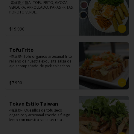
-素炸物拼盤A- TOFU FRITO, GYOZA 
VERDURA, ARROLLADO, PAPAS FRITAS, 
POROTO VERDE.

(Foto referencial, favor confirmar las 
opciones disponibles según lo que 
indica en esta descripción.)
$19.990
Tofu Frito
-炸豆腐- Tofu orgánico artesanal frito 
relleno de nuestra exquisita salsa de 
ajo acompañado de pickles hechos 
con nuestra receta secreta.

$7.990
Ingredientes:

Tofu de poroto de soya, salsa de ajo 
(ajo, salsa de tomate, azúcar, sal, salsa 
Tokan Estilo Taiwan
de soya y harina de tapioca), pickle 
(repollo, zanahoria, vinagre de vino 
-滷豆乾-  Quesillos de tofu seco 
blanco, azúcar, melón taiwanes, ajo).
organico y artesanal cocido a fuego 
lento con nuestra salsa secreta 
sazonado con nuestra exquisita salsa 
de ajo, aceite de sesamo, cebollin y 