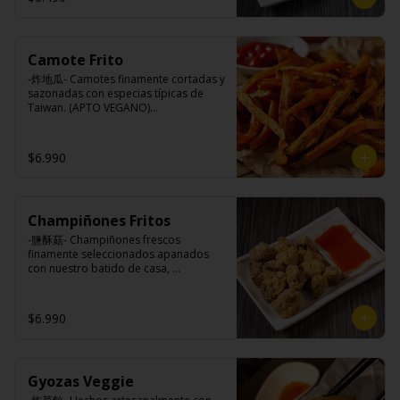
Camote Frito
-炸地瓜- Camotes finamente cortadas y 
sazonadas con especias típicas de 
Taiwan. (APTO VEGANO)

$6.990
Ingredientes:

Camotes, harina de arroz, aceite de 
colza, almidón modificada, dextrina, 
sal.
Champiñones Fritos
-鹽酥菇- Champiñones frescos 
finamente seleccionados apanados 
con nuestro batido de casa, 
sazonados con nuestro sal y pimienta 
especial, croncante por fuera y jugoso 
por dentro.

$6.990
Ingredientes:

Gyozas Veggie
Champiñones, pimienta, sal, ajo, 
cebollín, azúcar), huevo, aceite, agua, 