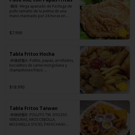
pimienta, sal, ajo, cebollín, azúcar.
-雞排- Mega apanado de Pechuga de 
pollo tamaño de la palma de una 
mano marinado por 24 horas en 
nuestra receta de la casa, crocante por 
fuera, suave y jugosa por dentro 
acompañado de papas fritas.

$7.990
Ingredientes:

Tabla Fritos Hocha
Pechuga de pollo con hueso, harina de 
tapioca, ají, pimienta, extracto de 
-炸物拼盤A- Pollito, papas, arrollados, 
cerdo, extracto de papaya, salsa de 
bocaditos de carne mongoliana y 
soya, soya, especias taiwanesas, 
champiñones fritos. 

pimienta, sal, ajo, cebollín, azúcar y 
(Foto referencial, favor confirmar las 
papas.
opciones disponibles según lo que 
indica en esta descripción.)
$18.990
Tabla Fritos Taiwan
-炸物拼盤B- POLLITO TW, GYOZAS 
VERDURAS, AROS CEBOLLA, 
MOZARELLA STICKS, PAPAS HASH 
BROWN.

(Foto referencial, favor confirmar las 