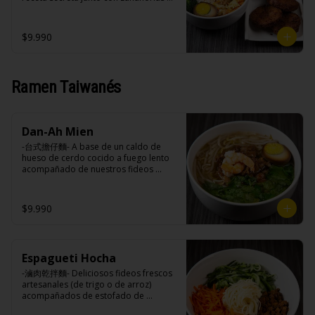
extracto de repollo, poroto de soya, 
vinagre de vino blanco, azúcar, melón 
frescas y especias nativos de Taiwan 
comino, paprika, pimienta, azúcar, 
taiwanes, ajo).

acompañado de arroz blanco, 
huevo (opcional), jengibre, cebollín, 
Acompañamientos: Arroz, repollo, 
verduras salteadas y opción de 
$9.990
salsa de soya, ajo, agua, azúcar, mix 
brocoli (o choclo con pepino en su 
agregar medio huevo estilo Taiwán. 
de hierbas (canela, anís, pimienta y 
reemplazo, consultar disponibilidad), 
(APTO VEGANO)

comino), mirin (azúcar, arroz, agua, 
zanahoria, ajo, sal, extracto de 
alcohol).
champiñón taiwanes, extracto de apio, 
Ramen Taiwanés
extracto de repollo, poroto de soya, 
comino, paprika, pimienta, azúcar, 
Ingredientes:

huevo (opcional), jengibre, cebollín, 
Principal: Carne de soya, condimento 
salsa de soya, ajo, agua, azúcar, mix 
champiñón (extracto de champiñón 
de hierbas (canela, anís, pimienta y 
Dan-Ah Mien
taiwanes, extracto de apio, extracto de 
comino), mirin (azúcar, arroz, agua, 
repollo, poroto de soya, comino, 
-台式擔仔麵- A base de un caldo de 
alcohol).
paprika, pimienta, azúcar) , harina de 
hueso de cerdo cocido a fuego lento 
trigo, pan rallado, maicena, zanahoria 
acompañado de nuestros fideos 
salsa de soya, aceite, pimienta sal 
artesanales frescos, dientes de 
(pimienta, sal, ajo, cebollin, azucar).

dragón, salsa Lo Ba, camarones 
Acompañamientos: Arroz, repollo, 
ecuatorianos, medio huevo estilo 
$9.990
brocoli (o choclo con pepino en su 
Taiwan y un toque de cilantro.

reemplazo, consultar disponibilidad), 
zanahoria, ajo, sal, extracto de 
champiñón taiwanes, extracto de apio, 
extracto de repollo, poroto de soya, 
Espagueti Hocha
Ingredientes:

comino, paprika, pimienta, azúcar, 
Panceta de cerdo ,cebolla morada 
-滷肉乾拌麵- Deliciosos fideos frescos 
huevo (opcional), jengibre, cebollín, 
picada, ajo, cebolla frita, salsa de 
artesanales (de trigo o de arroz) 
salsa de soya, ajo, agua, azúcar, mix 
soya, azúcar, azúcar morena, miel y 
acompañados de estofado de 
de hierbas (canela, anís, pimienta y 
condimento 5 sabores (naranja, 
panceta picada con especias y 
comino), mirin (azúcar, arroz, agua, 