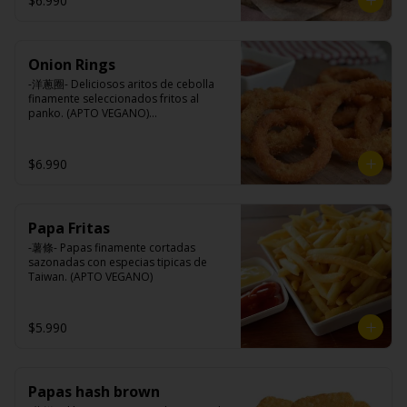
$6.990
Queso mozzarella, harina de trigo, 
aceite de girasol, almidón, agua, sal, 
especias.
Onion Rings
-洋蔥圈- Deliciosos aritos de cebolla 
finamente seleccionados fritos al 
panko. (APTO VEGANO)

$6.990
Ingredientes:

Cebolla, harina de trigo, agua, aceite 
de palma, sal, harina de arroz, azúcar, 
almidón de papa modificado.
Papa Fritas
-薯條- Papas finamente cortadas 
sazonadas con especias tipicas de 
Taiwan. (APTO VEGANO)
$5.990
Papas hash brown