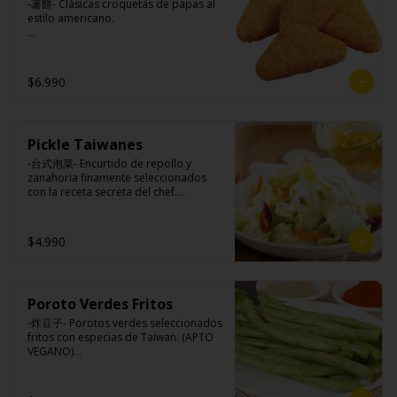
-薯餅- Clásicas croquetas de papas al 
estilo americano.

Ingredientes:

$6.990
Papa, aceite de girasol, sal, cebolla en 
polvo, pimienta blanca.
Pickle Taiwanes
-台式泡菜- Encurtido de repollo y 
zanahoria finamente seleccionados 
con la receta secreta del chef.

$4.990
Ingredientes:

Repollo, zanahoria, vinagre de vino 
blanco, azúcar, melón taiwanes, ajo.
Poroto Verdes Fritos
-炸豆子- Porotos verdes seleccionados 
fritos con especias de Taiwan. (APTO 
VEGANO)
