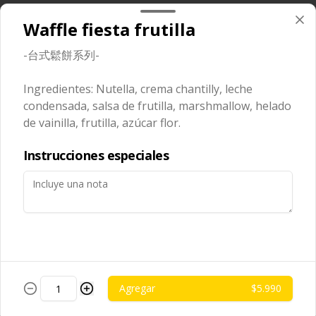
(extracto de champiñón taiwanes, 
ajo, cebolla morada, salsa de soya, 
extracto de apio, extracto de repollo, 
sal, trigo, azúcar, condimento 
poroto de soya, comino, paprika, 
Waffle fiesta frutilla
champiñón (extracto de champiñón 
pimienta, azúcar), satay veggie (aceite 
Arroz Blanco
taiwanes, extracto de apio, extracto de 
de soya, salsa poroto de soya, aceite 
repollo, poroto de soya, comino, 
-白飯-
-台式鬆餅系列-
de sesamo, sal, mani, pimienta, 
paprika, pimienta, azúcar), salsa ostra 
cascara de naranja, curry, canela, 
vegana (trigo, soya, shitake, sal, maíz), 
polvo de coco, aji, trigo), diente 
condimento 5 sabores (naranja, 
Ingredientes: Nutella, crema chantilly, leche
dragon, cilantro, medio huevo, 
canela, anís, pimienta y comino), 
jengibre, cebollín, salsa de soya, ajo, 
condensada, salsa de frutilla, marshmallow, helado
pepino, zanahoria.
$2.490
agua, azúcar, mix de hierba (canela, 
de vainilla, frutilla, azúcar flor.
anís, pimienta y comino), mirin (azúcar, 
arroz, agua, alcohol).
Instrucciones especiales
Fideo de Arroz
-台灣米粉-
$2.990
Agregar
$5.990
Fideos artesanales
-手工拉麵-