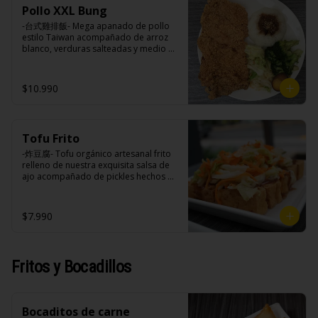
soya, soya, varias especias taiwanesas, 
azúcar, sal, harina de tapioca).

huevo, jengibre, cebollín, salsa de 
Pollo XXL Bung
pimienta, sal, ajo, cebollín, azúcar.
Hash brown: Papas, aceite de girasol, 
soya, ajo, agua, azúcar, mix de hierbas 
-台式雞排飯- Mega apanado de pollo 
sal, cebolla en polvo, pimienta blanca, 
(canela, anís, pimienta y comino), mirin 
estilo Taiwan acompañado de arroz 
salsa de tamarindo (limón, salsa de 
(azúcar, arroz, agua, alcohol).
blanco, verduras salteadas y medio 
tomate, azúcar, sal, harina de tapioca).
huevo estilo Taiwán.

$10.990
Ingredientes:

Principal: Pechugas de pollo con 
hueso, harina de tapioca, ají, pimienta, 
Tofu Frito
extracto de cerdo, extracto de papaya, 
salsa de soya, soya, especias 
-炸豆腐- Tofu orgánico artesanal frito 
taiwanesas, pimienta sal (pimienta, sal, 
relleno de nuestra exquisita salsa de 
ajo, cebollín, azúcar).

ajo acompañado de pickles hechos 
Acompañamientos: Arroz, repollo, 
con nuestra receta secreta.

brocoli (o choclo con pepino en su 
reemplazo, consultar disponibilidad), 
$7.990
zanahoria, ajo, sal, extracto de 
champiñón taiwanes, extracto de apio, 
Ingredientes:

extracto de repollo, poroto de soya, 
Tofu de poroto de soya, salsa de ajo 
comino, paprika, pimienta, azúcar, 
(ajo, salsa de tomate, azúcar, sal, salsa 
Fritos y Bocadillos
huevo, jengibre, cebollín, salsa de 
de soya y harina de tapioca), pickle 
soya, ajo, agua, azúcar, mix de hierbas 
(repollo, zanahoria, vinagre de vino 
(canela, anís, pimienta y comino), mirin 
blanco, azúcar, melón taiwanes, ajo).
(azúcar, arroz, agua, alcohol).
Bocaditos de carne