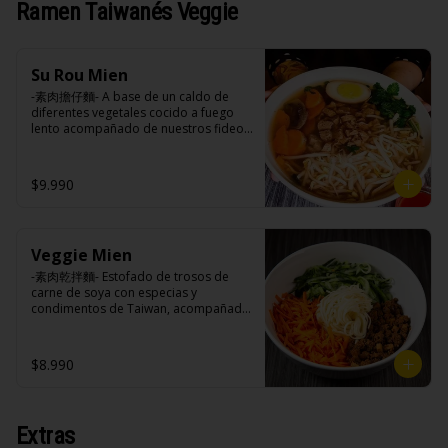
Ramen Taiwanés Veggie
especies orientales, sal, cardamomo, 
Hueso vacuno, asado de tira, pak choi, 
pimienta negra, pimienta blanca).

ajo, cebolla blanca, cebollín, jengibre, 
Ingrediente gyozas: Carne de cerdo, 
zanahoria, bolsa de hierba (canela, 
harina de trigo, repollo, cebollín, sal, 
anís, pimienta y comino), condimento 5 
pimienta, salsa de soya, aceite de 
Su Rou Mien
sabores (naranja, canela, anís, 
sésamo, condimento 5 sabores 
pimienta y comino), aceite de sésamo, 
-素肉擔仔麵- A base de un caldo de 
(naranja, canela, anís, pimienta y 
azúcar, salsa de soya, salsa de poroto 
diferentes vegetales cocido a fuego 
comino).
(agua, poroto de soya, trigo, azúcar, 
lento acompañado de nuestros fideos 
sal), salsa de soya, azúcar, salsa satay 
artesanales frescos, dientes de 
(aceite de soya, pescado seco, 
dragón, champiñones, salsa carne de 
jengibre, trigo, sésamo, cebollín, polvo 
soya su rou con un toque de cilantro y 
$9.990
coco, ají, camarón, cebolla, maíz, maní, 
opcion de agregar medio huevo estilo 
especies orientales, sal, cardamomo, 
Taiwán. (APTO VEGANO)

pimienta negra, pimienta blanca).
Veggie Mien
Ingredientes:

-素肉乾拌麵- Estofado de trosos de 
Carne de soya, champiñones shitake, 
carne de soya con especias y 
ajo, cebolla morada, salsa de soya, 
condimentos de Taiwan, acompañado 
sal, trigo, azúcar, condimento 
de nuestros fideos frescos 
champiñón (extracto de champiñón 
artesanales, zanahoria y pepino 
taiwanes, extracto de apio, extracto de 
rallados. (APTO VEGANO)

$8.990
repollo, poroto de soya, comino, 
paprika, pimienta, azúcar).

Ingredientes caldo: Champiñones, 
cebolla blanca, zanahoria, repollo, 
Ingredientes:

Extras
alga konbu, condimento champiñón 
Carne de soya, champiñones shitake, 