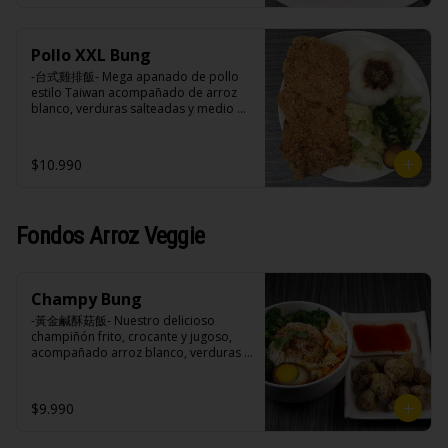
negra, pimienta blanca.

Ingredientes:

Acompañamientos: Arroz, repollo, 
Principal: Pechuga de pollo trozado 
brocoli (o choclo con pepino en su 
(puede contener huesos), harina de 
reemplazo, consultar disponibilidad), 
Pollo XXL Bung
tapioca, ají, pimienta, extracto de 
zanahoria, ajo, sal, extracto de 
cerdo, extracto de papaya, salsa de 
-台式雞排飯- Mega apanado de pollo 
champiñón taiwanes, extracto de apio, 
soya, soya, pimienta sal (pimienta, sal, 
estilo Taiwan acompañado de arroz 
extracto de repollo, poroto de soya, 
ajo, cebollín, azúcar).

blanco, verduras salteadas y medio 
comino, paprika, pimienta, azúcar, 
Acompañamientos: Arroz, repollo, 
huevo estilo Taiwán.

huevo, jengibre, cebollín, salsa de 
brocoli (o choclo con pepino en su 
soya, ajo, agua, azúcar, mix de hierbas 
reemplazo, consultar disponibilidad), 
$10.990
(canela, anís, pimienta y comino), mirin 
zanahoria, ajo, sal, extracto de 
(azúcar, arroz, agua, alcohol).
champiñón taiwanes, extracto de apio, 
Ingredientes:

extracto de repollo, poroto de soya, 
Principal: Pechugas de pollo con 
comino, paprika, pimienta, azúcar, 
hueso, harina de tapioca, ají, pimienta, 
Fondos Arroz Veggie
huevo, jengibre, cebollín, salsa de 
extracto de cerdo, extracto de papaya, 
soya, ajo, agua, azúcar, mix de hierbas 
salsa de soya, soya, especias 
(canela, anís, pimienta y comino), mirin 
taiwanesas, pimienta sal (pimienta, sal, 
(azúcar, arroz, agua, alcohol).
ajo, cebollín, azúcar).

Champy Bung
Acompañamientos: Arroz, repollo, 
brocoli (o choclo con pepino en su 
-黃金鹹酥菇飯- Nuestro delicioso 
reemplazo, consultar disponibilidad), 
champiñón frito, crocante y jugoso, 
zanahoria, ajo, sal, extracto de 
acompañado arroz blanco, verduras 
champiñón taiwanes, extracto de apio, 
salteadas y opción de agregar medio 
extracto de repollo, poroto de soya, 
huevo estilo Taiwán. (Apto 
comino, paprika, pimienta, azúcar, 
vegetarianos).

$9.990
huevo, jengibre, cebollín, salsa de 
soya, ajo, agua, azúcar, mix de hierbas 
(canela, anís, pimienta y comino), mirin 