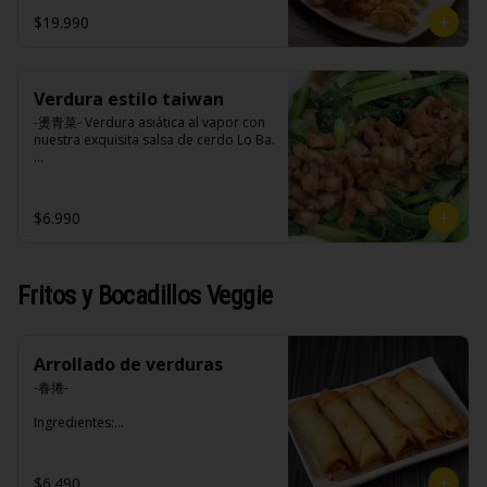
opciones disponibles según lo que 
$19.990
indica en esta descripción.)
Verdura estilo taiwan
-燙青菜- Verdura asiática al vapor con 
nuestra exquisita salsa de cerdo Lo Ba.

Ingredientes:

$6.990
Pak choi, loba (panceta de cerdo , 
cebolla morada, ajo, cebolla frita, 
salsa de soya, azúcar blanca, azúcar 
morena, miel y condimento 5 sabores 
Fritos y Bocadillos Veggie
(naranja, canela, anís, pimienta y 
comino).
Arrollado de verduras
-春捲-

Ingredientes:

Repollo, zanahoria, apio, pimentón y 
sal. (Apto para veganos)
$6.490