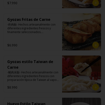
$7.990
Ingredientes:

Pangasius, harina de tapioca, pimienta 
Gyozas Fritas de Carne
sal (pimienta, sal, ajo, cebollín, azúcar)

Papas fritas: papas, aceite vegetal de 
-炸肉餃- Hechos artesanalmente con 
girasol, almidón de papa, harina de 
diferentes ingredientes frescos y 
arroz, sal, especies (cúrcuma, 
finamente seleccionados.

pimiento), pimienta sal (pimienta, sal, 
ajo, cebollín, azúcar).
$6.990
Ingredientes:

Carne de cerdo, harina de trigo, 
repollo, cebollín, sal, pimienta, salsa 
de soya, aceite de sésamo, 
Gyozas estilo Taiwan de
condimento 5 sabores (naranja, 
canela, anís, pimienta y comino).
Carne
-豬肉水餃- Hechos artesanalmente con 
diferentes ingredientes frescos con 
preparación típica de Taiwan al vapor 
acompañado de nuestro exquisito 
$8.990
salsa de ajo hecho de casa.

Ingredientes:

Huevo Estilo Taiwan