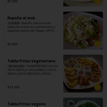
$5.990
Ingredientes:

Porotos verdes taiwanés, pimienta, sal, 
ajo, cebollín, azúcar.
Repollo al wok
-炒高麗菜- Repollo seleccionado 
salteado al wok con condimentos y 
especias nativos de Taiwan. (APTO 
VEGANO)

$4.990
Ingredientes:

Repollo, zanahoria, ajo, pimienta, sal, 
cebollín, azúcar.
Tabla Fritos Vegetariano
-素炸物拼盤B- CHAMPIÑONES HOCHA, 
AROS CEBOLLA, MOZARRELLA STICK, 
ARROLLADOS VERDURAS, PAPAS 
FRITAS.

(Foto referencial, favor confirmar las 
opciones disponibles según lo que 
$19.990
indica en esta descripción.)
Tabla Fritos vegano