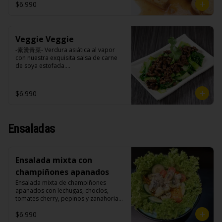
cilantro.

$6.990
Veggie Veggie
Ingredientes:

Tokan (agua desmineralizada, poroto 
-素燙青菜- Verdura asiática al vapor 
de soya, cuajo, azúcar) jengibre, 
con nuestra exquisita salsa de carne 
cebollín, salsa de soya, ajo, agua, 
de soya estofada.

azúcar, canela, anís, pimienta, comino, 
cilantro, cebollín, aceite de sesamo, 
salsa de ajo (ajo, salsa de tomate, 
$6.990
azúcar, salsa de soya y harina de 
Ingredientes:

arroz), cilantro, cebollín, aceite de 
Pak choi, carne de soya, champiñones 
sésamo.
shitake, soya, sal, trigo, condimento 
champiñón (extracto de champiñón 
Ensaladas
taiwanes, extracto de apio, extracto de 
repollo, poroto de soya, comino, 
paprika, pimienta, azúcar), salsa ostra 
vegana (trigo, soya, shitake, sal, maíz), 
Ensalada mixta con
condimento 5 sabores (naranja, 
canela, anís, pimienta y comino), 
champiñones apanados
azúcar, cebolla morada, ajo.
Ensalada mixta de champiñones 
apanados con lechugas, choclos, 
tomates cherry, pepinos y zanahorias.

$6.990
Ingredientes:
