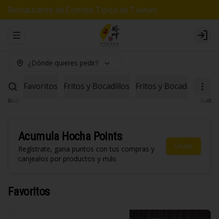
Restaurante de Comida Típica de Taiwan
Abrir menu de navegación
Logi
¿Dónde quieres pedir?
Favoritos
Fritos y Bocadillos
Fritos y Bocadillos Veg
Acumula
Hocha Points
Únete
Regístrate, gana puntos con tus compras y
canjealos por productos y más
Favoritos