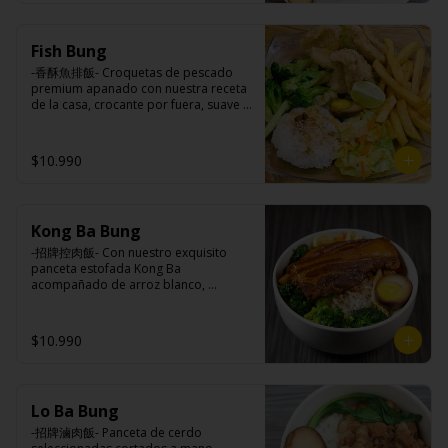
Ingredientes:

Principal: Lomo centro de cerdo, 
Fish Bung
harina de tapioca, ají, pimienta, 
extracto de cerdo, extracto de papaya, 
-香酥魚排飯- Croquetas de pescado 
salsa de soya, soya, pimienta sal 
premium apanado con nuestra receta 
(pimienta, sal, ajo, cebollín, azúcar).

de la casa, crocante por fuera, suave y 
Acompañamientos: Arroz, repollo, 
jugosa por dentro acompañado de 
brocoli (o choclo con pepino en su 
papas fritas, arroz blanco, verduras 
reemplazo, consultar disponibilidad), 
salteadas y medio huevo estilo Taiwán.

$10.990
zanahoria, ajo, sal, extracto de 
champiñón taiwanes, extracto de apio, 
extracto de repollo, poroto de soya, 
comino, paprika, pimienta, azúcar, 
Ingredientes:

huevo, jengibre, cebollín, salsa de 
Kong Ba Bung
Principal: Pangasius, harina de tapioca, 
soya, ajo, agua, azúcar, mix de hierbas 
pimienta sal (pimienta, sal, ajo, 
-招牌控肉飯- Con nuestro exquisito 
(canela, anís, pimienta y comino), mirin 
cebollín, azúcar), limón sutil.

panceta estofada Kong Ba 
(azúcar, arroz, agua, alcohol).
Acompañamientos: Arroz, repollo, 
acompañado de arroz blanco, 
brocoli (o choclo con pepino en su 
verduras salteadas y medio huevo al 
reemplazo, consultar disponibilidad), 
estilo Taiwán.

zanahoria, ajo, sal, extracto de 
$10.990
champiñón taiwanes, extracto de apio, 
extracto de repollo, poroto de soya, 
comino, paprika, pimienta, azúcar, 
Ingredientes:

huevo, jengibre, cebollín, salsa de 
Principal: Panceta de cerdo, cebollín, 
soya, ajo, agua, azúcar, mix de hierbas 
Lo Ba Bung
jengibre, ajo, anís, agua, azúcar y salsa 
(canela, anís, pimienta y comino), mirin 
de soya.

-招牌滷肉飯- Panceta de cerdo 
(azúcar, arroz, agua, alcohol).
Acompañamientos: Arroz, repollo, 