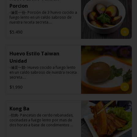
Carne de cerdo, harina de trigo, 
Porcion
repollo, cebollín, sal, pimienta, salsa 
de soya, aceite de sésamo, 
-滷蛋一份- Porción de 3 huevo cocido a 
condimento 5 sabores (naranja, 
fuego lento en un caldo sabroso de 
canela, anís, pimienta y comino).
nuestra receta secreta.

$5.490
Ingredientes:

Huevos premiums, jengibre, cebollín, 
salsa de soya, ajo, agua, azúcar, mix 
Huevo Estilo Taiwan
de hierbas (canela, anís, pimienta y 
Unidad
comino), mirin (azúcar, arroz, agua, 
alcohol), salsa ostra vegana (trigo, 
-滷蛋一顆- Huevo cocido a fuego lento 
soya, shitake, sal, maíz).
en un caldo sabroso de nuestra receta 
secreta.

$1.990
Ingredientes:

Huevo premium, jengibre, cebollín, 
salsa de soya, ajo, agua, azúcar, bolsa 
Kong Ba
de hierba (canela, anís, pimienta y 
-控肉- Pancetas de cerdo rebanadas, 
comino), mirin (azúcar, arroz, agua, 
cocinadas a fuego lento por mas de 
alcohol), salsa ostra vegana (trigo, 
dos horas a base de condimentos 
soya, shitake, sal, maíz).
nativos Taiwaneses.
