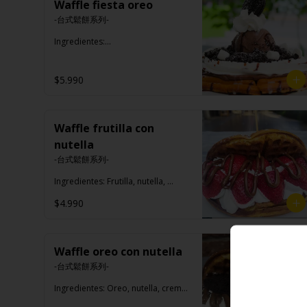
Waffle fiesta oreo
-台式鬆餅系列-

Ingredientes:

Crema de chantilly, salsa de 
chocolate, nutella, leche 
condensada, oreo, helado y 
$5.990
azúcar flour.
Waffle frutilla con
nutella
-台式鬆餅系列-

Ingredientes: Frutilla, nutella, 
crema chantilly, azúcar flor.
$4.990
Waffle oreo con nutella
-台式鬆餅系列-

Ingredientes: Oreo, nutella, crema 
chantilly, azúcar flor.