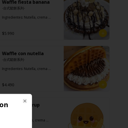
Waffle fiesta banana
-台式鬆餅系列-

Ingredientes: Nutella, crema 
chantilly, leche condensada, salsa 
de chocolate, marshmallow, 
helado del chocolate, platano, 
$5.990
azúcar flor
Waffle con nutella
-台式鬆餅系列-

Ingredientes: Nutella, crema 
chantilly, azúcar flor.
$4.490
con
Waffle con syrup
Close
-台式鬆餅系列-

Ingredientes: Syrup, crema 
chantilly, azúcar flor.