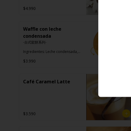
$4.990
Waffle con leche
condensada
-台式鬆餅系列-

Ingredientes: Leche condensada, 
crema chantilly, azúcar flor.
$3.990
Café Caramel Latte
$3.590