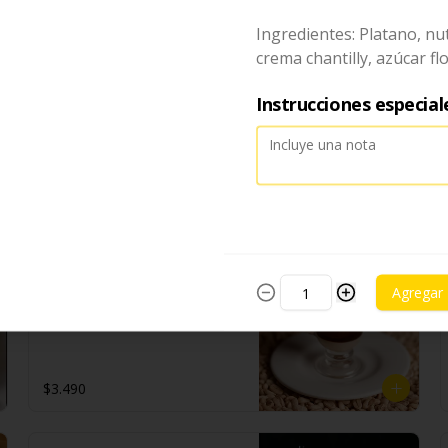
$3.990
Ingredientes: Platano, nut
crema chantilly, azúcar flo
Café Americano
Instrucciones especial
$2.990
Café Cortado
Agregar
$3.490