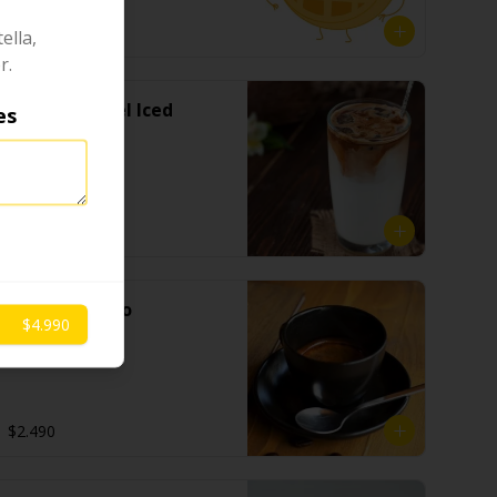
$3.990
ella,
r.
Café Caramel Iced
es
Latte
$3.990
Café Espresso
$4.990
$2.490