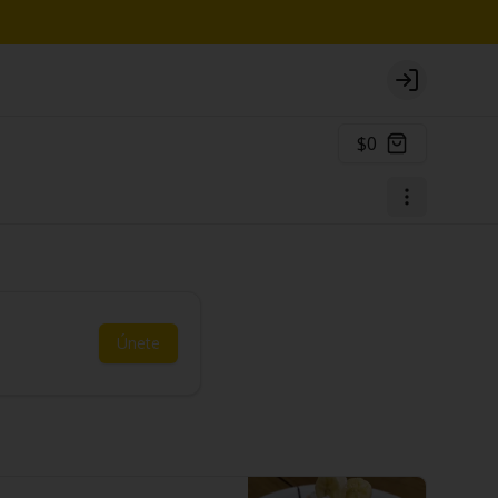
Login
$0
Únete