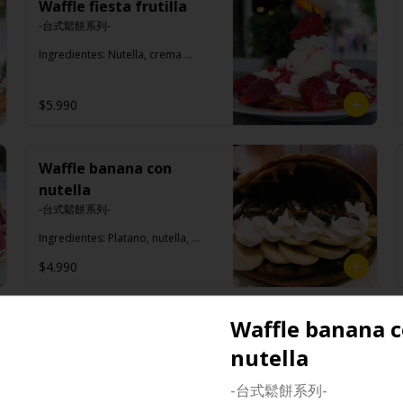
Waffle fiesta frutilla
-台式鬆餅系列-

Ingredientes: Nutella, crema 
chantilly, leche condensada, salsa 
de frutilla, marshmallow, helado 
de vainilla, frutilla, azúcar flor.
$5.990
Waffle banana con
nutella
-台式鬆餅系列-

Ingredientes: Platano, nutella, 
crema chantilly, azúcar flor.
$4.990
Waffle banana 
Waffle con manjar
-台式鬆餅系列-

nutella
Ingredientes: Manjar, crema 
-台式鬆餅系列-
chantilly, azúcar flor.