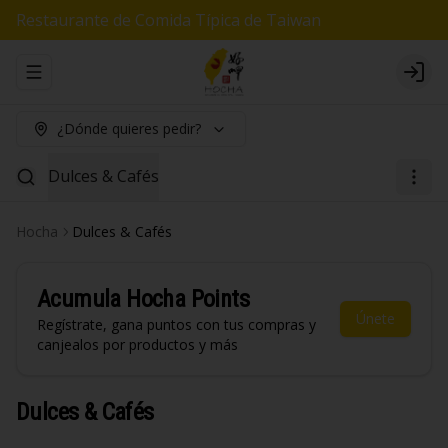
Restaurante de Comida Típica de Taiwan
Abrir menu de navegación
Logi
¿Dónde quieres pedir?
Dulces & Cafés
Hocha
Dulces & Cafés
Acumula
Hocha Points
Únete
Regístrate, gana puntos con tus compras y
canjealos por productos y más
Dulces & Cafés