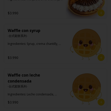
azúcar flor.
$3.990
Waffle con syrup
-台式鬆餅系列-

Ingredientes: Syrup, crema chantilly, 
azúcar flor.
$3.990
Waffle con leche
condensada
-台式鬆餅系列-

Ingredientes: Leche condensada, 
crema chantilly, azúcar flor.
$3.990