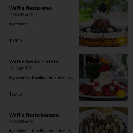
Waffle fiesta oreo
-台式鬆餅系列-

Ingredientes:

Crema de chantilly, salsa de chocolate, 
nutella, leche condensada, oreo, 
helado y azúcar flour.
$5.990
Waffle fiesta frutilla
-台式鬆餅系列-

Ingredientes: Nutella, crema chantilly, 
leche condensada, salsa de frutilla, 
marshmallow, helado de vainilla, 
frutilla, azúcar flor.
$5.990
Waffle fiesta banana
-台式鬆餅系列-

Ingredientes: Nutella, crema chantilly, 