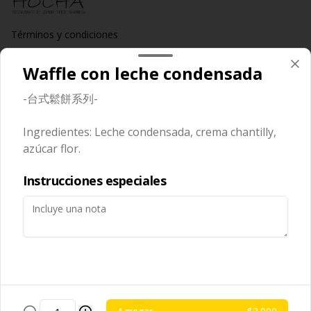
Términos y condiciones
Política de privacidad
Waffle con leche condensada
Redes sociales
-台式鬆餅系列-
Instagram
Ingredientes: Leche condensada, crema chantilly,
Facebook
azúcar flor.
Mi cuenta
Instrucciones especiales
Pedir
Hocha Points
Iniciar sesión
Powered by