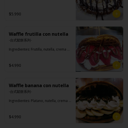
leche condensada, salsa de chocolate, 
marshmallow, helado del chocolate, 
platano, azúcar flor
$5.990
Waffle frutilla con nutella
-台式鬆餅系列-

Ingredientes: Frutilla, nutella, crema 
chantilly, azúcar flor.
$4.990
Waffle banana con nutella
-台式鬆餅系列-

Ingredientes: Platano, nutella, crema 
chantilly, azúcar flor.
$4.990