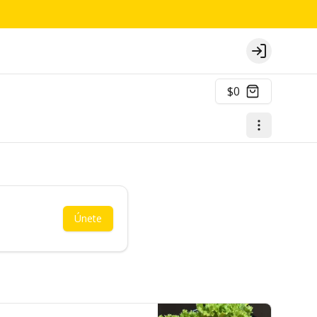
Login
$0
Únete