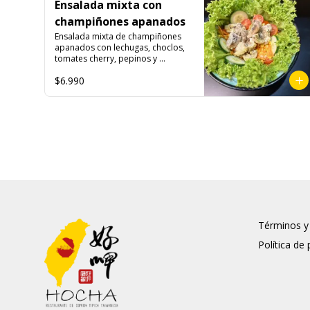
Ensalada mixta con
champiñones apanados
Ensalada mixta de champiñones 
apanados con lechugas, choclos, 
tomates cherry, pepinos y 
zanahorias.

$6.990
Ingredientes:

Lechuga hidropónica, tomate 
cherry, choclo, pepino, zanahoria, 
champiñones, pimienta, sal, ajo, 
cebollín, azúcar, huevo, aceite, 
agua, maicena, harina de tapioca, 
harina de trigo, sal. 

Salsa limoneta: 

Agua, aceite vegetal

(maravilla, soya), azúcar, sal, 
cebolla, acido cítrico, vinagre do 
vino blanco, ajo, almidón de papa 
Términos y
modificado, acido ascórbico, 
Política de 
perejil, goma xantán, pimienta 
negra, colorante natural 
(curcuma), saborizante natural, 
sorbato de potasio, benzoato de 
sodio, antioxidantes (BHA, 
propligalato),EDTA disódico 