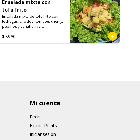
Ensalada mixta con
tofu frito
Ensalada mixta de tofu frito con 
lechugas, choclos, tomates cherry, 
pepinos y zanahorias.

$7.990
Ingredientes:

Lechuga hidropónica, tomate 
cherry, choclo, pepino, zanahoria, 
tofu frito, pimienta, sal, ajo, 
cebollín.

Salsa limoneta: 

Agua, aceite vegetal

(maravilla, soya), azúcar, sal, 
cebolla, acido cítrico, vinagre do 
vino blanco, ajo, almidón de papa 
modificado, acido ascórbico, 
perejil, goma xantán, pimienta 
negra, colorante natural 
Mi cuenta
(curcuma), saborizante natural, 
sorbato de potasio, benzoato de 
sodio, antioxidantes (BHA, 
Pedir
propligalato),EDTA disódico 
Hocha Points
cálcico.
Iniciar sesión