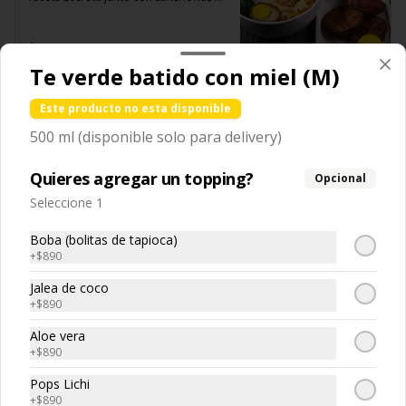
extracto de repollo, poroto de soya, 
vinagre de vino blanco, azúcar, melón 
frescas y especias nativos de Taiwan 
comino, paprika, pimienta, azúcar, 
taiwanes, ajo).

acompañado de arroz blanco, 
huevo (opcional), jengibre, cebollín, 
Acompañamientos: Arroz, repollo, 
verduras salteadas y opción de 
$9.990
salsa de soya, ajo, agua, azúcar, mix 
brocoli (o choclo con pepino en su 
agregar medio huevo estilo Taiwán. 
de hierbas (canela, anís, pimienta y 
reemplazo, consultar disponibilidad), 
(APTO VEGANO)

Te verde batido con miel (M)
comino), mirin (azúcar, arroz, agua, 
zanahoria, ajo, sal, extracto de 
alcohol).
champiñón taiwanes, extracto de apio, 
Ramen Taiwanés
Este producto no esta disponible
extracto de repollo, poroto de soya, 
comino, paprika, pimienta, azúcar, 
Ingredientes:

500 ml (disponible solo para delivery)
huevo (opcional), jengibre, cebollín, 
Principal: Carne de soya, condimento 
salsa de soya, ajo, agua, azúcar, mix 
champiñón (extracto de champiñón 
de hierbas (canela, anís, pimienta y 
Dan-Ah Mien
taiwanes, extracto de apio, extracto de 
Quieres agregar un topping?
Opcional
comino), mirin (azúcar, arroz, agua, 
repollo, poroto de soya, comino, 
-台式擔仔麵- A base de un caldo de 
alcohol).
paprika, pimienta, azúcar) , harina de 
Seleccione 1
hueso de cerdo cocido a fuego lento 
trigo, pan rallado, maicena, zanahoria 
acompañado de nuestros fideos 
salsa de soya, aceite, pimienta sal 
artesanales frescos, dientes de 
Boba (bolitas de tapioca)
(pimienta, sal, ajo, cebollin, azucar).

dragón, salsa Lo Ba, camarones 
+
$890
Acompañamientos: Arroz, repollo, 
ecuatorianos, medio huevo estilo 
$9.990
brocoli (o choclo con pepino en su 
Taiwan y un toque de cilantro.

reemplazo, consultar disponibilidad), 
Jalea de coco
zanahoria, ajo, sal, extracto de 
+
$890
champiñón taiwanes, extracto de apio, 
extracto de repollo, poroto de soya, 
Espagueti Hocha
Ingredientes:

Aloe vera
comino, paprika, pimienta, azúcar, 
Panceta de cerdo ,cebolla morada 
-滷肉乾拌麵- Deliciosos fideos frescos 
+
$890
huevo (opcional), jengibre, cebollín, 
picada, ajo, cebolla frita, salsa de 
artesanales (de trigo o de arroz) 
salsa de soya, ajo, agua, azúcar, mix 
soya, azúcar, azúcar morena, miel y 
acompañados de estofado de 
Pops Lichi
de hierbas (canela, anís, pimienta y 
condimento 5 sabores (naranja, 
panceta picada con especias y 
+
$890
comino), mirin (azúcar, arroz, agua, 