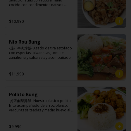
seleccionadas cortados a mano 
brocoli (o choclo con pepino en su 
cocido con condimentos nativos 
reemplazo, consultar disponibilidad), 
taiwaneses a fuego lento sobrepuesto 
zanahoria, ajo, sal, extracto de 
en arroz blanco acompañado de 
champiñón taiwanes, extracto de apio, 
medio huevo al estilo Taiwán.

$10.990
extracto de repollo, poroto de soya, 
comino, paprika, pimienta, azúcar, 
huevo, jengibre, cebollín, salsa de 
soya, ajo, agua, azúcar, mix de hierbas 
Ingredientes:

(canela, anís, pimienta y comino), mirin 
Nio Rou Bung
Principal: Panceta de cerdo, cebolla 
(azúcar, arroz, agua, alcohol).
morada picada, ajo, cebolla frita, salsa 
-茄汁牛肉燴飯- Asado de tira estofado 
de soya, azúcar, azúcar morena, miel y 
con especias taiwanesas, tomate, 
condimento 5 sabores (naranja, 
zanahoria y salsa satay acompañados 
canela, anís, pimienta y comino).

de arroz blanco, verduras salteadas y 
Acompañamientos: Arroz, repollo, 
medio huevo estilo Taiwán.

brocoli (o choclo con pepino en su 
$11.990
reemplazo, consultar disponibilidad), 
zanahoria, ajo, sal, extracto de 
champiñón taiwanes, extracto de apio, 
Ingredientes:

extracto de repollo, poroto de soya, 
Principal: Sobre costilla de vacuno, 
comino, paprika, pimienta, azúcar, 
Pollito Bung
cebollín, jengibre, zanahoria, tomate, 
huevo, jengibre, cebollín, salsa de 
salsa de poroto (agua, poroto de 
-好呷鹹酥雞飯- Nuestro clasico pollito 
soya, ajo, agua, azúcar, mix de hierbas 
soya, trigo, azúcar, sal), salsa de soya, 
frito acompañado de arroz blanco, 
(canela, anís, pimienta y comino), mirin 
azúcar, salsa satay (aceite de soya, 
verduras salteadas y medio huevo al 
(azúcar, arroz, agua, alcohol).
pescado seco, jengibre, trigo, sésamo, 
estilo Taiwán.

cebollín, polvo coco, ají, camarón, 
cebolla, maíz, maní, especies 
$9.990
orientales, sal, cardamomo, pimienta 