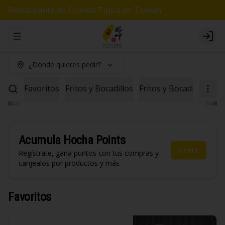
Restaurante de Comida Típica de Taiwan
Abrir menu de navegación
Logi
¿Dónde quieres pedir?
Favoritos
Fritos y Bocadillos
Fritos y Bocadillos Veg
Acumula
Hocha Points
Únete
Regístrate, gana puntos con tus compras y
canjealos por productos y más
Favoritos