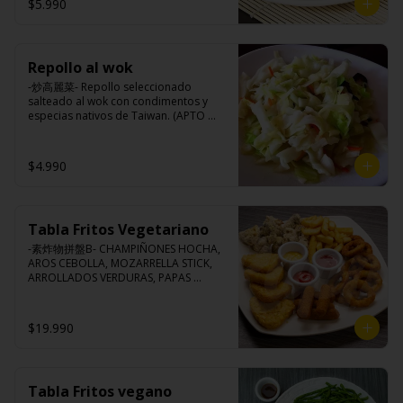
$5.990
Ingredientes:

Porotos verdes taiwanés, pimienta, sal, 
ajo, cebollín, azúcar.
Repollo al wok
-炒高麗菜- Repollo seleccionado 
salteado al wok con condimentos y 
especias nativos de Taiwan. (APTO 
VEGANO)

$4.990
Ingredientes:

Repollo, zanahoria, ajo, pimienta, sal, 
cebollín, azúcar.
Tabla Fritos Vegetariano
-素炸物拼盤B- CHAMPIÑONES HOCHA, 
AROS CEBOLLA, MOZARRELLA STICK, 
ARROLLADOS VERDURAS, PAPAS 
FRITAS.

(Foto referencial, favor confirmar las 
opciones disponibles según lo que 
$19.990
indica en esta descripción.)
Tabla Fritos vegano