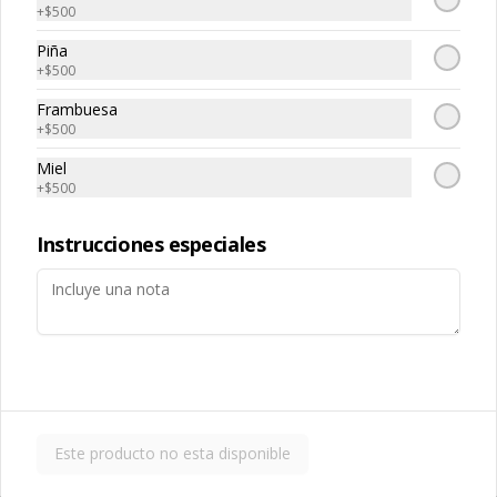
(extracto de champiñón taiwanes, 
ajo, cebolla morada, salsa de soya, 
+
$500
extracto de apio, extracto de repollo, 
sal, trigo, azúcar, condimento 
poroto de soya, comino, paprika, 
champiñón (extracto de champiñón 
Piña
pimienta, azúcar), satay veggie (aceite 
Arroz Blanco
taiwanes, extracto de apio, extracto de 
+
$500
de soya, salsa poroto de soya, aceite 
repollo, poroto de soya, comino, 
-白飯-
de sesamo, sal, mani, pimienta, 
paprika, pimienta, azúcar), salsa ostra 
cascara de naranja, curry, canela, 
Frambuesa
vegana (trigo, soya, shitake, sal, maíz), 
polvo de coco, aji, trigo), diente 
condimento 5 sabores (naranja, 
+
$500
dragon, cilantro, medio huevo, 
canela, anís, pimienta y comino), 
jengibre, cebollín, salsa de soya, ajo, 
pepino, zanahoria.
Miel
$2.490
agua, azúcar, mix de hierba (canela, 
+
$500
anís, pimienta y comino), mirin (azúcar, 
arroz, agua, alcohol).
Instrucciones especiales
Fideo de Arroz
-台灣米粉-
$2.990
Este producto no esta disponible
Fideos artesanales
-手工拉麵-