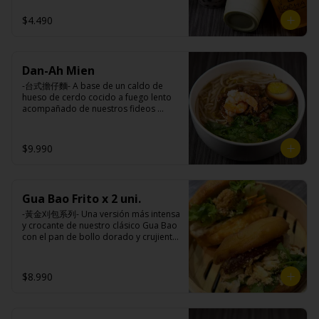
taiwanesas, pimienta sal (pimienta, sal, 
$4.490
ajo, cebollín, azúcar), salsa de ajo (ajo, 
salsa de tomate, azúcar, salsa de soya 
y harina de tapioca).

Pollito frito: Pechuga de pollo en 
trosos, harina de tapioca, ají, pimienta, 
Dan-Ah Mien
extracto de cerdo, extracto de papaya, 
-台式擔仔麵- A base de un caldo de 
salsa de soya, soya, especias 
hueso de cerdo cocido a fuego lento 
taiwanesas, pimienta, sal, ajo, cebollín, 
acompañado de nuestros fideos 
azúcar, salsa de ajo (ajo, salsa de 
artesanales frescos, dientes de 
tomate, azúcar, salsa de soya y harina 
dragón, salsa Lo Ba, camarones 
de tapioca). 

ecuatorianos, medio huevo estilo 
Champiñón frito: Champiñones 
$9.990
Taiwan y un toque de cilantro.

premiums, pimienta, sal, ajo, cebollín, 
azúcar, huevo, aceite, agua, maicena, 
harina tapioca, harina trigo, sal, salsa 
de ajo (ajo, salsa de tomate, azúcar, 
Gua Bao Frito x 2 uni.
Ingredientes:

salsa de soya y harina de tapioca).

Panceta de cerdo ,cebolla morada 
Tokan: Tofu deshidratado (agua 
-黃金刈包系列- Una versión más intensa 
picada, ajo, cebolla frita, salsa de 
desmineralizada, poroto de soya, 
y crocante de nuestro clásico Gua Bao 
soya, azúcar, azúcar morena, miel y 
cuajo, azúcar) jengibre, cebollín, salsa 
con el pan de bollo dorado y crujiente 
condimento 5 sabores (naranja, 
de soya, ajo, agua, azúcar, mix de 
por fuera, suave por dentro, con los 
canela, anís, pimienta y comino), 
hierba (canela, anís, pimienta y 
rellenos especiales de la casa al gusto.

medio huevo estilo Taiwán (huevo, 
comino), mirin (azúcar, arroz, agua, 
$8.990
jengibre, cebollín, salsa de soya, ajo, 
alcohol) , salsa de ajo (ajo, salsa de 
agua, azúcar, bolsa de hierba (canela, 
tomate, azúcar, salsa de soya y harina 
Ingredientes:

anís, pimienta y comino), mirin (azúcar, 
de tapioca).

Pan bao: Harina de trigo, agua, aceite 
arroz, agua, alcohol).

Veggie: Carne de soya, condimento 
de palma, levadura, sal.
