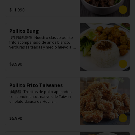
azúcar, salsa de soya, salsa de poroto 
tres horas acompañando de nuestros 
azúcar, huevo, aceite, agua, maicena, 
(agua, poroto de soya, trigo, azúcar, 
fideos frescos artesanales.

harina tapioca, harina trigo, sal, salsa 
$11.990
sal), salsa de soya, azúcar, salsa satay 
de ajo (ajo, salsa de tomate, azúcar, 
(aceite de soya, pescado seco, 
salsa de soya y harina de tapioca).

jengibre, trigo, sésamo, cebollín, polvo 
Tokan: Tofu deshidratado (agua 
coco, ají, camarón, cebolla, maíz, maní, 
Ingredientes:

desmineralizada, poroto de soya, 
especies orientales, sal, cardamomo, 
Pollito Bung
Hueso vacuno, asado de tira, pak choi, 
cuajo, azúcar) jengibre, cebollín, salsa 
pimienta negra, pimienta blanca).

ajo, cebolla blanca, cebollín, jengibre, 
de soya, ajo, agua, azúcar, mix de 
-好呷鹹酥雞飯- Nuestro clasico pollito 
Ingrediente gyozas: Carne de cerdo, 
zanahoria, bolsa de hierba (canela, 
hierba (canela, anís, pimienta y 
frito acompañado de arroz blanco, 
harina de trigo, repollo, cebollín, sal, 
anís, pimienta y comino), condimento 5 
comino), mirin (azúcar, arroz, agua, 
verduras salteadas y medio huevo al 
pimienta, salsa de soya, aceite de 
sabores (naranja, canela, anís, 
alcohol) , salsa de ajo (ajo, salsa de 
estilo Taiwán.

sésamo, condimento 5 sabores 
pimienta y comino), aceite de sésamo, 
tomate, azúcar, salsa de soya y harina 
(naranja, canela, anís, pimienta y 
azúcar, salsa de soya, salsa de poroto 
de tapioca).

$9.990
comino).
(agua, poroto de soya, trigo, azúcar, 
Veggie: Carne de soya, condimento 
sal), salsa de soya, azúcar, salsa satay 
champiñón (extracto de champiñón 
Ingredientes:

(aceite de soya, pescado seco, 
taiwanes, extracto de apio, extracto de 
Principal: Pechuga de pollo trozado 
jengibre, trigo, sésamo, cebollín, polvo 
repollo, poroto de soya, comino, 
(puede contener huesos), harina de 
coco, ají, camarón, cebolla, maíz, maní, 
Pollito Frito Taiwanes
paprika, pimienta, azúcar) , harina de 
tapioca, ají, pimienta, extracto de 
especies orientales, sal, cardamomo, 
trigo, pan rallado, maicena, zanahoria 
cerdo, extracto de papaya, salsa de 
-鹹酥雞- Trocitos de pollo apanados 
pimienta negra, pimienta blanca).
salsa de soya, aceite, pimienta sal 
soya, soya, pimienta sal (pimienta, sal, 
con condimentos nativos de Taiwan, 
(pimienta, sal, ajo, cebollín, azúcar), 
ajo, cebollín, azúcar).

un plato clasico de Hocha.

salsa de ajo (ajo, salsa de tomate, 
Acompañamientos: Arroz, repollo, 
azúcar, salsa de soya y harina de 
brocoli (o choclo con pepino en su 
tapioca).

reemplazo, consultar disponibilidad), 
Ingredientes:

$6.990
Pescado frito: Pangasius, harina de 
zanahoria, ajo, sal, extracto de 
Pechuga de pollo con hueso, harina de 
tapioca, pimienta sal (pimienta, sal, 
champiñón taiwanes, extracto de apio, 
tapioca, ají, pimienta, extracto de 
ajo, cebollín, azúcar), salsa de 
extracto de repollo, poroto de soya, 
cerdo, extracto de papaya, salsa de 
tamarindo (limón, salsa de tomate, 
comino, paprika, pimienta, azúcar, 