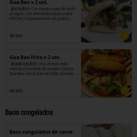
extracto de cerdo, extracto de papaya, 
Gua Bao x 2 uni.
cebollín, jengibre, ajo, anís, agua, 
salsa de soya, soya, especias 
azúcar y salsa de soya.

-素刈包系列- Con nuestro pan de bollo 
taiwanesas, pimienta sal (pimienta, sal, 
Loba: Panceta de cerdo, cebollín, 
al vapor, con diferentes bases estilo 
ajo, cebollín, azúcar), salsa de ajo (ajo, 
jengibre, ajo, anís, agua, azúcar, salsa 
HOCHA, conjuntamente de pickles, 
salsa de tomate, azúcar, salsa de soya 
de soya, repollo, zanahoria, pimienta y 
maní en polvo y un toque de cilantro 
y harina de tapioca).

sal.

dejando una contextura y aroma única, 
Pollito frito: Pechuga de pollo en 
Chuleta frita: Lomo centro de cerdo, 
es reconocido mundialmente este 
$8.990
trosos, harina de tapioca, ají, pimienta, 
harina de tapioca, ají, pimienta, 
plato típico Taiwanés como “La 
extracto de cerdo, extracto de papaya, 
extracto de cerdo, extracto de papaya, 
Hamburguesa oriental”.

salsa de soya, soya, especias 
salsa de soya, soya, especias 
taiwanesas, pimienta, sal, ajo, cebollín, 
taiwanesas, pimienta sal (pimienta, sal, 
azúcar, salsa de ajo (ajo, salsa de 
ajo, cebollín, azúcar), salsa de ajo (ajo, 
Gua Bao Frito x 2 uni.
Ingredientes:

tomate, azúcar, salsa de soya y harina 
salsa de tomate, azúcar, salsa de soya 
Pan bao: Harina de trigo, agua, aceite 
-黃金素刈包系列- Una versión más 
de tapioca). 

y harina de tapioca).

de palma, levadura, sal.

intensa y crocante de nuestro clásico 
Champiñón frito: Champiñones 
Pollito frito: Pechuga de pollo en 
Pickles: Repollo, vinagre de vino 
Gua Bao con el pan de bollo dorado y 
premiums, pimienta, sal, ajo, cebollín, 
trosos, harina de tapioca, ají, pimienta, 
blanco, azúcar, melón taiwanes, ajo.

crujiente por fuera, suave por dentro, 
azúcar, huevo, aceite, agua, maicena, 
extracto de cerdo, extracto de papaya, 
Rellenos:

con los rellenos veggies especiales de 
harina tapioca, harina trigo, sal, salsa 
salsa de soya, soya, especias 
Champiñón frito: Champiñones 
la casa al gusto.

de ajo (ajo, salsa de tomate, azúcar, 
$8.990
taiwanesas, pimienta, sal, ajo, cebollín, 
premiums, pimienta, sal, ajo, cebollín, 
salsa de soya y harina de tapioca).

azúcar, salsa de ajo (ajo, salsa de 
azúcar, huevo, aceite, agua, maicena, 
Tokan: Tofu deshidratado (agua 
tomate, azúcar, salsa de soya y harina 
harina tapioca, harina trigo, sal, salsa 
Ingredientes:

desmineralizada, poroto de soya, 
de tapioca). 

de ajo (ajo, salsa de tomate, azúcar, 
Pan bao: Harina de trigo, agua, aceite 
cuajo, azúcar) jengibre, cebollín, salsa 
Champiñón frito: Champiñones 
Baos congelados
salsa de soya y harina de tapioca).

de palma, levadura, sal.

de soya, ajo, agua, azúcar, mix de 
premiums, pimienta, sal, ajo, cebollín, 
Tokan: Tofu deshidratado (agua 
Pickles: Repollo, vinagre de vino 
hierba (canela, anís, pimienta y 
azúcar, huevo, aceite, agua, maicena, 
desmineralizada, poroto de soya, 
blanco, azúcar, melón taiwanes, ajo.

comino), mirin (azúcar, arroz, agua, 
harina tapioca, harina trigo, sal, salsa 
cuajo, azúcar) jengibre, cebollín, salsa 
Rellenos:

alcohol) , salsa de ajo (ajo, salsa de 
de ajo (ajo, salsa de tomate, azúcar, 
de soya, ajo, agua, azúcar, mix de 
Baos congelados de carne
Champiñón frito: Champiñones 
tomate, azúcar, salsa de soya y harina 
salsa de soya y harina de tapioca).

hierba (canela, anís, pimienta y 