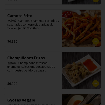
Camote Frito
-炸地瓜- Camotes finamente cortadas y 
sazonadas con especias típicas de 
Taiwan. (APTO VEGANO)

$6.990
Ingredientes:

Camotes, harina de arroz, aceite de 
colza, almidón modificada, dextrina, 
sal.
Champiñones Fritos
-鹽酥菇- Champiñones frescos 
finamente seleccionados apanados 
con nuestro batido de casa, 
sazonados con nuestro sal y pimienta 
especial, croncante por fuera y jugoso 
por dentro.

$6.990
Ingredientes:

Gyozas Veggie
Champiñones, pimienta, sal, ajo, 
cebollín, azúcar), huevo, aceite, agua, 