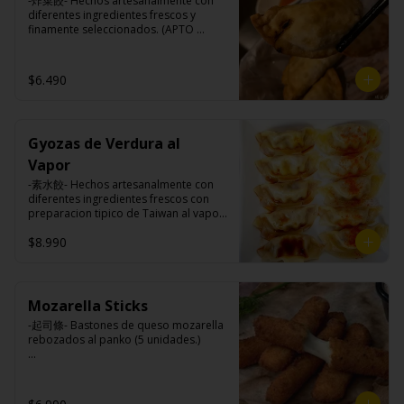
-炸菜餃- Hechos artesanalmente con 
maicena, harina tapioca, harina trigo, 
diferentes ingredientes frescos y 
sal.
finamente seleccionados. (APTO 
VEGANO)

$6.490
Ingredientes:

Carne de soya, repollo, zanahoria, 
harina de trigo, condimento de 5 
Gyozas de Verdura al
sabores (naranja, canela, anís, 
pimienta y comino).
Vapor
-素水餃- Hechos artesanalmente con 
diferentes ingredientes frescos con 
preparacion tipico de Taiwan al vapor 
acompañado de nuestro exquisito 
$8.990
salsa de ajo hecho de casa. (APTO 
VEGANO)

Mozarella Sticks
Ingredientes:

-起司條- Bastones de queso mozarella 
Carne de soya, repollo, zanahoria, 
rebozados al panko (5 unidades.)

harina de trigo, condimento de 5 
sabores (naranja, canela, anís, 
pimienta y comino).
Ingredientes:
