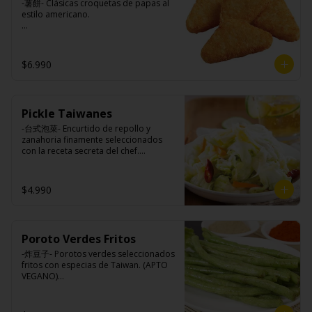
-薯餅- Clásicas croquetas de papas al 
estilo americano.

Ingredientes:

$6.990
Papa, aceite de girasol, sal, cebolla en 
polvo, pimienta blanca.
Pickle Taiwanes
-台式泡菜- Encurtido de repollo y 
zanahoria finamente seleccionados 
con la receta secreta del chef.

$4.990
Ingredientes:

Repollo, zanahoria, vinagre de vino 
blanco, azúcar, melón taiwanes, ajo.
Poroto Verdes Fritos
-炸豆子- Porotos verdes seleccionados 
fritos con especias de Taiwan. (APTO 
VEGANO)
