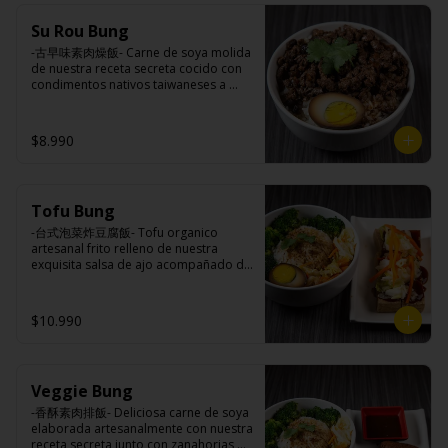
(azúcar, arroz, agua, alcohol).
Ingredientes:

Su Rou Bung
Principal: Champiñones premiums, 
pimienta sal (pimienta, sal, ajo, 
-古早味素肉燥飯- Carne de soya molida 
cebollín, azúcar), huevo, aceite, agua, 
de nuestra receta secreta cocido con 
maicena, harina tapioca, harina trigo, 
condimentos nativos taiwaneses a 
sal.

fuego lento sobrepuesto en arroz 
Acompañamientos: Arroz, repollo, 
blanco y opcion de agregar medio 
brocoli (o choclo con pepino en su 
huevo estilo Taiwán. (APTO VEGANO)

$8.990
reemplazo, consultar disponibilidad), 
zanahoria, ajo, sal, extracto de 
champiñón taiwanes, extracto de apio, 
extracto de repollo, poroto de soya, 
Ingredientes:

comino, paprika, pimienta, azúcar, 
Tofu Bung
Principal: Carne de soya, champiñón 
huevo, jengibre, cebollín, salsa de 
shitake, ajo, cebolla morada, salsa de 
-台式泡菜炸豆腐飯- Tofu organico 
soya, ajo, agua, azúcar, mix de hierbas 
soya, sal, trigo, azúcar, condimento 
artesanal frito relleno de nuestra 
(canela, anís, pimienta y comino), mirin 
champiñón (extracto de champiñón 
exquisita salsa de ajo acompañado de 
(azúcar, arroz, agua, alcohol).
taiwanes, extracto de apio, extracto de 
pickles, arroz blanco, verduras 
repollo, poroto de soya, comino, 
salteadas y opcion de agregar medio 
paprika, pimienta, azúcar), salsa ostra 
huevo estilo Taiwán. (APTO VEGANO)

$10.990
vegana (trigo, soya, shitake, sal, maíz), 
condimento 5 sabores (naranja, 
canela, anís, pimienta y comino).

Acompañamientos: Arroz, repollo, 
Ingredientes:

brocoli (o choclo con pepino en su 
Veggie Bung
Principal: Tofu de poroto de soya, 
reemplazo, consultar disponibilidad), 
salsa de ajo (ajo, salsa de tomate, 
-香酥素肉排飯- Deliciosa carne de soya 
zanahoria, ajo, sal, extracto de 
azúcar, sal, salsa de soya y harina de 
elaborada artesanalmente con nuestra 
champiñón taiwanes, extracto de apio, 
tapioca), pickle (repollo, zanahoria, 
receta secreta junto con zanahorias 