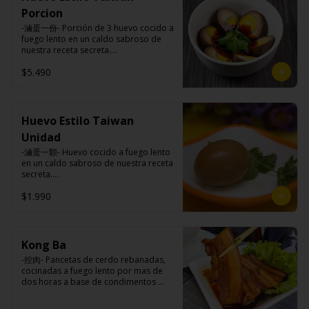
Carne de cerdo, harina de trigo, 
Porcion
repollo, cebollín, sal, pimienta, salsa 
de soya, aceite de sésamo, 
-滷蛋一份- Porción de 3 huevo cocido a 
condimento 5 sabores (naranja, 
fuego lento en un caldo sabroso de 
canela, anís, pimienta y comino).
nuestra receta secreta.

$5.490
Ingredientes:

Huevos premiums, jengibre, cebollín, 
salsa de soya, ajo, agua, azúcar, mix 
Huevo Estilo Taiwan
de hierbas (canela, anís, pimienta y 
Unidad
comino), mirin (azúcar, arroz, agua, 
alcohol), salsa ostra vegana (trigo, 
-滷蛋一顆- Huevo cocido a fuego lento 
soya, shitake, sal, maíz).
en un caldo sabroso de nuestra receta 
secreta.

$1.990
Ingredientes:

Huevo premium, jengibre, cebollín, 
salsa de soya, ajo, agua, azúcar, bolsa 
Kong Ba
de hierba (canela, anís, pimienta y 
-控肉- Pancetas de cerdo rebanadas, 
comino), mirin (azúcar, arroz, agua, 
cocinadas a fuego lento por mas de 
alcohol), salsa ostra vegana (trigo, 
dos horas a base de condimentos 
soya, shitake, sal, maíz).
nativos Taiwaneses.
