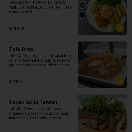
-素炸物拼盤A- TOFU FRITO, GYOZA 
VERDURA, ARROLLADO, PAPAS FRITAS, 
POROTO VERDE.

(Foto referencial, favor confirmar las 
opciones disponibles según lo que 
indica en esta descripción.)
$19.990
Tofu Frito
-炸豆腐- Tofu orgánico artesanal frito 
relleno de nuestra exquisita salsa de 
ajo acompañado de pickles hechos 
con nuestra receta secreta.

$7.990
Ingredientes:

Tofu de poroto de soya, salsa de ajo 
(ajo, salsa de tomate, azúcar, sal, salsa 
Tokan Estilo Taiwan
de soya y harina de tapioca), pickle 
(repollo, zanahoria, vinagre de vino 
-滷豆乾-  Quesillos de tofu seco 
blanco, azúcar, melón taiwanes, ajo).
organico y artesanal cocido a fuego 
lento con nuestra salsa secreta 
sazonado con nuestra exquisita salsa 
de ajo, aceite de sesamo, cebollin y 