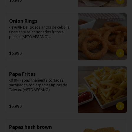
$6.990
Queso mozzarella, harina de trigo, 
aceite de girasol, almidón, agua, sal, 
especias.
Onion Rings
-洋蔥圈- Deliciosos aritos de cebolla 
finamente seleccionados fritos al 
panko. (APTO VEGANO)

$6.990
Ingredientes:

Cebolla, harina de trigo, agua, aceite 
de palma, sal, harina de arroz, azúcar, 
almidón de papa modificado.
Papa Fritas
-薯條- Papas finamente cortadas 
sazonadas con especias tipicas de 
Taiwan. (APTO VEGANO)
$5.990
Papas hash brown