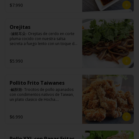
$7.990
Ingredientes:

Panceta de cerdo, cebollín, jengibre, 
ajo, anís, agua, azúcar y salsa de soya.
Orejitas
-滷豬耳朵- Orejitas de cerdo en corte 
pluma cocido con nuestra salsa 
secreta a fuego lento con un toque de 
nuestra exquisita salsa de ajo, aceite 
de sésamo, cebollín, y cilantro.

$5.990
Ingredientes:

Cartílagos de orejas de cerdo, 
Pollito Frito Taiwanes
jengibre, cebollín, salsa de soya, ajo, 
agua, azúcar, bolsa de hierba (canela, 
-鹹酥雞- Trocitos de pollo apanados 
anís, pimienta y comino), mirin (azúcar, 
con condimentos nativos de Taiwan, 
arroz, agua, alcohol) , cilantro, cebollín, 
un plato clasico de Hocha.

aceite de sesamo, salsa de ajo (ajo, 
kétchup, azúcar, salsa de soya y harina 
de arroz).
Ingredientes:

$6.990
Pechuga de pollo con hueso, harina de 
tapioca, ají, pimienta, extracto de 
cerdo, extracto de papaya, salsa de 
soya, soya, varias especias taiwanesas, 
Pollo XXL con Papas Fritas