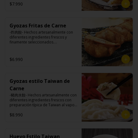
$7.990
Ingredientes:

Pangasius, harina de tapioca, pimienta 
Gyozas Fritas de Carne
sal (pimienta, sal, ajo, cebollín, azúcar)

Papas fritas: papas, aceite vegetal de 
-炸肉餃- Hechos artesanalmente con 
girasol, almidón de papa, harina de 
diferentes ingredientes frescos y 
arroz, sal, especies (cúrcuma, 
finamente seleccionados.

pimiento), pimienta sal (pimienta, sal, 
ajo, cebollín, azúcar).
$6.990
Ingredientes:

Carne de cerdo, harina de trigo, 
repollo, cebollín, sal, pimienta, salsa 
de soya, aceite de sésamo, 
Gyozas estilo Taiwan de
condimento 5 sabores (naranja, 
canela, anís, pimienta y comino).
Carne
-豬肉水餃- Hechos artesanalmente con 
diferentes ingredientes frescos con 
preparación típica de Taiwan al vapor 
acompañado de nuestro exquisito 
$8.990
salsa de ajo hecho de casa.

Ingredientes:

Huevo Estilo Taiwan