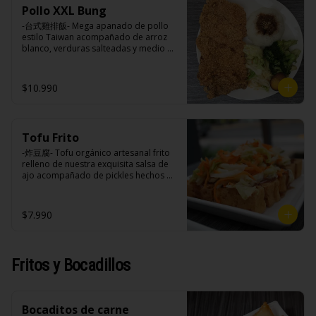
soya, soya, varias especias taiwanesas, 
azúcar, sal, harina de tapioca).

huevo, jengibre, cebollín, salsa de 
Pollo XXL Bung
pimienta, sal, ajo, cebollín, azúcar.
Hash brown: Papas, aceite de girasol, 
soya, ajo, agua, azúcar, mix de hierbas 
-台式雞排飯- Mega apanado de pollo 
sal, cebolla en polvo, pimienta blanca, 
(canela, anís, pimienta y comino), mirin 
estilo Taiwan acompañado de arroz 
salsa de tamarindo (limón, salsa de 
(azúcar, arroz, agua, alcohol).
blanco, verduras salteadas y medio 
tomate, azúcar, sal, harina de tapioca).
huevo estilo Taiwán.

$10.990
Ingredientes:

Principal: Pechugas de pollo con 
hueso, harina de tapioca, ají, pimienta, 
Tofu Frito
extracto de cerdo, extracto de papaya, 
salsa de soya, soya, especias 
-炸豆腐- Tofu orgánico artesanal frito 
taiwanesas, pimienta sal (pimienta, sal, 
relleno de nuestra exquisita salsa de 
ajo, cebollín, azúcar).

ajo acompañado de pickles hechos 
Acompañamientos: Arroz, repollo, 
con nuestra receta secreta.

brocoli (o choclo con pepino en su 
reemplazo, consultar disponibilidad), 
$7.990
zanahoria, ajo, sal, extracto de 
champiñón taiwanes, extracto de apio, 
Ingredientes:

extracto de repollo, poroto de soya, 
Tofu de poroto de soya, salsa de ajo 
comino, paprika, pimienta, azúcar, 
(ajo, salsa de tomate, azúcar, sal, salsa 
Fritos y Bocadillos
huevo, jengibre, cebollín, salsa de 
de soya y harina de tapioca), pickle 
soya, ajo, agua, azúcar, mix de hierbas 
(repollo, zanahoria, vinagre de vino 
(canela, anís, pimienta y comino), mirin 
blanco, azúcar, melón taiwanes, ajo).
(azúcar, arroz, agua, alcohol).
Bocaditos de carne