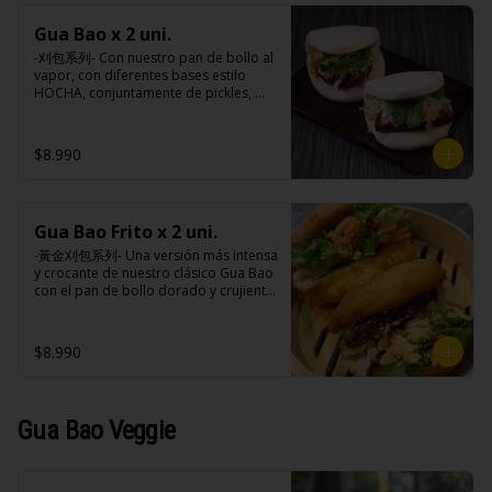
sodio, antioxidantes (BHA, 
(maravilla, soya), azúcar, sal, cebolla, 
propligalato),EDTA disódico cálcico.
acido cítrico, vinagre do vino blanco, 
Gua Bao x 2 uni.
ajo, almidón de papa modificado, 
-刈包系列- Con nuestro pan de bollo al 
acido ascórbico, perejil, goma xantán, 
vapor, con diferentes bases estilo 
pimienta negra, colorante natural 
HOCHA, conjuntamente de pickles, 
(curcuma), saborizante natural, 
maní en polvo y un toque de cilantro 
sorbato de potasio, benzoato de 
dejando una contextura y aroma única, 
sodio, antioxidantes (BHA, 
es reconocido mundialmente este 
propligalato),EDTA disódico cálcico.
$8.990
plato típico Taiwanés como “La 
Hamburguesa oriental”.

Gua Bao Frito x 2 uni.
Ingredientes:

Pan bao: Harina de trigo, agua, aceite 
-黃金刈包系列- Una versión más intensa 
de palma, levadura, sal.

y crocante de nuestro clásico Gua Bao 
Pickles: Repollo, vinagre de vino 
con el pan de bollo dorado y crujiente 
blanco, azúcar, melón taiwanes, ajo.

por fuera, suave por dentro, con los 
Rellenos:

rellenos especiales de la casa al gusto.

Tradicional: Panceta de cerdo, 
$8.990
cebollín, jengibre, ajo, anís, agua, 
azúcar y salsa de soya.

Ingredientes:

Loba: Panceta de cerdo, cebollín, 
Pan bao: Harina de trigo, agua, aceite 
jengibre, ajo, anís, agua, azúcar, salsa 
de palma, levadura, sal.

Gua Bao Veggie
de soya, repollo, zanahoria, pimienta y 
Pickles: Repollo, vinagre de vino 
sal.

blanco, azúcar, melón taiwanes, ajo.

Chuleta frita: Lomo centro de cerdo, 
Rellenos:

harina de tapioca, ají, pimienta, 
Tradicional: Panceta de cerdo, 