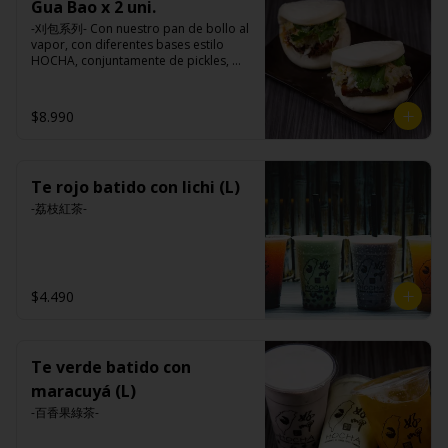
Gua Bao x 2 uni.
-刈包系列- Con nuestro pan de bollo al 
vapor, con diferentes bases estilo 
HOCHA, conjuntamente de pickles, 
maní en polvo y un toque de cilantro 
dejando una contextura y aroma única, 
es reconocido mundialmente este 
$8.990
plato típico Taiwanés como “La 
Hamburguesa oriental”.

Te rojo batido con lichi (L)
Ingredientes:

Pan bao: Harina de trigo, agua, aceite 
-荔枝紅茶-
de palma, levadura, sal.

Pickles: Repollo, vinagre de vino 
blanco, azúcar, melón taiwanes, ajo.

Rellenos:

Tradicional: Panceta de cerdo, 
$4.490
cebollín, jengibre, ajo, anís, agua, 
azúcar y salsa de soya.

Loba: Panceta de cerdo, cebollín, 
jengibre, ajo, anís, agua, azúcar, salsa 
de soya, repollo, zanahoria, pimienta y 
Te verde batido con
sal.

maracuyá (L)
Chuleta frita: Lomo centro de cerdo, 
harina de tapioca, ají, pimienta, 
-百香果綠茶-
extracto de cerdo, extracto de papaya, 
salsa de soya, soya, especias 