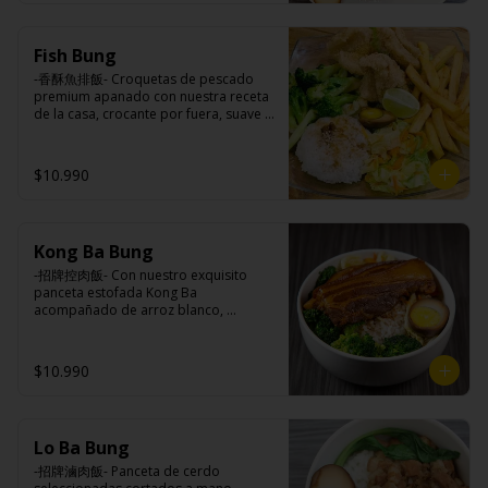
Ingredientes:

Principal: Lomo centro de cerdo, 
Fish Bung
harina de tapioca, ají, pimienta, 
extracto de cerdo, extracto de papaya, 
-香酥魚排飯- Croquetas de pescado 
salsa de soya, soya, pimienta sal 
premium apanado con nuestra receta 
(pimienta, sal, ajo, cebollín, azúcar).

de la casa, crocante por fuera, suave y 
Acompañamientos: Arroz, repollo, 
jugosa por dentro acompañado de 
brocoli (o choclo con pepino en su 
papas fritas, arroz blanco, verduras 
reemplazo, consultar disponibilidad), 
salteadas y medio huevo estilo Taiwán.

$10.990
zanahoria, ajo, sal, extracto de 
champiñón taiwanes, extracto de apio, 
extracto de repollo, poroto de soya, 
comino, paprika, pimienta, azúcar, 
Ingredientes:

huevo, jengibre, cebollín, salsa de 
Kong Ba Bung
Principal: Pangasius, harina de tapioca, 
soya, ajo, agua, azúcar, mix de hierbas 
pimienta sal (pimienta, sal, ajo, 
-招牌控肉飯- Con nuestro exquisito 
(canela, anís, pimienta y comino), mirin 
cebollín, azúcar), limón sutil.

panceta estofada Kong Ba 
(azúcar, arroz, agua, alcohol).
Acompañamientos: Arroz, repollo, 
acompañado de arroz blanco, 
brocoli (o choclo con pepino en su 
verduras salteadas y medio huevo al 
reemplazo, consultar disponibilidad), 
estilo Taiwán.

zanahoria, ajo, sal, extracto de 
$10.990
champiñón taiwanes, extracto de apio, 
extracto de repollo, poroto de soya, 
comino, paprika, pimienta, azúcar, 
Ingredientes:

huevo, jengibre, cebollín, salsa de 
Principal: Panceta de cerdo, cebollín, 
soya, ajo, agua, azúcar, mix de hierbas 
Lo Ba Bung
jengibre, ajo, anís, agua, azúcar y salsa 
(canela, anís, pimienta y comino), mirin 
de soya.

-招牌滷肉飯- Panceta de cerdo 
(azúcar, arroz, agua, alcohol).
Acompañamientos: Arroz, repollo, 