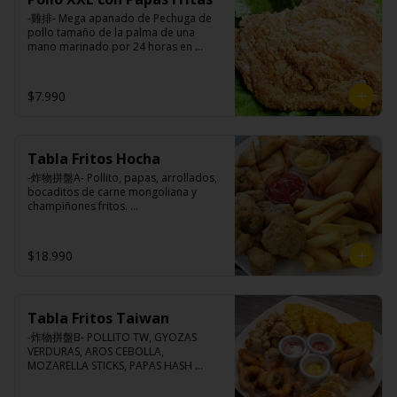
pimienta, sal, ajo, cebollín, azúcar.
-雞排- Mega apanado de Pechuga de 
pollo tamaño de la palma de una 
mano marinado por 24 horas en 
nuestra receta de la casa, crocante por 
fuera, suave y jugosa por dentro 
acompañado de papas fritas.

$7.990
Ingredientes:

Tabla Fritos Hocha
Pechuga de pollo con hueso, harina de 
tapioca, ají, pimienta, extracto de 
-炸物拼盤A- Pollito, papas, arrollados, 
cerdo, extracto de papaya, salsa de 
bocaditos de carne mongoliana y 
soya, soya, especias taiwanesas, 
champiñones fritos. 

pimienta, sal, ajo, cebollín, azúcar y 
(Foto referencial, favor confirmar las 
papas.
opciones disponibles según lo que 
indica en esta descripción.)
$18.990
Tabla Fritos Taiwan
-炸物拼盤B- POLLITO TW, GYOZAS 
VERDURAS, AROS CEBOLLA, 
MOZARELLA STICKS, PAPAS HASH 
BROWN.

(Foto referencial, favor confirmar las 