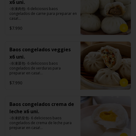
premiums, pimienta, sal, ajo, cebollín, 
de tapioca).

x6 uni.
Tokan: Tofu deshidratado (agua 
comino), mirin (azúcar, arroz, agua, 
azúcar, huevo, aceite, agua, maicena, 
Veggie: Carne de soya, condimento 
desmineralizada, poroto de soya, 
alcohol) , salsa de ajo (ajo, salsa de 
-冷凍肉包- 6 deliciosos baos 
harina tapioca, harina trigo, sal, salsa 
champiñón (extracto de champiñón 
cuajo, azúcar) jengibre, cebollín, salsa 
tomate, azúcar, salsa de soya y harina 
congelados de carne para preparar en 
de ajo (ajo, salsa de tomate, azúcar, 
taiwanes, extracto de apio, extracto de 
de soya, ajo, agua, azúcar, mix de 
de tapioca).

casa!

salsa de soya y harina de tapioca).

repollo, poroto de soya, comino, 
hierba (canela, anís, pimienta y 
Veggie: Carne de soya, condimento 
Tokan: Tofu deshidratado (agua 
paprika, pimienta, azúcar) , harina de 
comino), mirin (azúcar, arroz, agua, 
$7.990
champiñón (extracto de champiñón 
Formas de preparación:

desmineralizada, poroto de soya, 
trigo, pan rallado, maicena, zanahoria 
alcohol) , salsa de ajo (ajo, salsa de 
taiwanes, extracto de apio, extracto de 
- Vaporera: Sin descongelar, poner los 
cuajo, azúcar) jengibre, cebollín, salsa 
salsa de soya, aceite, pimienta sal 
tomate, azúcar, salsa de soya y harina 
repollo, poroto de soya, comino, 
baos en una vaporera, cuando hierve 
de soya, ajo, agua, azúcar, mix de 
(pimienta, sal, ajo, cebollín, azúcar), 
de tapioca).

paprika, pimienta, azúcar) , harina de 
el agua bajar el fuego a medio, 
hierba (canela, anís, pimienta y 
salsa de ajo (ajo, salsa de tomate, 
Veggie: Carne de soya, condimento 
trigo, pan rallado, maicena, zanahoria 
durante 10-15 minutos.

comino), mirin (azúcar, arroz, agua, 
Baos congelados veggies
azúcar, salsa de soya y harina de 
champiñón (extracto de champiñón 
salsa de soya, aceite, pimienta sal 
- Al sartén: Sin descongelar, poner los 
alcohol) , salsa de ajo (ajo, salsa de 
tapioca).

taiwanes, extracto de apio, extracto de 
x6 uni.
(pimienta, sal, ajo, cebollín, azúcar), 
baos en un sartén con aceite caliente, 
tomate, azúcar, salsa de soya y harina 
Pescado frito: Pangasius, harina de 
repollo, poroto de soya, comino, 
salsa de ajo (ajo, salsa de tomate, 
colocar 100 ml. de agua al sartén o 
de tapioca).

-冷凍菜包- 6 deliciosos baos 
tapioca, pimienta sal (pimienta, sal, 
paprika, pimienta, azúcar) , harina de 
azúcar, salsa de soya y harina de 
hasta cubrir 1/3 de los baos y taparlo 
Veggie: Carne de soya, condimento 
congelados de verduras para 
ajo, cebollín, azúcar), salsa de 
trigo, pan rallado, maicena, zanahoria 
tapioca).

de inmediato, cocinar a fuego alto por 
champiñón (extracto de champiñón 
preparar en casa!

tamarindo (limón, salsa de tomate, 
salsa de soya, aceite, pimienta sal 
Hash brown: Papas, aceite de girasol, 
8-10 minutos hasta que el agua esté 
taiwanes, extracto de apio, extracto de 
ingredientes del relleno: Repollo, 
azúcar, sal, harina de tapioca).

(pimienta, sal, ajo, cebollín, azúcar), 
sal, cebolla en polvo, pimienta blanca, 
completamente evaporizado y la base 
$7.990
repollo, poroto de soya, comino, 
zanahoria, apio, cebollín, shitake, oreja 
Hash brown: Papas, aceite de girasol, 
salsa de ajo (ajo, salsa de tomate, 
salsa de tamarindo (limón, salsa de 
de los baos estén doradas.

paprika, pimienta, azúcar) , harina de 
de judas y algas. (Apto para veganos)

sal, cebolla en polvo, pimienta blanca, 
azúcar, salsa de soya y harina de 
tomate, azúcar, sal, harina de tapioca).
- Microondas: Sin descongelar, poner 
trigo, pan rallado, maicena, zanahoria 
salsa de tamarindo (limón, salsa de 
tapioca).

los baos en un plato , poner un poco 
salsa de soya, aceite, pimienta sal 
Formas de preparación:

tomate, azúcar, sal, harina de tapioca).
Pescado frito: Pangasius, harina de 
de agua en un bowl de porcelana y 
(pimienta, sal, ajo, cebollín, azúcar), 
- Vaporera: Sin descongelar, poner los 
Baos congelados crema de
tapioca, pimienta sal (pimienta, sal, 
meter el plato con bao y el bowl con 
salsa de ajo (ajo, salsa de tomate, 
baos en una vaporera, cuando hierve 
ajo, cebollín, azúcar), salsa de 
agua al microondas con la tapa 
leche x6 uni.
azúcar, salsa de soya y harina de 
el agua bajar el fuego a medio, 
tamarindo (limón, salsa de tomate, 
durante 2-3 minutos a una potencia de 
tapioca).

durante 10-15 minutos.

-冷凍奶皇包- 6 deliciosos baos 
azúcar, sal, harina de tapioca).

700w.
Hash brown: Papas, aceite de girasol, 
- Al sartén: Sin descongelar, poner los 
congelados de crema de leche para 
Hash brown: Papas, aceite de girasol, 
sal, cebolla en polvo, pimienta blanca, 
baos en un sartén con aceite caliente, 
preparar en casa!

sal, cebolla en polvo, pimienta blanca, 
salsa de tamarindo (limón, salsa de 
colocar 100 ml. de agua al sartén o 
(Apto para vegetarianos)

salsa de tamarindo (limón, salsa de 