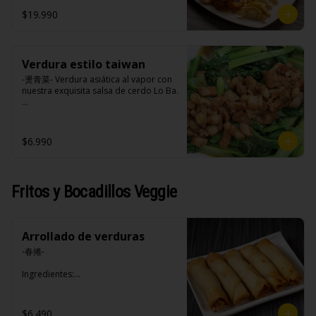
opciones disponibles según lo que 
$19.990
indica en esta descripción.)
Verdura estilo taiwan
-燙青菜- Verdura asiática al vapor con 
nuestra exquisita salsa de cerdo Lo Ba.

Ingredientes:

$6.990
Pak choi, loba (panceta de cerdo , 
cebolla morada, ajo, cebolla frita, 
salsa de soya, azúcar blanca, azúcar 
morena, miel y condimento 5 sabores 
Fritos y Bocadillos Veggie
(naranja, canela, anís, pimienta y 
comino).
Arrollado de verduras
-春捲-

Ingredientes:

Repollo, zanahoria, apio, pimentón y 
sal. (Apto para veganos)
$6.490