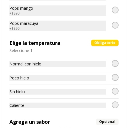
canela, anís, pimienta y comino), 
condimentos nativos de Taiwan, 
alcohol).
medio huevo estilo Taiwán (huevo, 
zanahoria y pepino rallados. 

$8.990
Pops mango
jengibre, cebollín, salsa de soya, ajo, 
+
$890
agua, azúcar, bolsa de hierba (canela, 
anís, pimienta y comino), mirin (azúcar, 
arroz, agua, alcohol).

Pops maracuyá
Ingredientes:

Ingredientes caldo:

Nio Rou Gyozas
+
$890
Panceta de cerdo picada, cebolla 
Cerdo, sal, Maíz, soya, trigo, pollo, ajo, 
morada picada, ajo, cebolla frita, salsa 
-牛肉湯餃- Nuestro famoso caldo de 
pimienta, salsa satay (aceite de soya, 
de soya, azúcar, azúcar morena, miel y 
asado de tira con condimentos y 
Pescado seco, Jengibre, trigo, sésamo, 
Elige la temperatura
condimento 5 sabores (naranja, 
Obligatorio
salsas nativas de Taiwán 
cebollín, polvo coco, ají, camarón, 
canela, anís, pimienta y comino), 
acompañando de deliciosas gyozas 
Seleccione 1
cebolla, maní, maíz, especies 
pepino, zanahoria, salsa ostra vegana 
artesanales.

orientales, sal, cardamomo, pimienta 
(trigo, soya, shitake, sal, maíz).
$12.990
negra, pimienta blanca).
Normal con hielo
Ingredientes:

Hueso vacuno, asado de tira, pak choi, 
Poco hielo
Nio Rou Mien
ajo, cebolla blanca, cebollín, jengibre, 
zanahoria, bolsa de hierba (canela, 
-招牌紅燒牛肉麵- Caldo de asado de 
anís, pimienta y comino), condimento 5 
tira estrictamente seleccionado, 
Sin hielo
sabores (naranja, canela, anís, 
cocido a fuego lento con condimentos 
pimienta y comino), aceite de sésamo, 
y salsas nativas de Taiwán por mas de 
azúcar, salsa de soya, salsa de poroto 
tres horas acompañando de nuestros 
Caliente
(agua, poroto de soya, trigo, azúcar, 
fideos frescos artesanales.

$11.990
sal), salsa de soya, azúcar, salsa satay 
(aceite de soya, pescado seco, 
Agrega un sabor
jengibre, trigo, sésamo, cebollín, polvo 
Opcional
coco, ají, camarón, cebolla, maíz, maní, 
Ingredientes:
