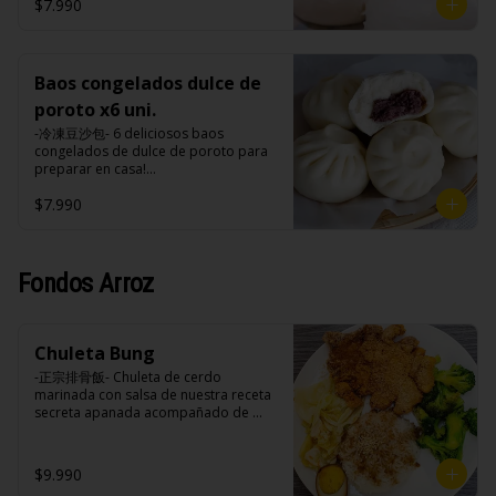
tomate, azúcar, sal, harina de tapioca).
hasta cubrir 1/3 de los baos y taparlo 
$7.990
tomate, azúcar, sal, harina de tapioca).
de inmediato, cocinar a fuego alto por 
Formas de preparación:

8-10 minutos hasta que el agua esté 
- Vaporera: Sin descongelar, poner los 
completamente evaporizado y la base 
baos en una vaporera, cuando hierve 
de los baos estén doradas.

el agua bajar el fuego a medio, 
Baos congelados dulce de
- Microondas: Sin descongelar, poner 
durante 10-15 minutos.

los baos en un plato , poner un poco 
poroto x6 uni.
- Fritos: Precalentar una olla con aceite 
de agua en un bowl de porcelana y 
a 180ºc, colocar con cuidado los baos 
-冷凍豆沙包- 6 deliciosos baos 
meter el plato con bao y el bowl con 
sin descongelar y freírlos por 3 
congelados de dulce de poroto para 
agua al microondas con la tapa 
minutos.

preparar en casa!

durante 2-3 minutos a una potencia de 
- Microondas: Sin descongelar, poner 
(Apto para veganos)

700w.
los baos en un plato , poner un poco 
$7.990
de agua en un bowl de porcelana y 
Formas de preparación:

meter el plato con bao y el bowl con 
- Vaporera: Sin descongelar, poner los 
agua al microondas con la tapa 
baos en una vaporera, cuando hierve 
durante 2-3 minutos a una potencia de 
el agua bajar el fuego a medio, 
Fondos Arroz
700w.
durante 10-15 minutos.

- Fritos: Precalentar una olla con aceite 
a 180ºc, colocar con cuidado los baos 
sin descongelar y freírlos por 3 
Chuleta Bung
minutos.

-正宗排骨飯- Chuleta de cerdo 
- Microondas: Sin descongelar, poner 
marinada con salsa de nuestra receta 
los baos en un plato , poner un poco 
secreta apanada acompañado de 
de agua en un bowl de porcelana y 
arroz blanco, verduras salteadas y 
meter el plato con bao y el bowl con 
medio huevo estilo Taiwan.

agua al microondas con la tapa 
durante 2-3 minutos a una potencia de 
$9.990
700w.