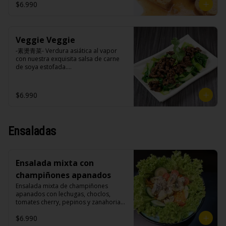
cilantro.

$6.990
Veggie Veggie
Ingredientes:

Tokan (agua desmineralizada, poroto 
-素燙青菜- Verdura asiática al vapor 
de soya, cuajo, azúcar) jengibre, 
con nuestra exquisita salsa de carne 
cebollín, salsa de soya, ajo, agua, 
de soya estofada.

azúcar, canela, anís, pimienta, comino, 
cilantro, cebollín, aceite de sesamo, 
salsa de ajo (ajo, salsa de tomate, 
$6.990
azúcar, salsa de soya y harina de 
Ingredientes:

arroz), cilantro, cebollín, aceite de 
Pak choi, carne de soya, champiñones 
sésamo.
shitake, soya, sal, trigo, condimento 
champiñón (extracto de champiñón 
Ensaladas
taiwanes, extracto de apio, extracto de 
repollo, poroto de soya, comino, 
paprika, pimienta, azúcar), salsa ostra 
vegana (trigo, soya, shitake, sal, maíz), 
Ensalada mixta con
condimento 5 sabores (naranja, 
canela, anís, pimienta y comino), 
champiñones apanados
azúcar, cebolla morada, ajo.
Ensalada mixta de champiñones 
apanados con lechugas, choclos, 
tomates cherry, pepinos y zanahorias.

$6.990
Ingredientes:
