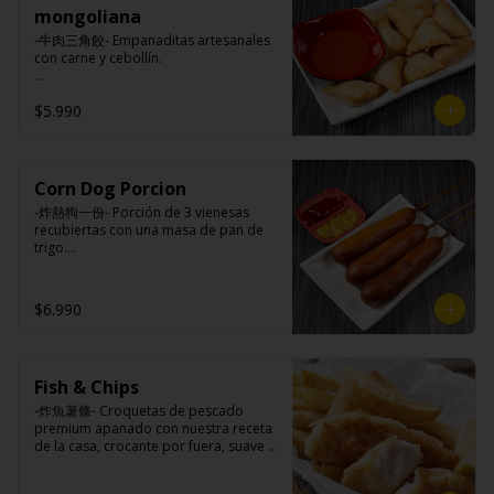
mongoliana
-牛肉三角餃- Empanaditas artesanales 
con carne y cebollín.

$5.990
Ingredientes:

Masa: harina de trigo, azúcar, sal.

Relleno: carne de vacuno, carne 
vegetal, cebolla, cebollín, ají, salsa de 
soya, aceite de sesamo, sal, azúcar, 
Corn Dog Porcion
comino.
-炸熱狗一份- Porción de 3 vienesas 
recubiertas con una masa de pan de 
trigo.

Ingredientes:

$6.990
Vienesa de pollo/pavo, harina de trigo, 
azúcar, leche, sal, polvo hornear, 
huevo, aceite.
Fish & Chips
-炸魚薯條- Croquetas de pescado 
premium apanado con nuestra receta 
de la casa, crocante por fuera, suave y 
jugosa por dentro acompañado de 
papas fritas.
