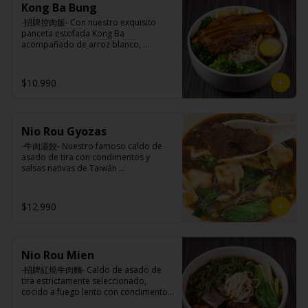
Ingredientes caldo:

Kong Ba Bung
champiñón (extracto de champiñón 
Pickles: Repollo, vinagre de vino 
Cerdo, sal, Maíz, soya, trigo, pollo, ajo, 
taiwanes, extracto de apio, extracto de 
blanco, azúcar, melón taiwanes, ajo.

-招牌控肉飯- Con nuestro exquisito 
pimienta, salsa satay (aceite de soya, 
repollo, poroto de soya, comino, 
Rellenos:

panceta estofada Kong Ba 
Pescado seco, Jengibre, trigo, sésamo, 
paprika, pimienta, azúcar) , harina de 
Tradicional: Panceta de cerdo, 
acompañado de arroz blanco, 
cebollín, polvo coco, ají, camarón, 
trigo, pan rallado, maicena, zanahoria 
cebollín, jengibre, ajo, anís, agua, 
verduras salteadas y medio huevo al 
cebolla, maní, maíz, especies 
salsa de soya, aceite, pimienta sal 
azúcar y salsa de soya.

estilo Taiwán.

orientales, sal, cardamomo, pimienta 
(pimienta, sal, ajo, cebollín, azúcar), 
Loba: Panceta de cerdo, cebollín, 
$10.990
negra, pimienta blanca).
salsa de ajo (ajo, salsa de tomate, 
jengibre, ajo, anís, agua, azúcar, salsa 
azúcar, salsa de soya y harina de 
de soya, repollo, zanahoria, pimienta y 
tapioca).

sal.

Ingredientes:

Pescado frito: Pangasius, harina de 
Chuleta frita: Lomo centro de cerdo, 
Principal: Panceta de cerdo, cebollín, 
tapioca, pimienta sal (pimienta, sal, 
harina de tapioca, ají, pimienta, 
Nio Rou Gyozas
jengibre, ajo, anís, agua, azúcar y salsa 
ajo, cebollín, azúcar), salsa de 
extracto de cerdo, extracto de papaya, 
de soya.

-牛肉湯餃- Nuestro famoso caldo de 
tamarindo (limón, salsa de tomate, 
salsa de soya, soya, especias 
Acompañamientos: Arroz, repollo, 
asado de tira con condimentos y 
azúcar, sal, harina de tapioca).

taiwanesas, pimienta sal (pimienta, sal, 
brocoli (o choclo con pepino en su 
salsas nativas de Taiwán 
Hash brown: Papas, aceite de girasol, 
ajo, cebollín, azúcar), salsa de ajo (ajo, 
reemplazo, consultar disponibilidad), 
acompañando de deliciosas gyozas 
sal, cebolla en polvo, pimienta blanca, 
salsa de tomate, azúcar, salsa de soya 
zanahoria, ajo, sal, extracto de 
artesanales.

salsa de tamarindo (limón, salsa de 
y harina de tapioca).

champiñón taiwanes, extracto de apio, 
$12.990
tomate, azúcar, sal, harina de tapioca).
Pollito frito: Pechuga de pollo en 
extracto de repollo, poroto de soya, 
trosos, harina de tapioca, ají, pimienta, 
comino, paprika, pimienta, azúcar, 
extracto de cerdo, extracto de papaya, 
huevo, jengibre, cebollín, salsa de 
Ingredientes:

salsa de soya, soya, especias 
soya, ajo, agua, azúcar, mix de hierbas 
Hueso vacuno, asado de tira, pak choi, 
taiwanesas, pimienta, sal, ajo, cebollín, 
(canela, anís, pimienta y comino), mirin 
Nio Rou Mien
ajo, cebolla blanca, cebollín, jengibre, 
azúcar, salsa de ajo (ajo, salsa de 
(azúcar, arroz, agua, alcohol).
zanahoria, bolsa de hierba (canela, 
-招牌紅燒牛肉麵- Caldo de asado de 
tomate, azúcar, salsa de soya y harina 
anís, pimienta y comino), condimento 5 
tira estrictamente seleccionado, 
de tapioca). 

sabores (naranja, canela, anís, 
cocido a fuego lento con condimentos 
Champiñón frito: Champiñones 
pimienta y comino), aceite de sésamo, 
y salsas nativas de Taiwán por mas de 
premiums, pimienta, sal, ajo, cebollín, 