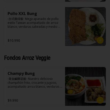
negra, pimienta blanca.

Ingredientes:

Acompañamientos: Arroz, repollo, 
Principal: Pechuga de pollo trozado 
brocoli (o choclo con pepino en su 
(puede contener huesos), harina de 
reemplazo, consultar disponibilidad), 
Pollo XXL Bung
tapioca, ají, pimienta, extracto de 
zanahoria, ajo, sal, extracto de 
cerdo, extracto de papaya, salsa de 
-台式雞排飯- Mega apanado de pollo 
champiñón taiwanes, extracto de apio, 
soya, soya, pimienta sal (pimienta, sal, 
estilo Taiwan acompañado de arroz 
extracto de repollo, poroto de soya, 
ajo, cebollín, azúcar).

blanco, verduras salteadas y medio 
comino, paprika, pimienta, azúcar, 
Acompañamientos: Arroz, repollo, 
huevo estilo Taiwán.

huevo, jengibre, cebollín, salsa de 
brocoli (o choclo con pepino en su 
soya, ajo, agua, azúcar, mix de hierbas 
reemplazo, consultar disponibilidad), 
$10.990
(canela, anís, pimienta y comino), mirin 
zanahoria, ajo, sal, extracto de 
(azúcar, arroz, agua, alcohol).
champiñón taiwanes, extracto de apio, 
Ingredientes:

extracto de repollo, poroto de soya, 
Principal: Pechugas de pollo con 
comino, paprika, pimienta, azúcar, 
hueso, harina de tapioca, ají, pimienta, 
Fondos Arroz Veggie
huevo, jengibre, cebollín, salsa de 
extracto de cerdo, extracto de papaya, 
soya, ajo, agua, azúcar, mix de hierbas 
salsa de soya, soya, especias 
(canela, anís, pimienta y comino), mirin 
taiwanesas, pimienta sal (pimienta, sal, 
(azúcar, arroz, agua, alcohol).
ajo, cebollín, azúcar).

Champy Bung
Acompañamientos: Arroz, repollo, 
brocoli (o choclo con pepino en su 
-黃金鹹酥菇飯- Nuestro delicioso 
reemplazo, consultar disponibilidad), 
champiñón frito, crocante y jugoso, 
zanahoria, ajo, sal, extracto de 
acompañado arroz blanco, verduras 
champiñón taiwanes, extracto de apio, 
salteadas y opción de agregar medio 
extracto de repollo, poroto de soya, 
huevo estilo Taiwán. (Apto 
comino, paprika, pimienta, azúcar, 
vegetarianos).

$9.990
huevo, jengibre, cebollín, salsa de 
soya, ajo, agua, azúcar, mix de hierbas 
(canela, anís, pimienta y comino), mirin 