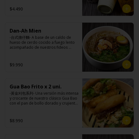
taiwanesas, pimienta sal (pimienta, sal, 
$4.490
ajo, cebollín, azúcar), salsa de ajo (ajo, 
salsa de tomate, azúcar, salsa de soya 
y harina de tapioca).

Pollito frito: Pechuga de pollo en 
trosos, harina de tapioca, ají, pimienta, 
Dan-Ah Mien
extracto de cerdo, extracto de papaya, 
-台式擔仔麵- A base de un caldo de 
salsa de soya, soya, especias 
hueso de cerdo cocido a fuego lento 
taiwanesas, pimienta, sal, ajo, cebollín, 
acompañado de nuestros fideos 
azúcar, salsa de ajo (ajo, salsa de 
artesanales frescos, dientes de 
tomate, azúcar, salsa de soya y harina 
dragón, salsa Lo Ba, camarones 
de tapioca). 

ecuatorianos, medio huevo estilo 
Champiñón frito: Champiñones 
$9.990
Taiwan y un toque de cilantro.

premiums, pimienta, sal, ajo, cebollín, 
azúcar, huevo, aceite, agua, maicena, 
harina tapioca, harina trigo, sal, salsa 
de ajo (ajo, salsa de tomate, azúcar, 
Gua Bao Frito x 2 uni.
Ingredientes:

salsa de soya y harina de tapioca).

Panceta de cerdo ,cebolla morada 
Tokan: Tofu deshidratado (agua 
-黃金刈包系列- Una versión más intensa 
picada, ajo, cebolla frita, salsa de 
desmineralizada, poroto de soya, 
y crocante de nuestro clásico Gua Bao 
soya, azúcar, azúcar morena, miel y 
cuajo, azúcar) jengibre, cebollín, salsa 
con el pan de bollo dorado y crujiente 
condimento 5 sabores (naranja, 
de soya, ajo, agua, azúcar, mix de 
por fuera, suave por dentro, con los 
canela, anís, pimienta y comino), 
hierba (canela, anís, pimienta y 
rellenos especiales de la casa al gusto.

medio huevo estilo Taiwán (huevo, 
comino), mirin (azúcar, arroz, agua, 
$8.990
jengibre, cebollín, salsa de soya, ajo, 
alcohol) , salsa de ajo (ajo, salsa de 
agua, azúcar, bolsa de hierba (canela, 
tomate, azúcar, salsa de soya y harina 
Ingredientes:

anís, pimienta y comino), mirin (azúcar, 
de tapioca).

Pan bao: Harina de trigo, agua, aceite 
arroz, agua, alcohol).

Veggie: Carne de soya, condimento 
de palma, levadura, sal.
