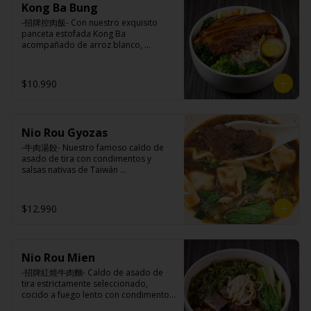
Ingredientes caldo:

Kong Ba Bung
champiñón (extracto de champiñón 
Pickles: Repollo, vinagre de vino 
Cerdo, sal, Maíz, soya, trigo, pollo, ajo, 
taiwanes, extracto de apio, extracto de 
blanco, azúcar, melón taiwanes, ajo.

-招牌控肉飯- Con nuestro exquisito 
pimienta, salsa satay (aceite de soya, 
repollo, poroto de soya, comino, 
Rellenos:

panceta estofada Kong Ba 
Pescado seco, Jengibre, trigo, sésamo, 
paprika, pimienta, azúcar) , harina de 
Tradicional: Panceta de cerdo, 
acompañado de arroz blanco, 
cebollín, polvo coco, ají, camarón, 
trigo, pan rallado, maicena, zanahoria 
cebollín, jengibre, ajo, anís, agua, 
verduras salteadas y medio huevo al 
cebolla, maní, maíz, especies 
salsa de soya, aceite, pimienta sal 
azúcar y salsa de soya.

estilo Taiwán.

orientales, sal, cardamomo, pimienta 
(pimienta, sal, ajo, cebollín, azúcar), 
Loba: Panceta de cerdo, cebollín, 
$10.990
negra, pimienta blanca).
salsa de ajo (ajo, salsa de tomate, 
jengibre, ajo, anís, agua, azúcar, salsa 
azúcar, salsa de soya y harina de 
de soya, repollo, zanahoria, pimienta y 
tapioca).

sal.

Ingredientes:

Pescado frito: Pangasius, harina de 
Chuleta frita: Lomo centro de cerdo, 
Principal: Panceta de cerdo, cebollín, 
tapioca, pimienta sal (pimienta, sal, 
harina de tapioca, ají, pimienta, 
Nio Rou Gyozas
jengibre, ajo, anís, agua, azúcar y salsa 
ajo, cebollín, azúcar), salsa de 
extracto de cerdo, extracto de papaya, 
de soya.

-牛肉湯餃- Nuestro famoso caldo de 
tamarindo (limón, salsa de tomate, 
salsa de soya, soya, especias 
Acompañamientos: Arroz, repollo, 
asado de tira con condimentos y 
azúcar, sal, harina de tapioca).

taiwanesas, pimienta sal (pimienta, sal, 
brocoli (o choclo con pepino en su 
salsas nativas de Taiwán 
Hash brown: Papas, aceite de girasol, 
ajo, cebollín, azúcar), salsa de ajo (ajo, 
reemplazo, consultar disponibilidad), 
acompañando de deliciosas gyozas 
sal, cebolla en polvo, pimienta blanca, 
salsa de tomate, azúcar, salsa de soya 
zanahoria, ajo, sal, extracto de 
artesanales.

salsa de tamarindo (limón, salsa de 
y harina de tapioca).

champiñón taiwanes, extracto de apio, 
$12.990
tomate, azúcar, sal, harina de tapioca).
Pollito frito: Pechuga de pollo en 
extracto de repollo, poroto de soya, 
trosos, harina de tapioca, ají, pimienta, 
comino, paprika, pimienta, azúcar, 
extracto de cerdo, extracto de papaya, 
huevo, jengibre, cebollín, salsa de 
Ingredientes:

salsa de soya, soya, especias 
soya, ajo, agua, azúcar, mix de hierbas 
Hueso vacuno, asado de tira, pak choi, 
taiwanesas, pimienta, sal, ajo, cebollín, 
(canela, anís, pimienta y comino), mirin 
Nio Rou Mien
ajo, cebolla blanca, cebollín, jengibre, 
azúcar, salsa de ajo (ajo, salsa de 
(azúcar, arroz, agua, alcohol).
zanahoria, bolsa de hierba (canela, 
-招牌紅燒牛肉麵- Caldo de asado de 
tomate, azúcar, salsa de soya y harina 
anís, pimienta y comino), condimento 5 
tira estrictamente seleccionado, 
de tapioca). 

sabores (naranja, canela, anís, 
cocido a fuego lento con condimentos 
Champiñón frito: Champiñones 
pimienta y comino), aceite de sésamo, 
y salsas nativas de Taiwán por mas de 
premiums, pimienta, sal, ajo, cebollín, 