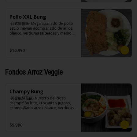
negra, pimienta blanca.

Ingredientes:

Acompañamientos: Arroz, repollo, 
Principal: Pechuga de pollo trozado 
brocoli (o choclo con pepino en su 
(puede contener huesos), harina de 
reemplazo, consultar disponibilidad), 
Pollo XXL Bung
tapioca, ají, pimienta, extracto de 
zanahoria, ajo, sal, extracto de 
cerdo, extracto de papaya, salsa de 
-台式雞排飯- Mega apanado de pollo 
champiñón taiwanes, extracto de apio, 
soya, soya, pimienta sal (pimienta, sal, 
estilo Taiwan acompañado de arroz 
extracto de repollo, poroto de soya, 
ajo, cebollín, azúcar).

blanco, verduras salteadas y medio 
comino, paprika, pimienta, azúcar, 
Acompañamientos: Arroz, repollo, 
huevo estilo Taiwán.

huevo, jengibre, cebollín, salsa de 
brocoli (o choclo con pepino en su 
soya, ajo, agua, azúcar, mix de hierbas 
reemplazo, consultar disponibilidad), 
$10.990
(canela, anís, pimienta y comino), mirin 
zanahoria, ajo, sal, extracto de 
(azúcar, arroz, agua, alcohol).
champiñón taiwanes, extracto de apio, 
Ingredientes:

extracto de repollo, poroto de soya, 
Principal: Pechugas de pollo con 
comino, paprika, pimienta, azúcar, 
hueso, harina de tapioca, ají, pimienta, 
Fondos Arroz Veggie
huevo, jengibre, cebollín, salsa de 
extracto de cerdo, extracto de papaya, 
soya, ajo, agua, azúcar, mix de hierbas 
salsa de soya, soya, especias 
(canela, anís, pimienta y comino), mirin 
taiwanesas, pimienta sal (pimienta, sal, 
(azúcar, arroz, agua, alcohol).
ajo, cebollín, azúcar).

Champy Bung
Acompañamientos: Arroz, repollo, 
brocoli (o choclo con pepino en su 
-黃金鹹酥菇飯- Nuestro delicioso 
reemplazo, consultar disponibilidad), 
champiñón frito, crocante y jugoso, 
zanahoria, ajo, sal, extracto de 
acompañado arroz blanco, verduras 
champiñón taiwanes, extracto de apio, 
salteadas y opción de agregar medio 
extracto de repollo, poroto de soya, 
huevo estilo Taiwán. (Apto 
comino, paprika, pimienta, azúcar, 
vegetarianos).

$9.990
huevo, jengibre, cebollín, salsa de 
soya, ajo, agua, azúcar, mix de hierbas 
(canela, anís, pimienta y comino), mirin 