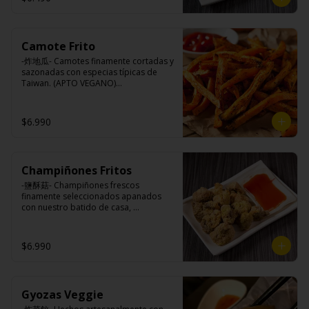
Camote Frito
-炸地瓜- Camotes finamente cortadas y 
sazonadas con especias típicas de 
Taiwan. (APTO VEGANO)

$6.990
Ingredientes:

Camotes, harina de arroz, aceite de 
colza, almidón modificada, dextrina, 
sal.
Champiñones Fritos
-鹽酥菇- Champiñones frescos 
finamente seleccionados apanados 
con nuestro batido de casa, 
sazonados con nuestro sal y pimienta 
especial, croncante por fuera y jugoso 
por dentro.

$6.990
Ingredientes:

Gyozas Veggie
Champiñones, pimienta, sal, ajo, 
cebollín, azúcar), huevo, aceite, agua, 