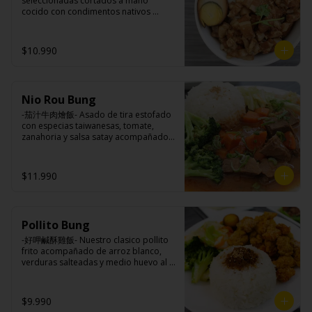
seleccionadas cortados a mano 
brocoli (o choclo con pepino en su 
cocido con condimentos nativos 
reemplazo, consultar disponibilidad), 
taiwaneses a fuego lento sobrepuesto 
zanahoria, ajo, sal, extracto de 
en arroz blanco acompañado de 
champiñón taiwanes, extracto de apio, 
medio huevo al estilo Taiwán.

$10.990
extracto de repollo, poroto de soya, 
comino, paprika, pimienta, azúcar, 
huevo, jengibre, cebollín, salsa de 
soya, ajo, agua, azúcar, mix de hierbas 
Ingredientes:

(canela, anís, pimienta y comino), mirin 
Nio Rou Bung
Principal: Panceta de cerdo, cebolla 
(azúcar, arroz, agua, alcohol).
morada picada, ajo, cebolla frita, salsa 
-茄汁牛肉燴飯- Asado de tira estofado 
de soya, azúcar, azúcar morena, miel y 
con especias taiwanesas, tomate, 
condimento 5 sabores (naranja, 
zanahoria y salsa satay acompañados 
canela, anís, pimienta y comino).

de arroz blanco, verduras salteadas y 
Acompañamientos: Arroz, repollo, 
medio huevo estilo Taiwán.

brocoli (o choclo con pepino en su 
$11.990
reemplazo, consultar disponibilidad), 
zanahoria, ajo, sal, extracto de 
champiñón taiwanes, extracto de apio, 
Ingredientes:

extracto de repollo, poroto de soya, 
Principal: Sobre costilla de vacuno, 
comino, paprika, pimienta, azúcar, 
Pollito Bung
cebollín, jengibre, zanahoria, tomate, 
huevo, jengibre, cebollín, salsa de 
salsa de poroto (agua, poroto de 
-好呷鹹酥雞飯- Nuestro clasico pollito 
soya, ajo, agua, azúcar, mix de hierbas 
soya, trigo, azúcar, sal), salsa de soya, 
frito acompañado de arroz blanco, 
(canela, anís, pimienta y comino), mirin 
azúcar, salsa satay (aceite de soya, 
verduras salteadas y medio huevo al 
(azúcar, arroz, agua, alcohol).
pescado seco, jengibre, trigo, sésamo, 
estilo Taiwán.

cebollín, polvo coco, ají, camarón, 
cebolla, maíz, maní, especies 
$9.990
orientales, sal, cardamomo, pimienta 