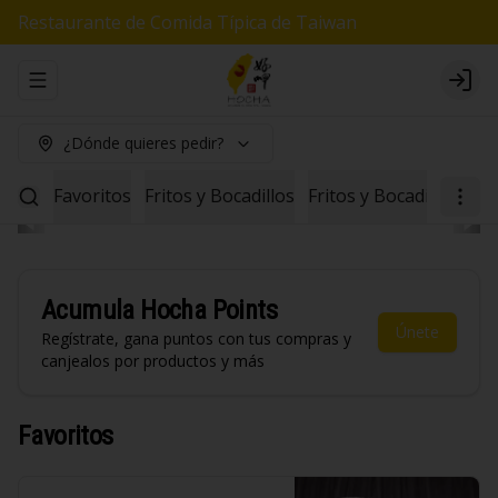
Restaurante de Comida Típica de Taiwan
Abrir menu de navegación
Logi
¿Dónde quieres pedir?
Favoritos
Fritos y Bocadillos
Fritos y Bocadillos Veg
Acumula
Hocha Points
Únete
Regístrate, gana puntos con tus compras y
canjealos por productos y más
Favoritos