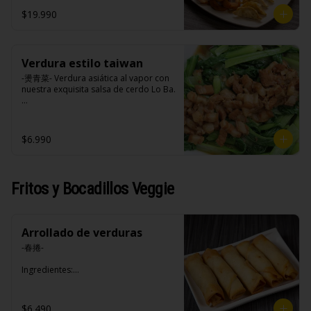
opciones disponibles según lo que 
$19.990
indica en esta descripción.)
Verdura estilo taiwan
-燙青菜- Verdura asiática al vapor con 
nuestra exquisita salsa de cerdo Lo Ba.

Ingredientes:

$6.990
Pak choi, loba (panceta de cerdo , 
cebolla morada, ajo, cebolla frita, 
salsa de soya, azúcar blanca, azúcar 
morena, miel y condimento 5 sabores 
Fritos y Bocadillos Veggie
(naranja, canela, anís, pimienta y 
comino).
Arrollado de verduras
-春捲-

Ingredientes:

Repollo, zanahoria, apio, pimentón y 
sal. (Apto para veganos)
$6.490