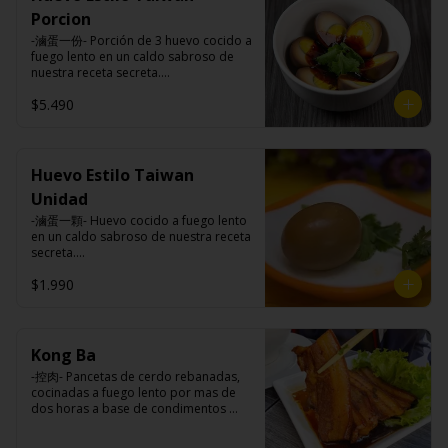
Carne de cerdo, harina de trigo, 
Porcion
repollo, cebollín, sal, pimienta, salsa 
de soya, aceite de sésamo, 
-滷蛋一份- Porción de 3 huevo cocido a 
condimento 5 sabores (naranja, 
fuego lento en un caldo sabroso de 
canela, anís, pimienta y comino).
nuestra receta secreta.

$5.490
Ingredientes:

Huevos premiums, jengibre, cebollín, 
salsa de soya, ajo, agua, azúcar, mix 
Huevo Estilo Taiwan
de hierbas (canela, anís, pimienta y 
Unidad
comino), mirin (azúcar, arroz, agua, 
alcohol), salsa ostra vegana (trigo, 
-滷蛋一顆- Huevo cocido a fuego lento 
soya, shitake, sal, maíz).
en un caldo sabroso de nuestra receta 
secreta.

$1.990
Ingredientes:

Huevo premium, jengibre, cebollín, 
salsa de soya, ajo, agua, azúcar, bolsa 
Kong Ba
de hierba (canela, anís, pimienta y 
-控肉- Pancetas de cerdo rebanadas, 
comino), mirin (azúcar, arroz, agua, 
cocinadas a fuego lento por mas de 
alcohol), salsa ostra vegana (trigo, 
dos horas a base de condimentos 
soya, shitake, sal, maíz).
nativos Taiwaneses.
