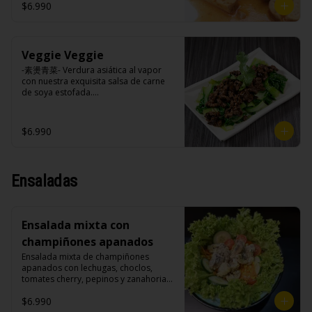
cilantro.

$6.990
Veggie Veggie
Ingredientes:

Tokan (agua desmineralizada, poroto 
-素燙青菜- Verdura asiática al vapor 
de soya, cuajo, azúcar) jengibre, 
con nuestra exquisita salsa de carne 
cebollín, salsa de soya, ajo, agua, 
de soya estofada.

azúcar, canela, anís, pimienta, comino, 
cilantro, cebollín, aceite de sesamo, 
salsa de ajo (ajo, salsa de tomate, 
$6.990
azúcar, salsa de soya y harina de 
Ingredientes:

arroz), cilantro, cebollín, aceite de 
Pak choi, carne de soya, champiñones 
sésamo.
shitake, soya, sal, trigo, condimento 
champiñón (extracto de champiñón 
Ensaladas
taiwanes, extracto de apio, extracto de 
repollo, poroto de soya, comino, 
paprika, pimienta, azúcar), salsa ostra 
vegana (trigo, soya, shitake, sal, maíz), 
Ensalada mixta con
condimento 5 sabores (naranja, 
canela, anís, pimienta y comino), 
champiñones apanados
azúcar, cebolla morada, ajo.
Ensalada mixta de champiñones 
apanados con lechugas, choclos, 
tomates cherry, pepinos y zanahorias.

$6.990
Ingredientes:
