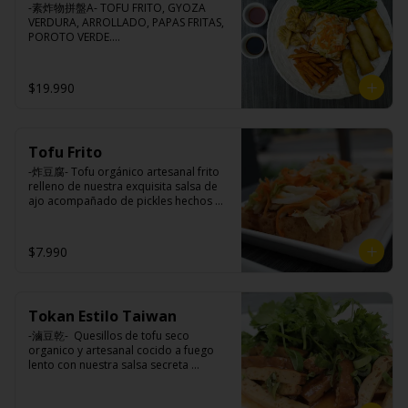
-素炸物拼盤A- TOFU FRITO, GYOZA 
VERDURA, ARROLLADO, PAPAS FRITAS, 
POROTO VERDE.

(Foto referencial, favor confirmar las 
opciones disponibles según lo que 
indica en esta descripción.)
$19.990
Tofu Frito
-炸豆腐- Tofu orgánico artesanal frito 
relleno de nuestra exquisita salsa de 
ajo acompañado de pickles hechos 
con nuestra receta secreta.

$7.990
Ingredientes:

Tofu de poroto de soya, salsa de ajo 
(ajo, salsa de tomate, azúcar, sal, salsa 
Tokan Estilo Taiwan
de soya y harina de tapioca), pickle 
(repollo, zanahoria, vinagre de vino 
-滷豆乾-  Quesillos de tofu seco 
blanco, azúcar, melón taiwanes, ajo).
organico y artesanal cocido a fuego 
lento con nuestra salsa secreta 
sazonado con nuestra exquisita salsa 
de ajo, aceite de sesamo, cebollin y 