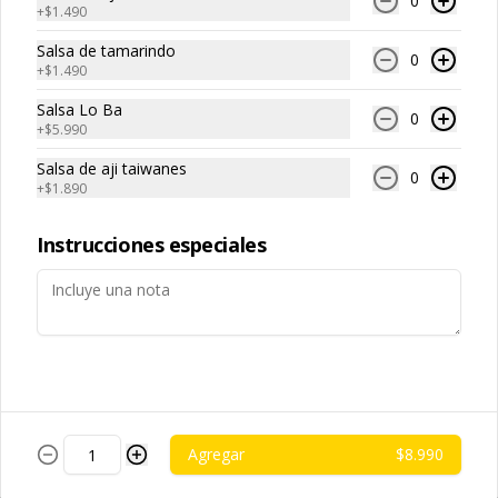
0
(extracto de champiñón taiwanes, 
ajo, cebolla morada, salsa de soya, 
+
$1.490
extracto de apio, extracto de repollo, 
sal, trigo, azúcar, condimento 
poroto de soya, comino, paprika, 
champiñón (extracto de champiñón 
Salsa de tamarindo
pimienta, azúcar), satay veggie (aceite 
Arroz Blanco
taiwanes, extracto de apio, extracto de 
0
+
$1.490
de soya, salsa poroto de soya, aceite 
repollo, poroto de soya, comino, 
-白飯-
de sesamo, sal, mani, pimienta, 
paprika, pimienta, azúcar), salsa ostra 
cascara de naranja, curry, canela, 
Salsa Lo Ba
vegana (trigo, soya, shitake, sal, maíz), 
0
polvo de coco, aji, trigo), diente 
condimento 5 sabores (naranja, 
+
$5.990
dragon, cilantro, medio huevo, 
canela, anís, pimienta y comino), 
jengibre, cebollín, salsa de soya, ajo, 
pepino, zanahoria.
Salsa de aji taiwanes
0
$2.490
agua, azúcar, mix de hierba (canela, 
+
$1.890
anís, pimienta y comino), mirin (azúcar, 
arroz, agua, alcohol).
Instrucciones especiales
Fideo de Arroz
-台灣米粉-
$2.990
Agregar
$8.990
Fideos artesanales
-手工拉麵-