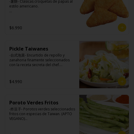
-薯餅- Clásicas croquetas de papas al 
estilo americano.

Ingredientes:

$6.990
Papa, aceite de girasol, sal, cebolla en 
polvo, pimienta blanca.
Pickle Taiwanes
-台式泡菜- Encurtido de repollo y 
zanahoria finamente seleccionados 
con la receta secreta del chef.

$4.990
Ingredientes:

Repollo, zanahoria, vinagre de vino 
blanco, azúcar, melón taiwanes, ajo.
Poroto Verdes Fritos
-炸豆子- Porotos verdes seleccionados 
fritos con especias de Taiwan. (APTO 
VEGANO)
