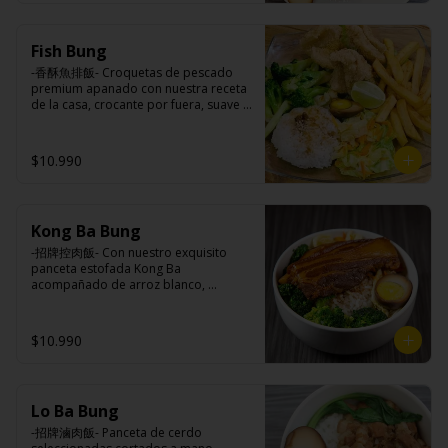
Ingredientes:

Principal: Lomo centro de cerdo, 
Fish Bung
harina de tapioca, ají, pimienta, 
extracto de cerdo, extracto de papaya, 
-香酥魚排飯- Croquetas de pescado 
salsa de soya, soya, pimienta sal 
premium apanado con nuestra receta 
(pimienta, sal, ajo, cebollín, azúcar).

de la casa, crocante por fuera, suave y 
Acompañamientos: Arroz, repollo, 
jugosa por dentro acompañado de 
brocoli (o choclo con pepino en su 
papas fritas, arroz blanco, verduras 
reemplazo, consultar disponibilidad), 
salteadas y medio huevo estilo Taiwán.

$10.990
zanahoria, ajo, sal, extracto de 
champiñón taiwanes, extracto de apio, 
extracto de repollo, poroto de soya, 
comino, paprika, pimienta, azúcar, 
Ingredientes:

huevo, jengibre, cebollín, salsa de 
Kong Ba Bung
Principal: Pangasius, harina de tapioca, 
soya, ajo, agua, azúcar, mix de hierbas 
pimienta sal (pimienta, sal, ajo, 
-招牌控肉飯- Con nuestro exquisito 
(canela, anís, pimienta y comino), mirin 
cebollín, azúcar), limón sutil.

panceta estofada Kong Ba 
(azúcar, arroz, agua, alcohol).
Acompañamientos: Arroz, repollo, 
acompañado de arroz blanco, 
brocoli (o choclo con pepino en su 
verduras salteadas y medio huevo al 
reemplazo, consultar disponibilidad), 
estilo Taiwán.

zanahoria, ajo, sal, extracto de 
$10.990
champiñón taiwanes, extracto de apio, 
extracto de repollo, poroto de soya, 
comino, paprika, pimienta, azúcar, 
Ingredientes:

huevo, jengibre, cebollín, salsa de 
Principal: Panceta de cerdo, cebollín, 
soya, ajo, agua, azúcar, mix de hierbas 
Lo Ba Bung
jengibre, ajo, anís, agua, azúcar y salsa 
(canela, anís, pimienta y comino), mirin 
de soya.

-招牌滷肉飯- Panceta de cerdo 
(azúcar, arroz, agua, alcohol).
Acompañamientos: Arroz, repollo, 