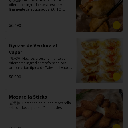
-炸菜餃- Hechos artesanalmente con 
maicena, harina tapioca, harina trigo, 
diferentes ingredientes frescos y 
sal.
finamente seleccionados. (APTO 
VEGANO)

$6.490
Ingredientes:

Carne de soya, repollo, zanahoria, 
harina de trigo, condimento de 5 
Gyozas de Verdura al
sabores (naranja, canela, anís, 
pimienta y comino).
Vapor
-素水餃- Hechos artesanalmente con 
diferentes ingredientes frescos con 
preparacion tipico de Taiwan al vapor 
acompañado de nuestro exquisito 
$8.990
salsa de ajo hecho de casa. (APTO 
VEGANO)

Mozarella Sticks
Ingredientes:

-起司條- Bastones de queso mozarella 
Carne de soya, repollo, zanahoria, 
rebozados al panko (5 unidades.)

harina de trigo, condimento de 5 
sabores (naranja, canela, anís, 
pimienta y comino).
Ingredientes:
