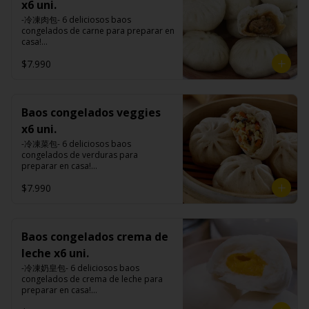
premiums, pimienta, sal, ajo, cebollín, 
de tapioca).

x6 uni.
Tokan: Tofu deshidratado (agua 
comino), mirin (azúcar, arroz, agua, 
azúcar, huevo, aceite, agua, maicena, 
Veggie: Carne de soya, condimento 
desmineralizada, poroto de soya, 
alcohol) , salsa de ajo (ajo, salsa de 
-冷凍肉包- 6 deliciosos baos 
harina tapioca, harina trigo, sal, salsa 
champiñón (extracto de champiñón 
cuajo, azúcar) jengibre, cebollín, salsa 
tomate, azúcar, salsa de soya y harina 
congelados de carne para preparar en 
de ajo (ajo, salsa de tomate, azúcar, 
taiwanes, extracto de apio, extracto de 
de soya, ajo, agua, azúcar, mix de 
de tapioca).

casa!

salsa de soya y harina de tapioca).

repollo, poroto de soya, comino, 
hierba (canela, anís, pimienta y 
Veggie: Carne de soya, condimento 
Tokan: Tofu deshidratado (agua 
paprika, pimienta, azúcar) , harina de 
comino), mirin (azúcar, arroz, agua, 
$7.990
champiñón (extracto de champiñón 
Formas de preparación:

desmineralizada, poroto de soya, 
trigo, pan rallado, maicena, zanahoria 
alcohol) , salsa de ajo (ajo, salsa de 
taiwanes, extracto de apio, extracto de 
- Vaporera: Sin descongelar, poner los 
cuajo, azúcar) jengibre, cebollín, salsa 
salsa de soya, aceite, pimienta sal 
tomate, azúcar, salsa de soya y harina 
repollo, poroto de soya, comino, 
baos en una vaporera, cuando hierve 
de soya, ajo, agua, azúcar, mix de 
(pimienta, sal, ajo, cebollín, azúcar), 
de tapioca).

paprika, pimienta, azúcar) , harina de 
el agua bajar el fuego a medio, 
hierba (canela, anís, pimienta y 
salsa de ajo (ajo, salsa de tomate, 
Veggie: Carne de soya, condimento 
trigo, pan rallado, maicena, zanahoria 
durante 10-15 minutos.

comino), mirin (azúcar, arroz, agua, 
Baos congelados veggies
azúcar, salsa de soya y harina de 
champiñón (extracto de champiñón 
salsa de soya, aceite, pimienta sal 
- Al sartén: Sin descongelar, poner los 
alcohol) , salsa de ajo (ajo, salsa de 
tapioca).

taiwanes, extracto de apio, extracto de 
x6 uni.
(pimienta, sal, ajo, cebollín, azúcar), 
baos en un sartén con aceite caliente, 
tomate, azúcar, salsa de soya y harina 
Pescado frito: Pangasius, harina de 
repollo, poroto de soya, comino, 
salsa de ajo (ajo, salsa de tomate, 
colocar 100 ml. de agua al sartén o 
de tapioca).

-冷凍菜包- 6 deliciosos baos 
tapioca, pimienta sal (pimienta, sal, 
paprika, pimienta, azúcar) , harina de 
azúcar, salsa de soya y harina de 
hasta cubrir 1/3 de los baos y taparlo 
Veggie: Carne de soya, condimento 
congelados de verduras para 
ajo, cebollín, azúcar), salsa de 
trigo, pan rallado, maicena, zanahoria 
tapioca).

de inmediato, cocinar a fuego alto por 
champiñón (extracto de champiñón 
preparar en casa!

tamarindo (limón, salsa de tomate, 
salsa de soya, aceite, pimienta sal 
Hash brown: Papas, aceite de girasol, 
8-10 minutos hasta que el agua esté 
taiwanes, extracto de apio, extracto de 
ingredientes del relleno: Repollo, 
azúcar, sal, harina de tapioca).

(pimienta, sal, ajo, cebollín, azúcar), 
sal, cebolla en polvo, pimienta blanca, 
completamente evaporizado y la base 
$7.990
repollo, poroto de soya, comino, 
zanahoria, apio, cebollín, shitake, oreja 
Hash brown: Papas, aceite de girasol, 
salsa de ajo (ajo, salsa de tomate, 
salsa de tamarindo (limón, salsa de 
de los baos estén doradas.

paprika, pimienta, azúcar) , harina de 
de judas y algas. (Apto para veganos)

sal, cebolla en polvo, pimienta blanca, 
azúcar, salsa de soya y harina de 
tomate, azúcar, sal, harina de tapioca).
- Microondas: Sin descongelar, poner 
trigo, pan rallado, maicena, zanahoria 
salsa de tamarindo (limón, salsa de 
tapioca).

los baos en un plato , poner un poco 
salsa de soya, aceite, pimienta sal 
Formas de preparación:

tomate, azúcar, sal, harina de tapioca).
Pescado frito: Pangasius, harina de 
de agua en un bowl de porcelana y 
(pimienta, sal, ajo, cebollín, azúcar), 
- Vaporera: Sin descongelar, poner los 
Baos congelados crema de
tapioca, pimienta sal (pimienta, sal, 
meter el plato con bao y el bowl con 
salsa de ajo (ajo, salsa de tomate, 
baos en una vaporera, cuando hierve 
ajo, cebollín, azúcar), salsa de 
agua al microondas con la tapa 
leche x6 uni.
azúcar, salsa de soya y harina de 
el agua bajar el fuego a medio, 
tamarindo (limón, salsa de tomate, 
durante 2-3 minutos a una potencia de 
tapioca).

durante 10-15 minutos.

-冷凍奶皇包- 6 deliciosos baos 
azúcar, sal, harina de tapioca).

700w.
Hash brown: Papas, aceite de girasol, 
- Al sartén: Sin descongelar, poner los 
congelados de crema de leche para 
Hash brown: Papas, aceite de girasol, 
sal, cebolla en polvo, pimienta blanca, 
baos en un sartén con aceite caliente, 
preparar en casa!

sal, cebolla en polvo, pimienta blanca, 
salsa de tamarindo (limón, salsa de 
colocar 100 ml. de agua al sartén o 
(Apto para vegetarianos)

salsa de tamarindo (limón, salsa de 