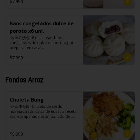
tomate, azúcar, sal, harina de tapioca).
hasta cubrir 1/3 de los baos y taparlo 
$7.990
tomate, azúcar, sal, harina de tapioca).
de inmediato, cocinar a fuego alto por 
Formas de preparación:

8-10 minutos hasta que el agua esté 
- Vaporera: Sin descongelar, poner los 
completamente evaporizado y la base 
baos en una vaporera, cuando hierve 
de los baos estén doradas.

el agua bajar el fuego a medio, 
Baos congelados dulce de
- Microondas: Sin descongelar, poner 
durante 10-15 minutos.

los baos en un plato , poner un poco 
poroto x6 uni.
- Fritos: Precalentar una olla con aceite 
de agua en un bowl de porcelana y 
a 180ºc, colocar con cuidado los baos 
-冷凍豆沙包- 6 deliciosos baos 
meter el plato con bao y el bowl con 
sin descongelar y freírlos por 3 
congelados de dulce de poroto para 
agua al microondas con la tapa 
minutos.

preparar en casa!

durante 2-3 minutos a una potencia de 
- Microondas: Sin descongelar, poner 
(Apto para veganos)

700w.
los baos en un plato , poner un poco 
$7.990
de agua en un bowl de porcelana y 
Formas de preparación:

meter el plato con bao y el bowl con 
- Vaporera: Sin descongelar, poner los 
agua al microondas con la tapa 
baos en una vaporera, cuando hierve 
durante 2-3 minutos a una potencia de 
el agua bajar el fuego a medio, 
Fondos Arroz
700w.
durante 10-15 minutos.

- Fritos: Precalentar una olla con aceite 
a 180ºc, colocar con cuidado los baos 
sin descongelar y freírlos por 3 
Chuleta Bung
minutos.

-正宗排骨飯- Chuleta de cerdo 
- Microondas: Sin descongelar, poner 
marinada con salsa de nuestra receta 
los baos en un plato , poner un poco 
secreta apanada acompañado de 
de agua en un bowl de porcelana y 
arroz blanco, verduras salteadas y 
meter el plato con bao y el bowl con 
medio huevo estilo Taiwan.

agua al microondas con la tapa 
durante 2-3 minutos a una potencia de 
$9.990
700w.