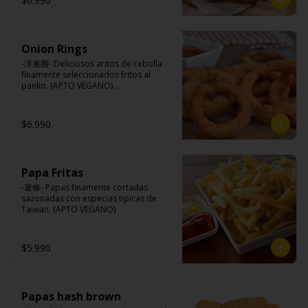
$6.990
Queso mozzarella, harina de trigo, 
aceite de girasol, almidón, agua, sal, 
especias.
Onion Rings
-洋蔥圈- Deliciosos aritos de cebolla 
finamente seleccionados fritos al 
panko. (APTO VEGANO)

$6.990
Ingredientes:

Cebolla, harina de trigo, agua, aceite 
de palma, sal, harina de arroz, azúcar, 
almidón de papa modificado.
Papa Fritas
-薯條- Papas finamente cortadas 
sazonadas con especias tipicas de 
Taiwan. (APTO VEGANO)
$5.990
Papas hash brown