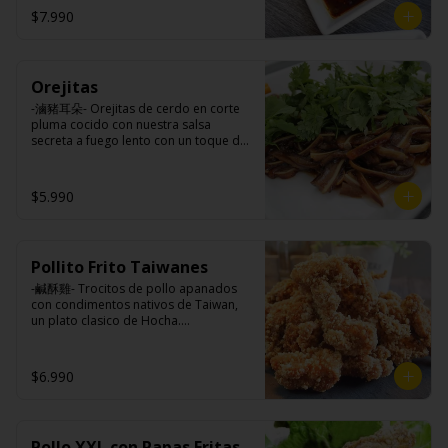
$7.990
Ingredientes:

Panceta de cerdo, cebollín, jengibre, 
ajo, anís, agua, azúcar y salsa de soya.
Orejitas
-滷豬耳朵- Orejitas de cerdo en corte 
pluma cocido con nuestra salsa 
secreta a fuego lento con un toque de 
nuestra exquisita salsa de ajo, aceite 
de sésamo, cebollín, y cilantro.

$5.990
Ingredientes:

Cartílagos de orejas de cerdo, 
Pollito Frito Taiwanes
jengibre, cebollín, salsa de soya, ajo, 
agua, azúcar, bolsa de hierba (canela, 
-鹹酥雞- Trocitos de pollo apanados 
anís, pimienta y comino), mirin (azúcar, 
con condimentos nativos de Taiwan, 
arroz, agua, alcohol) , cilantro, cebollín, 
un plato clasico de Hocha.

aceite de sesamo, salsa de ajo (ajo, 
kétchup, azúcar, salsa de soya y harina 
de arroz).
Ingredientes:

$6.990
Pechuga de pollo con hueso, harina de 
tapioca, ají, pimienta, extracto de 
cerdo, extracto de papaya, salsa de 
soya, soya, varias especias taiwanesas, 
Pollo XXL con Papas Fritas