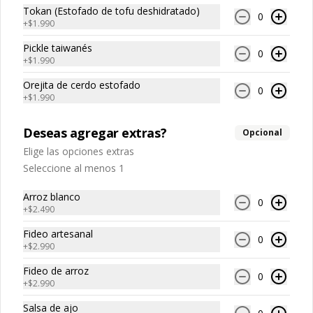
Ramen Taiwanés Veggie
especies orientales, sal, cardamomo, 
Hueso vacuno, asado de tira, pak choi, 
Tokan (Estofado de tofu deshidratado)
0
pimienta negra, pimienta blanca).

ajo, cebolla blanca, cebollín, jengibre, 
+
$1.990
Ingrediente gyozas: Carne de cerdo, 
zanahoria, bolsa de hierba (canela, 
harina de trigo, repollo, cebollín, sal, 
anís, pimienta y comino), condimento 5 
Pickle taiwanés
pimienta, salsa de soya, aceite de 
Su Rou Mien
0
sabores (naranja, canela, anís, 
+
$1.990
sésamo, condimento 5 sabores 
pimienta y comino), aceite de sésamo, 
-素肉擔仔麵- A base de un caldo de 
(naranja, canela, anís, pimienta y 
azúcar, salsa de soya, salsa de poroto 
diferentes vegetales cocido a fuego 
comino).
Orejita de cerdo estofado
(agua, poroto de soya, trigo, azúcar, 
lento acompañado de nuestros fideos 
0
+
$1.990
sal), salsa de soya, azúcar, salsa satay 
artesanales frescos, dientes de 
(aceite de soya, pescado seco, 
dragón, champiñones, salsa carne de 
jengibre, trigo, sésamo, cebollín, polvo 
soya su rou con un toque de cilantro y 
$9.990
Deseas agregar extras?
coco, ají, camarón, cebolla, maíz, maní, 
Opcional
opcion de agregar medio huevo estilo 
especies orientales, sal, cardamomo, 
Taiwán. (APTO VEGANO)

Elige las opciones extras
pimienta negra, pimienta blanca).
Seleccione al menos 1
Veggie Mien
Ingredientes:

-素肉乾拌麵- Estofado de trosos de 
Arroz blanco
Carne de soya, champiñones shitake, 
0
carne de soya con especias y 
+
$2.490
ajo, cebolla morada, salsa de soya, 
condimentos de Taiwan, acompañado 
sal, trigo, azúcar, condimento 
de nuestros fideos frescos 
Fideo artesanal
champiñón (extracto de champiñón 
artesanales, zanahoria y pepino 
0
taiwanes, extracto de apio, extracto de 
+
$2.990
rallados. (APTO VEGANO)

$8.990
repollo, poroto de soya, comino, 
paprika, pimienta, azúcar).

Fideo de arroz
0
Ingredientes caldo: Champiñones, 
+
$2.990
cebolla blanca, zanahoria, repollo, 
Ingredientes:

Extras
alga konbu, condimento champiñón 
Carne de soya, champiñones shitake, 
Salsa de ajo