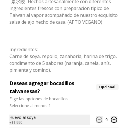
canela, anís, pimienta y comino), 
-素水餃- Hechos artesanalmente con diferentes
condimentos nativos de Taiwan, 
alcohol).
medio huevo estilo Taiwán (huevo, 
zanahoria y pepino rallados. 

ingredientes frescos con preparacion tipico de
$8.990
jengibre, cebollín, salsa de soya, ajo, 
agua, azúcar, bolsa de hierba (canela, 
Taiwan al vapor acompañado de nuestro exquisito
anís, pimienta y comino), mirin (azúcar, 
salsa de ajo hecho de casa. (APTO VEGANO)
arroz, agua, alcohol).

Ingredientes:

Ingredientes caldo:

Nio Rou Gyozas
Panceta de cerdo picada, cebolla 
Cerdo, sal, Maíz, soya, trigo, pollo, ajo, 
morada picada, ajo, cebolla frita, salsa 
-牛肉湯餃- Nuestro famoso caldo de 
pimienta, salsa satay (aceite de soya, 
de soya, azúcar, azúcar morena, miel y 
asado de tira con condimentos y 
Pescado seco, Jengibre, trigo, sésamo, 
condimento 5 sabores (naranja, 
salsas nativas de Taiwán 
cebollín, polvo coco, ají, camarón, 
canela, anís, pimienta y comino), 
acompañando de deliciosas gyozas 
Ingredientes:
cebolla, maní, maíz, especies 
pepino, zanahoria, salsa ostra vegana 
artesanales.

orientales, sal, cardamomo, pimienta 
Carne de soya, repollo, zanahoria, harina de trigo,
(trigo, soya, shitake, sal, maíz).
$12.990
negra, pimienta blanca).
condimento de 5 sabores (naranja, canela, anís,
pimienta y comino).
Ingredientes:

Hueso vacuno, asado de tira, pak choi, 
Nio Rou Mien
ajo, cebolla blanca, cebollín, jengibre, 
Deseas agregar bocadillos
zanahoria, bolsa de hierba (canela, 
-招牌紅燒牛肉麵- Caldo de asado de 
Opcional
anís, pimienta y comino), condimento 5 
taiwanesas?
tira estrictamente seleccionado, 
sabores (naranja, canela, anís, 
cocido a fuego lento con condimentos 
pimienta y comino), aceite de sésamo, 
Elige las opciones de bocadillos
y salsas nativas de Taiwán por mas de 
azúcar, salsa de soya, salsa de poroto 
tres horas acompañando de nuestros 
Seleccione al menos 1
(agua, poroto de soya, trigo, azúcar, 
fideos frescos artesanales.

$11.990
sal), salsa de soya, azúcar, salsa satay 
(aceite de soya, pescado seco, 
Huevo al soya
0
jengibre, trigo, sésamo, cebollín, polvo 
+
$1.990
coco, ají, camarón, cebolla, maíz, maní, 
Ingredientes:
