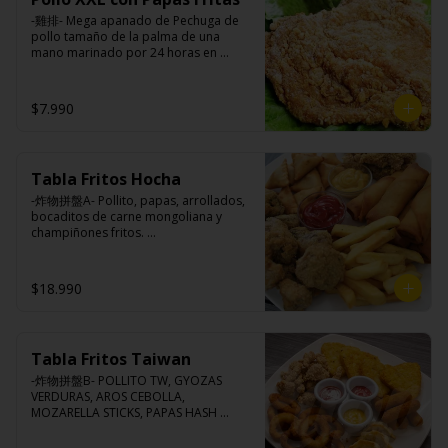
pimienta, sal, ajo, cebollín, azúcar.
-雞排- Mega apanado de Pechuga de 
pollo tamaño de la palma de una 
mano marinado por 24 horas en 
nuestra receta de la casa, crocante por 
fuera, suave y jugosa por dentro 
acompañado de papas fritas.

$7.990
Ingredientes:

Tabla Fritos Hocha
Pechuga de pollo con hueso, harina de 
tapioca, ají, pimienta, extracto de 
-炸物拼盤A- Pollito, papas, arrollados, 
cerdo, extracto de papaya, salsa de 
bocaditos de carne mongoliana y 
soya, soya, especias taiwanesas, 
champiñones fritos. 

pimienta, sal, ajo, cebollín, azúcar y 
(Foto referencial, favor confirmar las 
papas.
opciones disponibles según lo que 
indica en esta descripción.)
$18.990
Tabla Fritos Taiwan
-炸物拼盤B- POLLITO TW, GYOZAS 
VERDURAS, AROS CEBOLLA, 
MOZARELLA STICKS, PAPAS HASH 
BROWN.

(Foto referencial, favor confirmar las 