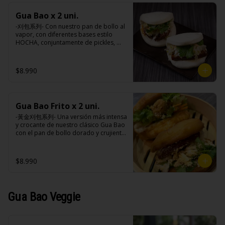
sodio, antioxidantes (BHA, 
(maravilla, soya), azúcar, sal, cebolla, 
propligalato),EDTA disódico cálcico.
acido cítrico, vinagre do vino blanco, 
Gua Bao x 2 uni.
ajo, almidón de papa modificado, 
-刈包系列- Con nuestro pan de bollo al 
acido ascórbico, perejil, goma xantán, 
vapor, con diferentes bases estilo 
pimienta negra, colorante natural 
HOCHA, conjuntamente de pickles, 
(curcuma), saborizante natural, 
maní en polvo y un toque de cilantro 
sorbato de potasio, benzoato de 
dejando una contextura y aroma única, 
sodio, antioxidantes (BHA, 
es reconocido mundialmente este 
propligalato),EDTA disódico cálcico.
$8.990
plato típico Taiwanés como “La 
Hamburguesa oriental”.

Gua Bao Frito x 2 uni.
Ingredientes:

Pan bao: Harina de trigo, agua, aceite 
-黃金刈包系列- Una versión más intensa 
de palma, levadura, sal.

y crocante de nuestro clásico Gua Bao 
Pickles: Repollo, vinagre de vino 
con el pan de bollo dorado y crujiente 
blanco, azúcar, melón taiwanes, ajo.

por fuera, suave por dentro, con los 
Rellenos:

rellenos especiales de la casa al gusto.

Tradicional: Panceta de cerdo, 
$8.990
cebollín, jengibre, ajo, anís, agua, 
azúcar y salsa de soya.

Ingredientes:

Loba: Panceta de cerdo, cebollín, 
Pan bao: Harina de trigo, agua, aceite 
jengibre, ajo, anís, agua, azúcar, salsa 
de palma, levadura, sal.

Gua Bao Veggie
de soya, repollo, zanahoria, pimienta y 
Pickles: Repollo, vinagre de vino 
sal.

blanco, azúcar, melón taiwanes, ajo.

Chuleta frita: Lomo centro de cerdo, 
Rellenos:

harina de tapioca, ají, pimienta, 
Tradicional: Panceta de cerdo, 