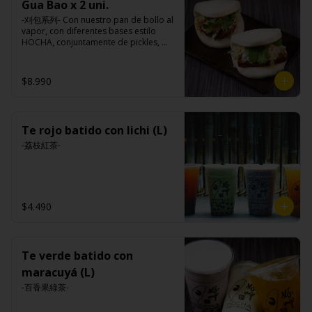
Gua Bao x 2 uni.
-刈包系列- Con nuestro pan de bollo al 
vapor, con diferentes bases estilo 
HOCHA, conjuntamente de pickles, 
maní en polvo y un toque de cilantro 
dejando una contextura y aroma única, 
es reconocido mundialmente este 
$8.990
plato típico Taiwanés como “La 
Hamburguesa oriental”.

Te rojo batido con lichi (L)
Ingredientes:

Pan bao: Harina de trigo, agua, aceite 
-荔枝紅茶-
de palma, levadura, sal.

Pickles: Repollo, vinagre de vino 
blanco, azúcar, melón taiwanes, ajo.

Rellenos:

Tradicional: Panceta de cerdo, 
$4.490
cebollín, jengibre, ajo, anís, agua, 
azúcar y salsa de soya.

Loba: Panceta de cerdo, cebollín, 
jengibre, ajo, anís, agua, azúcar, salsa 
de soya, repollo, zanahoria, pimienta y 
Te verde batido con
sal.

maracuyá (L)
Chuleta frita: Lomo centro de cerdo, 
harina de tapioca, ají, pimienta, 
-百香果綠茶-
extracto de cerdo, extracto de papaya, 
salsa de soya, soya, especias 