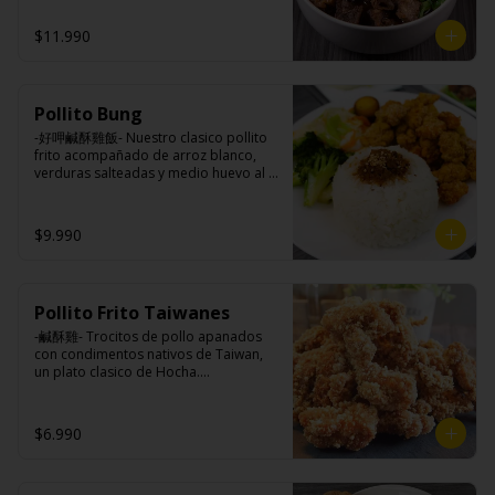
azúcar, salsa de soya, salsa de poroto 
tres horas acompañando de nuestros 
azúcar, huevo, aceite, agua, maicena, 
(agua, poroto de soya, trigo, azúcar, 
fideos frescos artesanales.

harina tapioca, harina trigo, sal, salsa 
$11.990
sal), salsa de soya, azúcar, salsa satay 
de ajo (ajo, salsa de tomate, azúcar, 
(aceite de soya, pescado seco, 
salsa de soya y harina de tapioca).

jengibre, trigo, sésamo, cebollín, polvo 
Tokan: Tofu deshidratado (agua 
coco, ají, camarón, cebolla, maíz, maní, 
Ingredientes:

desmineralizada, poroto de soya, 
especies orientales, sal, cardamomo, 
Pollito Bung
Hueso vacuno, asado de tira, pak choi, 
cuajo, azúcar) jengibre, cebollín, salsa 
pimienta negra, pimienta blanca).

ajo, cebolla blanca, cebollín, jengibre, 
de soya, ajo, agua, azúcar, mix de 
-好呷鹹酥雞飯- Nuestro clasico pollito 
Ingrediente gyozas: Carne de cerdo, 
zanahoria, bolsa de hierba (canela, 
hierba (canela, anís, pimienta y 
frito acompañado de arroz blanco, 
harina de trigo, repollo, cebollín, sal, 
anís, pimienta y comino), condimento 5 
comino), mirin (azúcar, arroz, agua, 
verduras salteadas y medio huevo al 
pimienta, salsa de soya, aceite de 
sabores (naranja, canela, anís, 
alcohol) , salsa de ajo (ajo, salsa de 
estilo Taiwán.

sésamo, condimento 5 sabores 
pimienta y comino), aceite de sésamo, 
tomate, azúcar, salsa de soya y harina 
(naranja, canela, anís, pimienta y 
azúcar, salsa de soya, salsa de poroto 
de tapioca).

$9.990
comino).
(agua, poroto de soya, trigo, azúcar, 
Veggie: Carne de soya, condimento 
sal), salsa de soya, azúcar, salsa satay 
champiñón (extracto de champiñón 
Ingredientes:

(aceite de soya, pescado seco, 
taiwanes, extracto de apio, extracto de 
Principal: Pechuga de pollo trozado 
jengibre, trigo, sésamo, cebollín, polvo 
repollo, poroto de soya, comino, 
(puede contener huesos), harina de 
coco, ají, camarón, cebolla, maíz, maní, 
Pollito Frito Taiwanes
paprika, pimienta, azúcar) , harina de 
tapioca, ají, pimienta, extracto de 
especies orientales, sal, cardamomo, 
trigo, pan rallado, maicena, zanahoria 
cerdo, extracto de papaya, salsa de 
-鹹酥雞- Trocitos de pollo apanados 
pimienta negra, pimienta blanca).
salsa de soya, aceite, pimienta sal 
soya, soya, pimienta sal (pimienta, sal, 
con condimentos nativos de Taiwan, 
(pimienta, sal, ajo, cebollín, azúcar), 
ajo, cebollín, azúcar).

un plato clasico de Hocha.

salsa de ajo (ajo, salsa de tomate, 
Acompañamientos: Arroz, repollo, 
azúcar, salsa de soya y harina de 
brocoli (o choclo con pepino en su 
tapioca).

reemplazo, consultar disponibilidad), 
Ingredientes:

$6.990
Pescado frito: Pangasius, harina de 
zanahoria, ajo, sal, extracto de 
Pechuga de pollo con hueso, harina de 
tapioca, pimienta sal (pimienta, sal, 
champiñón taiwanes, extracto de apio, 
tapioca, ají, pimienta, extracto de 
ajo, cebollín, azúcar), salsa de 
extracto de repollo, poroto de soya, 
cerdo, extracto de papaya, salsa de 
tamarindo (limón, salsa de tomate, 
comino, paprika, pimienta, azúcar, 