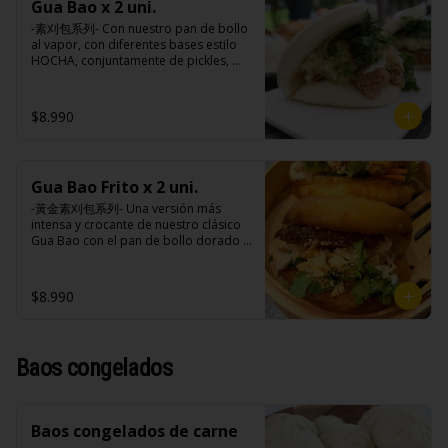
extracto de cerdo, extracto de papaya, 
Gua Bao x 2 uni.
cebollín, jengibre, ajo, anís, agua, 
salsa de soya, soya, especias 
azúcar y salsa de soya.

-素刈包系列- Con nuestro pan de bollo 
taiwanesas, pimienta sal (pimienta, sal, 
Loba: Panceta de cerdo, cebollín, 
al vapor, con diferentes bases estilo 
ajo, cebollín, azúcar), salsa de ajo (ajo, 
jengibre, ajo, anís, agua, azúcar, salsa 
HOCHA, conjuntamente de pickles, 
salsa de tomate, azúcar, salsa de soya 
de soya, repollo, zanahoria, pimienta y 
maní en polvo y un toque de cilantro 
y harina de tapioca).

sal.

dejando una contextura y aroma única, 
Pollito frito: Pechuga de pollo en 
Chuleta frita: Lomo centro de cerdo, 
es reconocido mundialmente este 
$8.990
trosos, harina de tapioca, ají, pimienta, 
harina de tapioca, ají, pimienta, 
plato típico Taiwanés como “La 
extracto de cerdo, extracto de papaya, 
extracto de cerdo, extracto de papaya, 
Hamburguesa oriental”.

salsa de soya, soya, especias 
salsa de soya, soya, especias 
taiwanesas, pimienta, sal, ajo, cebollín, 
taiwanesas, pimienta sal (pimienta, sal, 
azúcar, salsa de ajo (ajo, salsa de 
ajo, cebollín, azúcar), salsa de ajo (ajo, 
Gua Bao Frito x 2 uni.
Ingredientes:

tomate, azúcar, salsa de soya y harina 
salsa de tomate, azúcar, salsa de soya 
Pan bao: Harina de trigo, agua, aceite 
-黃金素刈包系列- Una versión más 
de tapioca). 

y harina de tapioca).

de palma, levadura, sal.

intensa y crocante de nuestro clásico 
Champiñón frito: Champiñones 
Pollito frito: Pechuga de pollo en 
Pickles: Repollo, vinagre de vino 
Gua Bao con el pan de bollo dorado y 
premiums, pimienta, sal, ajo, cebollín, 
trosos, harina de tapioca, ají, pimienta, 
blanco, azúcar, melón taiwanes, ajo.

crujiente por fuera, suave por dentro, 
azúcar, huevo, aceite, agua, maicena, 
extracto de cerdo, extracto de papaya, 
Rellenos:

con los rellenos veggies especiales de 
harina tapioca, harina trigo, sal, salsa 
salsa de soya, soya, especias 
Champiñón frito: Champiñones 
la casa al gusto.

de ajo (ajo, salsa de tomate, azúcar, 
$8.990
taiwanesas, pimienta, sal, ajo, cebollín, 
premiums, pimienta, sal, ajo, cebollín, 
salsa de soya y harina de tapioca).

azúcar, salsa de ajo (ajo, salsa de 
azúcar, huevo, aceite, agua, maicena, 
Tokan: Tofu deshidratado (agua 
tomate, azúcar, salsa de soya y harina 
harina tapioca, harina trigo, sal, salsa 
Ingredientes:

desmineralizada, poroto de soya, 
de tapioca). 

de ajo (ajo, salsa de tomate, azúcar, 
Pan bao: Harina de trigo, agua, aceite 
cuajo, azúcar) jengibre, cebollín, salsa 
Champiñón frito: Champiñones 
Baos congelados
salsa de soya y harina de tapioca).

de palma, levadura, sal.

de soya, ajo, agua, azúcar, mix de 
premiums, pimienta, sal, ajo, cebollín, 
Tokan: Tofu deshidratado (agua 
Pickles: Repollo, vinagre de vino 
hierba (canela, anís, pimienta y 
azúcar, huevo, aceite, agua, maicena, 
desmineralizada, poroto de soya, 
blanco, azúcar, melón taiwanes, ajo.

comino), mirin (azúcar, arroz, agua, 
harina tapioca, harina trigo, sal, salsa 
cuajo, azúcar) jengibre, cebollín, salsa 
Rellenos:

alcohol) , salsa de ajo (ajo, salsa de 
de ajo (ajo, salsa de tomate, azúcar, 
de soya, ajo, agua, azúcar, mix de 
Baos congelados de carne
Champiñón frito: Champiñones 
tomate, azúcar, salsa de soya y harina 
salsa de soya y harina de tapioca).

hierba (canela, anís, pimienta y 