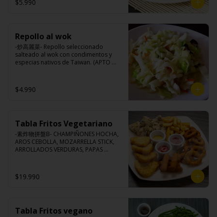
$5.990
Ingredientes:

Porotos verdes taiwanés, pimienta, sal, 
ajo, cebollín, azúcar.
Repollo al wok
-炒高麗菜- Repollo seleccionado 
salteado al wok con condimentos y 
especias nativos de Taiwan. (APTO 
VEGANO)

$4.990
Ingredientes:

Repollo, zanahoria, ajo, pimienta, sal, 
cebollín, azúcar.
Tabla Fritos Vegetariano
-素炸物拼盤B- CHAMPIÑONES HOCHA, 
AROS CEBOLLA, MOZARRELLA STICK, 
ARROLLADOS VERDURAS, PAPAS 
FRITAS.

(Foto referencial, favor confirmar las 
opciones disponibles según lo que 
$19.990
indica en esta descripción.)
Tabla Fritos vegano