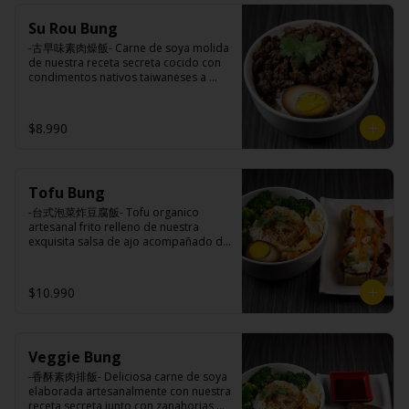
(azúcar, arroz, agua, alcohol).
Ingredientes:

Su Rou Bung
Principal: Champiñones premiums, 
pimienta sal (pimienta, sal, ajo, 
-古早味素肉燥飯- Carne de soya molida 
cebollín, azúcar), huevo, aceite, agua, 
de nuestra receta secreta cocido con 
maicena, harina tapioca, harina trigo, 
condimentos nativos taiwaneses a 
sal.

fuego lento sobrepuesto en arroz 
Acompañamientos: Arroz, repollo, 
blanco y opcion de agregar medio 
brocoli (o choclo con pepino en su 
huevo estilo Taiwán. (APTO VEGANO)

$8.990
reemplazo, consultar disponibilidad), 
zanahoria, ajo, sal, extracto de 
champiñón taiwanes, extracto de apio, 
extracto de repollo, poroto de soya, 
Ingredientes:

comino, paprika, pimienta, azúcar, 
Tofu Bung
Principal: Carne de soya, champiñón 
huevo, jengibre, cebollín, salsa de 
shitake, ajo, cebolla morada, salsa de 
-台式泡菜炸豆腐飯- Tofu organico 
soya, ajo, agua, azúcar, mix de hierbas 
soya, sal, trigo, azúcar, condimento 
artesanal frito relleno de nuestra 
(canela, anís, pimienta y comino), mirin 
champiñón (extracto de champiñón 
exquisita salsa de ajo acompañado de 
(azúcar, arroz, agua, alcohol).
taiwanes, extracto de apio, extracto de 
pickles, arroz blanco, verduras 
repollo, poroto de soya, comino, 
salteadas y opcion de agregar medio 
paprika, pimienta, azúcar), salsa ostra 
huevo estilo Taiwán. (APTO VEGANO)

$10.990
vegana (trigo, soya, shitake, sal, maíz), 
condimento 5 sabores (naranja, 
canela, anís, pimienta y comino).

Acompañamientos: Arroz, repollo, 
Ingredientes:

brocoli (o choclo con pepino en su 
Veggie Bung
Principal: Tofu de poroto de soya, 
reemplazo, consultar disponibilidad), 
salsa de ajo (ajo, salsa de tomate, 
-香酥素肉排飯- Deliciosa carne de soya 
zanahoria, ajo, sal, extracto de 
azúcar, sal, salsa de soya y harina de 
elaborada artesanalmente con nuestra 
champiñón taiwanes, extracto de apio, 
tapioca), pickle (repollo, zanahoria, 
receta secreta junto con zanahorias 