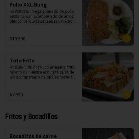
soya, soya, varias especias taiwanesas, 
azúcar, sal, harina de tapioca).

huevo, jengibre, cebollín, salsa de 
Pollo XXL Bung
pimienta, sal, ajo, cebollín, azúcar.
Hash brown: Papas, aceite de girasol, 
soya, ajo, agua, azúcar, mix de hierbas 
-台式雞排飯- Mega apanado de pollo 
sal, cebolla en polvo, pimienta blanca, 
(canela, anís, pimienta y comino), mirin 
estilo Taiwan acompañado de arroz 
salsa de tamarindo (limón, salsa de 
(azúcar, arroz, agua, alcohol).
blanco, verduras salteadas y medio 
tomate, azúcar, sal, harina de tapioca).
huevo estilo Taiwán.

$10.990
Ingredientes:

Principal: Pechugas de pollo con 
hueso, harina de tapioca, ají, pimienta, 
Tofu Frito
extracto de cerdo, extracto de papaya, 
salsa de soya, soya, especias 
-炸豆腐- Tofu orgánico artesanal frito 
taiwanesas, pimienta sal (pimienta, sal, 
relleno de nuestra exquisita salsa de 
ajo, cebollín, azúcar).

ajo acompañado de pickles hechos 
Acompañamientos: Arroz, repollo, 
con nuestra receta secreta.

brocoli (o choclo con pepino en su 
reemplazo, consultar disponibilidad), 
$7.990
zanahoria, ajo, sal, extracto de 
champiñón taiwanes, extracto de apio, 
Ingredientes:

extracto de repollo, poroto de soya, 
Tofu de poroto de soya, salsa de ajo 
comino, paprika, pimienta, azúcar, 
(ajo, salsa de tomate, azúcar, sal, salsa 
Fritos y Bocadillos
huevo, jengibre, cebollín, salsa de 
de soya y harina de tapioca), pickle 
soya, ajo, agua, azúcar, mix de hierbas 
(repollo, zanahoria, vinagre de vino 
(canela, anís, pimienta y comino), mirin 
blanco, azúcar, melón taiwanes, ajo).
(azúcar, arroz, agua, alcohol).
Bocaditos de carne