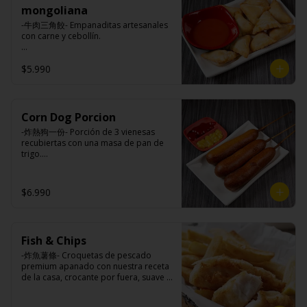
mongoliana
-牛肉三角餃- Empanaditas artesanales 
con carne y cebollín.

$5.990
Ingredientes:

Masa: harina de trigo, azúcar, sal.

Relleno: carne de vacuno, carne 
vegetal, cebolla, cebollín, ají, salsa de 
soya, aceite de sesamo, sal, azúcar, 
Corn Dog Porcion
comino.
-炸熱狗一份- Porción de 3 vienesas 
recubiertas con una masa de pan de 
trigo.

Ingredientes:

$6.990
Vienesa de pollo/pavo, harina de trigo, 
azúcar, leche, sal, polvo hornear, 
huevo, aceite.
Fish & Chips
-炸魚薯條- Croquetas de pescado 
premium apanado con nuestra receta 
de la casa, crocante por fuera, suave y 
jugosa por dentro acompañado de 
papas fritas.
