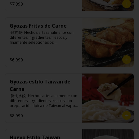
$7.990
Ingredientes:

Pangasius, harina de tapioca, pimienta 
Gyozas Fritas de Carne
sal (pimienta, sal, ajo, cebollín, azúcar)

Papas fritas: papas, aceite vegetal de 
-炸肉餃- Hechos artesanalmente con 
girasol, almidón de papa, harina de 
diferentes ingredientes frescos y 
arroz, sal, especies (cúrcuma, 
finamente seleccionados.

pimiento), pimienta sal (pimienta, sal, 
ajo, cebollín, azúcar).
$6.990
Ingredientes:

Carne de cerdo, harina de trigo, 
repollo, cebollín, sal, pimienta, salsa 
de soya, aceite de sésamo, 
Gyozas estilo Taiwan de
condimento 5 sabores (naranja, 
canela, anís, pimienta y comino).
Carne
-豬肉水餃- Hechos artesanalmente con 
diferentes ingredientes frescos con 
preparación típica de Taiwan al vapor 
acompañado de nuestro exquisito 
$8.990
salsa de ajo hecho de casa.

Ingredientes:

Huevo Estilo Taiwan