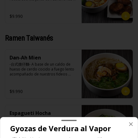
extracto de repollo, poroto de soya, 
vinagre de vino blanco, azúcar, melón 
frescas y especias nativos de Taiwan 
comino, paprika, pimienta, azúcar, 
taiwanes, ajo).

acompañado de arroz blanco, 
huevo (opcional), jengibre, cebollín, 
Acompañamientos: Arroz, repollo, 
verduras salteadas y opción de 
$9.990
salsa de soya, ajo, agua, azúcar, mix 
brocoli (o choclo con pepino en su 
agregar medio huevo estilo Taiwán. 
de hierbas (canela, anís, pimienta y 
reemplazo, consultar disponibilidad), 
(APTO VEGANO)

comino), mirin (azúcar, arroz, agua, 
zanahoria, ajo, sal, extracto de 
alcohol).
champiñón taiwanes, extracto de apio, 
Ramen Taiwanés
extracto de repollo, poroto de soya, 
comino, paprika, pimienta, azúcar, 
Ingredientes:

huevo (opcional), jengibre, cebollín, 
Principal: Carne de soya, condimento 
salsa de soya, ajo, agua, azúcar, mix 
champiñón (extracto de champiñón 
de hierbas (canela, anís, pimienta y 
Dan-Ah Mien
taiwanes, extracto de apio, extracto de 
comino), mirin (azúcar, arroz, agua, 
repollo, poroto de soya, comino, 
-台式擔仔麵- A base de un caldo de 
alcohol).
paprika, pimienta, azúcar) , harina de 
hueso de cerdo cocido a fuego lento 
trigo, pan rallado, maicena, zanahoria 
acompañado de nuestros fideos 
salsa de soya, aceite, pimienta sal 
artesanales frescos, dientes de 
(pimienta, sal, ajo, cebollin, azucar).

dragón, salsa Lo Ba, camarones 
Acompañamientos: Arroz, repollo, 
ecuatorianos, medio huevo estilo 
$9.990
brocoli (o choclo con pepino en su 
Taiwan y un toque de cilantro.

reemplazo, consultar disponibilidad), 
zanahoria, ajo, sal, extracto de 
champiñón taiwanes, extracto de apio, 
extracto de repollo, poroto de soya, 
Espagueti Hocha
Ingredientes:

comino, paprika, pimienta, azúcar, 
Panceta de cerdo ,cebolla morada 
-滷肉乾拌麵- Deliciosos fideos frescos 
huevo (opcional), jengibre, cebollín, 
picada, ajo, cebolla frita, salsa de 
artesanales (de trigo o de arroz) 
Gyozas de Verdura al Vapor
salsa de soya, ajo, agua, azúcar, mix 
soya, azúcar, azúcar morena, miel y 
acompañados de estofado de 
de hierbas (canela, anís, pimienta y 
condimento 5 sabores (naranja, 
panceta picada con especias y 
comino), mirin (azúcar, arroz, agua, 