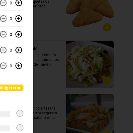
-薯餅- Clásicas croquetas de 
0
papas al estilo americano.

0
Ingredientes:

$6.990
Papa, aceite de girasol, sal, 
0
cebolla en polvo, pimienta blanca.
Repollo al wok
0
-炒高麗菜- Repollo seleccionado 
salteado al wok con condimentos 
y especias nativos de Taiwan. 
0
(APTO VEGANO)

$4.990
Obligatorio
Ingredientes:

Repollo, zanahoria, ajo, pimienta, 
sal, cebollín, azúcar.
Tofu Frito
-炸豆腐- Tofu orgánico artesanal 
frito relleno de nuestra exquisita 
salsa de ajo acompañado de 
pickles hechos con nuestra receta 
secreta.
