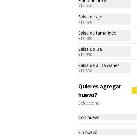
Fideo de arroz
-薯條- Papas finamente cortadas 
Carne de soya, repollo, zanahoria, 
+
$2.990
sazonadas con especias tipicas de 
harina de trigo, condimento de 5 
Taiwan. (APTO VEGANO)
sabores (naranja, canela, anís, 
Salsa de ajo
pimienta y comino).
+
$1.490
$5.990
Salsa de tamarindo
+
$1.490
Salsa Lo Ba
Poroto Verdes Fritos
+
$5.990
-炸豆子- Porotos verdes 
seleccionados fritos con especias 
Salsa de aji taiwanes
de Taiwan. (APTO VEGANO)

+
$1.890
$5.990
Quieres agregar
Ingredientes:

Porotos verdes taiwanés, 
huevo?
pimienta, sal, ajo, cebollín, azúcar.
Seleccione 1
Tabla Fritos vegano
-素炸物拼盤A- TOFU FRITO, GYOZA 
VERDURA, ARROLLADO, PAPAS 
Con huevo
FRITAS, POROTO VERDE.

(Foto referencial, favor confirmar 
las opciones disponibles según lo 
Sin huevo
que indica en esta descripción.)