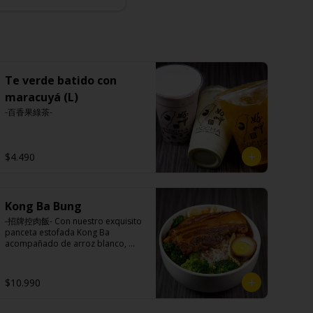
Te verde batido con
maracuyá (L)
-百香果綠茶-
$4.490
Kong Ba Bung
-招牌控肉飯- Con nuestro exquisito 
panceta estofada Kong Ba 
acompañado de arroz blanco, 
verduras salteadas y medio huevo 
al estilo Taiwán.

$10.990
Ingredientes:
