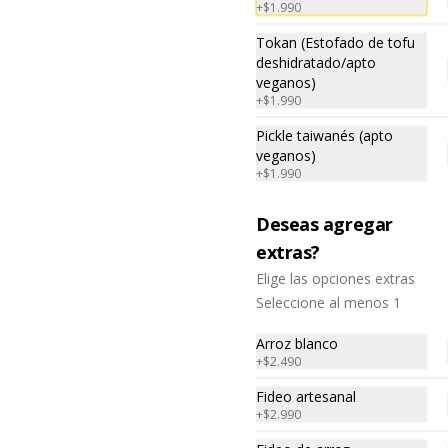
+
$1.990
azúcar morena, miel y condimento 
5 sabores (naranja, canela, anís, 
pimienta y comino).
Tokan (Estofado de tofu
deshidratado/apto
Camote Frito
veganos)
-炸地瓜- Camotes finamente 
+
$1.990
cortadas y sazonadas con 
especias típicas de Taiwan. (APTO 
Pickle taiwanés (apto
VEGANO)

veganos)
+
$1.990
$6.990
Ingredientes:

Deseas agregar
Camotes, harina de arroz, aceite 
de colza, almidón modificada, 
extras?
Gyozas de Verdura al
dextrina, sal.
Vapor
Elige las opciones extras
-素水餃- Hechos artesanalmente 
Seleccione al menos 1
con diferentes ingredientes 
frescos con preparacion tipico de 
Arroz blanco
Taiwan al vapor acompañado de 
$8.990
nuestro exquisito salsa de ajo 
+
$2.490
hecho de casa. (APTO VEGANO)

Fideo artesanal
+
$2.990
Papa Fritas
Ingredientes:
