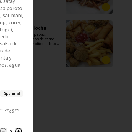
de ajo, aceite de sésamo, cebollín, 
, satay
shitake, sal, maíz).
y cilantro.

$5.990
alsa poroto
 sal, mani,
ja, curry,
Ingredientes:

Tabla Fritos Hocha
Cartílagos de orejas de cerdo, 
trigo),
jengibre, cebollín, salsa de soya, 
-炸物拼盤A- Pollito, papas, 
medio
ajo, agua, azúcar, bolsa de hierba 
arrollados, bocaditos de carne 
(canela, anís, pimienta y comino), 
 salsa de
mongoliana y champiñones fritos. 

mirin (azúcar, arroz, agua, alcohol) 
(Foto referencial, favor confirmar 
ix de
, cilantro, cebollín, aceite de 
las opciones disponibles según lo 
sesamo, salsa de ajo (ajo, kétchup, 
enta y
que indica en esta descripción.)
$18.990
azúcar, salsa de soya y harina de 
roz, agua,
arroz).
Opcional
los veggies
0