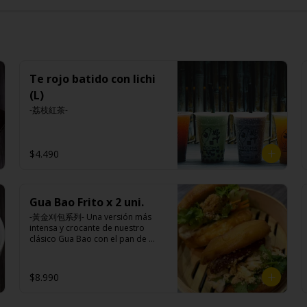
Te rojo batido con lichi
(L)
-荔枝紅茶-
$4.490
Gua Bao Frito x 2 uni.
-黃金刈包系列- Una versión más 
intensa y crocante de nuestro 
clásico Gua Bao con el pan de 
bollo dorado y crujiente por fuera, 
suave por dentro, con los rellenos 
especiales de la casa al gusto.

$8.990
Ingredientes:
