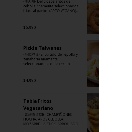
pimienta y comino).
-洋蔥圈- Deliciosos aritos de 
cebolla finamente seleccionados 
fritos al panko. (APTO VEGANO)

$6.990
Ingredientes:

Cebolla, harina de trigo, agua, 
aceite de palma, sal, harina de 
arroz, azúcar, almidón de papa 
Pickle Taiwanes
modificado.
-台式泡菜- Encurtido de repollo y 
zanahoria finamente 
seleccionados con la receta 
secreta del chef.

$4.990
Ingredientes:

Repollo, zanahoria, vinagre de 
vino blanco, azúcar, melón 
Tabla Fritos
taiwanes, ajo.
Vegetariano
-素炸物拼盤B- CHAMPIÑONES 
HOCHA, AROS CEBOLLA, 
MOZARRELLA STICK, ARROLLADOS 
VERDURAS, PAPAS FRITAS.
