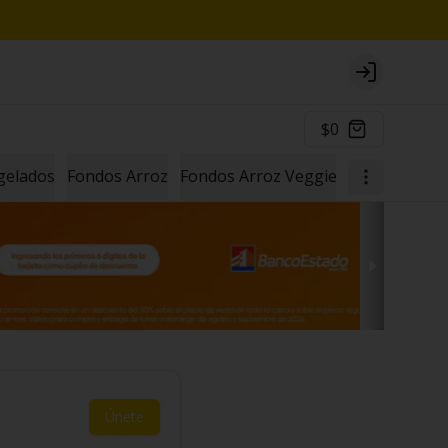
Login
$0
gelados
Fondos Arroz
Fondos Arroz Veggie
Ramen Taiw
Únete