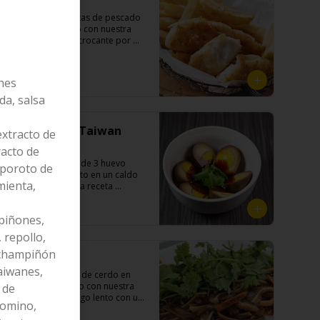
(canela, anís, pimienta y comino), 
Fish & Chips
azúcar, melón taiwanes, ajo).
mirin (azúcar, arroz, agua, 
-炸魚薯條- Croquetas de pescado 
alcohol).
premium apanado con nuestra 
receta de la casa, crocante por 
fuera, suave y jugosa por dentro 
acompañado de papas fritas.

$7.990
nes
da, salsa
Ingredientes:

,
Pangasius, harina de tapioca, 
Huevo Estilo Taiwan
pimienta sal (pimienta, sal, ajo, 
xtracto de
cebollín, azúcar)

Porcion
acto de
Papas fritas: papas, aceite vegetal 
-滷蛋一份- Porción de 3 huevo 
de girasol, almidón de papa, 
, poroto de
cocido a fuego lento en un caldo 
harina de arroz, sal, especies 
mienta,
sabroso de nuestra receta 
(cúrcuma, pimiento), pimienta sal 
secreta.

(pimienta, sal, ajo, cebollín, 
$5.490
azúcar).
piñones,
 repollo,
Ingredientes:

 champiñón
Huevos premiums, jengibre, 
Orejitas
cebollín, salsa de soya, ajo, agua, 
aiwanes,
-滷豬耳朵- Orejitas de cerdo en 
azúcar, mix de hierbas (canela, 
corte pluma cocido con nuestra 
 de
anís, pimienta y comino), mirin 
salsa secreta a fuego lento con un 
(azúcar, arroz, agua, alcohol), 
comino,
toque de nuestra exquisita salsa 
salsa ostra vegana (trigo, soya, 