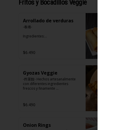
Fritos y Bocadillos Veggie
Arrollado de verduras
-春捲-

Ingredientes:

Repollo, zanahoria, apio, 
pimentón y sal. (Apto para 
veganos)
$6.490
Gyozas Veggie
-炸菜餃- Hechos artesanalmente 
con diferentes ingredientes 
frescos y finamente 
seleccionados. (APTO VEGANO)

$6.490
Ingredientes:

Carne de soya, repollo, zanahoria, 
harina de trigo, condimento de 5 
Onion Rings
sabores (naranja, canela, anís, 