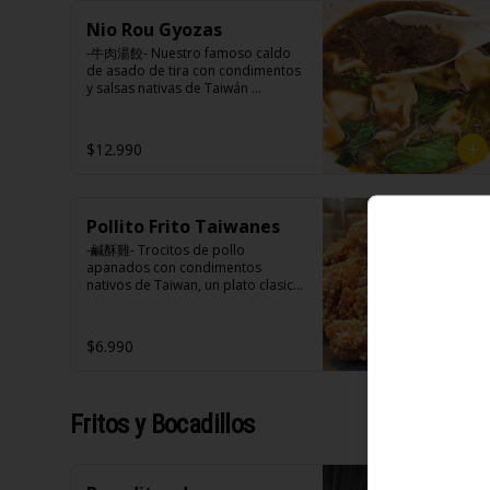
cebollín, jengibre, ajo, anís, agua, 
azúcar y salsa de soya.

Nio Rou Gyozas
Loba: Panceta de cerdo, cebollín, 
Ingredientes:

-牛肉湯餃- Nuestro famoso caldo 
jengibre, ajo, anís, agua, azúcar, 
Panceta de cerdo ,cebolla morada 
de asado de tira con condimentos 
salsa de soya, repollo, zanahoria, 
picada, ajo, cebolla frita, salsa de 
y salsas nativas de Taiwán 
pimienta y sal.

soya, azúcar, azúcar morena, miel 
acompañando de deliciosas 
Chuleta frita: Lomo centro de 
y condimento 5 sabores (naranja, 
gyozas artesanales.

cerdo, harina de tapioca, ají, 
canela, anís, pimienta y comino), 
$12.990
pimienta, extracto de cerdo, 
medio huevo estilo Taiwán (huevo, 
extracto de papaya, salsa de soya, 
jengibre, cebollín, salsa de soya, 
soya, especias taiwanesas, 
ajo, agua, azúcar, bolsa de hierba 
Ingredientes:

pimienta sal (pimienta, sal, ajo, 
(canela, anís, pimienta y comino), 
Hueso vacuno, asado de tira, pak 
cebollín, azúcar), salsa de ajo (ajo, 
mirin (azúcar, arroz, agua, 
Pollito Frito Taiwanes
choi, ajo, cebolla blanca, cebollín, 
salsa de tomate, azúcar, salsa de 
alcohol).

jengibre, zanahoria, bolsa de 
-鹹酥雞- Trocitos de pollo 
soya y harina de tapioca).

Ingredientes caldo:

hierba (canela, anís, pimienta y 
apanados con condimentos 
Pollito frito: Pechuga de pollo en 
Cerdo, sal, Maíz, soya, trigo, pollo, 
comino), condimento 5 sabores 
nativos de Taiwan, un plato clasico 
trosos, harina de tapioca, ají, 
ajo, pimienta, salsa satay (aceite 
(naranja, canela, anís, pimienta y 
de Hocha.

pimienta, extracto de cerdo, 
de soya, Pescado seco, Jengibre, 
comino), aceite de sésamo, 
extracto de papaya, salsa de soya, 
trigo, sésamo, cebollín, polvo 
azúcar, salsa de soya, salsa de 
soya, especias taiwanesas, 
$6.990
coco, ají, camarón, cebolla, maní, 
poroto (agua, poroto de soya, 
Ingredientes:

pimienta, sal, ajo, cebollín, azúcar, 
maíz, especies orientales, sal, 
trigo, azúcar, sal), salsa de soya, 
Pechuga de pollo con hueso, 
salsa de ajo (ajo, salsa de tomate, 
cardamomo, pimienta negra, 
azúcar, salsa satay (aceite de soya, 
harina de tapioca, ají, pimienta, 
azúcar, salsa de soya y harina de 
pimienta blanca).
pescado seco, jengibre, trigo, 
extracto de cerdo, extracto de 
tapioca). 

Fritos y Bocadillos
sésamo, cebollín, polvo coco, ají, 
papaya, salsa de soya, soya, 
Champiñón frito: Champiñones 
camarón, cebolla, maíz, maní, 
varias especias taiwanesas, 
premiums, pimienta, sal, ajo, 
especies orientales, sal, 
pimienta, sal, ajo, cebollín, azúcar.
cebollín, azúcar, huevo, aceite, 
cardamomo, pimienta negra, 
agua, maicena, harina tapioca, 