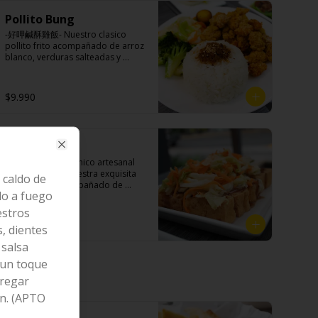
Principal: Panceta de cerdo, 
Pollito Bung
cebollín, jengibre, ajo, anís, agua, 
azúcar y salsa de soya.

-好呷鹹酥雞飯- Nuestro clasico 
Acompañamientos: Arroz, repollo, 
pollito frito acompañado de arroz 
brocoli (o choclo con pepino en su 
blanco, verduras salteadas y 
reemplazo, consultar 
medio huevo al estilo Taiwán.

disponibilidad), zanahoria, ajo, sal, 
extracto de champiñón taiwanes, 
$9.990
extracto de apio, extracto de 
repollo, poroto de soya, comino, 
Ingredientes:

paprika, pimienta, azúcar, huevo, 
Principal: Pechuga de pollo 
jengibre, cebollín, salsa de soya, 
trozado (puede contener huesos), 
ajo, agua, azúcar, mix de hierbas 
Tofu Frito
harina de tapioca, ají, pimienta, 
Close
(canela, anís, pimienta y comino), 
extracto de cerdo, extracto de 
-炸豆腐- Tofu orgánico artesanal 
mirin (azúcar, arroz, agua, 
papaya, salsa de soya, soya, 
frito relleno de nuestra exquisita 
caldo de
alcohol).
pimienta sal (pimienta, sal, ajo, 
salsa de ajo acompañado de 
cebollín, azúcar).

do a fuego
pickles hechos con nuestra receta 
Acompañamientos: Arroz, repollo, 
secreta.

estros
brocoli (o choclo con pepino en su 
$7.990
reemplazo, consultar 
s, dientes
disponibilidad), zanahoria, ajo, sal, 
salsa
extracto de champiñón taiwanes, 
Ingredientes:

extracto de apio, extracto de 
 un toque
Tofu de poroto de soya, salsa de 
repollo, poroto de soya, comino, 
ajo (ajo, salsa de tomate, azúcar, 
gregar
paprika, pimienta, azúcar, huevo, 
sal, salsa de soya y harina de 
jengibre, cebollín, salsa de soya, 
n. (APTO
tapioca), pickle (repollo, 
ajo, agua, azúcar, mix de hierbas 
zanahoria, vinagre de vino blanco, 