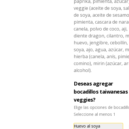
Taiwaneses.

paprika, pimienta, azúcar)
canela, anís, pimienta y comino).
azúcar), salsa de ajo (ajo, salsa de 
$7.990
veggie (aceite de soya, s
tomate, azúcar, salsa de soya y 
harina de tapioca).

de soya, aceite de sesamo,
Pescado frito: Pangasius, harina 
Ingredientes:

pimienta, cascara de naran
de tapioca, pimienta sal (pimienta, 
Panceta de cerdo, cebollín, 
sal, ajo, cebollín, azúcar), salsa de 
Pollo XXL con Papas
jengibre, ajo, anís, agua, azúcar y 
canela, polvo de coco, aji, 
tamarindo (limón, salsa de 
salsa de soya.
Fritas
diente dragon, cilantro, 
tomate, azúcar, sal, harina de 
tapioca).

-雞排- Mega apanado de Pechuga 
huevo, jengibre, cebollín,
Hash brown: Papas, aceite de 
de pollo tamaño de la palma de 
soya, ajo, agua, azúcar, m
girasol, sal, cebolla en polvo, 
una mano marinado por 24 horas 
pimienta blanca, salsa de 
en nuestra receta de la casa, 
hierba (canela, anís, pimi
$7.990
tamarindo (limón, salsa de 
crocante por fuera, suave y jugosa 
comino), mirin (azúcar, ar
tomate, azúcar, sal, harina de 
por dentro acompañado de 
tapioca).
papas fritas.

alcohol).
Verdura estilo taiwan
Deseas agregar
-燙青菜- Verdura asiática al vapor 
Ingredientes:

con nuestra exquisita salsa de 
bocadillos taiwanesas
Pechuga de pollo con hueso, 
cerdo Lo Ba.

harina de tapioca, ají, pimienta, 
veggies?
extracto de cerdo, extracto de 
papaya, salsa de soya, soya, 
Elige las opciones de bocadil
especias taiwanesas, pimienta, sal, 
$6.990
Ingredientes:

Seleccione al menos 1
ajo, cebollín, azúcar y papas.
Pak choi, loba (panceta de cerdo , 
cebolla morada, ajo, cebolla frita, 
Huevo al soya
salsa de soya, azúcar blanca, 