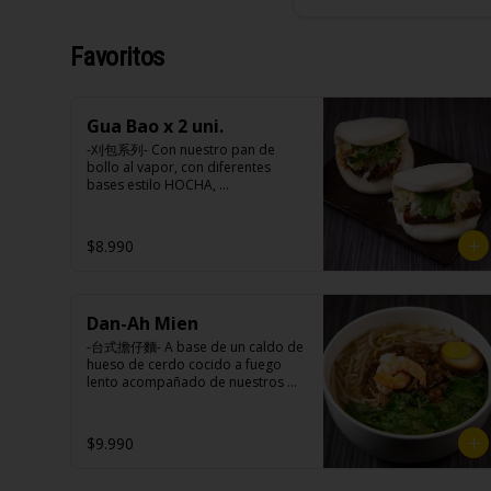
Favoritos
Gua Bao x 2 uni.
-刈包系列- Con nuestro pan de 
bollo al vapor, con diferentes 
bases estilo HOCHA, 
conjuntamente de pickles, maní en 
polvo y un toque de cilantro 
dejando una contextura y aroma 
$8.990
única, es reconocido 
mundialmente este plato típico 
Taiwanés como “La Hamburguesa 
oriental”.

Dan-Ah Mien
-台式擔仔麵- A base de un caldo de 
Ingredientes:

hueso de cerdo cocido a fuego 
Pan bao: Harina de trigo, agua, 
lento acompañado de nuestros 
aceite de palma, levadura, sal.

fideos artesanales frescos, dientes 
Pickles: Repollo, vinagre de vino 
de dragón, salsa Lo Ba, 
blanco, azúcar, melón taiwanes, 
camarones ecuatorianos, medio 
$9.990
ajo.

huevo estilo Taiwan y un toque de 
Rellenos:

cilantro.

Tradicional: Panceta de cerdo, 