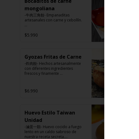
pimienta blanca).

Bocaditos de carne
harina trigo, sal, salsa de ajo (ajo, 
Ingrediente gyozas: Carne de 
salsa de tomate, azúcar, salsa de 
mongoliana
cerdo, harina de trigo, repollo, 
soya y harina de tapioca).

cebollín, sal, pimienta, salsa de 
-牛肉三角餃- Empanaditas 
Tokan: Tofu deshidratado (agua 
soya, aceite de sésamo, 
artesanales con carne y cebollín.

desmineralizada, poroto de soya, 
condimento 5 sabores (naranja, 
cuajo, azúcar) jengibre, cebollín, 
canela, anís, pimienta y comino).
salsa de soya, ajo, agua, azúcar, 
$5.990
Ingredientes:

mix de hierba (canela, anís, 
Masa: harina de trigo, azúcar, sal.

pimienta y comino), mirin (azúcar, 
Relleno: carne de vacuno, carne 
arroz, agua, alcohol) , salsa de ajo 
vegetal, cebolla, cebollín, ají, salsa 
(ajo, salsa de tomate, azúcar, salsa 
de soya, aceite de sesamo, sal, 
Gyozas Fritas de Carne
de soya y harina de tapioca).

azúcar, comino.
Veggie: Carne de soya, 
-炸肉餃- Hechos artesanalmente 
condimento champiñón (extracto 
con diferentes ingredientes 
de champiñón taiwanes, extracto 
frescos y finamente 
de apio, extracto de repollo, 
seleccionados.

poroto de soya, comino, paprika, 
pimienta, azúcar) , harina de trigo, 
$6.990
pan rallado, maicena, zanahoria 
salsa de soya, aceite, pimienta sal 
Ingredientes:

(pimienta, sal, ajo, cebollín, 
Carne de cerdo, harina de trigo, 
azúcar), salsa de ajo (ajo, salsa de 
repollo, cebollín, sal, pimienta, 
tomate, azúcar, salsa de soya y 
Huevo Estilo Taiwan
salsa de soya, aceite de sésamo, 
harina de tapioca).

condimento 5 sabores (naranja, 
Unidad
Pescado frito: Pangasius, harina 
canela, anís, pimienta y comino).
de tapioca, pimienta sal (pimienta, 
-滷蛋一顆- Huevo cocido a fuego 
sal, ajo, cebollín, azúcar), salsa de 
lento en un caldo sabroso de 
tamarindo (limón, salsa de 
nuestra receta secreta.
