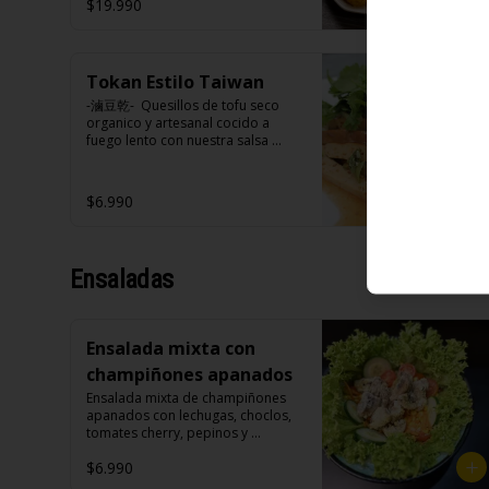
$19.990
(Foto referencial, favor confirmar 
las opciones disponibles según lo 
que indica en esta descripción.)
Tokan Estilo Taiwan
-滷豆乾-  Quesillos de tofu seco 
organico y artesanal cocido a 
fuego lento con nuestra salsa 
secreta sazonado con nuestra 
exquisita salsa de ajo, aceite de 
sesamo, cebollin y cilantro.

$6.990
Ensaladas
Ingredientes:

Tokan (agua desmineralizada, 
poroto de soya, cuajo, azúcar) 
jengibre, cebollín, salsa de soya, 
Ensalada mixta con
ajo, agua, azúcar, canela, anís, 
pimienta, comino, cilantro, 
champiñones apanados
cebollín, aceite de sesamo, salsa 
Ensalada mixta de champiñones 
de ajo (ajo, salsa de tomate, 
apanados con lechugas, choclos, 
azúcar, salsa de soya y harina de 
tomates cherry, pepinos y 
arroz), cilantro, cebollín, aceite de 
zanahorias.

sésamo.
$6.990
Ingredientes:
