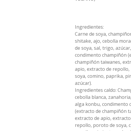
especies orientales, sal, 
Corn Dog Porcion
pimienta sal (pimienta, sal, ajo, 
salsa de ajo (ajo, salsa de tomate, 
cardamomo, pimienta negra, 
cebollín, azúcar).

-炸熱狗一份- Porción de 3 vienesas 
azúcar, salsa de soya y harina de 
pimienta blanca).
Acompañamientos: Arroz, repollo, 
recubiertas con una masa de pan 
tapioca). 

brocoli (o choclo con pepino en su 
de trigo.

Champiñón frito: Champiñones 
reemplazo, consultar 
premiums, pimienta, sal, ajo, 
disponibilidad), zanahoria, ajo, sal, 
Ingredientes:
cebollín, azúcar, huevo, aceite, 
extracto de champiñón taiwanes, 
Ingredientes:

agua, maicena, harina tapioca, 
$6.990
Carne de soya, champiño
extracto de apio, extracto de 
Vienesa de pollo/pavo, harina de 
harina trigo, sal, salsa de ajo (ajo, 
repollo, poroto de soya, comino, 
trigo, azúcar, leche, sal, polvo 
shitake, ajo, cebolla mora
salsa de tomate, azúcar, salsa de 
paprika, pimienta, azúcar, huevo, 
hornear, huevo, aceite.
soya y harina de tapioca).

de soya, sal, trigo, azúcar
jengibre, cebollín, salsa de soya, 
Tokan: Tofu deshidratado (agua 
ajo, agua, azúcar, mix de hierbas 
Gyozas estilo Taiwan
condimento champiñón (e
desmineralizada, poroto de soya, 
(canela, anís, pimienta y comino), 
cuajo, azúcar) jengibre, cebollín, 
de Carne
champiñón taiwanes, extr
mirin (azúcar, arroz, agua, 
salsa de soya, ajo, agua, azúcar, 
alcohol).
-豬肉水餃- Hechos artesanalmente 
apio, extracto de repollo
mix de hierba (canela, anís, 
con diferentes ingredientes 
pimienta y comino), mirin (azúcar, 
soya, comino, paprika, pi
frescos con preparación típica de 
arroz, agua, alcohol) , salsa de ajo 
Taiwan al vapor acompañado de 
azúcar).
(ajo, salsa de tomate, azúcar, salsa 
$8.990
nuestro exquisito salsa de ajo 
de soya y harina de tapioca).

Ingredientes caldo: Cham
hecho de casa.

Veggie: Carne de soya, 
cebolla blanca, zanahoria,
condimento champiñón (extracto 
de champiñón taiwanes, extracto 
alga konbu, condimento
Kong Ba
de apio, extracto de repollo, 
Ingredientes:

(extracto de champiñón t
poroto de soya, comino, paprika, 
-控肉- Pancetas de cerdo 
Carne de cerdo, harina de trigo, 
pimienta, azúcar) , harina de trigo, 
rebanadas, cocinadas a fuego 
extracto de apio, extracto
repollo, cebollín, sal, pimienta, 
pan rallado, maicena, zanahoria 
lento por mas de dos horas a 
salsa de soya, aceite de sésamo, 
repollo, poroto de soya, 
salsa de soya, aceite, pimienta sal 
base de condimentos nativos 
condimento 5 sabores (naranja, 
(pimienta, sal, ajo, cebollín, 