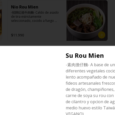
Pan bao: Harina de trigo, agua, 
Nio Rou Mien
aceite de palma, levadura, sal.

Pickles: Repollo, vinagre de vino 
-招牌紅燒牛肉麵- Caldo de asado 
blanco, azúcar, melón taiwanes, 
de tira estrictamente 
ajo.

seleccionado, cocido a fuego 
Rellenos:

lento con condimentos y salsas 
Tradicional: Panceta de cerdo, 
nativas de Taiwán por mas de tres 
cebollín, jengibre, ajo, anís, agua, 
horas acompañando de nuestros 
$11.990
azúcar y salsa de soya.

fideos frescos artesanales.

Loba: Panceta de cerdo, cebollín, 
jengibre, ajo, anís, agua, azúcar, 
salsa de soya, repollo, zanahoria, 
pimienta y sal.

Pollo XXL Bung
Su Rou Mien
Ingredientes:

Chuleta frita: Lomo centro de 
Hueso vacuno, asado de tira, pak 
-台式雞排飯- Mega apanado de 
cerdo, harina de tapioca, ají, 
choi, ajo, cebolla blanca, cebollín, 
pollo estilo Taiwan acompañado 
-素肉擔仔麵- A base de un 
pimienta, extracto de cerdo, 
jengibre, zanahoria, bolsa de 
de arroz blanco, verduras 
extracto de papaya, salsa de soya, 
hierba (canela, anís, pimienta y 
diferentes vegetales coci
salteadas y medio huevo estilo 
soya, especias taiwanesas, 
comino), condimento 5 sabores 
Taiwán.

lento acompañado de nu
pimienta sal (pimienta, sal, ajo, 
(naranja, canela, anís, pimienta y 
$10.990
cebollín, azúcar), salsa de ajo (ajo, 
comino), aceite de sésamo, 
fideos artesanales fresco
salsa de tomate, azúcar, salsa de 
azúcar, salsa de soya, salsa de 
de dragón, champiñones, 
soya y harina de tapioca).

poroto (agua, poroto de soya, 
Ingredientes:

Pollito frito: Pechuga de pollo en 
trigo, azúcar, sal), salsa de soya, 
carne de soya su rou con
Principal: Pechugas de pollo con 
trosos, harina de tapioca, ají, 
azúcar, salsa satay (aceite de soya, 
hueso, harina de tapioca, ají, 
de cilantro y opcion de a
pimienta, extracto de cerdo, 
pescado seco, jengibre, trigo, 
pimienta, extracto de cerdo, 
extracto de papaya, salsa de soya, 
sésamo, cebollín, polvo coco, ají, 
medio huevo estilo Taiwá
extracto de papaya, salsa de soya, 
soya, especias taiwanesas, 
camarón, cebolla, maíz, maní, 
soya, especias taiwanesas, 
VEGANO)
pimienta, sal, ajo, cebollín, azúcar, 