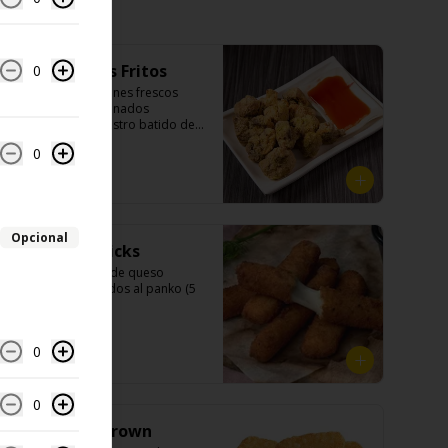
Champiñones Fritos
0
-鹽酥菇- Champiñones frescos 
finamente seleccionados 
apanados con nuestro batido de 
casa, sazonados con nuestro sal y 
0
pimienta especial, croncante por 
fuera y jugoso por dentro.

$6.990
Ingredientes:

Opcional
Mozarella Sticks
Champiñones, pimienta, sal, ajo, 
cebollín, azúcar), huevo, aceite, 
-起司條- Bastones de queso 
agua, maicena, harina tapioca, 
mozarella rebozados al panko (5 
harina trigo, sal.
unidades.)

0
$6.990
Ingredientes:

Queso mozzarella, harina de trigo, 
aceite de girasol, almidón, agua, 
0
sal, especias.
Papas hash brown