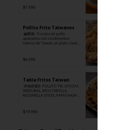
tomate, azúcar, sal, harina de 
$1.990
tapioca).

Hash brown: Papas, aceite de 
girasol, sal, cebolla en polvo, 
Ingredientes:

pimienta blanca, salsa de 
Huevo premium, jengibre, 
tamarindo (limón, salsa de 
cebollín, salsa de soya, ajo, agua, 
Pollito Frito Taiwanes
tomate, azúcar, sal, harina de 
azúcar, bolsa de hierba (canela, 
-鹹酥雞- Trocitos de pollo 
tapioca).
anís, pimienta y comino), mirin 
apanados con condimentos 
(azúcar, arroz, agua, alcohol), 
nativos de Taiwan, un plato clasico 
salsa ostra vegana (trigo, soya, 
de Hocha.

shitake, sal, maíz).
$6.990
Ingredientes:

Pechuga de pollo con hueso, 
harina de tapioca, ají, pimienta, 
extracto de cerdo, extracto de 
Tabla Fritos Taiwan
papaya, salsa de soya, soya, 
varias especias taiwanesas, 
-炸物拼盤B- POLLITO TW, GYOZAS 
pimienta, sal, ajo, cebollín, azúcar.
VERDURAS, AROS CEBOLLA, 
MOZARELLA STICKS, PAPAS HASH 
BROWN.

(Foto referencial, favor confirmar 
las opciones disponibles según lo 
$19.990
que indica en esta descripción.)