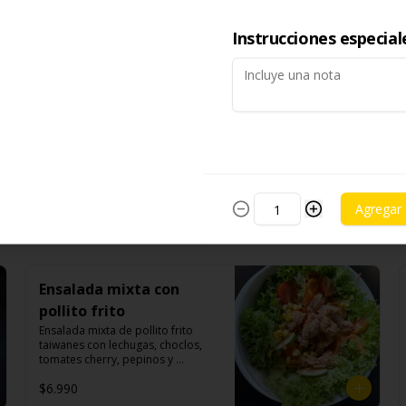
$19.990
Instrucciones especial
Veggie Veggie
-素燙青菜- Verdura asiática al 
vapor con nuestra exquisita salsa 
de carne de soya estofada.

$6.990
Ingredientes:

Pak choi, carne de soya, 
champiñones shitake, soya, sal, 
Agregar
trigo, condimento champiñón 
(extracto de champiñón taiwanes, 
extracto de apio, extracto de 
repollo, poroto de soya, comino, 
paprika, pimienta, azúcar), salsa 
Ensalada mixta con
ostra vegana (trigo, soya, shitake, 
sal, maíz), condimento 5 sabores 
pollito frito
(naranja, canela, anís, pimienta y 
Ensalada mixta de pollito frito 
comino), azúcar, cebolla morada, 
taiwanes con lechugas, choclos, 
ajo.
tomates cherry, pepinos y 
zanahorias.

$6.990
Ingredientes:
